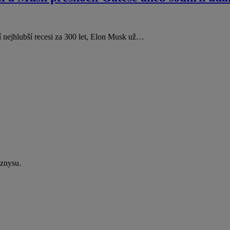
í nejhlubší recesi za 300 let, Elon Musk už…
yznysu.