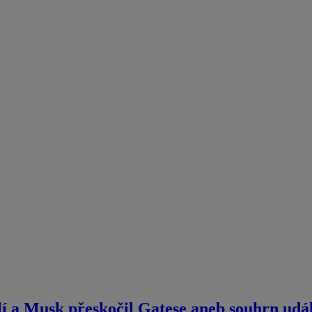
lí a Musk přeskočil Gatese aneb souhrn udál