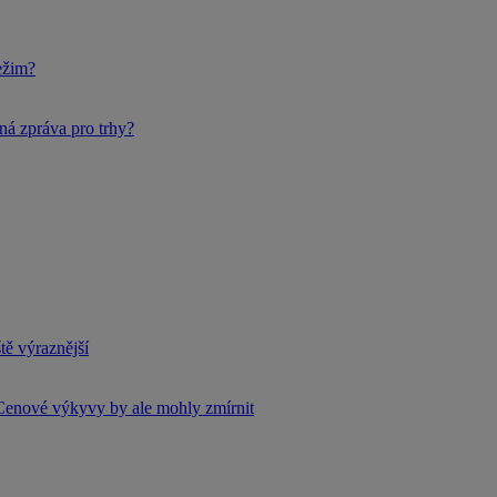
ežim?
ná zpráva pro trhy?
tě výraznější
Cenové výkyvy by ale mohly zmírnit