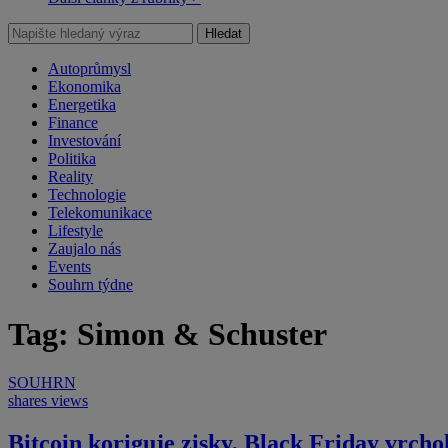
Hledat
Autoprůmysl
Ekonomika
Energetika
Finance
Investování
Politika
Reality
Technologie
Telekomunikace
Lifestyle
Zaujalo nás
Events
Souhrn týdne
Tag: Simon & Schuster
SOUHRN
shares
views
Bitcoin koriguje zisky, Black Friday vrcho