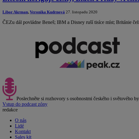
Libor Akrman
,
Veronika Kudrnová
27. listopadu 2020
ČEZu dál povládne Beneš; IBM a Disney ruší tisíce míst; Británie čel
Poslechněte si rozhovory s osobnostmi českého i světového b
Vstup do podcast zóny
redakce
O nás
Lidé
Kontakt
Sales kit