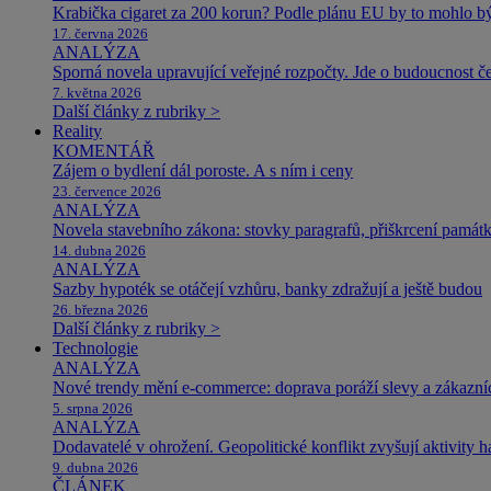
Krabička cigaret za 200 korun? Podle plánu EU by to mohlo být
17. června 2026
ANALÝZA
Sporná novela upravující veřejné rozpočty. Jde o budoucnost čes
7. května 2026
Další články z rubriky >
Reality
KOMENTÁŘ
Zájem o bydlení dál poroste. A s ním i ceny
23. července 2026
ANALÝZA
Novela stavebního zákona: stovky paragrafů, přiškrcení památ
14. dubna 2026
ANALÝZA
Sazby hypoték se otáčejí vzhůru, banky zdražují a ještě budou
26. března 2026
Další články z rubriky >
Technologie
ANALÝZA
Nové trendy mění e-commerce: doprava poráží slevy a zákazníc
5. srpna 2026
ANALÝZA
Dodavatelé v ohrožení. Geopolitické konflikt zvyšují aktivity 
9. dubna 2026
ČLÁNEK