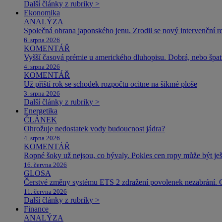
Další články z rubriky >
Ekonomika
ANALÝZA
Společná obrana japonského jenu. Zrodil se nový intervenční r
6. srpna 2026
KOMENTÁŘ
Vyšší časová prémie u amerického dluhopisu. Dobrá, nebo špat
4. srpna 2026
KOMENTÁŘ
Už příští rok se schodek rozpočtu ocitne na šikmé ploše
3. srpna 2026
Další články z rubriky >
Energetika
ČLÁNEK
Ohrožuje nedostatek vody budoucnost jádra?
4. srpna 2026
KOMENTÁŘ
Ropné šoky už nejsou, co bývaly. Pokles cen ropy může být ješ
16. června 2026
GLOSA
Čerstvé změny systému ETS 2 zdražení povolenek nezabrání. 
11. června 2026
Další články z rubriky >
Finance
ANALÝZA