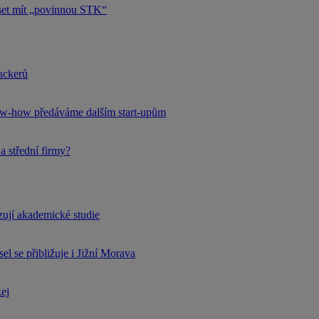
uset mít „povinnou STK“
hackerů
now-how předáváme dalším start-upům
a střední firmy?
rzují akademické studie
l se přibližuje i Jižní Morava
kej