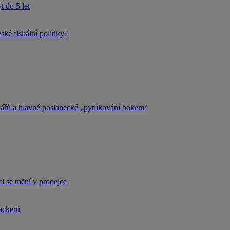
 do 5 let
ké fiskální politiky?
kářů a hlavně poslanecké „pytlíkování bokem“
i se mění v prodejce
hackerů