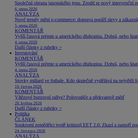
Společná obrana japonského jenu. Zrodil se nový intervenční r
6. srpna 2026
ANALÝZA
Nové trendy mění e-commerce: doprava poráží slevy a zákazníc
5. srpna 2026
KOMENTÁŘ
Vyšší časová prémie u amerického dluhopisu. Dobrá, nebo špat
4. srpna 2026
Další články z rubriky >
Investování
KOMENTÁŘ
Vyšší časová prémie u amerického dluhopisu. Dobrá, nebo špat
4. srpna 2026
ANALÝZA
Stovky miliard ve fotbale. Kdo skutečně vydělává na největší 
10. června 2026
KOMENTÁŘ
Vítězové burzovní rallye? Polovodiče a překvapivě měď
20. května 2026
Další články z rubriky >
Politika
ČLÁNEK
Soukromí zemědělci tvrdě kritizují EET 2.0: Zkazí a zamoří po
24. července 2026
ANALÝZA