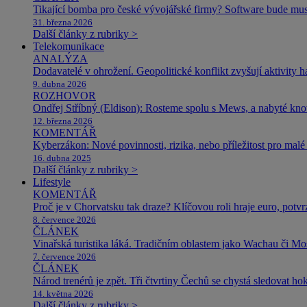
Tikající bomba pro české vývojářské firmy? Software bude m
31. března 2026
Další články z rubriky >
Telekomunikace
ANALÝZA
Dodavatelé v ohrožení. Geopolitické konflikt zvyšují aktivity 
9. dubna 2026
ROZHOVOR
Ondřej Stříbný (Eldison): Rosteme spolu s Mews, a nabyté k
12. března 2026
KOMENTÁŘ
Kyberzákon: Nové povinnosti, rizika, nebo příležitost pro malé 
16. dubna 2025
Další články z rubriky >
Lifestyle
KOMENTÁŘ
Proč je v Chorvatsku tak draze? Klíčovou roli hraje euro, potv
8. července 2026
ČLÁNEK
Vinařská turistika láká. Tradičním oblastem jako Wachau či Mose
7. července 2026
ČLÁNEK
Národ trenérů je zpět. Tři čtvrtiny Čechů se chystá sledovat ho
14. května 2026
Další články z rubriky >