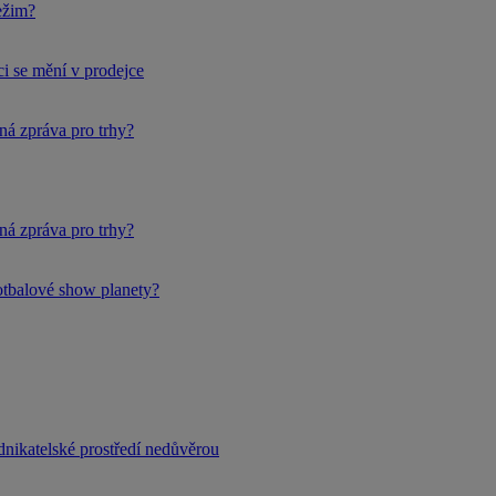
ežim?
i se mění v prodejce
ná zpráva pro trhy?
ná zpráva pro trhy?
fotbalové show planety?
dnikatelské prostředí nedůvěrou