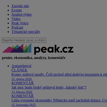
Zaujalo nás
Events
Souhrn týdne
Video
Peak Voice
Podcast
Tématické speciály
peníze, ekonomika, analýzy, komentáře
Autoprůmysl
ČLÁNEK
Konec naftové modly. Češi prchají před drahým benzinem k e
22. dubna 2026
KOMENTÁŘ
Jak moc bude český průmysl bolet „íránský šok“?
13. března 2026
KOMENTÁŘ
Lídra evropské ekonomiky Německo mají zachránit dotace. Co 
25. listopadu 2025