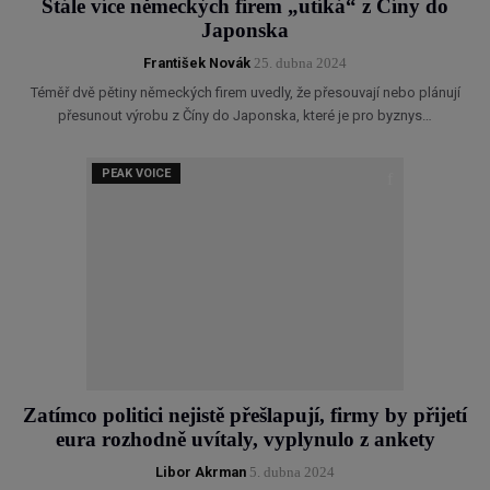
Stále více německých firem „utíká“ z Číny do
Japonska
František Novák
25. dubna 2024
Téměř dvě pětiny německých firem uvedly, že přesouvají nebo plánují
přesunout výrobu z Číny do Japonska, které je pro byznys…
PEAK VOICE
Zatímco politici nejistě přešlapují, firmy by přijetí
eura rozhodně uvítaly, vyplynulo z ankety
Libor Akrman
5. dubna 2024