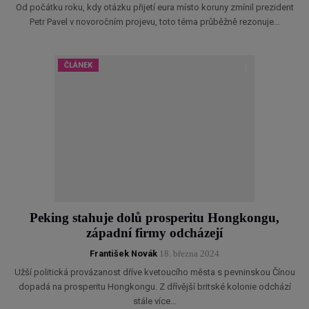
Od počátku roku, kdy otázku přijetí eura místo koruny zmínil prezident
Petr Pavel v novoročním projevu, toto téma průběžně rezonuje…
ČLÁNEK
Peking stahuje dolů prosperitu Hongkongu,
západní firmy odcházejí
František Novák
18. března 2024
Užší politická provázanost dříve kvetoucího města s pevninskou Čínou
dopadá na prosperitu Hongkongu. Z dřívější britské kolonie odchází
stále více…