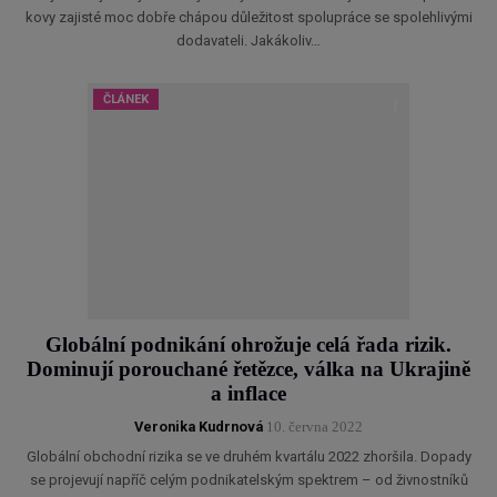
kovy zajisté moc dobře chápou důležitost spolupráce se spolehlivými
dodavateli. Jakákoliv…
ČLÁNEK
Globální podnikání ohrožuje celá řada rizik.
Dominují porouchané řetězce, válka na Ukrajině
a inflace
Veronika Kudrnová
10. června 2022
Globální obchodní rizika se ve druhém kvartálu 2022 zhoršila. Dopady
se projevují napříč celým podnikatelským spektrem – od živnostníků