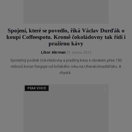
Spojení, které se povedlo, říká Václav Durďák o
koupi Coffeespotu. Kromě čokoládovny tak řídí i
pražírnu kávy
Libor Akrman
25. dubna 2023
Společný podnik čokoládovny a pražírny kávy s obratem přes 150
milionů korun funguje od loňského roku na Uherskohradišťsku. A
chystá…
PEAK VOICE