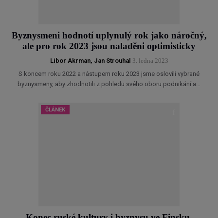
Byznysmeni hodnotí uplynulý rok jako náročný,
ale pro rok 2023 jsou naladěni optimisticky
Libor Akrman
,
Jan Strouhal
3. ledna 2023
S koncem roku 2022 a nástupem roku 2023 jsme oslovili vybrané
byznysmeny, aby zhodnotili z pohledu svého oboru podnikání a…
ČLÁNEK
Konec ruské kultury i byznysu ve Finsku.