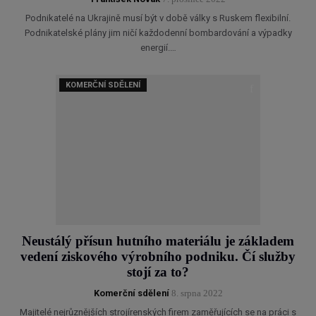
Podnikatelé na Ukrajině musí být v době války s Ruskem flexibilní.
Podnikatelské plány jim ničí každodenní bombardování a výpadky
energií.…
KOMERČNÍ SDĚLENÍ
Neustálý přísun hutního materiálu je základem
vedení ziskového výrobního podniku. Čí služby
stojí za to?
Komerční sdělení
8. srpna 2022
Majitelé nejrůznějších strojírenských firem zaměřujících se na práci s