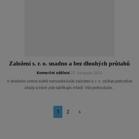
Založení s. r. o. snadno a bez dlouhých průtahů
Komerční sdělení
25. listopadu 2021
V dnešním online světě nemusíte kvůli založení s. r. o. obíhat jednotlivé
úřady a trávit zde takříkajíc mládí. Vše jednoduše…
1
2