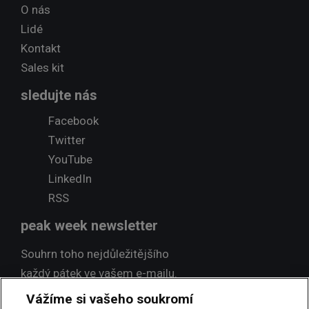
O nás
Lidé
Kontakt
Sales kit
sledujte nás
Facebook
Twitter
YouTube
LinkedIn
RSS
peak week newsletter
Souhrn toho nejdůležitějšího
každý pátek ve vašem e-mailu.
Vážíme si vašeho soukromí