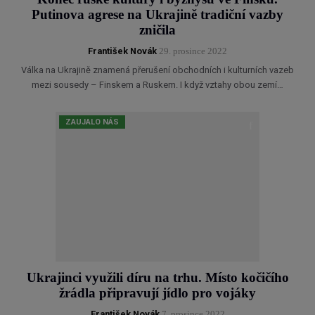
Putinova agrese na Ukrajině tradiční vazby
zničila
František Novák
29. prosince 2022
Válka na Ukrajině znamená přerušení obchodních i kulturních vazeb
mezi sousedy – Finskem a Ruskem. I když vztahy obou zemí…
ZAUJALO NÁS
Ukrajinci využili díru na trhu. Místo kočičího
žrádla připravují jídlo pro vojáky
František Novák
7. prosince 2022