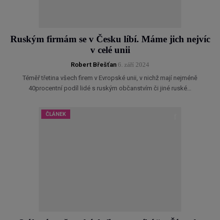
Ruským firmám se v Česku líbí. Máme jich nejvíc
v celé unii
Robert Břešťan
6. září 2024
Téměř třetina všech firem v Evropské unii, v nichž mají nejméně
40procentní podíl lidé s ruským občanstvím či jiné ruské…
ČLÁNEK