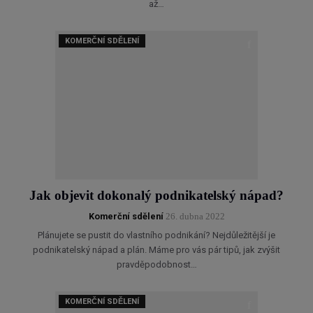
až…
KOMERČNÍ SDĚLENÍ
Jak objevit dokonalý podnikatelský nápad?
Komerční sdělení
26. dubna 2022
Plánujete se pustit do vlastního podnikání? Nejdůležitější je
podnikatelský nápad a plán. Máme pro vás pár tipů, jak zvýšit
pravděpodobnost…
KOMERČNÍ SDĚLENÍ