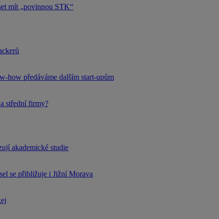
uset mít „povinnou STK“
hackerů
now-how předáváme dalším start-upům
a střední firmy?
rzují akademické studie
l se přibližuje i Jižní Morava
kej