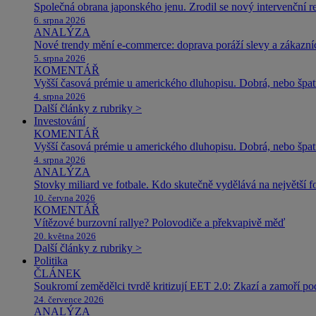
Společná obrana japonského jenu. Zrodil se nový intervenční r
6. srpna 2026
ANALÝZA
Nové trendy mění e-commerce: doprava poráží slevy a zákazníc
5. srpna 2026
KOMENTÁŘ
Vyšší časová prémie u amerického dluhopisu. Dobrá, nebo špat
4. srpna 2026
Další články z rubriky >
Investování
KOMENTÁŘ
Vyšší časová prémie u amerického dluhopisu. Dobrá, nebo špat
4. srpna 2026
ANALÝZA
Stovky miliard ve fotbale. Kdo skutečně vydělává na největší 
10. června 2026
KOMENTÁŘ
Vítězové burzovní rallye? Polovodiče a překvapivě měď
20. května 2026
Další články z rubriky >
Politika
ČLÁNEK
Soukromí zemědělci tvrdě kritizují EET 2.0: Zkazí a zamoří po
24. července 2026
ANALÝZA