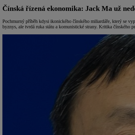
Čínská řízená ekonomika: Jack Ma už nedě
Pochmurný příběh kdysi ikonického čínského miliardáře, který se vy
byznys, ale tvrdá ruka státu a komunistické strany. Kritika čínského p