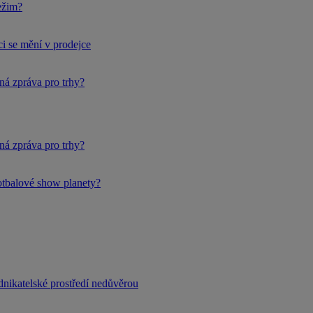
ežim?
i se mění v prodejce
ná zpráva pro trhy?
ná zpráva pro trhy?
fotbalové show planety?
dnikatelské prostředí nedůvěrou