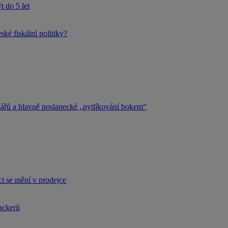
 do 5 let
ké fiskální politiky?
kářů a hlavně poslanecké „pytlíkování bokem“
i se mění v prodejce
hackerů