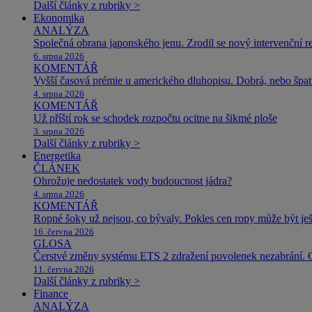
Další články z rubriky >
Ekonomika
ANALÝZA
Společná obrana japonského jenu. Zrodil se nový intervenční r
6. srpna 2026
KOMENTÁŘ
Vyšší časová prémie u amerického dluhopisu. Dobrá, nebo špat
4. srpna 2026
KOMENTÁŘ
Už příští rok se schodek rozpočtu ocitne na šikmé ploše
3. srpna 2026
Další články z rubriky >
Energetika
ČLÁNEK
Ohrožuje nedostatek vody budoucnost jádra?
4. srpna 2026
KOMENTÁŘ
Ropné šoky už nejsou, co bývaly. Pokles cen ropy může být ješ
16. června 2026
GLOSA
Čerstvé změny systému ETS 2 zdražení povolenek nezabrání. 
11. června 2026
Další články z rubriky >
Finance
ANALÝZA