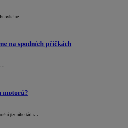
 obnovitelné…
sme na spodních příčkách
ch…
ch motorů?
mírnění jízdního řádu…