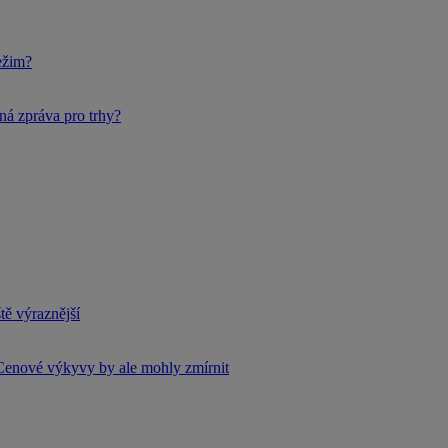
ežim?
ná zpráva pro trhy?
tě výraznější
Cenové výkyvy by ale mohly zmírnit