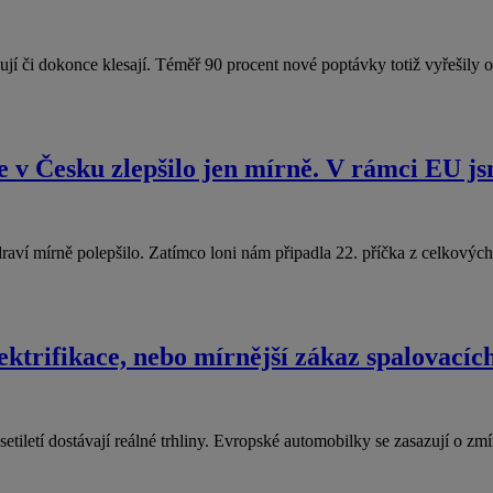
gnují či dokonce klesají. Téměř 90 procent nové poptávky totiž vyřešily
se v Česku zlepšilo jen mírně. V rámci EU j
zdraví mírně polepšilo. Zatímco loni nám připadla 22. příčka z celkový
lektrifikace, nebo mírnější zákaz spalovací
setiletí dostávají reálné trhliny. Evropské automobilky se zasazují o z