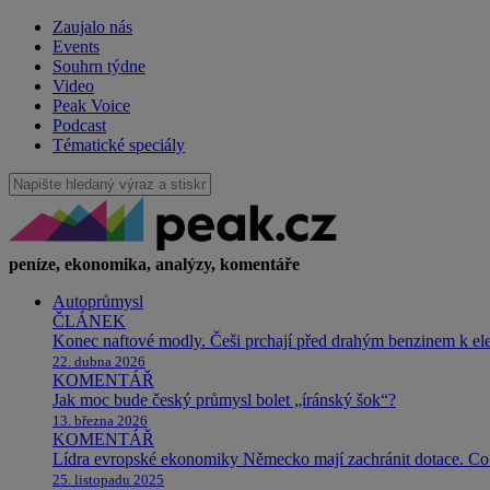
Zaujalo nás
Events
Souhrn týdne
Video
Peak Voice
Podcast
Tématické speciály
peníze, ekonomika, analýzy, komentáře
Autoprůmysl
ČLÁNEK
Konec naftové modly. Češi prchají před drahým benzinem k e
22. dubna 2026
KOMENTÁŘ
Jak moc bude český průmysl bolet „íránský šok“?
13. března 2026
KOMENTÁŘ
Lídra evropské ekonomiky Německo mají zachránit dotace. Co 
25. listopadu 2025