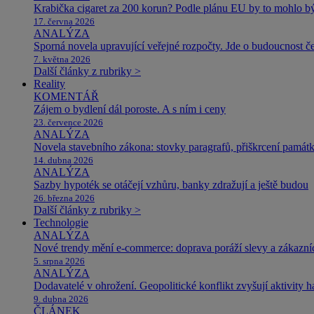
Krabička cigaret za 200 korun? Podle plánu EU by to mohlo být
17. června 2026
ANALÝZA
Sporná novela upravující veřejné rozpočty. Jde o budoucnost čes
7. května 2026
Další články z rubriky >
Reality
KOMENTÁŘ
Zájem o bydlení dál poroste. A s ním i ceny
23. července 2026
ANALÝZA
Novela stavebního zákona: stovky paragrafů, přiškrcení památ
14. dubna 2026
ANALÝZA
Sazby hypoték se otáčejí vzhůru, banky zdražují a ještě budou
26. března 2026
Další články z rubriky >
Technologie
ANALÝZA
Nové trendy mění e-commerce: doprava poráží slevy a zákazníc
5. srpna 2026
ANALÝZA
Dodavatelé v ohrožení. Geopolitické konflikt zvyšují aktivity 
9. dubna 2026
ČLÁNEK