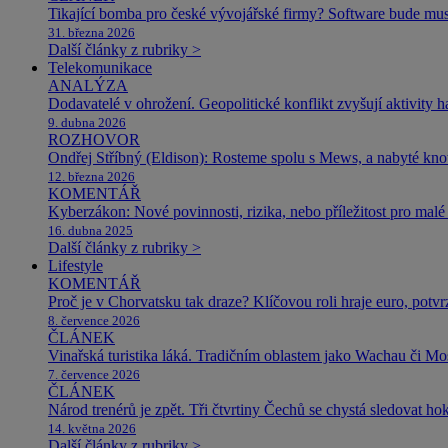
Tikající bomba pro české vývojářské firmy? Software bude m
31. března 2026
Další články z rubriky >
Telekomunikace
ANALÝZA
Dodavatelé v ohrožení. Geopolitické konflikt zvyšují aktivity 
9. dubna 2026
ROZHOVOR
Ondřej Stříbný (Eldison): Rosteme spolu s Mews, a nabyté k
12. března 2026
KOMENTÁŘ
Kyberzákon: Nové povinnosti, rizika, nebo příležitost pro malé 
16. dubna 2025
Další články z rubriky >
Lifestyle
KOMENTÁŘ
Proč je v Chorvatsku tak draze? Klíčovou roli hraje euro, potv
8. července 2026
ČLÁNEK
Vinařská turistika láká. Tradičním oblastem jako Wachau či Mose
7. července 2026
ČLÁNEK
Národ trenérů je zpět. Tři čtvrtiny Čechů se chystá sledovat ho
14. května 2026
Další články z rubriky >