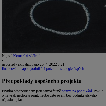
Napsal
Komerční sdělení
-
naposledy aktualizováno
26. 4. 2022 8:21
financování
nápad
podnikání
průzkum
strategie
úspěch
Předpoklady úspěšného projektu
Prvním předpokladem jsou samozřejmě
peníze na podnikání
. Pokud
o ně však nechcete přijít, neobejdete se ani bez podnikatelského
nápadu a plánu.