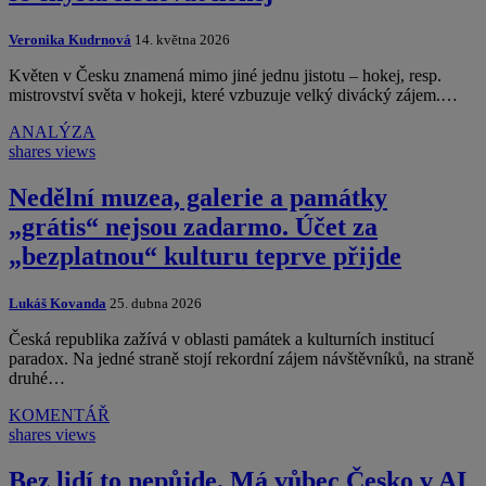
Veronika Kudrnová
14. května 2026
Květen v Česku znamená mimo jiné jednu jistotu – hokej, resp.
mistrovství světa v hokeji, které vzbuzuje velký divácký zájem.…
ANALÝZA
shares
views
Nedělní muzea, galerie a památky
„grátis“ nejsou zadarmo. Účet za
„bezplatnou“ kulturu teprve přijde
Lukáš Kovanda
25. dubna 2026
Česká republika zažívá v oblasti památek a kulturních institucí
paradox. Na jedné straně stojí rekordní zájem návštěvníků, na straně
druhé…
KOMENTÁŘ
shares
views
Bez lidí to nepůjde. Má vůbec Česko v AI