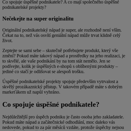
Co spojuje úspěšné podnikatele? A co mají společného úspěšné
podnikatelské projekty?
Nečekejte na super originalitu
Originální podnikatelský nápad je super, ale rozhodně není vším.
Čekat na to, než vás osvítí geniální nápad může trvat klidně celý
život.
Zeptejte se sami sebe – skutečně potřebujete produkt, který vše
změní? Pokud máte takový nápad a prostředky na jeho realizaci, je
to skvělé, ale vaše podnikání by na tom stát nemělo. Jen se
podívejte, kolik je úspěšných e-shopů s oblíbenými produkty –
jediné co stačí je odlišovat se alespoň trošku.
Úspěšné podnikatelské projekty spojuje především vytrvalost a
skvělý prozákaznický přístup. V takovém případě máte s dobrým
markeťákem už napůl vyhráno.
Co spojuje úspěšné podnikatele?
Nejdůležitější pro úspěch podniku je často osoba jeho zakladatele.
Pokud máte nápad a začátečnické odhodlání, moc daleko vás
nedovede, pokud to za pár měsíců vzdáte, protože úspěchy nejsou