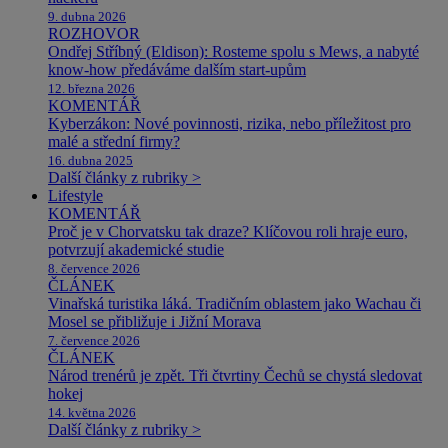
9. dubna 2026
ROZHOVOR
Ondřej Stříbný (Eldison): Rosteme spolu s Mews, a nabyté
know-how předáváme dalším start-upům
12. března 2026
KOMENTÁŘ
Kyberzákon: Nové povinnosti, rizika, nebo příležitost pro
malé a střední firmy?
16. dubna 2025
Další články z rubriky >
Lifestyle
KOMENTÁŘ
Proč je v Chorvatsku tak draze? Klíčovou roli hraje euro,
potvrzují akademické studie
8. července 2026
ČLÁNEK
Vinařská turistika láká. Tradičním oblastem jako Wachau či
Mosel se přibližuje i Jižní Morava
7. července 2026
ČLÁNEK
Národ trenérů je zpět. Tři čtvrtiny Čechů se chystá sledovat
hokej
14. května 2026
Další články z rubriky >