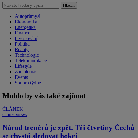
Hledat
Autoprůmysl
Ekonomika
Energetika
Finance
Investování
Politika
Reality
Technologie
Telekomunikace
Lifestyle
Zaujalo nás
Events
Souhrn týdne
Mohlo by vás také zajímat
ČLÁNEK
shares
views
Národ trenérů je zpět. Tři čtvrtiny Čechů
se chystá sledovat hokej