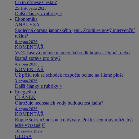
Co to přinese Česku?
25. listopadu 2025
Další články z rubriky >
Ekonomika
ANALÝZA
Společná obrana japonského jenu. Zrodil se nový intervenční
režim?
6. srpna 2026
KOMENTÁŘ
Vyšší časová prémie u amerického dluhopisu. Dobrá, nebo
špatná zpráva pro trhy?
4. srpna 2026
KOMENTÁŘ
Už příští rok se schodek rozpočtu ocitne na šikmé ploše
3. srpna 2026
Další články z rubriky >
Energetika
ČLÁNEK
Ohrožuje nedostatek vody budoucnost jádra?
4. srpna 2026
KOMENTÁŘ
Ropné šoky už nejsou, co bývaly. Pokles cen ropy může být
ještě výraznější
16. června 2026
GLOSA