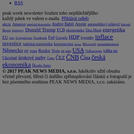
RSS
peak week newsletter
Souhrn toho nejdůležitějšího
každý pátek ve vašem e-mailu.
Přihlásit odběr
Apple
Amazon
Andrej Babiš
akcie
automobilový průmysl
bitcoin
americká ekonomika
energetika
Donald Trump
ECB
ekonomika
Elon Musk
Brexit
dluhopisy
inflace
HDP
EU
Fed
Google
hypotéky
Facebook
euro
Evropská unie
investice
koronavirus
jaderná energetika
nezaměstnanost
Microsoft
koruna
USA
Německo
Rusko
Tesla
válka na
ropa
trh práce
Volkswagen
PPF
česká
ČNB
Čína
ČEZ
úrokové sazby
Ukrajině
Česko
ekonomika
Škoda Auto
© 2017 PEAK NEWS MEDIA, s.r.o.
Jakékoliv užití obsahu
včetně převzetí, šíření či dalšího zpřístupňování článků a fotografií je
bez písemného souhlasu PEAK NEWS MEDIA, s.r.o. zakázáno.