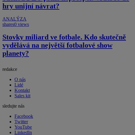
hry unijní návrat?
ANALÝZA
shares
0 views
Stovky miliard ve fotbale. Kdo skutečně
vydělává na největší fotbalové show
planety?
redakce
O nás
Lidé
Kontakt
Sales kit
sledujte nás
Facebook
Twitter
YouTube
LinkedIn