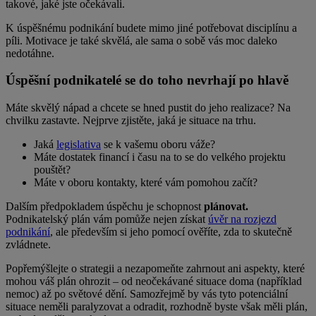
takové, jaké jste očekávali.
K úspěšnému podnikání budete mimo jiné potřebovat disciplínu a
píli. Motivace je také skvělá, ale sama o sobě vás moc daleko
nedotáhne.
Úspěšní podnikatelé se do toho nevrhají po hlavě
Máte skvělý nápad a chcete se hned pustit do jeho realizace? Na
chvilku zastavte. Nejprve zjistěte, jaká je situace na trhu.
Jaká
legislativa
se k vašemu oboru váže?
Máte dostatek financí i času na to se do velkého projektu
pouštět?
Máte v oboru kontakty, které vám pomohou začít?
Dalším předpokladem úspěchu je schopnost
plánovat.
Podnikatelský plán vám pomůže nejen získat
úvěr na rozjezd
podnikání
, ale především si jeho pomocí ověříte, zda to skutečně
zvládnete.
Popřemýšlejte o strategii a nezapomeňte zahrnout ani aspekty, které
mohou váš plán ohrozit – od neočekávané situace doma (například
nemoc) až po světové dění. Samozřejmě by vás tyto potenciální
situace neměli paralyzovat a odradit, rozhodně byste však měli plán,