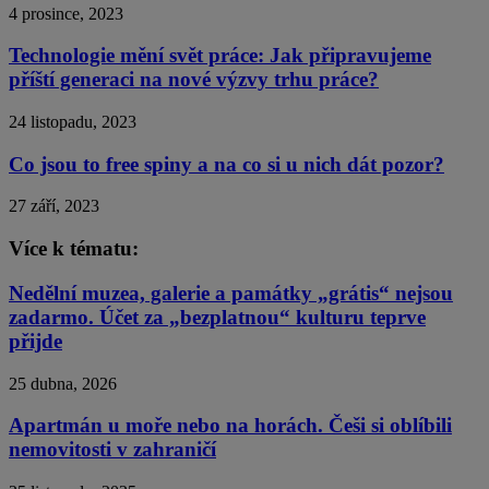
4 prosince, 2023
Technologie mění svět práce: Jak připravujeme
příští generaci na nové výzvy trhu práce?
24 listopadu, 2023
Co jsou to free spiny a na co si u nich dát pozor?
27 září, 2023
Více k tématu:
Nedělní muzea, galerie a památky „grátis“ nejsou
zadarmo. Účet za „bezplatnou“ kulturu teprve
přijde
25 dubna, 2026
Apartmán u moře nebo na horách. Češi si oblíbili
nemovitosti v zahraničí