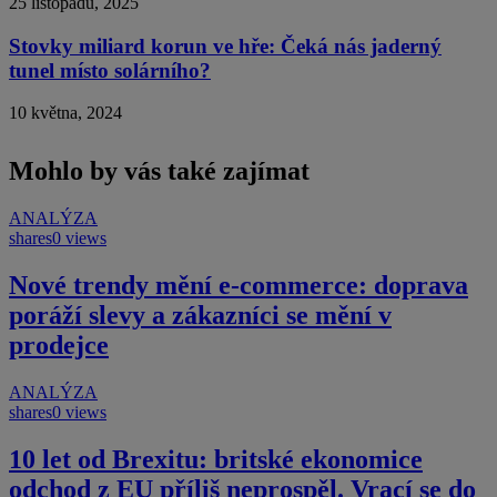
25 listopadu, 2025
Stovky miliard korun ve hře: Čeká nás jaderný
tunel místo solárního?
10 května, 2024
Mohlo by vás také zajímat
ANALÝZA
shares
0 views
Nové trendy mění e-commerce: doprava
poráží slevy a zákazníci se mění v
prodejce
ANALÝZA
shares
0 views
10 let od Brexitu: britské ekonomice
odchod z EU příliš neprospěl. Vrací se do