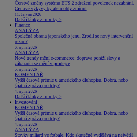
Čerstvé změny systému ETS 2 zdražení povolenek nezabrání.
Cenové výkyvy by ale mohly zmírnit
11. června 2026
Další články z rubriky >
Finance
ANALÝZA
Společná obrana japonského jenu. Zrodil se nový intervenční
režim?
6. srpna 2026
ANALÝZA
Nové trendy mění e-commerce: doprava poráží slevy a
zákazníci se mění v prodejce
5. srpna 2026
KOMENTÁŘ
Vyšší časová prémie u amerického dluhopisu. Dobrá, nebo
špatná zpráva pro trhy?
4. srpna 2026
Další články z rubriky >
Investování
KOMENTÁŘ
Vyšší časová prémie u amerického dluhopisu. Dobrá, nebo
špatná zpráva pro trhy?
4. srpna 2026
ANALÝZA
Stovky miliard ve fotbale. Kdo skutečně vydělává na největší