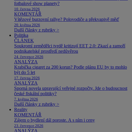
fotbalové show planety?
10. června 2026
KOMENTÁŘ
Vítězové burzovní rallye? Polovodiče a překvapivě měď
20. května 2026
Další články z rubriky >
Politika
ČLÁNEK
Soukromí zemědělci tvrdě kritizují EET 2.0: Zkazí a zamoří
podnikatelské prostředí nedůvěrou
24. července 2026
ANALÝZA
Krabička cigaret za 200 korun? Podle plánu EU by to mohlo
být do 5 let
17. června 2026
ANALÝZA
Sporná novela upravující veřejné rozpočty. Jde o budoucnost
české fiskální politiky?
7. května 2026
Další články z rubriky >
Reality
KOMENTÁŘ
Zájem o bydlení dál poroste. A s ním i ceny
23. července 2026
ANALÝZA