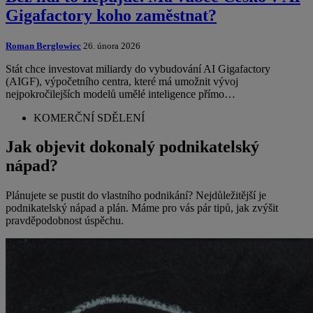
Gigafactory koho zaměstnat?
Roman Berglowiec
26. února 2026
Stát chce investovat miliardy do vybudování AI Gigafactory
(AIGF), výpočetního centra, které má umožnit vývoj
nejpokročilejších modelů umělé inteligence přímo…
KOMERČNÍ SDĚLENÍ
Jak objevit dokonalý podnikatelský
nápad?
Plánujete se pustit do vlastního podnikání? Nejdůležitější je
podnikatelský nápad a plán. Máme pro vás pár tipů, jak zvýšit
pravděpodobnost úspěchu.