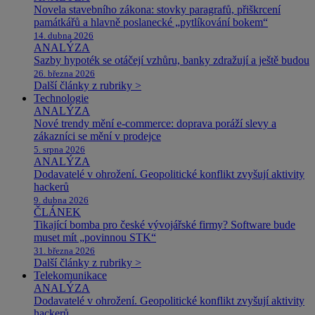
Novela stavebního zákona: stovky paragrafů, přiškrcení
památkářů a hlavně poslanecké „pytlíkování bokem“
14. dubna 2026
ANALÝZA
Sazby hypoték se otáčejí vzhůru, banky zdražují a ještě budou
26. března 2026
Další články z rubriky >
Technologie
ANALÝZA
Nové trendy mění e-commerce: doprava poráží slevy a
zákazníci se mění v prodejce
5. srpna 2026
ANALÝZA
Dodavatelé v ohrožení. Geopolitické konflikt zvyšují aktivity
hackerů
9. dubna 2026
ČLÁNEK
Tikající bomba pro české vývojářské firmy? Software bude
muset mít „povinnou STK“
31. března 2026
Další články z rubriky >
Telekomunikace
ANALÝZA
Dodavatelé v ohrožení. Geopolitické konflikt zvyšují aktivity
hackerů