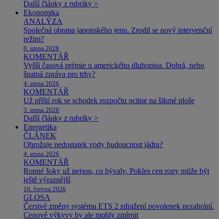
Další články z rubriky >
Ekonomika
ANALÝZA
Společná obrana japonského jenu. Zrodil se nový intervenční
režim?
6. srpna 2026
KOMENTÁŘ
Vyšší časová prémie u amerického dluhopisu. Dobrá, nebo
špatná zpráva pro trhy?
4. srpna 2026
KOMENTÁŘ
Už příští rok se schodek rozpočtu ocitne na šikmé ploše
3. srpna 2026
Další články z rubriky >
Energetika
ČLÁNEK
Ohrožuje nedostatek vody budoucnost jádra?
4. srpna 2026
KOMENTÁŘ
Ropné šoky už nejsou, co bývaly. Pokles cen ropy může být
ještě výraznější
16. června 2026
GLOSA
Čerstvé změny systému ETS 2 zdražení povolenek nezabrání.
Cenové výkyvy by ale mohly zmírnit