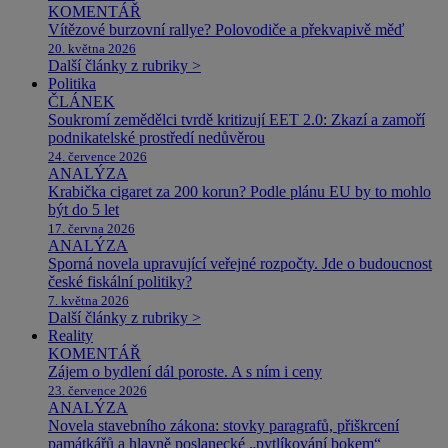
KOMENTÁŘ
Vítězové burzovní rallye? Polovodiče a překvapivě měď
20. května 2026
Další články z rubriky >
Politika
ČLÁNEK
Soukromí zemědělci tvrdě kritizují EET 2.0: Zkazí a zamoří
podnikatelské prostředí nedůvěrou
24. července 2026
ANALÝZA
Krabička cigaret za 200 korun? Podle plánu EU by to mohlo
být do 5 let
17. června 2026
ANALÝZA
Sporná novela upravující veřejné rozpočty. Jde o budoucnost
české fiskální politiky?
7. května 2026
Další články z rubriky >
Reality
KOMENTÁŘ
Zájem o bydlení dál poroste. A s ním i ceny
23. července 2026
ANALÝZA
Novela stavebního zákona: stovky paragrafů, přiškrcení
památkářů a hlavně poslanecké „pytlíkování bokem“