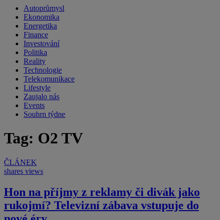
Autoprůmysl
Ekonomika
Energetika
Finance
Investování
Politika
Reality
Technologie
Telekomunikace
Lifestyle
Zaujalo nás
Events
Souhrn týdne
Tag: O2 TV
ČLÁNEK
shares
views
Hon na příjmy z reklamy či divák jako
rukojmí? Televizní zábava vstupuje do
nové éry