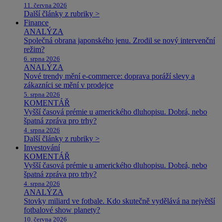
11. června 2026
Další články z rubriky >
Finance
ANALÝZA
Společná obrana japonského jenu. Zrodil se nový intervenční
režim?
6. srpna 2026
ANALÝZA
Nové trendy mění e-commerce: doprava poráží slevy a
zákazníci se mění v prodejce
5. srpna 2026
KOMENTÁŘ
Vyšší časová prémie u amerického dluhopisu. Dobrá, nebo
špatná zpráva pro trhy?
4. srpna 2026
Další články z rubriky >
Investování
KOMENTÁŘ
Vyšší časová prémie u amerického dluhopisu. Dobrá, nebo
špatná zpráva pro trhy?
4. srpna 2026
ANALÝZA
Stovky miliard ve fotbale. Kdo skutečně vydělává na největší
fotbalové show planety?
10. června 2026