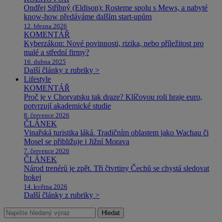
Ondřej Stříbný (Eldison): Rosteme spolu s Mews, a nabyté
know-how předáváme dalším start-upům
12. března 2026
KOMENTÁŘ
Kyberzákon: Nové povinnosti, rizika, nebo příležitost pro
malé a střední firmy?
16. dubna 2025
Další články z rubriky >
Lifestyle
KOMENTÁŘ
Proč je v Chorvatsku tak draze? Klíčovou roli hraje euro,
potvrzují akademické studie
8. července 2026
ČLÁNEK
Vinařská turistika láká. Tradičním oblastem jako Wachau či
Mosel se přibližuje i Jižní Morava
7. července 2026
ČLÁNEK
Národ trenérů je zpět. Tři čtvrtiny Čechů se chystá sledovat
hokej
14. května 2026
Další články z rubriky >
Hledat