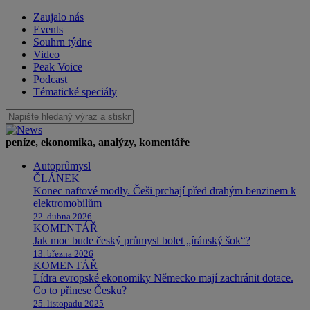
Zaujalo nás
Events
Souhrn týdne
Video
Peak Voice
Podcast
Tématické speciály
peníze, ekonomika, analýzy, komentáře
Autoprůmysl
ČLÁNEK
Konec naftové modly. Češi prchají před drahým benzinem k
elektromobilům
22. dubna 2026
KOMENTÁŘ
Jak moc bude český průmysl bolet „íránský šok“?
13. března 2026
KOMENTÁŘ
Lídra evropské ekonomiky Německo mají zachránit dotace.
Co to přinese Česku?
25. listopadu 2025