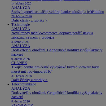
14. dubna 2026
ANALÝZA
Sazby hypoték se otáčejí vzhůru, banky zdražují a ještě budou
26. března 2026
Další články z rubriky >
Technologie
ANALÝZA
Nové trendy mění e-commerce: doprava poráží slevy a
zákazníci se mění v prodejce
5. srpna 2026
ANALÝZA
Dodavatelé v ohrožení. Geopolitické konflikt zvyšují aktivity
hackerů
9. dubna 2026
ČLÁNEK
Tikající bomba pro české vývojářské firmy? Software bude
muset mít „povinnou STK“
31. března 2026
Další články z rubriky >
Telekomunikace
ANALÝZA
Dodavatelé v ohrožení. Geopolitické konflikt zvyšují aktivity
hackerů
9. dubna 2026
ROZHOVOR