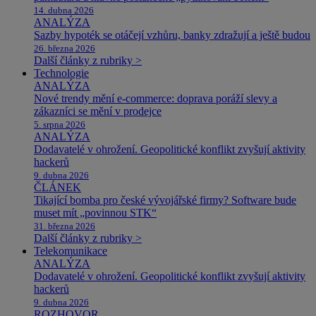
14. dubna 2026
ANALÝZA
Sazby hypoték se otáčejí vzhůru, banky zdražují a ještě budou
26. března 2026
Další články z rubriky >
Technologie
ANALÝZA
Nové trendy mění e-commerce: doprava poráží slevy a
zákazníci se mění v prodejce
5. srpna 2026
ANALÝZA
Dodavatelé v ohrožení. Geopolitické konflikt zvyšují aktivity
hackerů
9. dubna 2026
ČLÁNEK
Tikající bomba pro české vývojářské firmy? Software bude
muset mít „povinnou STK“
31. března 2026
Další články z rubriky >
Telekomunikace
ANALÝZA
Dodavatelé v ohrožení. Geopolitické konflikt zvyšují aktivity
hackerů
9. dubna 2026
ROZHOVOR