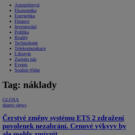
Autoprůmysl
Ekonomika
Energetika
Finance
Investování
Politika
Reality
Technologie
Telekomunikace
Lifestyle
Zaujalo nás
Events
Souhrn týdne
Tag: náklady
GLOSA
shares
views
Čerstvé změny systému ETS 2 zdražení
povolenek nezabrání. Cenové výkyvy by
ale mohly zmírnit