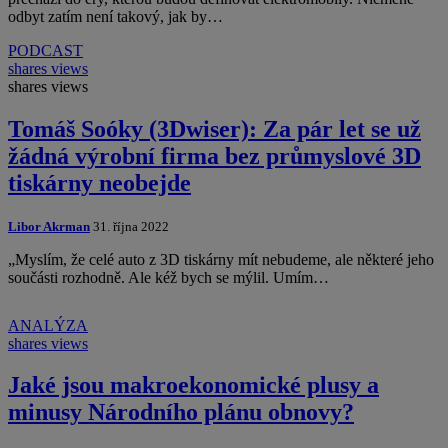
odbyt zatím není takový, jak by…
PODCAST
shares
views
shares
views
Tomáš Soóky (3Dwiser): Za pár let se už
žádná výrobní firma bez průmyslové 3D
tiskárny neobejde
Libor Akrman
31. října 2022
„Myslím, že celé auto z 3D tiskárny mít nebudeme, ale některé jeho
součásti rozhodně. Ale kéž bych se mýlil. Umím…
ANALÝZA
shares
views
Jaké jsou makroekonomické plusy a
minusy Národního plánu obnovy?