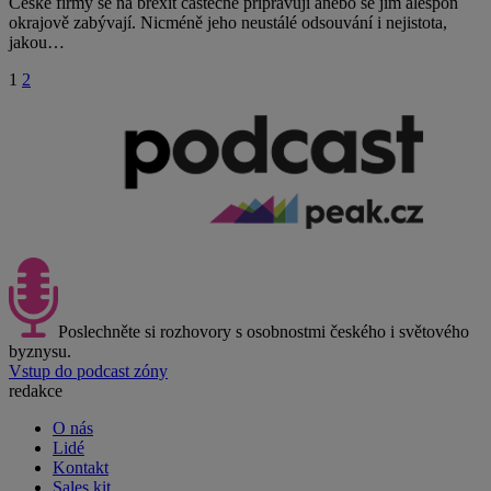
České firmy se na brexit částečně připravují anebo se jím alespoň
okrajově zabývají. Nicméně jeho neustálé odsouvání i nejistota,
jakou…
1
2
Poslechněte si rozhovory s osobnostmi českého i světového
byznysu.
Vstup do podcast zóny
redakce
O nás
Lidé
Kontakt
Sales kit