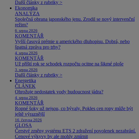
Další články z rubriky >
Ekonomika
ANALÝZA
Společná obrana japonského jenu. Zrodil se nový intervenční
režim?
6. srpna 2026
KOMENTÁŘ
Vyšší časová prémie u amerického dluhopisu. Dobrá, nebo
špatná zpráva pro trhy?
4. srpna 2026
KOMENTÁŘ
Už příští rok se schodek rozpočtu ocitne na šikmé ploše
3. srpna 2026
Další články z rubriky >
Energetika
ČLÁNEK
Ohrožuje nedostatek vody budoucnost jádra?
4. srpna 2026
KOMENTÁŘ
Ropné šoky už nejsou, co bývaly. Pokles cen ropy může být
ještě výraznější
16. června 2026
GLOSA
Čerstvé změny systému ETS 2 zdražení povolenek nezabrání.
Cenové výkyvy by ale mohly zmírnit