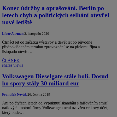
Konec údržby a oprašování. Berlín po
letech chyb a politických selhání otevřel
nové letiště
Libor Akrman
2. listopadu 2020
Čtrnáct let od začátku výstavby a devět let po původně
předpokládaném termínu zprovoznění se na přelomu října a
listopadu otevře…
ČLÁNEK
shares
views
Volkswagen Dieselgate stále bolí. Dosud
ho spory stály 30 miliard eur
František Novák
26. června 2019
Ani po čtyřech letech od vypuknutí skandálu s falšováním emisí
naftových motorů firmy Volkswagen není uzavřen celkový účet,
který bude…