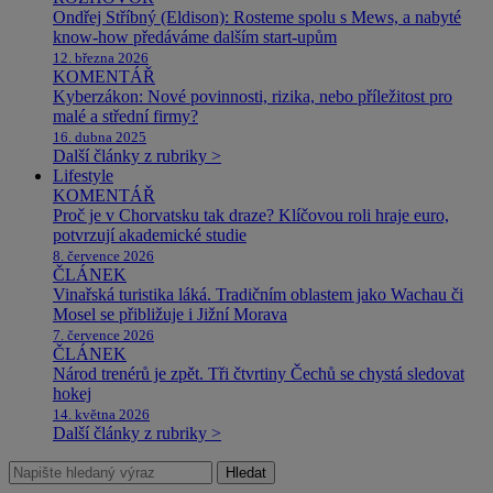
Ondřej Stříbný (Eldison): Rosteme spolu s Mews, a nabyté
know-how předáváme dalším start-upům
12. března 2026
KOMENTÁŘ
Kyberzákon: Nové povinnosti, rizika, nebo příležitost pro
malé a střední firmy?
16. dubna 2025
Další články z rubriky >
Lifestyle
KOMENTÁŘ
Proč je v Chorvatsku tak draze? Klíčovou roli hraje euro,
potvrzují akademické studie
8. července 2026
ČLÁNEK
Vinařská turistika láká. Tradičním oblastem jako Wachau či
Mosel se přibližuje i Jižní Morava
7. července 2026
ČLÁNEK
Národ trenérů je zpět. Tři čtvrtiny Čechů se chystá sledovat
hokej
14. května 2026
Další články z rubriky >
Hledat