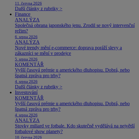
11. června 2026
Další články z rubriky >
Finance
ANALÝZA
Společná obrana japonského jenu. Zrodil se nový intervenční
režim?
6. srpna 2026
ANALÝZA
Nové trendy mění e-commerce: doprava poráží slevy a
zákazníci se mění v prodejce
5. srpna 2026
KOMENTÁŘ
Vyšší časová prémie u amerického dluhopisu. Dobrá, nebo
špatná zpráva pro trhy?
4. srpna 2026
Další články z rubriky >
Investování
KOMENTÁŘ
Vyšší časová prémie u amerického dluhopisu. Dobrá, nebo
špatná zpráva pro trhy?
4. srpna 2026
ANALÝZA
Stovky miliard ve fotbale. Kdo skutečně vydělává na největší
fotbalové show planety?
10. června 2026