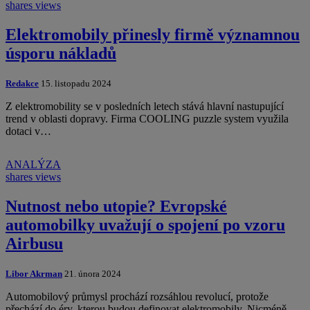
shares
views
Elektromobily přinesly firmě významnou
úsporu nákladů
Redakce
15. listopadu 2024
Z elektromobility se v posledních letech stává hlavní nastupující
trend v oblasti dopravy. Firma COOLING puzzle system využila
dotaci v…
ANALÝZA
shares
views
Nutnost nebo utopie? Evropské
automobilky uvažují o spojení po vzoru
Airbusu
Libor Akrman
21. února 2024
Automobilový průmysl prochází rozsáhlou revolucí, protože
přechází do éry, kterou budou definovat elektromobily. Nicméně