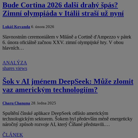
Bude Cortina 2026 další drahý špás?
Zimní olympiáda v Itálii straší už nyní
Lukáš Kovanda
6. února 2026
Slavnostním ceremoniálem v Miláně a Cortině d'Ampezzo v pátek
6. února oficiálně začnou XXV. zimní olympijské hry. V obou
hlavních…
ANALÝZA
shares
views
Šok v AI jménem DeepSeek: Může zlomit
vaz americkým technologiím?
Charu Chanana
28. ledna 2025
Spuštění čínské aplikace DeepSeek otřáslo americkým
technologickým sektorem. Šokem byl především méně energeticky
náročný způsob rozvoje AI, který Číňané představili.…
ČLÁNEK