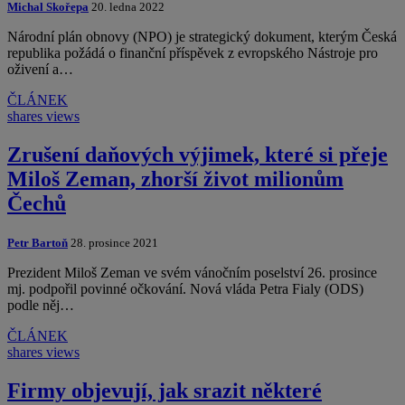
Michal Skořepa
20. ledna 2022
Národní plán obnovy (NPO) je strategický dokument, kterým Česká
republika požádá o finanční příspěvek z evropského Nástroje pro
oživení a…
ČLÁNEK
shares
views
Zrušení daňových výjimek, které si přeje
Miloš Zeman, zhorší život milionům
Čechů
Petr Bartoň
28. prosince 2021
Prezident Miloš Zeman ve svém vánočním poselství 26. prosince
mj. podpořil povinné očkování. Nová vláda Petra Fialy (ODS)
podle něj…
ČLÁNEK
shares
views
Firmy objevují, jak srazit některé