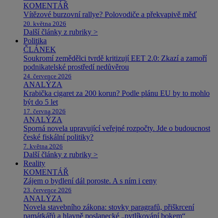
KOMENTÁŘ
Vítězové burzovní rallye? Polovodiče a překvapivě měď
20. května 2026
Další články z rubriky >
Politika
ČLÁNEK
Soukromí zemědělci tvrdě kritizují EET 2.0: Zkazí a zamoří
podnikatelské prostředí nedůvěrou
24. července 2026
ANALÝZA
Krabička cigaret za 200 korun? Podle plánu EU by to mohlo
být do 5 let
17. června 2026
ANALÝZA
Sporná novela upravující veřejné rozpočty. Jde o budoucnost
české fiskální politiky?
7. května 2026
Další články z rubriky >
Reality
KOMENTÁŘ
Zájem o bydlení dál poroste. A s ním i ceny
23. července 2026
ANALÝZA
Novela stavebního zákona: stovky paragrafů, přiškrcení
památkářů a hlavně poslanecké „pytlíkování bokem“