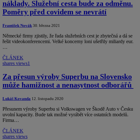
náklady. Služební cesta bude za odměnu.
Poměry před covidem se nevrátí
František Novák
30. března 2021
Německé firmy zjistily, že řada služebních cest je zbytečná a dá se
řešit videokonferencemi. Velké koncerny loni ušetřily miliardy eur.
…
ČLÁNEK
shares
views
1
Za přesun výroby Superbu na Slovensko
může hamižnost a nenasytnost odborářů
Lukáš Kovanda
12. listopadu 2020
Přesunem výroby Superbu si Volkswagen ve Škodě Auto v Česku
uvolní kapacity. Bude tak možné vyrábět více ostatních modelů.
Firma…
ČLÁNEK
shares
views