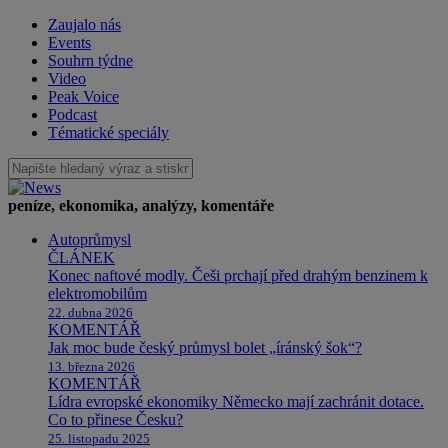
Zaujalo nás
Events
Souhrn týdne
Video
Peak Voice
Podcast
Tématické speciály
peníze, ekonomika, analýzy, komentáře
Autoprůmysl
ČLÁNEK
Konec naftové modly. Češi prchají před drahým benzinem k
elektromobilům
22. dubna 2026
KOMENTÁŘ
Jak moc bude český průmysl bolet „íránský šok“?
13. března 2026
KOMENTÁŘ
Lídra evropské ekonomiky Německo mají zachránit dotace.
Co to přinese Česku?
25. listopadu 2025