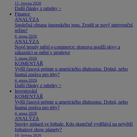
11. června 2026
Další články z rubriky >
Finance
ANALÝZA
Společná obrana japonského jenu. Zrodil se nový intervenční
režim?
6. srpna 2026
ANALÝZA
Nové trendy mění e-commerce: doprava poráží slevy a
zákazníci se mění v prodejce
5. srpna 2026
KOMENTÁŘ
Vyšší časová prémie u amerického dluhopisu. Dobrá, nebo
špatná zpráva pro trhy?
4. srpna 2026
Další články z rubriky >
Investování
KOMENTÁŘ
Vyšší časová prémie u amerického dluhopisu. Dobrá, nebo
špatná zpráva pro trhy?
4. srpna 2026
ANALÝZA
Stovky miliard ve fotbale. Kdo skutečně vydělává na největší
fotbalové show planety?
10. června 2026