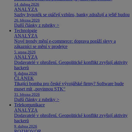
14. dubna 2026
ANALÝZA
Sazby hypoték se otáčejí vzhůru, banky zdražují a ještě budou
26. března 2026
Další články z rubriky >
Technologie
ANALÝZA
Nové trendy mění e-commerce: doprava poráží slevy a
zákazníci se mění v prodejce
5. srpna 2026
ANALÝZA
Dodavatelé v ohrožení. Geopolitické konflikt zvyšují aktivity
hackerů
9. dubna 2026
ČLÁNEK
Tikající bomba pro české vývojářské firmy? Software bude
muset mít „povinnou STK“
31. března 2026
Další články z rubriky >
Telekomunikace
ANALÝZA
Dodavatelé v ohrožení. Geopolitické konflikt zvyšují aktivity
hackerů
9. dubna 2026
ROZHOVOR