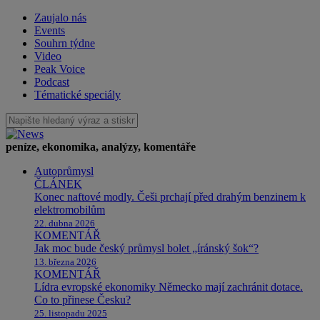
Zaujalo nás
Events
Souhrn týdne
Video
Peak Voice
Podcast
Tématické speciály
peníze, ekonomika, analýzy, komentáře
Autoprůmysl
ČLÁNEK
Konec naftové modly. Češi prchají před drahým benzinem k
elektromobilům
22. dubna 2026
KOMENTÁŘ
Jak moc bude český průmysl bolet „íránský šok“?
13. března 2026
KOMENTÁŘ
Lídra evropské ekonomiky Německo mají zachránit dotace.
Co to přinese Česku?
25. listopadu 2025