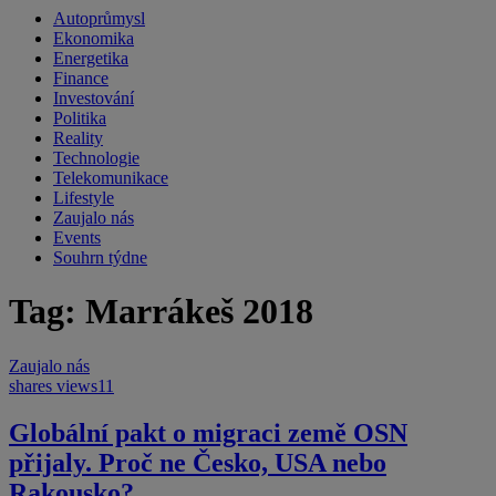
Autoprůmysl
Ekonomika
Energetika
Finance
Investování
Politika
Reality
Technologie
Telekomunikace
Lifestyle
Zaujalo nás
Events
Souhrn týdne
Tag: Marrákeš 2018
Zaujalo nás
shares
views
11
Globální pakt o migraci země OSN
přijaly. Proč ne Česko, USA nebo
Rakousko?