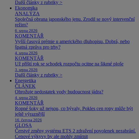
Další články z rubriky >
Ekonomika
ANALÝZA
Společná obrana japonského jenu. Zrodil se nový intervenční
režim?
6. srpna 2026
KOMENTÁŘ
Vyšší časová prémie u amerického dluhopisu. Dobrá, nebo
špatná zpráva pro trhy?
4. srpna 2026
KOMENTÁŘ
Už příští rok se schodek rozpočtu ocitne na šikmé ploše
3. srpna 2026
Další články z rubriky >
Energetika
ČLÁNEK
Ohrožuje nedostatek vody budoucnost jádra?
4. srpna 2026
KOMENTÁŘ
Ropné šoky už nejsou, co bývaly. Pokles cen ropy může být
ještě výraznější
16. června 2026
GLOSA
Čerstvé změny systému ETS 2 zdražení povolenek nezabrání.
Cenové výkyvy by ale mohly zmírnit