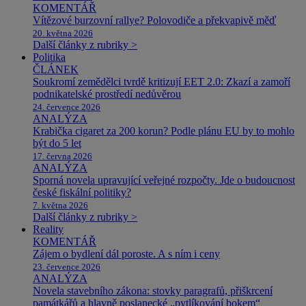
KOMENTÁŘ
Vítězové burzovní rallye? Polovodiče a překvapivě měď
20. května 2026
Další články z rubriky >
Politika
ČLÁNEK
Soukromí zemědělci tvrdě kritizují EET 2.0: Zkazí a zamoří
podnikatelské prostředí nedůvěrou
24. července 2026
ANALÝZA
Krabička cigaret za 200 korun? Podle plánu EU by to mohlo
být do 5 let
17. června 2026
ANALÝZA
Sporná novela upravující veřejné rozpočty. Jde o budoucnost
české fiskální politiky?
7. května 2026
Další články z rubriky >
Reality
KOMENTÁŘ
Zájem o bydlení dál poroste. A s ním i ceny
23. července 2026
ANALÝZA
Novela stavebního zákona: stovky paragrafů, přiškrcení
památkářů a hlavně poslanecké „pytlíkování bokem“