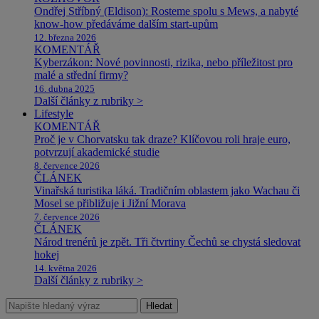
Ondřej Stříbný (Eldison): Rosteme spolu s Mews, a nabyté
know-how předáváme dalším start-upům
12. března 2026
KOMENTÁŘ
Kyberzákon: Nové povinnosti, rizika, nebo příležitost pro
malé a střední firmy?
16. dubna 2025
Další články z rubriky >
Lifestyle
KOMENTÁŘ
Proč je v Chorvatsku tak draze? Klíčovou roli hraje euro,
potvrzují akademické studie
8. července 2026
ČLÁNEK
Vinařská turistika láká. Tradičním oblastem jako Wachau či
Mosel se přibližuje i Jižní Morava
7. července 2026
ČLÁNEK
Národ trenérů je zpět. Tři čtvrtiny Čechů se chystá sledovat
hokej
14. května 2026
Další články z rubriky >
Hledat