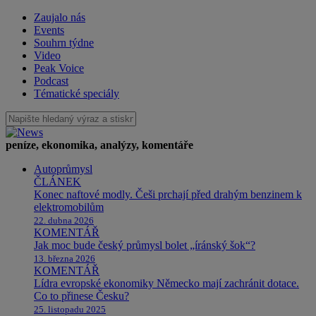
Zaujalo nás
Events
Souhrn týdne
Video
Peak Voice
Podcast
Tématické speciály
peníze, ekonomika, analýzy, komentáře
Autoprůmysl
ČLÁNEK
Konec naftové modly. Češi prchají před drahým benzinem k
elektromobilům
22. dubna 2026
KOMENTÁŘ
Jak moc bude český průmysl bolet „íránský šok“?
13. března 2026
KOMENTÁŘ
Lídra evropské ekonomiky Německo mají zachránit dotace.
Co to přinese Česku?
25. listopadu 2025