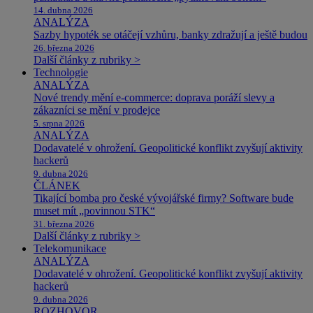
14. dubna 2026
ANALÝZA
Sazby hypoték se otáčejí vzhůru, banky zdražují a ještě budou
26. března 2026
Další články z rubriky >
Technologie
ANALÝZA
Nové trendy mění e-commerce: doprava poráží slevy a
zákazníci se mění v prodejce
5. srpna 2026
ANALÝZA
Dodavatelé v ohrožení. Geopolitické konflikt zvyšují aktivity
hackerů
9. dubna 2026
ČLÁNEK
Tikající bomba pro české vývojářské firmy? Software bude
muset mít „povinnou STK“
31. března 2026
Další články z rubriky >
Telekomunikace
ANALÝZA
Dodavatelé v ohrožení. Geopolitické konflikt zvyšují aktivity
hackerů
9. dubna 2026
ROZHOVOR