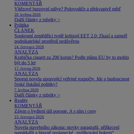
KOMENTÁŘ
Vítězové burzovní rallye? Polovodiče a překvapivě měď
20. května 2026
Další články z rubriky >
Politika
ČLÁNEK
Soukromí zemědělci tvrdě kritizují EET 2.0: Zkazí a zamoří
podnikatelské prostředí nedůvěrou
24. července 2026
ANALÝZA
Krabička cigaret za 200 korun? Podle plánu EU by to mohlo
být do 5 let
17. června 2026
ANALÝZA
Sporná novela upravující veřejné rozpočty. Jde o budoucnost
české fiskální politiky?
7. května 2026
Další články z rubriky >
Reality
KOMENTÁŘ
Zájem o bydlení dál poroste. A s ním i ceny
23. července 2026
ANALÝZA
Novela stavebního zákona: stovky paragrafů, přiškrcení
památkářů a hlavně poslanecké „pytlíkování bokem“