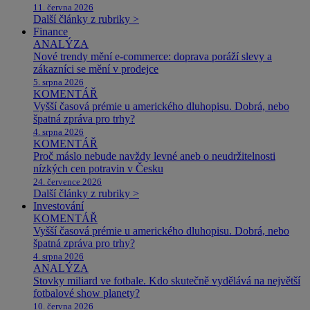
11. června 2026
Další články z rubriky >
Finance
ANALÝZA
Nové trendy mění e-commerce: doprava poráží slevy a
zákazníci se mění v prodejce
5. srpna 2026
KOMENTÁŘ
Vyšší časová prémie u amerického dluhopisu. Dobrá, nebo
špatná zpráva pro trhy?
4. srpna 2026
KOMENTÁŘ
Proč máslo nebude navždy levné aneb o neudržitelnosti
nízkých cen potravin v Česku
24. července 2026
Další články z rubriky >
Investování
KOMENTÁŘ
Vyšší časová prémie u amerického dluhopisu. Dobrá, nebo
špatná zpráva pro trhy?
4. srpna 2026
ANALÝZA
Stovky miliard ve fotbale. Kdo skutečně vydělává na největší
fotbalové show planety?
10. června 2026