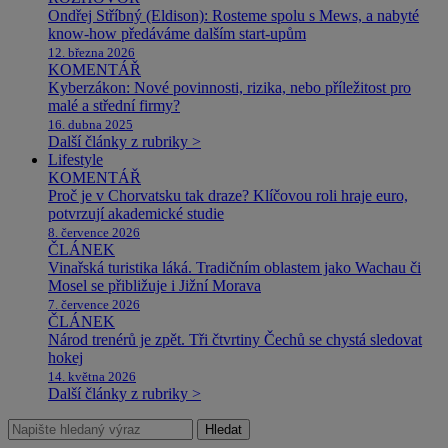
Ondřej Stříbný (Eldison): Rosteme spolu s Mews, a nabyté
know-how předáváme dalším start-upům
12. března 2026
KOMENTÁŘ
Kyberzákon: Nové povinnosti, rizika, nebo příležitost pro
malé a střední firmy?
16. dubna 2025
Další články z rubriky >
Lifestyle
KOMENTÁŘ
Proč je v Chorvatsku tak draze? Klíčovou roli hraje euro,
potvrzují akademické studie
8. července 2026
ČLÁNEK
Vinařská turistika láká. Tradičním oblastem jako Wachau či
Mosel se přibližuje i Jižní Morava
7. července 2026
ČLÁNEK
Národ trenérů je zpět. Tři čtvrtiny Čechů se chystá sledovat
hokej
14. května 2026
Další články z rubriky >
Hledat