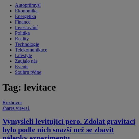
Autoprůmysl
Ekonomika
Energetika
Finance
Investování
Politika
Reality
Technologie
Telekomunikace
Lifestyle
Zaujalo nás
Events
Souhrn týdne
Tag: levitace
Rozhovor
shares
views
1
Vymysleli levitující pero. Zdolat gravitaci
bylo podle nich snazší než se zbavit
nálepky experimentu