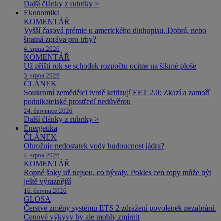
Další články z rubriky >
Ekonomika
KOMENTÁŘ
Vyšší časová prémie u amerického dluhopisu. Dobrá, nebo
špatná zpráva pro trhy?
4. srpna 2026
KOMENTÁŘ
Už příští rok se schodek rozpočtu ocitne na šikmé ploše
3. srpna 2026
ČLÁNEK
Soukromí zemědělci tvrdě kritizují EET 2.0: Zkazí a zamoří
podnikatelské prostředí nedůvěrou
24. července 2026
Další články z rubriky >
Energetika
ČLÁNEK
Ohrožuje nedostatek vody budoucnost jádra?
4. srpna 2026
KOMENTÁŘ
Ropné šoky už nejsou, co bývaly. Pokles cen ropy může být
ještě výraznější
16. června 2026
GLOSA
Čerstvé změny systému ETS 2 zdražení povolenek nezabrání.
Cenové výkyvy by ale mohly zmírnit