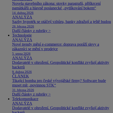
Novela stavebního zákona: stovky paragrafů, přiškrcení
památkářů a hlavně poslanecké „pytlíkování bokem“
14. dubna 2026
ANALÝZA
Sazby hypoték se otáčejí vzhůru, banky zdražují a ještě budou
26. března 2026
Další články z rubriky >
Technologie
ANALÝZA
Nové trendy mění e-commerce: doprava poráží slevy a
zákazníci se mění v prodejce
5. srpna 2026
ANALÝZA
Dodavatelé v ohrožení. Geopolitické konflikt zvyšují aktivity
hackerů
9. dubna 2026
ČLÁNEK
Tikající bomba pro české vývojářské firmy? Software bude
muset mít „povinnou STK“
31. března 2026
Další články z rubriky >
Telekomunikace
ANALÝZA
Dodavatelé v ohrožení. Geopolitické konflikt zvyšují aktivity
hackerů