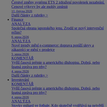
Čerstvé změny systému ETS 2 zdražení povolenek nezabrání.
Cenové výkyvy by ale mohly zmírnit
11. června 2026
Další články z rubriky >
Finance
ANALÝZA
Společná obrana japonského jenu. Zrodil se nový intervenční
režim?
6. srpna 2026
ANALÝZA
Nové trendy mění e-commerce: doprava poráží slevy a
zákazníci se mění v prodejce
5. srpna 2026
KOMENTÁŘ
Vyšší časová prémie u amerického dluhopisu. Dobrá, nebo
špatná zpráva pro trhy?
4. srpna 2026
Další články z rubriky >
Investování
KOMENTÁŘ
Vyšší časová prémie u amerického dluhopisu. Dobrá, nebo
špatná zpráva pro trhy?
4. srpna 2026
ANALÝZA
Stovky miliard ve fotbale. Kdo skutečně vydělává na největší