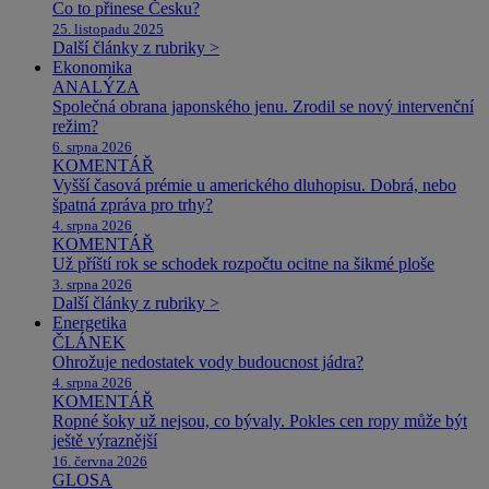
Co to přinese Česku?
25. listopadu 2025
Další články z rubriky >
Ekonomika
ANALÝZA
Společná obrana japonského jenu. Zrodil se nový intervenční
režim?
6. srpna 2026
KOMENTÁŘ
Vyšší časová prémie u amerického dluhopisu. Dobrá, nebo
špatná zpráva pro trhy?
4. srpna 2026
KOMENTÁŘ
Už příští rok se schodek rozpočtu ocitne na šikmé ploše
3. srpna 2026
Další články z rubriky >
Energetika
ČLÁNEK
Ohrožuje nedostatek vody budoucnost jádra?
4. srpna 2026
KOMENTÁŘ
Ropné šoky už nejsou, co bývaly. Pokles cen ropy může být
ještě výraznější
16. června 2026
GLOSA