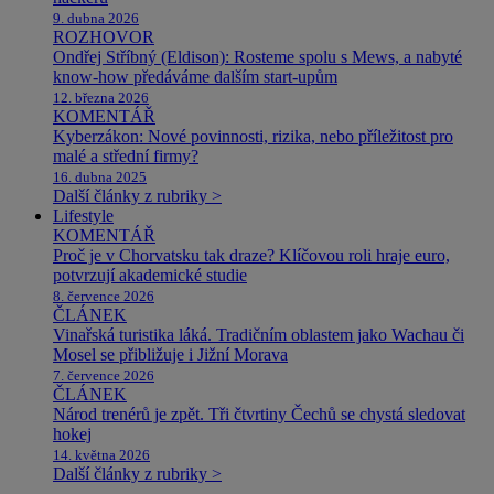
9. dubna 2026
ROZHOVOR
Ondřej Stříbný (Eldison): Rosteme spolu s Mews, a nabyté
know-how předáváme dalším start-upům
12. března 2026
KOMENTÁŘ
Kyberzákon: Nové povinnosti, rizika, nebo příležitost pro
malé a střední firmy?
16. dubna 2025
Další články z rubriky >
Lifestyle
KOMENTÁŘ
Proč je v Chorvatsku tak draze? Klíčovou roli hraje euro,
potvrzují akademické studie
8. července 2026
ČLÁNEK
Vinařská turistika láká. Tradičním oblastem jako Wachau či
Mosel se přibližuje i Jižní Morava
7. července 2026
ČLÁNEK
Národ trenérů je zpět. Tři čtvrtiny Čechů se chystá sledovat
hokej
14. května 2026
Další články z rubriky >