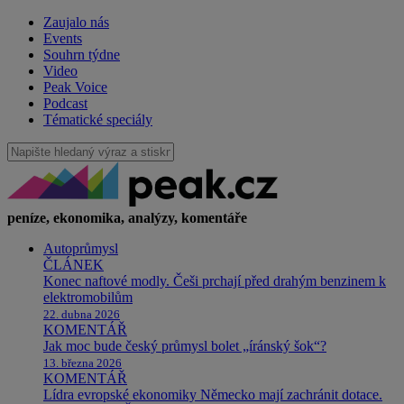
Zaujalo nás
Events
Souhrn týdne
Video
Peak Voice
Podcast
Tématické speciály
peníze, ekonomika, analýzy, komentáře
Autoprůmysl
ČLÁNEK
Konec naftové modly. Češi prchají před drahým benzinem k
elektromobilům
22. dubna 2026
KOMENTÁŘ
Jak moc bude český průmysl bolet „íránský šok“?
13. března 2026
KOMENTÁŘ
Lídra evropské ekonomiky Německo mají zachránit dotace.