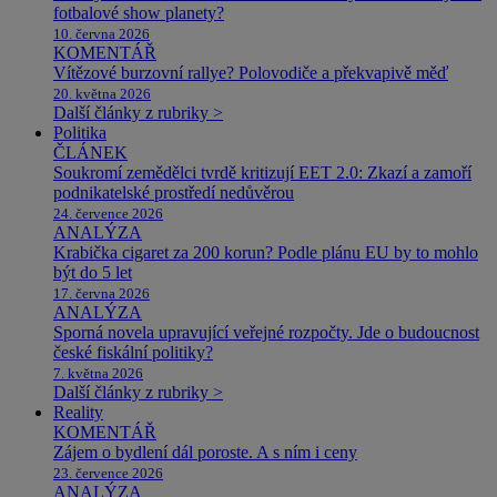
fotbalové show planety?
10. června 2026
KOMENTÁŘ
Vítězové burzovní rallye? Polovodiče a překvapivě měď
20. května 2026
Další články z rubriky >
Politika
ČLÁNEK
Soukromí zemědělci tvrdě kritizují EET 2.0: Zkazí a zamoří
podnikatelské prostředí nedůvěrou
24. července 2026
ANALÝZA
Krabička cigaret za 200 korun? Podle plánu EU by to mohlo
být do 5 let
17. června 2026
ANALÝZA
Sporná novela upravující veřejné rozpočty. Jde o budoucnost
české fiskální politiky?
7. května 2026
Další články z rubriky >
Reality
KOMENTÁŘ
Zájem o bydlení dál poroste. A s ním i ceny
23. července 2026
ANALÝZA