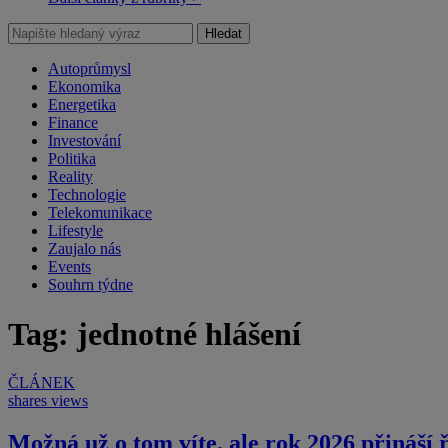
Hledat
Autoprůmysl
Ekonomika
Energetika
Finance
Investování
Politika
Reality
Technologie
Telekomunikace
Lifestyle
Zaujalo nás
Events
Souhrn týdne
Tag: jednotné hlášení
ČLÁNEK
shares
views
Možná už o tom víte, ale rok 2026 přináší