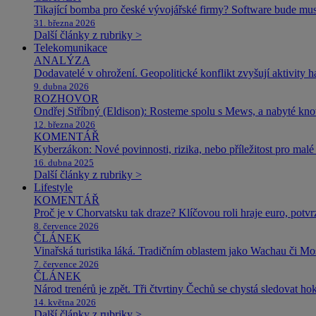
Tikající bomba pro české vývojářské firmy? Software bude m
31. března 2026
Další články z rubriky >
Telekomunikace
ANALÝZA
Dodavatelé v ohrožení. Geopolitické konflikt zvyšují aktivity 
9. dubna 2026
ROZHOVOR
Ondřej Stříbný (Eldison): Rosteme spolu s Mews, a nabyté k
12. března 2026
KOMENTÁŘ
Kyberzákon: Nové povinnosti, rizika, nebo příležitost pro malé 
16. dubna 2025
Další články z rubriky >
Lifestyle
KOMENTÁŘ
Proč je v Chorvatsku tak draze? Klíčovou roli hraje euro, potv
8. července 2026
ČLÁNEK
Vinařská turistika láká. Tradičním oblastem jako Wachau či Mose
7. července 2026
ČLÁNEK
Národ trenérů je zpět. Tři čtvrtiny Čechů se chystá sledovat ho
14. května 2026
Další články z rubriky >