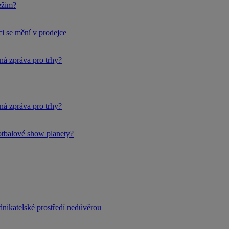
ežim?
i se mění v prodejce
ná zpráva pro trhy?
ná zpráva pro trhy?
fotbalové show planety?
dnikatelské prostředí nedůvěrou