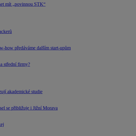
uset mít „povinnou STK“
hackerů
now-how předáváme dalším start-upům
a střední firmy?
rzují akademické studie
l se přibližuje i Jižní Morava
kej