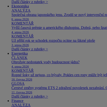
Další články z rubriky >
Ekonomika
ANALÝZA
Společná obrana japonského jenu. Zrodil se nový intervenční r
6. srpna 2026
KOMENTÁŘ
Vyšší časová prémie u amerického dluhopisu. Dobrá, nebo špat
4. srpna 2026
KOMENTÁŘ
Už příští rok se schodek rozpočtu ocitne na šikmé ploše
3. srpna 2026
Další články z rubriky >
Energetika
ČLÁNEK
Ohrožuje nedostatek vody budoucnost jádra?
4. srpna 2026
KOMENTÁŘ
Ropné šoky už nejsou, co bývaly. Pokles cen ropy může být ješ
16. června 2026
GLOSA
Čerstvé změny systému ETS 2 zdražení povolenek nezabrání. 
11. června 2026
Další články z rubriky >
Finance
ANALÝZA