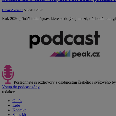
Libor Akrman
5. ledna 2026
Rok 2026 přináší řadu úprav, které se dotýkají mezd, důchodů, energ
Poslechněte si rozhovory s osobnostmi českého i světového b
Vstup do podcast zóny
redakce
O nás
Lidé
Kontakt
Sales kit