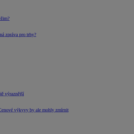
ežim?
ná zpráva pro trhy?
tě výraznější
Cenové výkyvy by ale mohly zmírnit