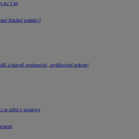
 do 5 let
ké fiskální politiky?
kářů a hlavně poslanecké „pytlíkování bokem“
i se mění v prodejce
hackerů