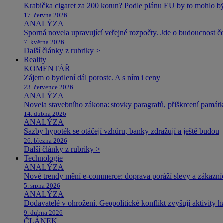
Krabička cigaret za 200 korun? Podle plánu EU by to mohlo být
17. června 2026
ANALÝZA
Sporná novela upravující veřejné rozpočty. Jde o budoucnost čes
7. května 2026
Další články z rubriky >
Reality
KOMENTÁŘ
Zájem o bydlení dál poroste. A s ním i ceny
23. července 2026
ANALÝZA
Novela stavebního zákona: stovky paragrafů, přiškrcení památ
14. dubna 2026
ANALÝZA
Sazby hypoték se otáčejí vzhůru, banky zdražují a ještě budou
26. března 2026
Další články z rubriky >
Technologie
ANALÝZA
Nové trendy mění e-commerce: doprava poráží slevy a zákazníc
5. srpna 2026
ANALÝZA
Dodavatelé v ohrožení. Geopolitické konflikt zvyšují aktivity 
9. dubna 2026
ČLÁNEK