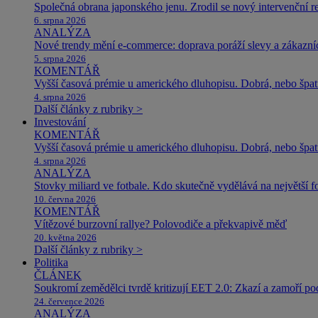
Společná obrana japonského jenu. Zrodil se nový intervenční r
6. srpna 2026
ANALÝZA
Nové trendy mění e-commerce: doprava poráží slevy a zákazníc
5. srpna 2026
KOMENTÁŘ
Vyšší časová prémie u amerického dluhopisu. Dobrá, nebo špat
4. srpna 2026
Další články z rubriky >
Investování
KOMENTÁŘ
Vyšší časová prémie u amerického dluhopisu. Dobrá, nebo špat
4. srpna 2026
ANALÝZA
Stovky miliard ve fotbale. Kdo skutečně vydělává na největší 
10. června 2026
KOMENTÁŘ
Vítězové burzovní rallye? Polovodiče a překvapivě měď
20. května 2026
Další články z rubriky >
Politika
ČLÁNEK
Soukromí zemědělci tvrdě kritizují EET 2.0: Zkazí a zamoří po
24. července 2026
ANALÝZA