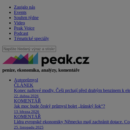
Zaujalo nás
Events
Souhrn týdne
Video
Peak Voice
Podcast
Tématické speciály
peníze, ekonomika, analýzy, komentáře
Autoprůmysl
ČLÁNEK
Konec naftové modly. Češi prchají před drahým benzinem k e
22. dubna 2026
KOMENTÁŘ
Jak moc bude český průmysl bolet „íránský šok“?
13. března 2026
KOMENTÁŘ
Lídra evropské ekonomiky Německo mají zachránit dotace. Co 
25. listopadu 2025