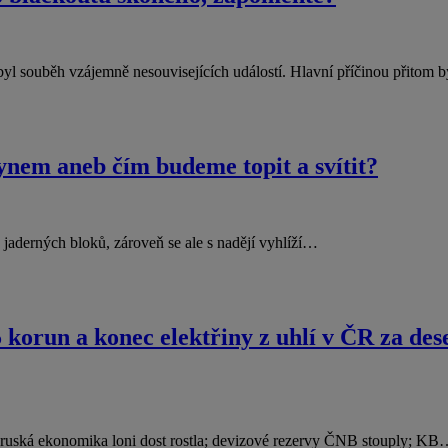
l souběh vzájemně nesouvisejících událostí. Hlavní příčinou přitom 
lynem aneb čím budeme topit a svítit?
 jaderných bloků, zároveň se ale s nadějí vyhlíží…
5 korun a konec elektřiny z uhlí v ČR za de
 ruská ekonomika loni dost rostla; devizové rezervy ČNB stouply; K