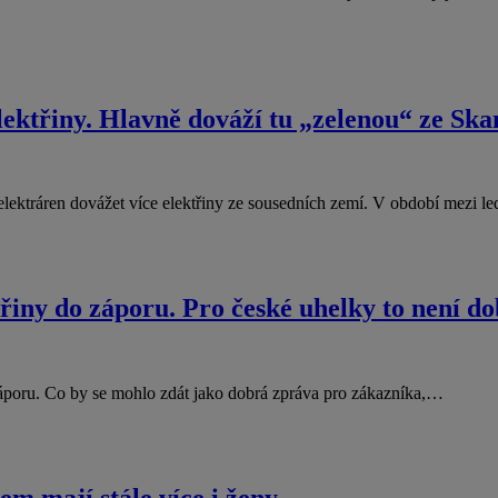
lektřiny. Hlavně dováží tu „zelenou“ ze Ska
lektráren dovážet více elektřiny ze sousedních zemí. V období mezi 
třiny do záporu. Pro české uhelky to není d
áporu. Co by se mohlo zdát jako dobrá zpráva pro zákazníka,…