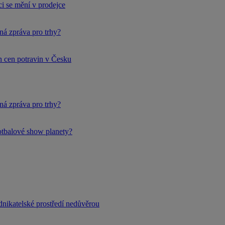
i se mění v prodejce
ná zpráva pro trhy?
h cen potravin v Česku
ná zpráva pro trhy?
fotbalové show planety?
dnikatelské prostředí nedůvěrou