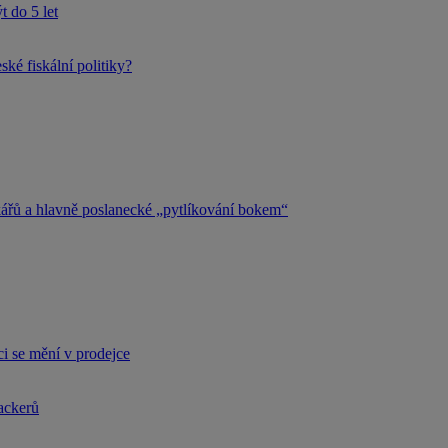
 do 5 let
ké fiskální politiky?
kářů a hlavně poslanecké „pytlíkování bokem“
i se mění v prodejce
hackerů