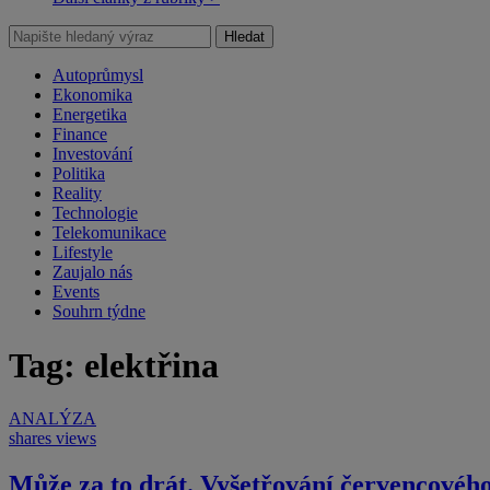
Hledat
Autoprůmysl
Ekonomika
Energetika
Finance
Investování
Politika
Reality
Technologie
Telekomunikace
Lifestyle
Zaujalo nás
Events
Souhrn týdne
Tag: elektřina
ANALÝZA
shares
views
Může za to drát. Vyšetřování červencovéh