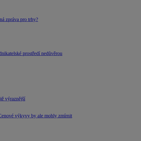
ná zpráva pro trhy?
dnikatelské prostředí nedůvěrou
tě výraznější
Cenové výkyvy by ale mohly zmírnit