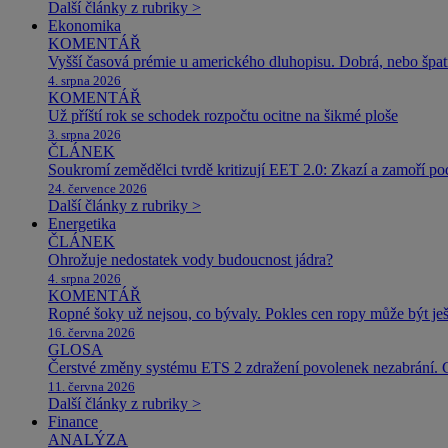
Další články z rubriky >
Ekonomika
KOMENTÁŘ
Vyšší časová prémie u amerického dluhopisu. Dobrá, nebo špat
4. srpna 2026
KOMENTÁŘ
Už příští rok se schodek rozpočtu ocitne na šikmé ploše
3. srpna 2026
ČLÁNEK
Soukromí zemědělci tvrdě kritizují EET 2.0: Zkazí a zamoří po
24. července 2026
Další články z rubriky >
Energetika
ČLÁNEK
Ohrožuje nedostatek vody budoucnost jádra?
4. srpna 2026
KOMENTÁŘ
Ropné šoky už nejsou, co bývaly. Pokles cen ropy může být ješ
16. června 2026
GLOSA
Čerstvé změny systému ETS 2 zdražení povolenek nezabrání. 
11. června 2026
Další články z rubriky >
Finance
ANALÝZA