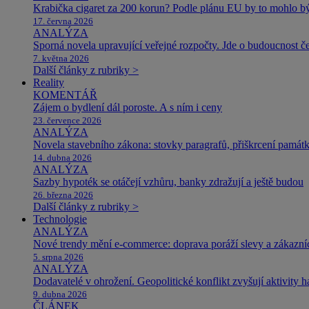
Krabička cigaret za 200 korun? Podle plánu EU by to mohlo být
17. června 2026
ANALÝZA
Sporná novela upravující veřejné rozpočty. Jde o budoucnost čes
7. května 2026
Další články z rubriky >
Reality
KOMENTÁŘ
Zájem o bydlení dál poroste. A s ním i ceny
23. července 2026
ANALÝZA
Novela stavebního zákona: stovky paragrafů, přiškrcení památ
14. dubna 2026
ANALÝZA
Sazby hypoték se otáčejí vzhůru, banky zdražují a ještě budou
26. března 2026
Další články z rubriky >
Technologie
ANALÝZA
Nové trendy mění e-commerce: doprava poráží slevy a zákazníc
5. srpna 2026
ANALÝZA
Dodavatelé v ohrožení. Geopolitické konflikt zvyšují aktivity 
9. dubna 2026
ČLÁNEK