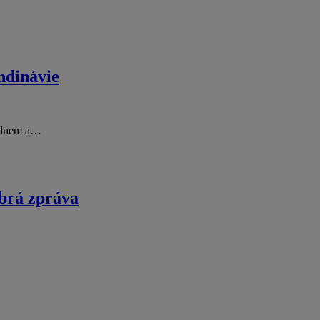
ndinávie
lednem a…
obrá zpráva