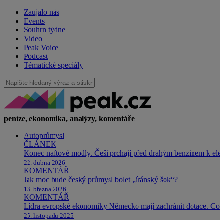
Zaujalo nás
Events
Souhrn týdne
Video
Peak Voice
Podcast
Tématické speciály
peníze, ekonomika, analýzy, komentáře
Autoprůmysl
ČLÁNEK
Konec naftové modly. Češi prchají před drahým benzinem k e
22. dubna 2026
KOMENTÁŘ
Jak moc bude český průmysl bolet „íránský šok“?
13. března 2026
KOMENTÁŘ
Lídra evropské ekonomiky Německo mají zachránit dotace. Co 
25. listopadu 2025