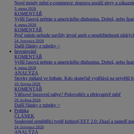
Nové trendy mění e-commerce: doprava poráží slevy a zákazníc
5. srpna 2026
KOMENTÁŘ
Vyšší časová prémie u amerického dluhopisu. Dobrá, nebo špat
4. srpna 2026
KOMENTÁŘ
Proč máslo nebude navždy levné aneb o neudržitelnosti nízkýc
24. července 2026
Další články z rubriky >
Investování
KOMENTÁŘ
Vyšší časová prémie u amerického dluhopisu. Dobrá, nebo špat
4. srpna 2026
ANALÝZA
Stovky miliard ve fotbale. Kdo skutečně vydělává na největší 
10. června 2026
KOMENTÁŘ
Vítězové burzovní rallye? Polovodiče a překvapivě měď
20. května 2026
Další články z rubriky >
Politika
ČLÁNEK
Soukromí zemědělci tvrdě kritizují EET 2.0: Zkazí a zamoří po
24. července 2026
ANALÝZA