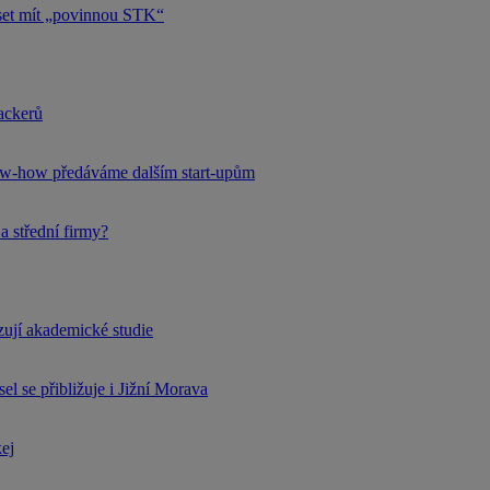
uset mít „povinnou STK“
hackerů
now-how předáváme dalším start-upům
a střední firmy?
rzují akademické studie
l se přibližuje i Jižní Morava
kej