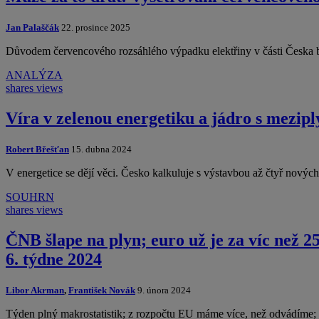
Jan Palaščák
22. prosince 2025
Důvodem červencového rozsáhlého výpadku elektřiny v části Česka by
ANALÝZA
shares
views
Víra v zelenou energetiku a jádro s mezip
Robert Břešťan
15. dubna 2024
V energetice se dějí věci. Česko kalkuluje s výstavbou až čtyř nových
SOUHRN
shares
views
ČNB šlape na plyn; euro už je za víc než 2
6. týdne 2024
Libor Akrman
,
František Novák
9. února 2024
Týden plný makrostatistik; z rozpočtu EU máme více, než odvádíme;