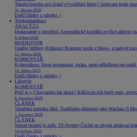
Tikající bomba pro české vývojářské firmy? Software bude m
31. března 2026
Další články z rubriky >
Telekomunikace
ANALÝZA
Dodavatelé v ohrožení. Geopolitické konflikt zvyšují aktivity 
9. dubna 2026
ROZHOVOR
Ondřej Stříbný (Eldison): Rosteme spolu s Mews, a nabyté k
12. března 2026
KOMENTÁŘ
Kyberzákon: Nové povinnosti, rizika, nebo příležitost pro malé 
16. dubna 2025
Další články z rubriky >
Lifestyle
KOMENTÁŘ
Proč je v Chorvatsku tak draze? Klíčovou roli hraje euro, potv
8. července 2026
ČLÁNEK
Vinařská turistika láká. Tradičním oblastem jako Wachau či Mose
7. července 2026
ČLÁNEK
Národ trenérů je zpět. Tři čtvrtiny Čechů se chystá sledovat ho
14. května 2026
Další články z rubriky >