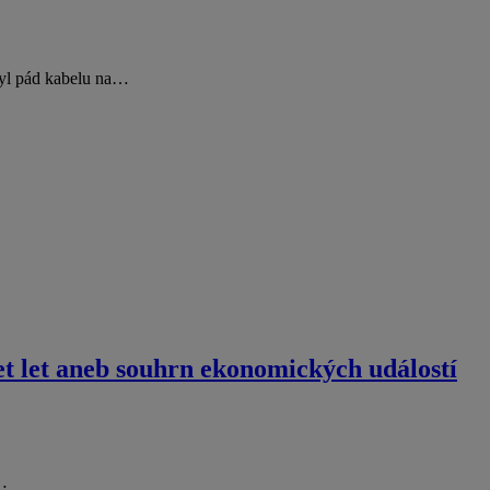
byl pád kabelu na…
set let aneb souhrn ekonomických událostí
B…