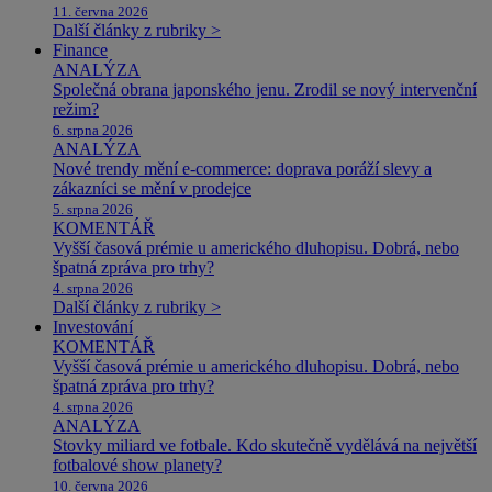
11. června 2026
Další články z rubriky >
Finance
ANALÝZA
Společná obrana japonského jenu. Zrodil se nový intervenční
režim?
6. srpna 2026
ANALÝZA
Nové trendy mění e-commerce: doprava poráží slevy a
zákazníci se mění v prodejce
5. srpna 2026
KOMENTÁŘ
Vyšší časová prémie u amerického dluhopisu. Dobrá, nebo
špatná zpráva pro trhy?
4. srpna 2026
Další články z rubriky >
Investování
KOMENTÁŘ
Vyšší časová prémie u amerického dluhopisu. Dobrá, nebo
špatná zpráva pro trhy?
4. srpna 2026
ANALÝZA
Stovky miliard ve fotbale. Kdo skutečně vydělává na největší
fotbalové show planety?
10. června 2026