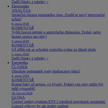
Další články z rubriky >
Ekonomika
ANALÝZA
Společná obrana japonského jenu. Zrodil se nový intervenční
režim?
6. srpna 2026
KOMENTÁŘ
Vyšší časová prémie u amerického dluhopisu. Dobrá, nebo
špatná zpráva pro trhy?
4. srpna 2026
KOMENTÁŘ
Už příští rok se schodek rozpočtu ocitne na šikmé ploše
3. srpna 2026
Další články z rubriky >
Energetika
ČLÁNEK
Ohrožuje nedostatek vody budoucnost jádra?
4. srpna 2026
KOMENTÁŘ
Ropné šoky už nejsou, co bývaly. Pokles cen ropy může být
ještě výraznější
16. června 2026
GLOSA
Čerstvé změny systému ETS 2 zdražení povolenek nezabrání.
Cenové výkyvy by ale mohly zmírnit