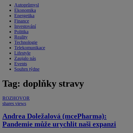
Autoprůmysl
Ekonomika
Energetika
Finance
Investování
Politika
Reality
Technologie
Telekomunikace
Lifestyle
Zaujalo nás
Events
Souhrn týdne
Tag: doplňky stravy
ROZHOVOR
shares
views
Andrea Doležalová (mcePharma):
Pandemie může urychlit naši expanzi