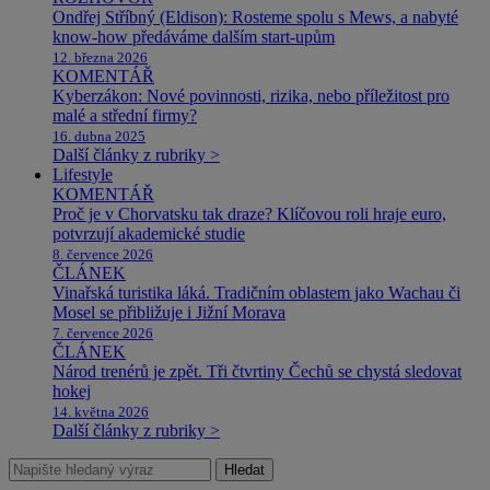
Ondřej Stříbný (Eldison): Rosteme spolu s Mews, a nabyté
know-how předáváme dalším start-upům
12. března 2026
KOMENTÁŘ
Kyberzákon: Nové povinnosti, rizika, nebo příležitost pro
malé a střední firmy?
16. dubna 2025
Další články z rubriky >
Lifestyle
KOMENTÁŘ
Proč je v Chorvatsku tak draze? Klíčovou roli hraje euro,
potvrzují akademické studie
8. července 2026
ČLÁNEK
Vinařská turistika láká. Tradičním oblastem jako Wachau či
Mosel se přibližuje i Jižní Morava
7. července 2026
ČLÁNEK
Národ trenérů je zpět. Tři čtvrtiny Čechů se chystá sledovat
hokej
14. května 2026
Další články z rubriky >
Hledat