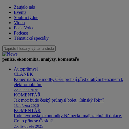
Zaujalo nás
Events
Souhrn týdne
Video
Peak Voice
Podcast
Tématické speciály
peníze, ekonomika, analýzy, komentáře
Autoprůmysl
ČLÁNEK
Konec naftové modly. Češi prchají před drahým benzinem k
elektromobilům
22. dubna 2026
KOMENTÁŘ
Jak moc bude český průmysl bolet „íránský šok“?
13. března 2026
KOMENTÁŘ
Lídra evropské ekonomiky Německo mají zachránit dotace.
Co to přinese Česku?
25. listopadu 2025