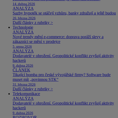
14. dubna 2026
ANALÝZA
Sazby hypoték se otáčejí vzhůru, banky zdražují a ještě budou
26. března 2026
Další články z rubriky >
Technologie
ANALÝZA
Nové trendy mění e-commerce: doprava poráží slevy a
zákazníci se mění v prodejce
5. srpna 2026
ANALÝZA
Dodavatelé v ohrožení. Geopolitické konflikt zvyšují aktivity
hackerů
9. dubna 2026
ČLÁNEK
Tikající bomba pro české vývojářské firmy? Software bude
muset mít „povinnou STK“
31. března 2026
Další články z rubriky >
Telekomunikace
ANALÝZA
Dodavatelé v ohrožení. Geopolitické konflikt zvyšují aktivity
hackerů
9. dubna 2026
ROZHOVOR