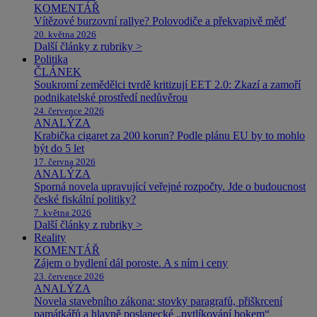
KOMENTÁŘ
Vítězové burzovní rallye? Polovodiče a překvapivě měď
20. května 2026
Další články z rubriky >
Politika
ČLÁNEK
Soukromí zemědělci tvrdě kritizují EET 2.0: Zkazí a zamoří
podnikatelské prostředí nedůvěrou
24. července 2026
ANALÝZA
Krabička cigaret za 200 korun? Podle plánu EU by to mohlo
být do 5 let
17. června 2026
ANALÝZA
Sporná novela upravující veřejné rozpočty. Jde o budoucnost
české fiskální politiky?
7. května 2026
Další články z rubriky >
Reality
KOMENTÁŘ
Zájem o bydlení dál poroste. A s ním i ceny
23. července 2026
ANALÝZA
Novela stavebního zákona: stovky paragrafů, přiškrcení
památkářů a hlavně poslanecké „pytlíkování bokem“