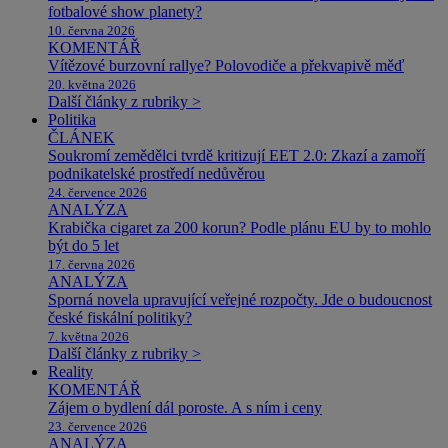
fotbalové show planety?
10. června 2026
KOMENTÁŘ
Vítězové burzovní rallye? Polovodiče a překvapivě měď
20. května 2026
Další články z rubriky >
Politika
ČLÁNEK
Soukromí zemědělci tvrdě kritizují EET 2.0: Zkazí a zamoří
podnikatelské prostředí nedůvěrou
24. července 2026
ANALÝZA
Krabička cigaret za 200 korun? Podle plánu EU by to mohlo
být do 5 let
17. června 2026
ANALÝZA
Sporná novela upravující veřejné rozpočty. Jde o budoucnost
české fiskální politiky?
7. května 2026
Další články z rubriky >
Reality
KOMENTÁŘ
Zájem o bydlení dál poroste. A s ním i ceny
23. července 2026
ANALÝZA