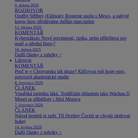
9. dubna 2026
ROZHOVOR
Ondřej Stříbný (Eldison): Rosteme spolu s Mews, a nabyté
know-how předáváme dalším start-upům
12. března 2026
KOMENTÁŘ
Kyberzákon: Nové povinnosti, rizika, nebo příležitost pro
malé a střední firmy?
16. dubna 2025
Další články z rubriky >
Lifestyle
KOMENTÁŘ
Proč je v Chorvatsku tak draze? Klíčovou roli hraje euro,
potvrzují akademické studie
8. července 2026
ČLÁNEK
Vinařská turistika láká. Tradičním oblastem jako Wachau či
Mosel se přibližuje i Jižní Morava
7. července 2026
ČLÁNEK
Národ trenérů je zpět. Tři čtvrtiny Čechů se chystá sledovat
hokej
14. května 2026
Další články z rubriky >