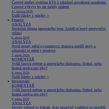
Čerstvé změny systému ETS 2 zdražení povolenek nezabrání.
Cenové výkyvy by ale mohly zmírnit
11. června 2026
Další články z rubriky >
Finance
ANALÝZA
Společná obrana japonského jenu. Zrodil se nový intervenční
režim?
6. srpna 2026
ANALÝZA
Nové trendy mění e-commerce: doprava poráží slevy a
zákazníci se mění v prodejce
5. srpna 2026
KOMENTÁŘ
Vyšší časová prémie u amerického dluhopisu. Dobrá, nebo
špatná zpráva pro trhy?
4. srpna 2026
Další články z rubriky >
Investování
KOMENTÁŘ
Vyšší časová prémie u amerického dluhopisu. Dobrá, nebo
špatná zpráva pro trhy?
4. srpna 2026
ANALÝZA
Stovky miliard ve fotbale. Kdo skutečně vydělává na největší