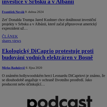
investice v Srbsku a v Albánii
František Novák
9. dubna 2024
Zeť Donalda Trumpa Jared Kushner chce dotáhnout investiční
projekty v Srbsku a v Albánii, které začal připravovat americký
exprezident už…
ČLÁNEK
shares
views
Ekologický DiCaprio protestuje proti
budování vodních elektráren v Bosně
Mirko Raduševič
6. října 2020
O známém hollywoodském herci Leonardu DiCapriovi je známo, že
se dlouhodobě angažuje v ochraně životního prostředí. Jako
producent nebo účinkující…