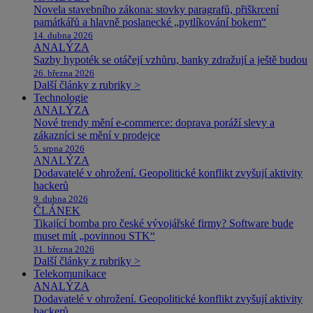
Novela stavebního zákona: stovky paragrafů, přiškrcení
památkářů a hlavně poslanecké „pytlíkování bokem“
14. dubna 2026
ANALÝZA
Sazby hypoték se otáčejí vzhůru, banky zdražují a ještě budou
26. března 2026
Další články z rubriky >
Technologie
ANALÝZA
Nové trendy mění e-commerce: doprava poráží slevy a
zákazníci se mění v prodejce
5. srpna 2026
ANALÝZA
Dodavatelé v ohrožení. Geopolitické konflikt zvyšují aktivity
hackerů
9. dubna 2026
ČLÁNEK
Tikající bomba pro české vývojářské firmy? Software bude
muset mít „povinnou STK“
31. března 2026
Další články z rubriky >
Telekomunikace
ANALÝZA
Dodavatelé v ohrožení. Geopolitické konflikt zvyšují aktivity
hackerů