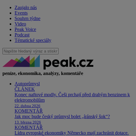
Zaujalo nás
Events
Souhrn týdne
Video
Peak Voice
Podcast
Tématické speciály
peníze, ekonomika, analýzy, komentáře
Autoprůmysl
ČLÁNEK
Konec naftové modly. Češi prchají před drahým benzinem k
elektromobilům
22. dubna 2026
KOMENTÁŘ
Jak moc bude český průmysl bolet „íránský šok“?
13. března 2026
KOMENTÁŘ
Lídra evropské ekonomiky Německo mají zachránit dotace.