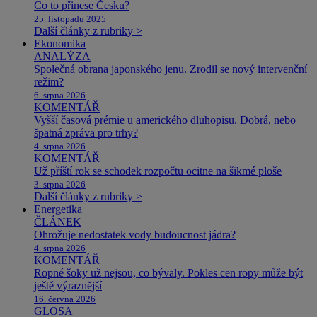
Co to přinese Česku?
25. listopadu 2025
Další články z rubriky >
Ekonomika
ANALÝZA
Společná obrana japonského jenu. Zrodil se nový intervenční
režim?
6. srpna 2026
KOMENTÁŘ
Vyšší časová prémie u amerického dluhopisu. Dobrá, nebo
špatná zpráva pro trhy?
4. srpna 2026
KOMENTÁŘ
Už příští rok se schodek rozpočtu ocitne na šikmé ploše
3. srpna 2026
Další články z rubriky >
Energetika
ČLÁNEK
Ohrožuje nedostatek vody budoucnost jádra?
4. srpna 2026
KOMENTÁŘ
Ropné šoky už nejsou, co bývaly. Pokles cen ropy může být
ještě výraznější
16. června 2026
GLOSA