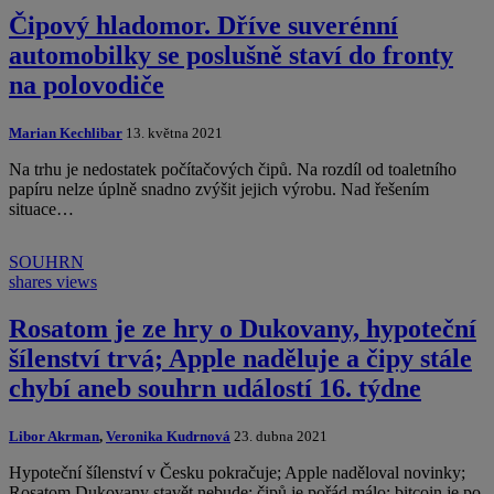
Čipový hladomor. Dříve suverénní
automobilky se poslušně staví do fronty
na polovodiče
Marian Kechlibar
13. května 2021
Na trhu je nedostatek počítačových čipů. Na rozdíl od toaletního
papíru nelze úplně snadno zvýšit jejich výrobu. Nad řešením
situace…
SOUHRN
shares
views
Rosatom je ze hry o Dukovany, hypoteční
šílenství trvá; Apple naděluje a čipy stále
chybí aneb souhrn událostí 16. týdne
Libor Akrman
,
Veronika Kudrnová
23. dubna 2021
Hypoteční šílenství v Česku pokračuje; Apple naděloval novinky;
Rosatom Dukovany stavět nebude; čipů je pořád málo; bitcoin je po