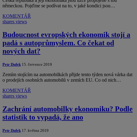
Česká republika a její ekonomika jsou úzce propojené s tou
německou. Pojďme se podívat na to, v jaké kondici jsou…
KOMENTÁŘ
shares
views
Budoucnost evropských ekonomik stojí a
padá s autoprůmyslem. Co čekat od
nových dat?
Petr Dufek
15. července 2019
Zemím stojícím na automobilkách přijde tento týden nová várka dat
o prodejích osobních automobilů v zemích EU. Co od nich…
KOMENTÁŘ
shares
views
Zachrání automobilky ekonomiku? Podle
statistik to vypadá, že ano
Petr Dufek
17. května 2019