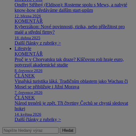
Ondřej Stříbný (Eldison): Rosteme spolu s Mews, a nabyté
know-how předáváme dalším start-upům
12. března 2026
KOMENTÁŘ
Kyberzákon: Nové povinnosti, rizika, nebo příležitost pro
malé a střední firmy?
16. dubna 2025
Další články z rubriky >
Lifestyle
KOMENTÁŘ
Proč je v Chorvatsku tak draze? Klíčovou roli hraje euro,
potvrzují akademické studie
8. července 2026
ČLÁNEK
Vinařská turistika láká. Tradičním oblastem jako Wachau či
Mosel se přibližuje i Jižní Morava
7. července 2026
ČLÁNEK
Národ trenérů je zpět. Tři čtvrtiny Čechů se chystá sledovat
hokej
14. května 2026
Další články z rubriky >
Hledat