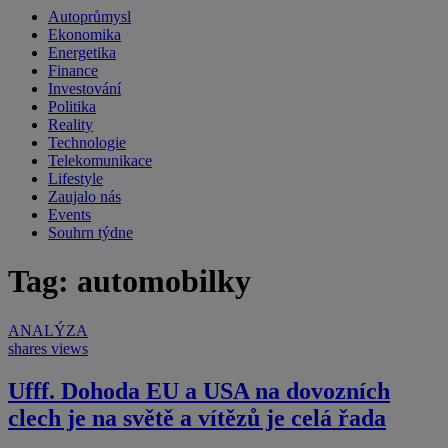
Autoprůmysl
Ekonomika
Energetika
Finance
Investování
Politika
Reality
Technologie
Telekomunikace
Lifestyle
Zaujalo nás
Events
Souhrn týdne
Tag: automobilky
ANALÝZA
shares
views
Ufff. Dohoda EU a USA na dovozních
clech je na světě a vítězů je celá řada