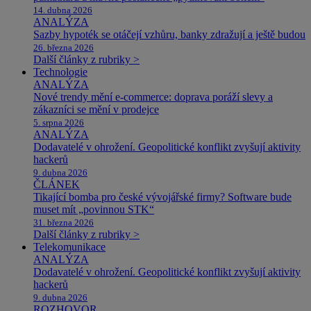
14. dubna 2026
ANALÝZA
Sazby hypoték se otáčejí vzhůru, banky zdražují a ještě budou
26. března 2026
Další články z rubriky >
Technologie
ANALÝZA
Nové trendy mění e-commerce: doprava poráží slevy a
zákazníci se mění v prodejce
5. srpna 2026
ANALÝZA
Dodavatelé v ohrožení. Geopolitické konflikt zvyšují aktivity
hackerů
9. dubna 2026
ČLÁNEK
Tikající bomba pro české vývojářské firmy? Software bude
muset mít „povinnou STK“
31. března 2026
Další články z rubriky >
Telekomunikace
ANALÝZA
Dodavatelé v ohrožení. Geopolitické konflikt zvyšují aktivity
hackerů
9. dubna 2026
ROZHOVOR