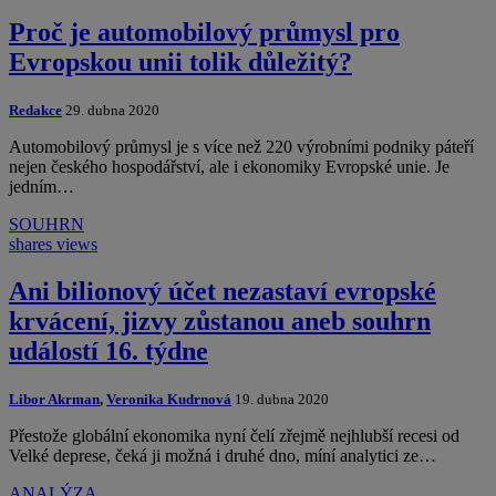
Proč je automobilový průmysl pro
Evropskou unii tolik důležitý?
Redakce
29. dubna 2020
Automobilový průmysl je s více než 220 výrobními podniky páteří
nejen českého hospodářství, ale i ekonomiky Evropské unie. Je
jedním…
SOUHRN
shares
views
Ani bilionový účet nezastaví evropské
krvácení, jizvy zůstanou aneb souhrn
událostí 16. týdne
Libor Akrman
,
Veronika Kudrnová
19. dubna 2020
Přestože globální ekonomika nyní čelí zřejmě nejhlubší recesi od
Velké deprese, čeká ji možná i druhé dno, míní analytici ze…
ANALÝZA