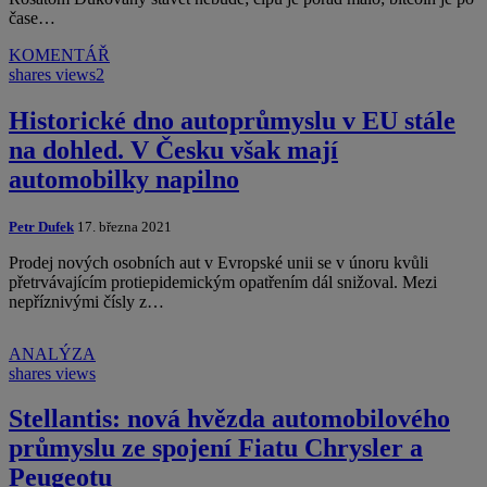
čase…
KOMENTÁŘ
shares
views
2
Historické dno autoprůmyslu v EU stále
na dohled. V Česku však mají
automobilky napilno
Petr Dufek
17. března 2021
Prodej nových osobních aut v Evropské unii se v únoru kvůli
přetrvávajícím protiepidemickým opatřením dál snižoval. Mezi
nepříznivými čísly z…
ANALÝZA
shares
views
Stellantis: nová hvězda automobilového
průmyslu ze spojení Fiatu Chrysler a
Peugeotu