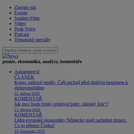
Zaujalo nás
Events
Souhrn týdne
Video
Peak Voice
Podcast
Tématické speciály
peníze, ekonomika, analýzy, komentáře
Autoprůmysl
ČLÁNEK
Konec naftové modly. Češi prchají před drahým benzinem k
elektromobilům
22. dubna 2026
KOMENTÁŘ
Jak moc bude český průmysl bolet „íránský šok“?
13. března 2026
KOMENTÁŘ
Lídra evropské ekonomiky Německo mají zachránit dotace.
Co to přinese Česku?
25. listopadu 2025