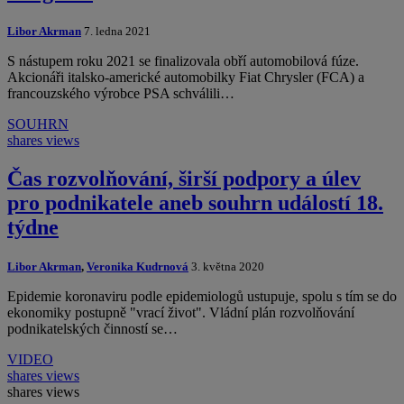
Libor Akrman
7. ledna 2021
S nástupem roku 2021 se finalizovala obří automobilová fúze.
Akcionáři italsko-americké automobilky Fiat Chrysler (FCA) a
francouzského výrobce PSA schválili…
SOUHRN
shares
views
Čas rozvolňování, širší podpory a úlev
pro podnikatele aneb souhrn událostí 18.
týdne
Libor Akrman
,
Veronika Kudrnová
3. května 2020
Epidemie koronaviru podle epidemiologů ustupuje, spolu s tím se do
ekonomiky postupně "vrací život". Vládní plán rozvolňování
podnikatelských činností se…
VIDEO
shares
views
shares
views