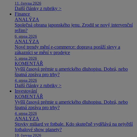
11. června 2026
Další články z rubriky >
Finance
ANALÝZA
Společná obrana japonského jenu. Zrodil se nový intervenční
režim?
6. srpna 2026
ANALÝZA
Nové trendy mění e-commerce: doprava poráží slevy a
zákazníci se mění v prodejce
5. srpna 2026
KOMENTÁŘ
Vyšší časová prémie u amerického dluhopisu. Dobrá, nebo
špatná zpráva pro trhy?
4. srpna 2026
Další články z rubriky >
Investování
KOMENTÁŘ
Vyšší časová prémie u amerického dluhopisu. Dobrá, nebo
špatná zpráva pro trhy?
4. srpna 2026
ANALÝZA
Stovky miliard ve fotbale. Kdo skutečně vydělává na největší
fotbalové show planety?
10. června 2026