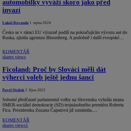
automobilky vyváží skoro jako před
invazí
Lukáš Kovanda
1. srpna 2024
Česko se v rámci EU výrazně podílí na pokračujícím vývozu aut do
Ruska, zjistila agentura Bloomberg. A podobně i další evropské…
KOMENTÁŘ
shares
views
Ficoland: Proč by Slováci měli dát
výherci voleb ještě jednu šanci
Pavel Orálek
2. října 2023
Sobotní předčasné parlamentní volby na Slovensku vyhrála strana
SMER-sociální demokracie (SD) trojnásobného premiéra Roberta
Fica. Prezidentka Zuzana Čaputová již oznámila,…
KOMENTÁŘ
shares
views
1