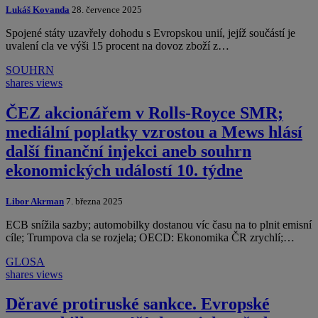
Lukáš Kovanda
28. července 2025
Spojené státy uzavřely dohodu s Evropskou unií, jejíž součástí je
uvalení cla ve výši 15 procent na dovoz zboží z…
SOUHRN
shares
views
ČEZ akcionářem v Rolls-Royce SMR;
mediální poplatky vzrostou a Mews hlásí
další finanční injekci aneb souhrn
ekonomických událostí 10. týdne
Libor Akrman
7. března 2025
ECB snížila sazby; automobilky dostanou víc času na to plnit emisní
cíle; Trumpova cla se rozjela; OECD: Ekonomika ČR zrychlí;…
GLOSA
shares
views
Děravé protiruské sankce. Evropské