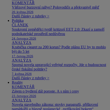
KOMENTÁŘ
Vítězové burzovní rallye? Polovodiče a překvapivě měď
20. května 2026
Další články z rubriky >
Politika
ČLÁNEK
Soukromí zemědělci tvrdě kritizují EET 2.0: Zkazí a zamoří
podnikatelské prostředí nedůvěrou
24. července 2026
ANALÝZA
Krabička cigaret za 200 korun? Podle plánu EU by to mohlo
být do 5 let
17. června 2026
ANALÝZA
Sporná novela upravující veřejné rozpočty. Jde o budoucnost
české fiskální politiky?
7. května 2026
Další články z rubriky >
Reality
KOMENTÁŘ
Zájem o bydlení dál poroste. A s ním i ceny
23. července 2026
ANALÝZA
Novela stavebního zákona: stovky paragrafů, přiškrcení
památkářů a hlavně poslanecké „pytlíkování bokem“