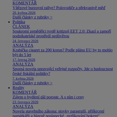
KOMENTÁŘ
Vítězové burzovní rallye? Polovodiče a překvapivě měď
20. května 2026
Další články z rubriky >
Politika
ČLÁNEK
Soukromí zemědělci tvrdě kritizují EET 2.0: Zkazí a zamoří
podnikatelské prostředí nedůvěrou
24. července 2026
ANALÝZA
Krabička cigaret za 200 korun? Podle plánu EU by to mohlo
být do 5 let
17. června 2026
ANALÝZA
Sporná novela upravující veřejné rozpočty. Jde o budoucnost
české fiskální politiky?
7. května 2026
Další články z rubriky >
Reality
KOMENTÁŘ
Zájem o bydlení dál poroste. A s ním i ceny
23. července 2026
ANALÝZA
Novela stavebního zákona: stovky paragrafů, přiškrcení
památkářů a hlavně poslanecké „pytlíkování bokem“