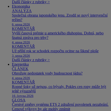
Další články z rubriky >
Ekonomika
ANALÝZA
Společná obrana japonského jenu. Zrodil se nový intervenční
režim?
6. srpna 2026
KOMENTÁŘ
Vyšší časová prémie u amerického dluhopisu. Dobrá, nebo
špatná zpráva pro trhy?
4. srpna 2026
KOMENTÁŘ
Už příští rok se schodek rozpočtu ocitne na šikmé ploše
3. srpna 2026
Další články z rubriky >
Energetika
ČLÁNEK
Ohrožuje nedostatek vody budoucnost jádra?
4. srpna 2026
KOMENTÁŘ
Ropné šoky už nejsou, co bývaly. Pokles cen ropy může být
ještě výraznější
16. června 2026
GLOSA
Čerstvé změny systému ETS 2 zdražení povolenek nezabrání.
Cenové výkyvy by ale mohly zmírnit