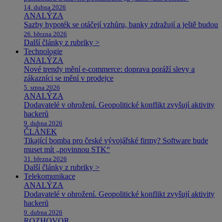
14. dubna 2026
ANALÝZA
Sazby hypoték se otáčejí vzhůru, banky zdražují a ještě budou
26. března 2026
Další články z rubriky >
Technologie
ANALÝZA
Nové trendy mění e-commerce: doprava poráží slevy a
zákazníci se mění v prodejce
5. srpna 2026
ANALÝZA
Dodavatelé v ohrožení. Geopolitické konflikt zvyšují aktivity
hackerů
9. dubna 2026
ČLÁNEK
Tikající bomba pro české vývojářské firmy? Software bude
muset mít „povinnou STK“
31. března 2026
Další články z rubriky >
Telekomunikace
ANALÝZA
Dodavatelé v ohrožení. Geopolitické konflikt zvyšují aktivity
hackerů
9. dubna 2026
ROZHOVOR