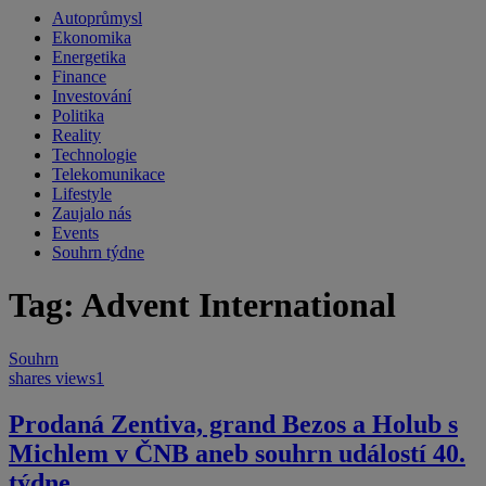
Autoprůmysl
Ekonomika
Energetika
Finance
Investování
Politika
Reality
Technologie
Telekomunikace
Lifestyle
Zaujalo nás
Events
Souhrn týdne
Tag: Advent International
Souhrn
shares
views
1
Prodaná Zentiva, grand Bezos a Holub s
Michlem v ČNB aneb souhrn událostí 40.
týdne