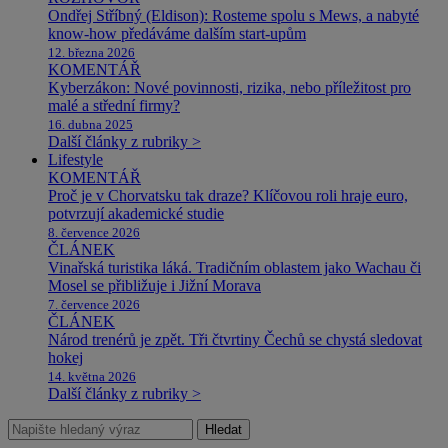
Ondřej Stříbný (Eldison): Rosteme spolu s Mews, a nabyté
know-how předáváme dalším start-upům
12. března 2026
KOMENTÁŘ
Kyberzákon: Nové povinnosti, rizika, nebo příležitost pro
malé a střední firmy?
16. dubna 2025
Další články z rubriky >
Lifestyle
KOMENTÁŘ
Proč je v Chorvatsku tak draze? Klíčovou roli hraje euro,
potvrzují akademické studie
8. července 2026
ČLÁNEK
Vinařská turistika láká. Tradičním oblastem jako Wachau či
Mosel se přibližuje i Jižní Morava
7. července 2026
ČLÁNEK
Národ trenérů je zpět. Tři čtvrtiny Čechů se chystá sledovat
hokej
14. května 2026
Další články z rubriky >
Hledat