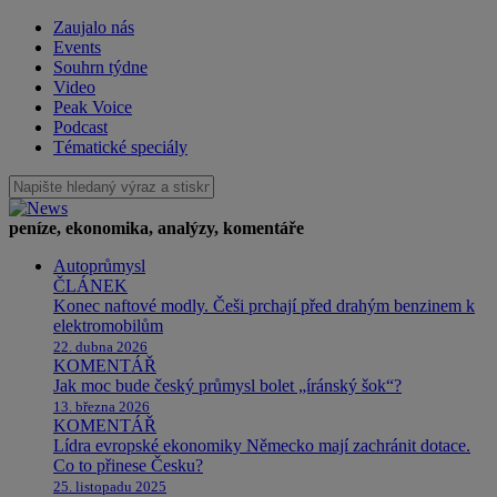
Zaujalo nás
Events
Souhrn týdne
Video
Peak Voice
Podcast
Tématické speciály
peníze, ekonomika, analýzy, komentáře
Autoprůmysl
ČLÁNEK
Konec naftové modly. Češi prchají před drahým benzinem k
elektromobilům
22. dubna 2026
KOMENTÁŘ
Jak moc bude český průmysl bolet „íránský šok“?
13. března 2026
KOMENTÁŘ
Lídra evropské ekonomiky Německo mají zachránit dotace.
Co to přinese Česku?
25. listopadu 2025