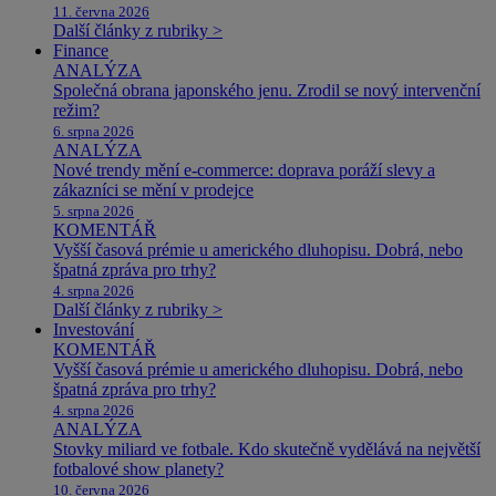
11. června 2026
Další články z rubriky >
Finance
ANALÝZA
Společná obrana japonského jenu. Zrodil se nový intervenční
režim?
6. srpna 2026
ANALÝZA
Nové trendy mění e-commerce: doprava poráží slevy a
zákazníci se mění v prodejce
5. srpna 2026
KOMENTÁŘ
Vyšší časová prémie u amerického dluhopisu. Dobrá, nebo
špatná zpráva pro trhy?
4. srpna 2026
Další články z rubriky >
Investování
KOMENTÁŘ
Vyšší časová prémie u amerického dluhopisu. Dobrá, nebo
špatná zpráva pro trhy?
4. srpna 2026
ANALÝZA
Stovky miliard ve fotbale. Kdo skutečně vydělává na největší
fotbalové show planety?
10. června 2026