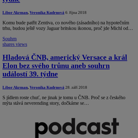
Libor Akrman
,
Veronika Kudrnová
6. října 2018
Komu bude patřit Zentiva, co nového (zásadního) na hypotečním
trhu, budou ještě vozy Jaguar britskou ikonou, proč jde Michl od…
Souhrn
shares
views
Hladová ČNB, americký Versace a král
Elon bez svého trůnu aneb souhrn
událostí 39. týdne
Libor Akrman
,
Veronika Kudrnová
28. září 2018
S jídlem roste chuť, ne jinak je tomu u ČNB. Proč se z českého
mýta stává neverending story, dočkáme se…