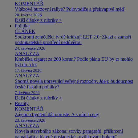
KOMENTÁŘ
Vítězové burzovní rallye? Polovodiče a překvapivě měď
20. května 2026
Další články z rubriky >
Politika
ČLÁNEK
Soukromí zemědělci tvrdě kritizují EET 2.0: Zkazí a zamoří
podnikatelské prostředí nedůvěrou
24. července 2026
ANALÝZA
Krabička cigaret za 200 korun? Podle plánu EU by to mohlo
být do 5 let
17. června 2026
ANALÝZA
Sporná novela upravující veřejné rozpočty. Jde o budoucnost
české fiskální politiky?
7. května 2026
Další články z rubriky >
Reality
KOMENTÁŘ
Zájem o bydlení dál poroste. A s ním i ceny
23. července 2026
ANALÝZA
Novela stavebního zákona: stovky paragrafů, přiškrcení
památkářů a hlavně poslanecké „pytlíkování bokem“