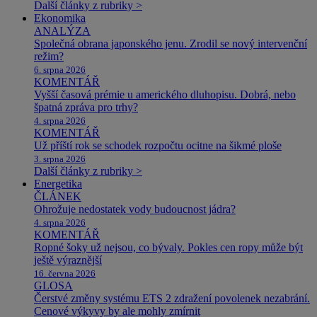
Další články z rubriky >
Ekonomika
ANALÝZA
Společná obrana japonského jenu. Zrodil se nový intervenční
režim?
6. srpna 2026
KOMENTÁŘ
Vyšší časová prémie u amerického dluhopisu. Dobrá, nebo
špatná zpráva pro trhy?
4. srpna 2026
KOMENTÁŘ
Už příští rok se schodek rozpočtu ocitne na šikmé ploše
3. srpna 2026
Další články z rubriky >
Energetika
ČLÁNEK
Ohrožuje nedostatek vody budoucnost jádra?
4. srpna 2026
KOMENTÁŘ
Ropné šoky už nejsou, co bývaly. Pokles cen ropy může být
ještě výraznější
16. června 2026
GLOSA
Čerstvé změny systému ETS 2 zdražení povolenek nezabrání.
Cenové výkyvy by ale mohly zmírnit