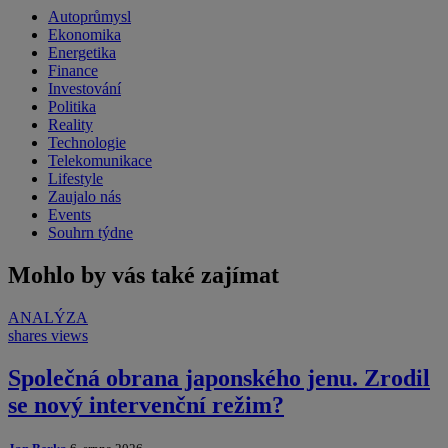
Autoprůmysl
Ekonomika
Energetika
Finance
Investování
Politika
Reality
Technologie
Telekomunikace
Lifestyle
Zaujalo nás
Events
Souhrn týdne
Mohlo by vás také zajímat
ANALÝZA
shares
views
Společná obrana japonského jenu. Zrodil
se nový intervenční režim?