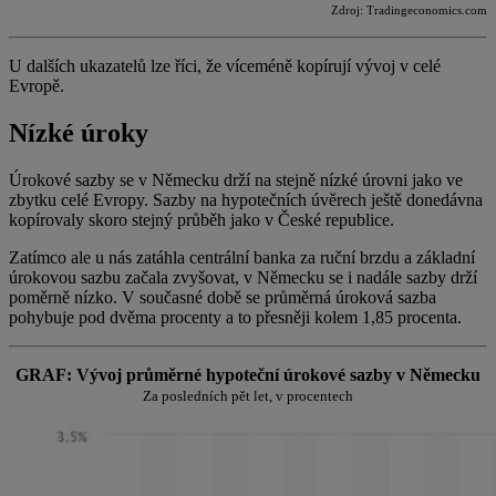
Zdroj: Tradingeconomics.com
U dalších ukazatelů lze říci, že víceméně kopírují vývoj v celé
Evropě.
Nízké úroky
Úrokové sazby se v Německu drží na stejně nízké úrovni jako ve
zbytku celé Evropy. Sazby na hypotečních úvěrech ještě donedávna
kopírovaly skoro stejný průběh jako v České republice.
Zatímco ale u nás zatáhla centrální banka za ruční brzdu a základní
úrokovou sazbu začala zvyšovat, v Německu se i nadále sazby drží
poměrně nízko. V současné době se průměrná úroková sazba
pohybuje pod dvěma procenty a to přesněji kolem 1,85 procenta.
GRAF: Vývoj průměrné hypoteční
úrokové
sazby v Německu
Za posledních pět let, v procentech