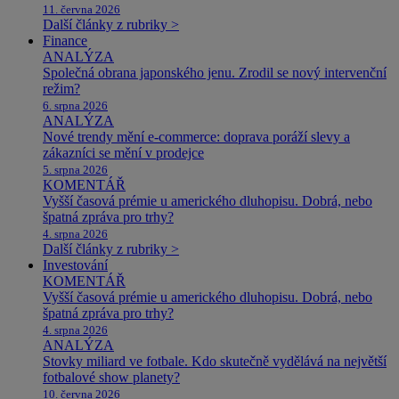
11. června 2026
Další články z rubriky >
Finance
ANALÝZA
Společná obrana japonského jenu. Zrodil se nový intervenční
režim?
6. srpna 2026
ANALÝZA
Nové trendy mění e-commerce: doprava poráží slevy a
zákazníci se mění v prodejce
5. srpna 2026
KOMENTÁŘ
Vyšší časová prémie u amerického dluhopisu. Dobrá, nebo
špatná zpráva pro trhy?
4. srpna 2026
Další články z rubriky >
Investování
KOMENTÁŘ
Vyšší časová prémie u amerického dluhopisu. Dobrá, nebo
špatná zpráva pro trhy?
4. srpna 2026
ANALÝZA
Stovky miliard ve fotbale. Kdo skutečně vydělává na největší
fotbalové show planety?
10. června 2026