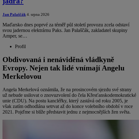
jádra?
Jan Palaščák
4. srpna 2026
Maďarsko dnes poprvé za téměř půl století provozu zcela odstaví
svou jadernou elektrárnu Paks. Jan Palaščák, zakladatel skupiny
Amper, se…
Profil
Obdivovaná i nenáviděná vládkyně
Evropy. Nejen tak lidé vnímají Angelu
Merkelovou
Angela Merkelová oznámila, že na prosincovém sjezdu své strany
už nebude usilovat o znovuzvolení do čela Křesťanskodemokratické
unie (CDU). Na postu kancléřky, který zastává od roku 2005, je
však zatím odhodlána setrvat až do konce volebního období v roce
2021. Pojďme si blíže představit jednu z nejmocnějších žen světa.