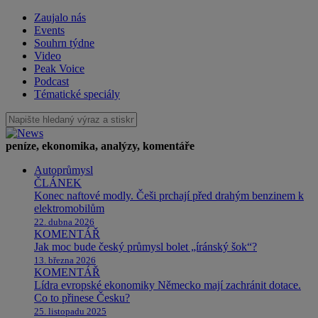
Zaujalo nás
Events
Souhrn týdne
Video
Peak Voice
Podcast
Tématické speciály
peníze, ekonomika, analýzy, komentáře
Autoprůmysl
ČLÁNEK
Konec naftové modly. Češi prchají před drahým benzinem k
elektromobilům
22. dubna 2026
KOMENTÁŘ
Jak moc bude český průmysl bolet „íránský šok“?
13. března 2026
KOMENTÁŘ
Lídra evropské ekonomiky Německo mají zachránit dotace.
Co to přinese Česku?
25. listopadu 2025