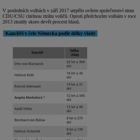
V posledních volbách v září 2017 utrpělo ovšem společenství stran
CDU/CSU citelnou ztrátu voličů. Oproti předchozím volbám v roce
2013 ztratily skoro devět procent hlasů.
Kancléři v čele Německa podle délky vlády