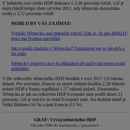
V loňském roce rostlo HDP dokonce o 2,46 procenta ročně, což je
nejrychlejší tempo růstu od roku 2011, kdy německá ekonomika
rostla o 3,72 procenta ročně.
MOHLO BY VÁS ZAJÍMAT:
Vyhrálo Německo nad migrační vlnou? Zdá se, že ano &#8211;
práci má čtvrtina uprchlíků
Jak vypadá chudoba v Německu? Nakupovat jen ve slevách a
jíst málo
Německý průmysl chce jít příkladem při snižování emisí oxidu
uhličitého
Výše celkového německého HDP dosáhla v roce 2017 3,9 bilionu
dolarů. Pro srovnání, Francie za stejné období dosáhla 2,58 bilionů
dolarů HDP a Rusko například 1,57 bilionů dolarů. Ekonomika
Německa se tak na celkovém HDP Evropské unie podílí skoro 21
procenty, což je nejvíce ze zemí Evropské unie. Na druhém místě je
Velká Británie (16 %) a pak Francie (15 %).
GRAF: Vývoj německého HDP
Od roku 2000 do současnosti, v procentech