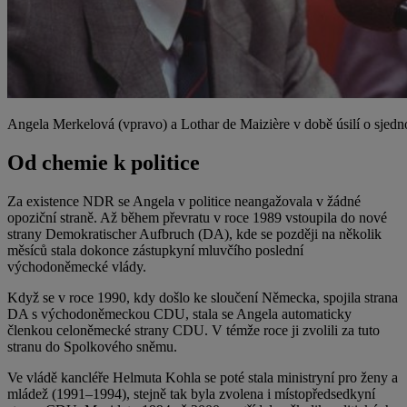
Angela Merkelová (vpravo) a Lothar de Maizière v době úsilí o sjed
Od chemie k politice
Za existence NDR se Angela v politice neangažovala v žádné
opoziční straně. Až během převratu v roce 1989 vstoupila do nové
strany Demokratischer Aufbruch (DA), kde se později na několik
měsíců stala dokonce zástupkyní mluvčího poslední
východoněmecké vlády.
Když se v roce 1990, kdy došlo ke sloučení Německa, spojila strana
DA s východoněmeckou CDU, stala se Angela automaticky
členkou celoněmecké strany CDU. V témže roce ji zvolili za tuto
stranu do Spolkového sněmu.
Ve vládě kancléře Helmuta Kohla se poté stala ministryní pro ženy a
mládež (1991–1994), stejně tak byla zvolena i místopředsedkyní