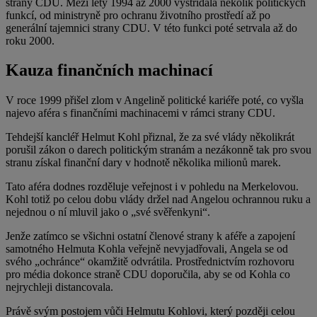
strany CDU. Mezi lety 1994 až 2000 vystřídala několik politických
funkcí, od ministryně pro ochranu životního prostředí až po
generální tajemnici strany CDU. V této funkci poté setrvala až do
roku 2000.
Kauza finančních machinací
V roce 1999 přišel zlom v Angelině politické kariéře poté, co vyšla
najevo aféra s finančními machinacemi v rámci strany CDU.
Tehdejší kancléř Helmut Kohl přiznal, že za své vlády několikrát
porušil zákon o darech politickým stranám a nezákonně tak pro svou
stranu získal finanční dary v hodnotě několika milionů marek.
Tato aféra dodnes rozděluje veřejnost i v pohledu na Merkelovou.
Kohl totiž po celou dobu vlády držel nad Angelou ochrannou ruku a
nejednou o ní mluvil jako o „své svěřenkyni“.
Jenže zatímco se všichni ostatní členové strany k aféře a zapojení
samotného Helmuta Kohla veřejně nevyjadřovali, Angela se od
svého „ochránce“ okamžitě odvrátila. Prostřednictvím rozhovoru
pro média dokonce straně CDU doporučila, aby se od Kohla co
nejrychleji distancovala.
Právě svým postojem vůči Helmutu Kohlovi, který později celou