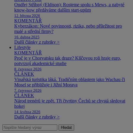
Ondřej Stříbný (Eldison): Rosteme spolu s Mews, a nabyté
know-how předáváme dalším start-upům
12. března 2026
KOMENTÁŘ
Kyberzákon: Nové povinnosti, rizika, nebo příležitost pro
malé a střední firmy?
16. dubna 2025
Další články z rubriky >
Lifestyle
KOMENTÁŘ
Proč je v Chorvatsku tak draze? Klíčovou roli hraje euro,
potvrzují akademické studie
8. července 2026
ČLÁNEK
Vinařská turistika láká. Tradičním oblastem jako Wachau či
Mosel se přibližuje i Jižní Morava
7. července 2026
ČLÁNEK
Národ trenérů je zpět. Tři čtvrtiny Čechů se chystá sledovat
hokej
14. května 2026
Další články z rubriky >
Hledat