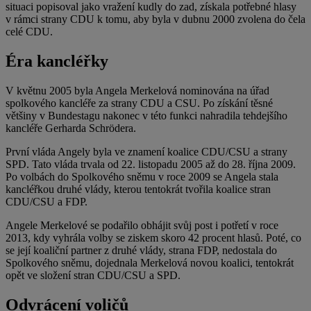
situaci popisoval jako vražení kudly do zad, získala potřebné hlasy
v rámci strany CDU k tomu, aby byla v dubnu 2000 zvolena do čela
celé CDU.
Éra kancléřky
V květnu 2005 byla Angela Merkelová nominována na úřad
spolkového kancléře za strany CDU a CSU. Po získání těsné
většiny v Bundestagu nakonec v této funkci nahradila tehdejšího
kancléře Gerharda Schrödera.
První vláda Angely byla ve znamení koalice CDU/CSU a strany
SPD. Tato vláda trvala od 22. listopadu 2005 až do 28. října 2009.
Po volbách do Spolkového sněmu v roce 2009 se Angela stala
kancléřkou druhé vlády, kterou tentokrát tvořila koalice stran
CDU/CSU a FDP.
Angele Merkelové se podařilo obhájit svůj post i potřetí v roce
2013, kdy vyhrála volby se ziskem skoro 42 procent hlasů. Poté, co
se její koaliční partner z druhé vlády, strana FDP, nedostala do
Spolkového sněmu, dojednala Merkelová novou koalici, tentokrát
opět ve složení stran CDU/CSU a SPD.
Odvrácení voličů