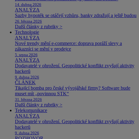
14. dubna 2026
ANALÝZA
Sazby hypoték se otáčejí vzhůru, banky zdražují a ještě budou
26. března 2026
Další články z rubriky >
Technologie
ANALÝZA
Nové trendy mění e-commerce: doprava poráží slevy a
zákazníci se mění v prodejce
5. srpna 2026
ANALÝZA
Dodavatelé v ohrožení. Geopolitické konflikt zvyšují aktivity
hackerů
9. dubna 2026
ČLÁNEK
Tikající bomba pro české vývojářské firmy? Software bude
muset mít „povinnou STK“
31. března 2026
Další články z rubriky >
Telekomunikace
ANALÝZA
Dodavatelé v ohrožení. Geopolitické konflikt zvyšují aktivity
hackerů
9. dubna 2026
ROZHOVOR