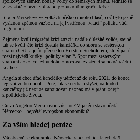
spolkových zemích konaly volby do zemských sněmů. Jednalo se
v podstatě o první volby od propuknutí migrační krize.
Strana Merkelové ve volbách přišla o mnoho hlasů, což bylo jasně
vyslanou zpětnou vazbou na její vstřícnou „vítací“ politiku vůči
migrantům.
Zejména kvůli migrační krizi ztrácí i nadále důležité voliče, stejně
tak se kvůli této krizi dostala kancléřka do sporu se sesterskou
stranou CSU a jejím předsedou Horstem Seehoferem, který patří
mezi největší kritiky „politiky vítání“. Spor mezi sesterskými
stranami dokonce jednu dobu ohrožoval existenci samotné vládní
koalice.
Angela si chce úřad kancléřky udržet až do roku 2021, do konce
legislativního období. Poté, jak se nechala slyšet, na funkci
kancléřky již nebude kandidovat, naopak má v plánu odejít
z politického života.
Co za Angelou Merkelovou zůstane? V jakém stavu předá
Německo – největší evropskou ekonomiku?
Za vším hledej peníze
Všeobecně se ekonomice Německa v posledních letech daří.