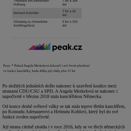
Pozn: * Pokud Angela Merkelová dokončí i své čtvrté působení
ve funkci kancléřky, bude délka její vlády přes 15 let.
Po složitých jednáních došlo nakonec k uzavření koalice mezi
stranami CDU/CSU a SPD. A Angela Merkelová se nakonec i
napočtvrté v březnu 2018 stala kancléřskou Německa.
Od konce druhé světové války se tak stala teprve třetím kancléřem,
po Konradu Adenauerovi a Helmutu Kohlovi, který byl do své
funkce zvolen napočtvrté.
Její strana citelně ztratila i v roce 2016, kdy se ve třech německých