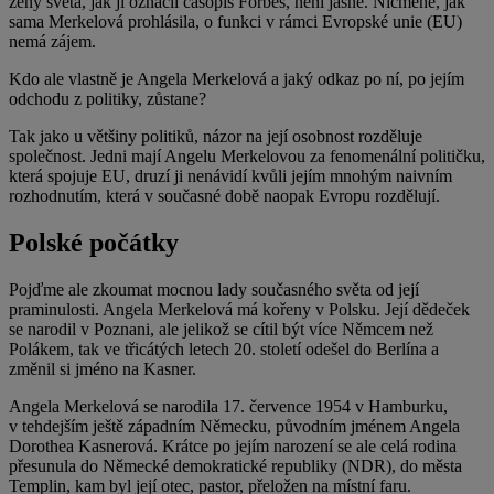
ženy světa, jak ji označil časopis Forbes, není jasné. Nicméně, jak
sama Merkelová prohlásila, o funkci v rámci Evropské unie (EU)
nemá zájem.
Kdo ale vlastně je Angela Merkelová a jaký odkaz po ní, po jejím
odchodu z politiky, zůstane?
Tak jako u většiny politiků, názor na její osobnost rozděluje
společnost. Jedni mají Angelu Merkelovou za fenomenální političku,
která spojuje EU, druzí ji nenávidí kvůli jejím mnohým naivním
rozhodnutím, která v současné době naopak Evropu rozdělují.
Polské počátky
Pojďme ale zkoumat mocnou lady současného světa od její
praminulosti. Angela Merkelová má kořeny v Polsku. Její dědeček
se narodil v Poznani, ale jelikož se cítil být více Němcem než
Polákem, tak ve třicátých letech 20. století odešel do Berlína a
změnil si jméno na Kasner.
Angela Merkelová se narodila 17. července 1954 v Hamburku,
v tehdejším ještě západním Německu, původním jménem Angela
Dorothea Kasnerová. Krátce po jejím narození se ale celá rodina
přesunula do Německé demokratické republiky (NDR), do města
Templin, kam byl její otec, pastor, přeložen na místní faru.