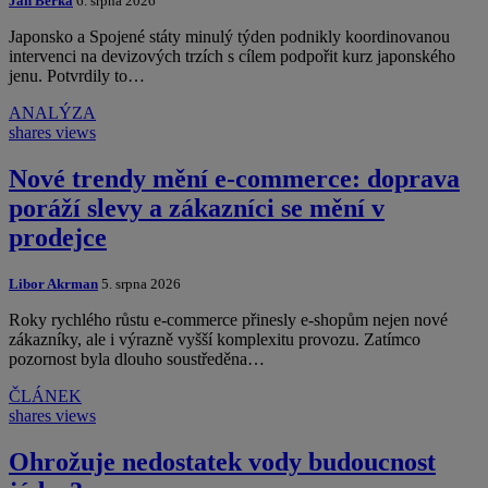
Jan Berka
6. srpna 2026
Japonsko a Spojené státy minulý týden podnikly koordinovanou
intervenci na devizových trzích s cílem podpořit kurz japonského
jenu. Potvrdily to…
ANALÝZA
shares
views
Nové trendy mění e-commerce: doprava
poráží slevy a zákazníci se mění v
prodejce
Libor Akrman
5. srpna 2026
Roky rychlého růstu e-commerce přinesly e-shopům nejen nové
zákazníky, ale i výrazně vyšší komplexitu provozu. Zatímco
pozornost byla dlouho soustředěna…
ČLÁNEK
shares
views
Ohrožuje nedostatek vody budoucnost