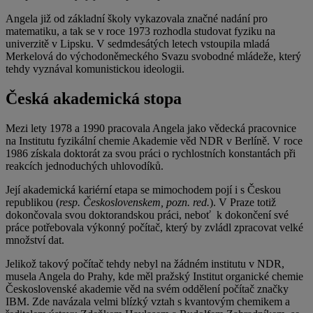
Angela již od základní školy vykazovala značné nadání pro
matematiku, a tak se v roce 1973 rozhodla studovat fyziku na
univerzitě v Lipsku. V sedmdesátých letech vstoupila mladá
Merkelová do východoněmeckého Svazu svobodné mládeže, který
tehdy vyznával komunistickou ideologii.
Česká akademická stopa
Mezi lety 1978 a 1990 pracovala Angela jako vědecká pracovnice
na Institutu fyzikální chemie Akademie věd NDR v Berlíně. V roce
1986 získala doktorát za svou práci o rychlostních konstantách při
reakcích jednoduchých uhlovodíků.
Její akademická kariérní etapa se mimochodem pojí i s Českou
republikou (
resp. Československem, pozn. red.
). V Praze totiž
dokončovala svou doktorandskou práci, neboť k dokončení své
práce potřebovala výkonný počítač, který by zvládl zpracovat velké
množství dat.
Jelikož takový počítač tehdy nebyl na žádném institutu v NDR,
musela Angela do Prahy, kde měl pražský Institut organické chemie
Československé akademie věd na svém oddělení počítač značky
IBM. Zde navázala velmi blízký vztah s kvantovým chemikem a