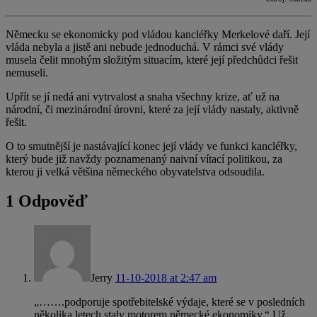
Německu se ekonomicky pod vládou kancléřky Merkelové daří. Její
vláda nebyla a jistě ani nebude jednoduchá. V rámci své vlády
musela čelit mnohým složitým situacím, které její předchůdci řešit
nemuseli.
Upřít se jí nedá ani vytrvalost a snaha všechny krize, ať už na
národní, či mezinárodní úrovni, které za její vlády nastaly, aktivně
řešit.
O to smutnější je nastávající konec její vlády ve funkci kancléřky,
který bude již navždy poznamenaný naivní vítací politikou, za
kterou ji velká většina německého obyvatelstva odsoudila.
1 Odpověď
Jerry
11-10-2018 at 2:47 am
„…….podporuje spotřebitelské výdaje, které se v posledních
několika letech staly motorem německé ekonomiky.“ Už