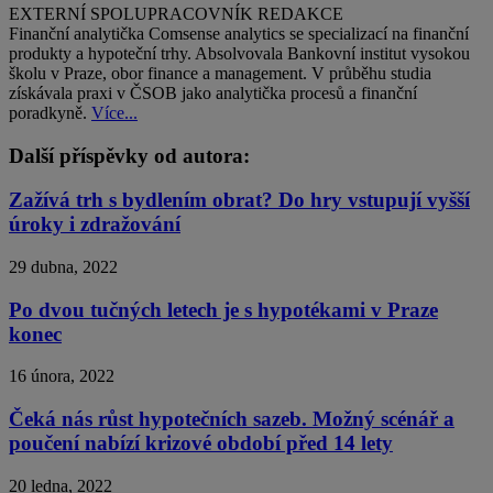
EXTERNÍ SPOLUPRACOVNÍK REDAKCE
Finanční analytička Comsense analytics se specializací na finanční
produkty a hypoteční trhy. Absolvovala Bankovní institut vysokou
školu v Praze, obor finance a management. V průběhu studia
získávala praxi v ČSOB jako analytička procesů a finanční
poradkyně.
Více...
Další příspěvky od autora:
Zažívá trh s bydlením obrat? Do hry vstupují vyšší
úroky i zdražování
29 dubna, 2022
Po dvou tučných letech je s hypotékami v Praze
konec
16 února, 2022
Čeká nás růst hypotečních sazeb. Možný scénář a
poučení nabízí krizové období před 14 lety
20 ledna, 2022