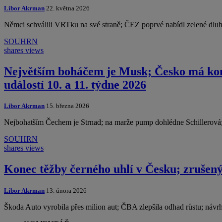
Libor Akrman
22. května 2026
Němci schválili VRTku na své straně; ČEZ poprvé nabídl zelené dlu
SOUHRN
shares
views
Největším boháčem je Musk; Česko má kon
událostí 10. a 11. týdne 2026
Libor Akrman
15. března 2026
Nejbohatším Čechem je Strnad; na marže pump dohlédne Schillerová;
SOUHRN
shares
views
Konec těžby černého uhlí v Česku; zrušený
Libor Akrman
13. února 2026
Škoda Auto vyrobila přes milion aut; ČBA zlepšila odhad růstu; náv