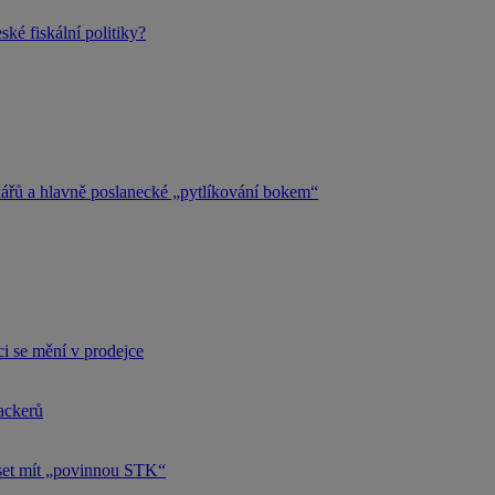
ké fiskální politiky?
kářů a hlavně poslanecké „pytlíkování bokem“
i se mění v prodejce
hackerů
uset mít „povinnou STK“