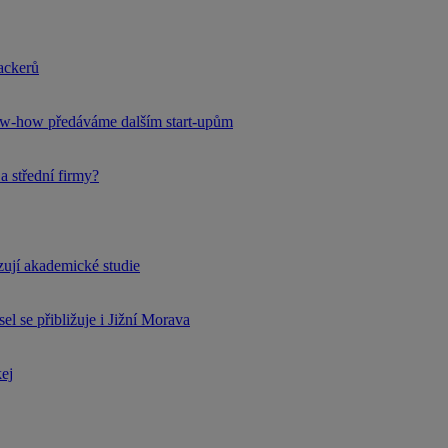
hackerů
now-how předáváme dalším start-upům
a střední firmy?
rzují akademické studie
l se přibližuje i Jižní Morava
kej