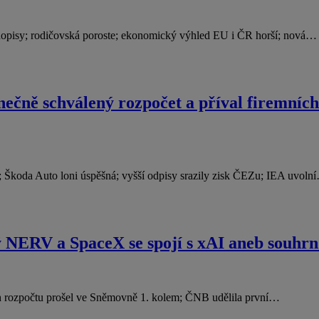
hopisy; rodičovská poroste; ekonomický výhled EU i ČR horší; nová…
ečně schválený rozpočet a příval firemníc
 Škoda Auto loni úspěšná; vyšší odpisy srazily zisk ČEZu; IEA uvoln
 NERV a SpaceX se spojí s xAI aneb souhrn 
rh rozpočtu prošel ve Sněmovně 1. kolem; ČNB udělila první…