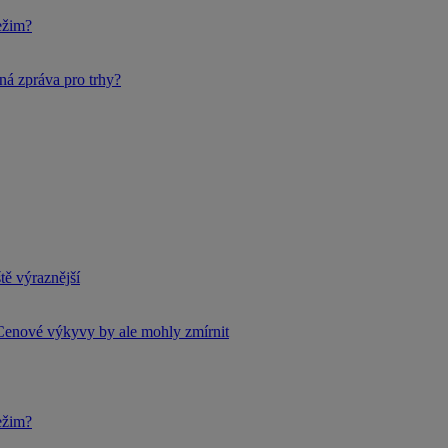
ežim?
ná zpráva pro trhy?
tě výraznější
Cenové výkyvy by ale mohly zmírnit
ežim?