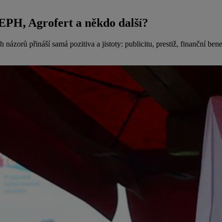
EPH, Agrofert a někdo další?
zorů přináší samá pozitiva a jistoty: publicitu, prestiž, finanční ben