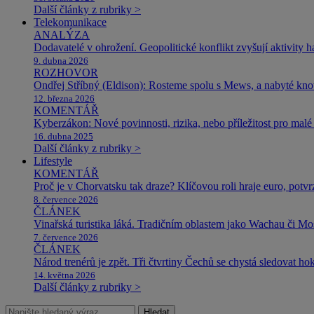
Další články z rubriky >
Telekomunikace
ANALÝZA
Dodavatelé v ohrožení. Geopolitické konflikt zvyšují aktivity 
9. dubna 2026
ROZHOVOR
Ondřej Stříbný (Eldison): Rosteme spolu s Mews, a nabyté k
12. března 2026
KOMENTÁŘ
Kyberzákon: Nové povinnosti, rizika, nebo příležitost pro malé 
16. dubna 2025
Další články z rubriky >
Lifestyle
KOMENTÁŘ
Proč je v Chorvatsku tak draze? Klíčovou roli hraje euro, potv
8. července 2026
ČLÁNEK
Vinařská turistika láká. Tradičním oblastem jako Wachau či Mose
7. července 2026
ČLÁNEK
Národ trenérů je zpět. Tři čtvrtiny Čechů se chystá sledovat ho
14. května 2026
Další články z rubriky >
Hledat