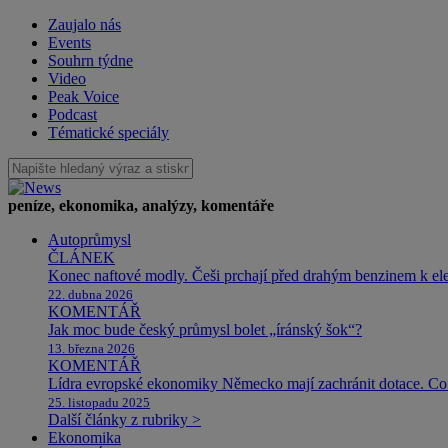
Zaujalo nás
Events
Souhrn týdne
Video
Peak Voice
Podcast
Tématické speciály
peníze, ekonomika, analýzy, komentáře
Autoprůmysl
ČLÁNEK
Konec naftové modly. Češi prchají před drahým benzinem k e
22. dubna 2026
KOMENTÁŘ
Jak moc bude český průmysl bolet „íránský šok“?
13. března 2026
KOMENTÁŘ
Lídra evropské ekonomiky Německo mají zachránit dotace. Co 
25. listopadu 2025
Další články z rubriky >
Ekonomika