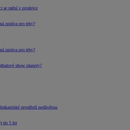
i se mění v prodejce
ná zpráva pro trhy?
ná zpráva pro trhy?
fotbalové show planety?
dnikatelské prostředí nedůvěrou
 do 5 let