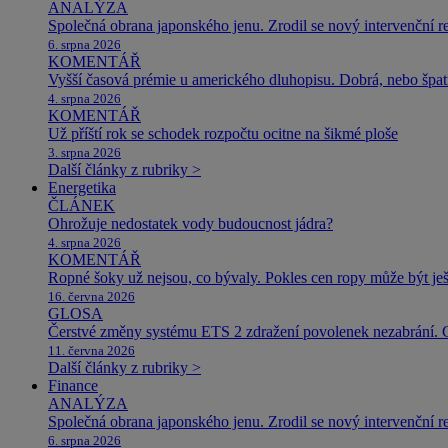
ANALÝZA
Společná obrana japonského jenu. Zrodil se nový intervenční r
6. srpna 2026
KOMENTÁŘ
Vyšší časová prémie u amerického dluhopisu. Dobrá, nebo špat
4. srpna 2026
KOMENTÁŘ
Už příští rok se schodek rozpočtu ocitne na šikmé ploše
3. srpna 2026
Další články z rubriky >
Energetika
ČLÁNEK
Ohrožuje nedostatek vody budoucnost jádra?
4. srpna 2026
KOMENTÁŘ
Ropné šoky už nejsou, co bývaly. Pokles cen ropy může být ješ
16. června 2026
GLOSA
Čerstvé změny systému ETS 2 zdražení povolenek nezabrání. 
11. června 2026
Další články z rubriky >
Finance
ANALÝZA
Společná obrana japonského jenu. Zrodil se nový intervenční r
6. srpna 2026