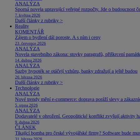
ANALÝZA
Sporná novela upravující veřejné rozpočty. Jde o budoucnost čes
7. května 2026
Další články z rubriky >
Reality
KOMENTÁŘ
Zájem o bydlení dál poroste. A s ním i ceny
23. července 2026
ANALÝZA
Novela stavebního zákona: stovky paragrafů, přiškrcení památ
14. dubna 2026
ANALÝZA
Sazby hypoték se otáčejí vzhůru, banky zdražují a ještě budou
26. března 2026
Další články z rubriky >
Technologie
ANALÝZA
Nové trendy mění e-commerce: doprava poráží slevy a zákazníc
5. srpna 2026
ANALÝZA
Dodavatelé v ohrožení. Geopolitické konflikt zvyšují aktivity 
9. dubna 2026
ČLÁNEK
Tikající bomba pro české vývojářské firmy? Software bude m
31. března 2026