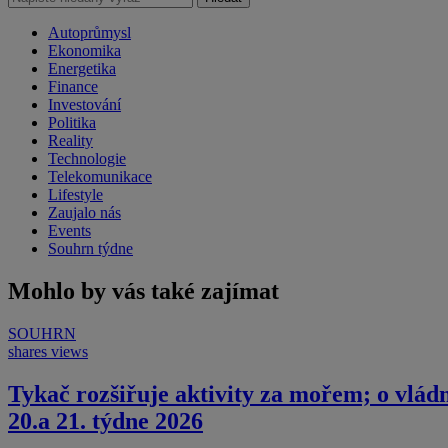
Autoprůmysl
Ekonomika
Energetika
Finance
Investování
Politika
Reality
Technologie
Telekomunikace
Lifestyle
Zaujalo nás
Events
Souhrn týdne
Mohlo by vás také zajímat
SOUHRN
shares
views
Tykač rozšiřuje aktivity za mořem; o vlád
20.a 21. týdne 2026