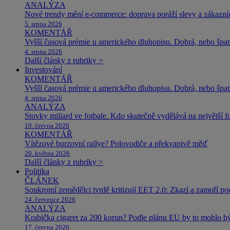
ANALÝZA
Nové trendy mění e-commerce: doprava poráží slevy a zákazníc
5. srpna 2026
KOMENTÁŘ
Vyšší časová prémie u amerického dluhopisu. Dobrá, nebo špat
4. srpna 2026
Další články z rubriky >
Investování
KOMENTÁŘ
Vyšší časová prémie u amerického dluhopisu. Dobrá, nebo špat
4. srpna 2026
ANALÝZA
Stovky miliard ve fotbale. Kdo skutečně vydělává na největší 
10. června 2026
KOMENTÁŘ
Vítězové burzovní rallye? Polovodiče a překvapivě měď
20. května 2026
Další články z rubriky >
Politika
ČLÁNEK
Soukromí zemědělci tvrdě kritizují EET 2.0: Zkazí a zamoří po
24. července 2026
ANALÝZA
Krabička cigaret za 200 korun? Podle plánu EU by to mohlo být
17. června 2026