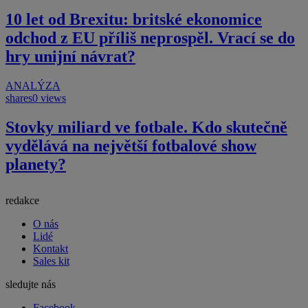
10 let od Brexitu: britské ekonomice
odchod z EU příliš neprospěl. Vrací se do
hry unijní návrat?
ANALÝZA
shares
0 views
Stovky miliard ve fotbale. Kdo skutečně
vydělává na největší fotbalové show
planety?
redakce
O nás
Lidé
Kontakt
Sales kit
sledujte nás
Facebook