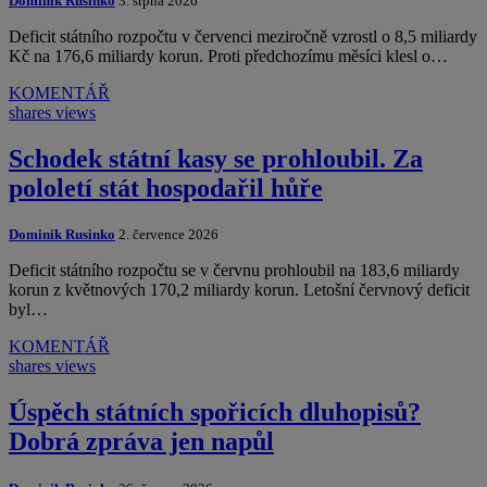
Dominik Rusinko
3. srpna 2026
Deficit státního rozpočtu v červenci meziročně vzrostl o 8,5 miliardy
Kč na 176,6 miliardy korun. Proti předchozímu měsíci klesl o…
KOMENTÁŘ
shares
views
Schodek státní kasy se prohloubil. Za
pololetí stát hospodařil hůře
Dominik Rusinko
2. července 2026
Deficit státního rozpočtu se v červnu prohloubil na 183,6 miliardy
korun z květnových 170,2 miliardy korun. Letošní červnový deficit
byl…
KOMENTÁŘ
shares
views
Úspěch státních spořicích dluhopisů?
Dobrá zpráva jen napůl