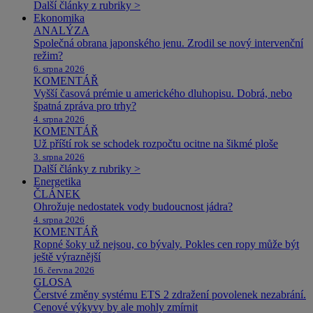
Další články z rubriky >
Ekonomika
ANALÝZA
Společná obrana japonského jenu. Zrodil se nový intervenční
režim?
6. srpna 2026
KOMENTÁŘ
Vyšší časová prémie u amerického dluhopisu. Dobrá, nebo
špatná zpráva pro trhy?
4. srpna 2026
KOMENTÁŘ
Už příští rok se schodek rozpočtu ocitne na šikmé ploše
3. srpna 2026
Další články z rubriky >
Energetika
ČLÁNEK
Ohrožuje nedostatek vody budoucnost jádra?
4. srpna 2026
KOMENTÁŘ
Ropné šoky už nejsou, co bývaly. Pokles cen ropy může být
ještě výraznější
16. června 2026
GLOSA
Čerstvé změny systému ETS 2 zdražení povolenek nezabrání.
Cenové výkyvy by ale mohly zmírnit