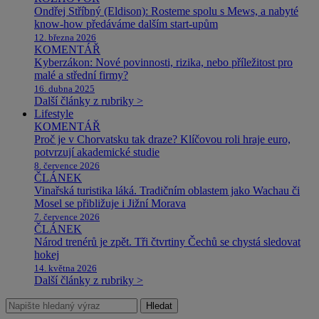
Ondřej Stříbný (Eldison): Rosteme spolu s Mews, a nabyté
know-how předáváme dalším start-upům
12. března 2026
KOMENTÁŘ
Kyberzákon: Nové povinnosti, rizika, nebo příležitost pro
malé a střední firmy?
16. dubna 2025
Další články z rubriky >
Lifestyle
KOMENTÁŘ
Proč je v Chorvatsku tak draze? Klíčovou roli hraje euro,
potvrzují akademické studie
8. července 2026
ČLÁNEK
Vinařská turistika láká. Tradičním oblastem jako Wachau či
Mosel se přibližuje i Jižní Morava
7. července 2026
ČLÁNEK
Národ trenérů je zpět. Tři čtvrtiny Čechů se chystá sledovat
hokej
14. května 2026
Další články z rubriky >
Hledat