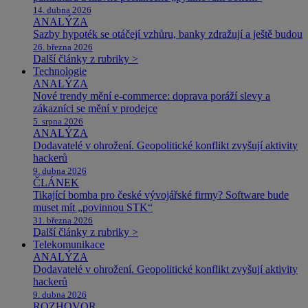
14. dubna 2026
ANALÝZA
Sazby hypoték se otáčejí vzhůru, banky zdražují a ještě budou
26. března 2026
Další články z rubriky >
Technologie
ANALÝZA
Nové trendy mění e-commerce: doprava poráží slevy a
zákazníci se mění v prodejce
5. srpna 2026
ANALÝZA
Dodavatelé v ohrožení. Geopolitické konflikt zvyšují aktivity
hackerů
9. dubna 2026
ČLÁNEK
Tikající bomba pro české vývojářské firmy? Software bude
muset mít „povinnou STK“
31. března 2026
Další články z rubriky >
Telekomunikace
ANALÝZA
Dodavatelé v ohrožení. Geopolitické konflikt zvyšují aktivity
hackerů
9. dubna 2026
ROZHOVOR