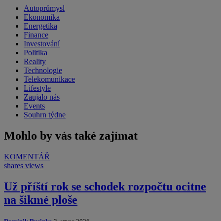
Autoprůmysl
Ekonomika
Energetika
Finance
Investování
Politika
Reality
Technologie
Telekomunikace
Lifestyle
Zaujalo nás
Events
Souhrn týdne
Mohlo by vás také zajímat
KOMENTÁŘ
shares
views
Už příští rok se schodek rozpočtu ocitne
na šikmé ploše