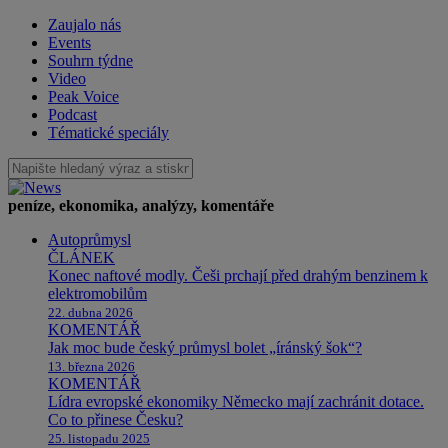
Zaujalo nás
Events
Souhrn týdne
Video
Peak Voice
Podcast
Tématické speciály
peníze, ekonomika, analýzy, komentáře
Autoprůmysl
ČLÁNEK
Konec naftové modly. Češi prchají před drahým benzinem k
elektromobilům
22. dubna 2026
KOMENTÁŘ
Jak moc bude český průmysl bolet „íránský šok“?
13. března 2026
KOMENTÁŘ
Lídra evropské ekonomiky Německo mají zachránit dotace.
Co to přinese Česku?
25. listopadu 2025