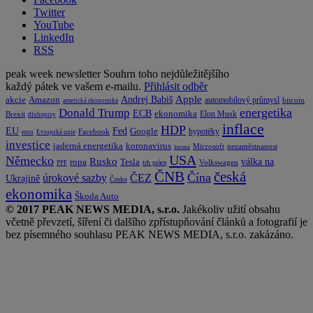
Twitter
YouTube
LinkedIn
RSS
peak week newsletter
Souhrn toho nejdůležitějšího
každý pátek ve vašem e-mailu.
Přihlásit odběr
Apple
Amazon
Andrej Babiš
akcie
automobilový průmysl
bitcoin
americká ekonomika
energetika
Donald Trump
ECB
ekonomika
Elon Musk
Brexit
dluhopisy
inflace
HDP
EU
Fed
Google
hypotéky
Facebook
euro
Evropská unie
investice
koronavirus
jaderná energetika
nezaměstnanost
Microsoft
koruna
USA
Německo
Rusko
Tesla
válka na
ropa
trh práce
Volkswagen
PPF
česká
ČNB
Čína
ČEZ
úrokové sazby
Ukrajině
Česko
ekonomika
Škoda Auto
© 2017 PEAK NEWS MEDIA, s.r.o.
Jakékoliv užití obsahu
včetně převzetí, šíření či dalšího zpřístupňování článků a fotografií je
bez písemného souhlasu PEAK NEWS MEDIA, s.r.o. zakázáno.