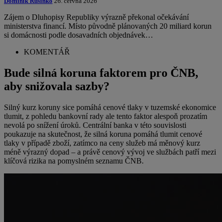
Dominik Rusinko
26. června 2026
Zájem o Dluhopisy Republiky výrazně překonal očekávání
ministerstva financí. Místo původně plánovaných 20 miliard korun
si domácnosti podle dosavadních objednávek…
KOMENTÁŘ
Bude silná koruna faktorem pro ČNB,
aby snižovala sazby?
Silný kurz koruny sice pomáhá cenové tlaky v tuzemské ekonomice
tlumit, z pohledu bankovní rady ale tento faktor alespoň prozatím
nevolá po snížení úroků. Centrální banka v této souvislosti
poukazuje na skutečnost, že silná koruna pomáhá tlumit cenové
tlaky v případě zboží, zatímco na ceny služeb má měnový kurz
méně výrazný dopad – a právě cenový vývoj ve službách patří mezi
klíčová rizika na pomyslném seznamu ČNB.