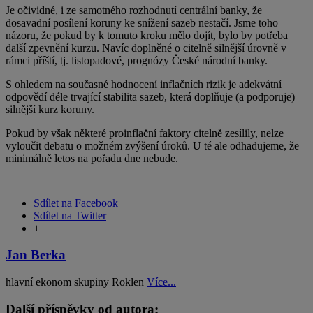
Je očividné, i ze samotného rozhodnutí centrální banky, že
dosavadní posílení koruny ke snížení sazeb nestačí. Jsme toho
názoru, že pokud by k tomuto kroku mělo dojít, bylo by potřeba
další zpevnění kurzu. Navíc doplněné o citelně silnější úrovně v
rámci příští, tj. listopadové, prognózy České národní banky.
S ohledem na současné hodnocení inflačních rizik je adekvátní
odpovědí déle trvající stabilita sazeb, která doplňuje (a podporuje)
silnější kurz koruny.
Pokud by však některé proinflační faktory citelně zesílily, nelze
vyloučit debatu o možném zvýšení úroků. U té ale odhadujeme, že
minimálně letos na pořadu dne nebude.
Sdílet na Facebook
Sdílet na Twitter
+
Jan Berka
hlavní ekonom skupiny Roklen
Více...
Další příspěvky od autora: