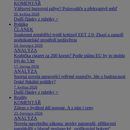
KOMENTÁŘ
Vítězové burzovní rallye? Polovodiče a překvapivě měď
20. května 2026
Další články z rubriky >
Politika
ČLÁNEK
Soukromí zemědělci tvrdě kritizují EET 2.0: Zkazí a zamoří
podnikatelské prostředí nedůvěrou
24. července 2026
ANALÝZA
Krabička cigaret za 200 korun? Podle plánu EU by to mohlo
být do 5 let
17. června 2026
ANALÝZA
Sporná novela upravující veřejné rozpočty. Jde o budoucnost
české fiskální politiky?
7. května 2026
Další články z rubriky >
Reality
KOMENTÁŘ
Zájem o bydlení dál poroste. A s ním i ceny
23. července 2026
ANALÝZA
Novela stavebního zákona: stovky paragrafů, přiškrcení
památkářů a hlavně poslanecké „pytlíkování bokem“