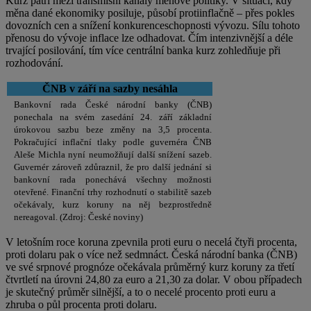
Kurz patří mezi transmisní kanály měnové politiky. V situaci, kdy
měna dané ekonomiky posiluje, působí protiinflačně – přes pokles
dovozních cen a snížení konkurenceschopnosti vývozu. Sílu tohoto
přenosu do vývoje inflace lze odhadovat. Čím intenzivnější a déle
trvající posilování, tím více centrální banka kurz zohledňuje při
rozhodování.
ČNB v září na sazby nesáhla
Bankovní rada České národní banky (ČNB)
ponechala na svém zasedání 24. září základní
úrokovou sazbu beze změny na 3,5 procenta.
Pokračující inflační tlaky podle guvernéra ČNB
Aleše Michla nyní neumožňují další snížení sazeb.
Guvernér zároveň zdůraznil, že pro další jednání si
bankovní rada ponechává všechny možnosti
otevřené. Finanční trhy rozhodnutí o stabilitě sazeb
očekávaly, kurz koruny na něj bezprostředně
nereagoval. (Zdroj: České noviny)
V letošním roce koruna zpevnila proti euru o necelá čtyři procenta,
proti dolaru pak o více než sedmnáct. Česká národní banka (ČNB)
ve své srpnové prognóze očekávala průměrný kurz koruny za třetí
čtvrtletí na úrovni 24,80 za euro a 21,30 za dolar. V obou případech
je skutečný průměr silnější, a to o necelé procento proti euru a
zhruba o půl procenta proti dolaru.