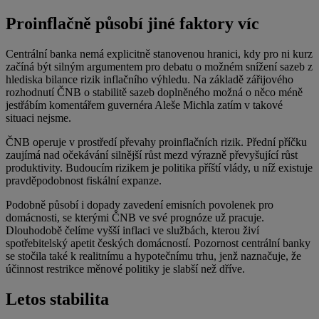
Proinflačně působí jiné faktory víc
Centrální banka nemá explicitně stanovenou hranici, kdy pro ni kurz
začíná být silným argumentem pro debatu o možném snížení sazeb z
hlediska bilance rizik inflačního výhledu. Na základě zářijového
rozhodnutí ČNB o stabilitě sazeb doplněného možná o něco méně
jestřábím komentářem guvernéra Aleše Michla zatím v takové
situaci nejsme.
ČNB operuje v prostředí převahy proinflačních rizik. Přední příčku
zaujímá nad očekávání silnější růst mezd výrazně převyšující růst
produktivity. Budoucím rizikem je politika příští vlády, u níž existuje
pravděpodobnost fiskální expanze.
Podobně působí i dopady zavedení emisních povolenek pro
domácnosti, se kterými ČNB ve své prognóze už pracuje.
Dlouhodobě čelíme vyšší inflaci ve službách, kterou živí
spotřebitelský apetit českých domácností. Pozornost centrální banky
se stočila také k realitnímu a hypotečnímu trhu, jenž naznačuje, že
účinnost restrikce měnové politiky je slabší než dříve.
Letos stabilita