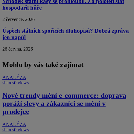
Schodek státní kasy se prohloubil. Za pololetí stát
hospodařil hůře
2 července, 2026
Úspěch státních spořicích dluhopisů? Dobrá zpráva
jen napůl
26 června, 2026
Mohlo by vás také zajímat
ANALÝZA
shares
0 views
Nové trendy mění e-commerce: doprava
poráží slevy a zákazníci se mění v
prodejce
ANALÝZA
shares
0 views