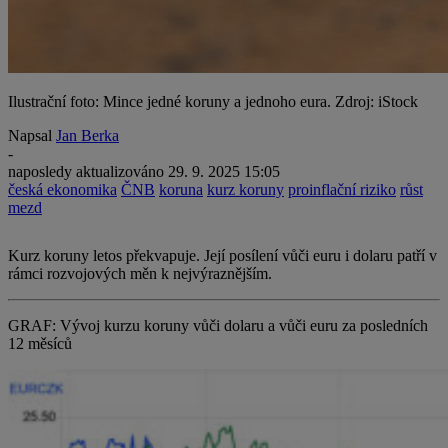
Ilustrační foto: Mince jedné koruny a jednoho eura. Zdroj: iStock
Napsal
Jan Berka
-
naposledy aktualizováno
29. 9. 2025 15:05
česká ekonomika
ČNB
koruna
kurz koruny
proinflační riziko
růst
mezd
Kurz koruny letos překvapuje. Její posílení vůči euru i dolaru patří v
rámci rozvojových měn k nejvýraznějším.
GRAF: Vývoj kurzu koruny vůči dolaru a vůči euru za posledních
12 měsíců