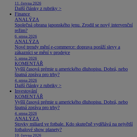
11. června 2026
Další články z rubriky >
Finance
ANALÝZA
Společná obrana japonského jenu. Zrodil se nový intervenční
režim?
6. srpna 2026
ANALÝZA
Nové trendy mění e-commerce: doprava poráží slevy a
zákazníci se mění v prodejce
5. srpna 2026
KOMENTÁŘ
Vyšší časová prémie u amerického dluhopisu. Dobrá, nebo
špatná zpráva pro trhy?
4. srpna 2026
Další články z rubriky >
Investování
KOMENTÁŘ
Vyšší časová prémie u amerického dluhopisu. Dobrá, nebo
špatná zpráva pro trhy?
4. srpna 2026
ANALÝZA
Stovky miliard ve fotbale. Kdo skutečně vydělává na největší
fotbalové show planety?
10. června 2026