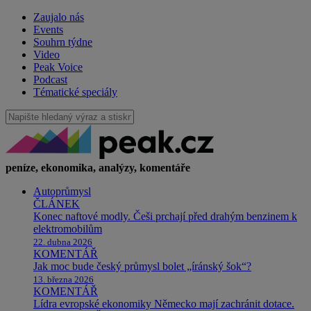
Zaujalo nás
Events
Souhrn týdne
Video
Peak Voice
Podcast
Tématické speciály
peníze, ekonomika, analýzy, komentáře
Autoprůmysl
ČLÁNEK
Konec naftové modly. Češi prchají před drahým benzinem k
elektromobilům
22. dubna 2026
KOMENTÁŘ
Jak moc bude český průmysl bolet „íránský šok“?
13. března 2026
KOMENTÁŘ
Lídra evropské ekonomiky Německo mají zachránit dotace.