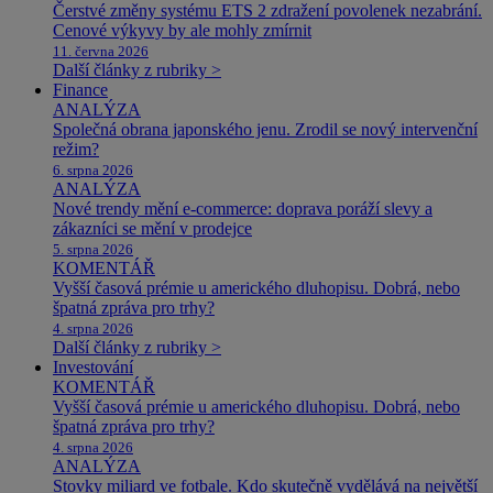
Čerstvé změny systému ETS 2 zdražení povolenek nezabrání.
Cenové výkyvy by ale mohly zmírnit
11. června 2026
Další články z rubriky >
Finance
ANALÝZA
Společná obrana japonského jenu. Zrodil se nový intervenční
režim?
6. srpna 2026
ANALÝZA
Nové trendy mění e-commerce: doprava poráží slevy a
zákazníci se mění v prodejce
5. srpna 2026
KOMENTÁŘ
Vyšší časová prémie u amerického dluhopisu. Dobrá, nebo
špatná zpráva pro trhy?
4. srpna 2026
Další články z rubriky >
Investování
KOMENTÁŘ
Vyšší časová prémie u amerického dluhopisu. Dobrá, nebo
špatná zpráva pro trhy?
4. srpna 2026
ANALÝZA
Stovky miliard ve fotbale. Kdo skutečně vydělává na největší