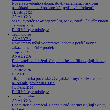
Novela stavebního zákona: stovky paragrafů, přiškrcení
památkářů a hlavně poslanecké „pytlíkování bokem“
14. dubna 2026
ANALÝZA
Sazby hypoték se otáčejí vzhůru, banky zdražují a ještě budou
26. března 2026
Další články z rubriky >
Technologie
ANALÝZA
Nové trendy mění e-commerce: doprava poráží slevy a
zákazníci se mění v prodejce
5. srpna 2026
ANALÝZA
Dodavatelé v ohrožení. Geopolitické konflikt zvyšují aktivity
hackerů
9. dubna 2026
ČLÁNEK
Tikající bomba pro české vývojářské firmy? Software bude
muset mít „povinnou STK“
31. března 2026
Další články z rubriky >
Telekomunikace
ANALÝZA
Dodavatelé v ohrožení. Geopolitické konflikt zvyšují aktivity
hackerů