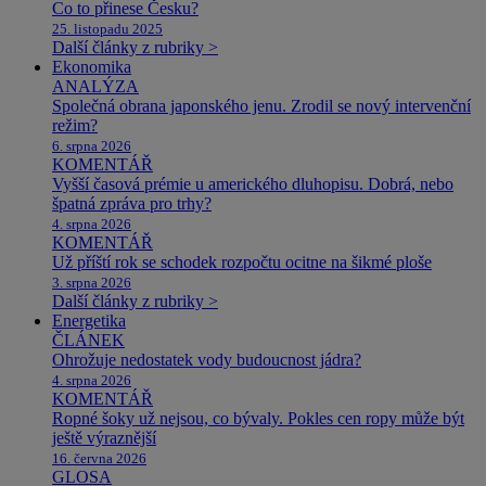
Co to přinese Česku?
25. listopadu 2025
Další články z rubriky >
Ekonomika
ANALÝZA
Společná obrana japonského jenu. Zrodil se nový intervenční
režim?
6. srpna 2026
KOMENTÁŘ
Vyšší časová prémie u amerického dluhopisu. Dobrá, nebo
špatná zpráva pro trhy?
4. srpna 2026
KOMENTÁŘ
Už příští rok se schodek rozpočtu ocitne na šikmé ploše
3. srpna 2026
Další články z rubriky >
Energetika
ČLÁNEK
Ohrožuje nedostatek vody budoucnost jádra?
4. srpna 2026
KOMENTÁŘ
Ropné šoky už nejsou, co bývaly. Pokles cen ropy může být
ještě výraznější
16. června 2026
GLOSA