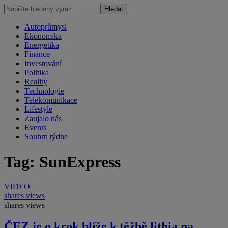
Hledat
Autoprůmysl
Ekonomika
Energetika
Finance
Investování
Politika
Reality
Technologie
Telekomunikace
Lifestyle
Zaujalo nás
Events
Souhrn týdne
Tag: SunExpress
VIDEO
shares
views
shares
views
ČEZ je o krok blíže k těžbě lithia na