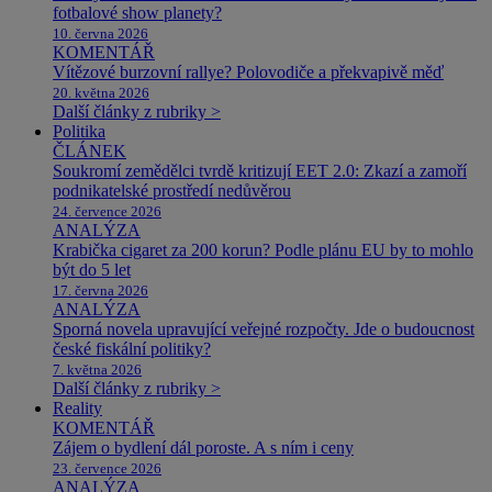
fotbalové show planety?
10. června 2026
KOMENTÁŘ
Vítězové burzovní rallye? Polovodiče a překvapivě měď
20. května 2026
Další články z rubriky >
Politika
ČLÁNEK
Soukromí zemědělci tvrdě kritizují EET 2.0: Zkazí a zamoří
podnikatelské prostředí nedůvěrou
24. července 2026
ANALÝZA
Krabička cigaret za 200 korun? Podle plánu EU by to mohlo
být do 5 let
17. června 2026
ANALÝZA
Sporná novela upravující veřejné rozpočty. Jde o budoucnost
české fiskální politiky?
7. května 2026
Další články z rubriky >
Reality
KOMENTÁŘ
Zájem o bydlení dál poroste. A s ním i ceny
23. července 2026
ANALÝZA