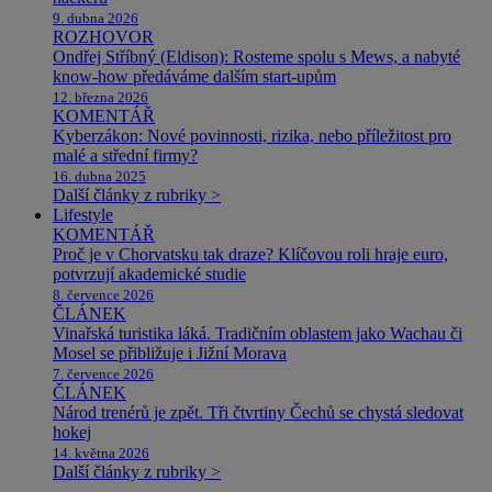
9. dubna 2026
ROZHOVOR
Ondřej Stříbný (Eldison): Rosteme spolu s Mews, a nabyté
know-how předáváme dalším start-upům
12. března 2026
KOMENTÁŘ
Kyberzákon: Nové povinnosti, rizika, nebo příležitost pro
malé a střední firmy?
16. dubna 2025
Další články z rubriky >
Lifestyle
KOMENTÁŘ
Proč je v Chorvatsku tak draze? Klíčovou roli hraje euro,
potvrzují akademické studie
8. července 2026
ČLÁNEK
Vinařská turistika láká. Tradičním oblastem jako Wachau či
Mosel se přibližuje i Jižní Morava
7. července 2026
ČLÁNEK
Národ trenérů je zpět. Tři čtvrtiny Čechů se chystá sledovat
hokej
14. května 2026
Další články z rubriky >