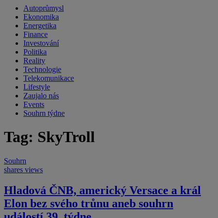
Autoprůmysl
Ekonomika
Energetika
Finance
Investování
Politika
Reality
Technologie
Telekomunikace
Lifestyle
Zaujalo nás
Events
Souhrn týdne
Tag: SkyTroll
Souhrn
shares
views
Hladová ČNB, americký Versace a král
Elon bez svého trůnu aneb souhrn
událostí 39. týdne