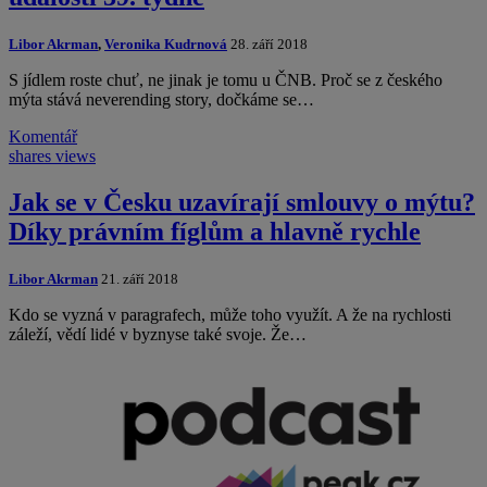
Libor Akrman
,
Veronika Kudrnová
28. září 2018
S jídlem roste chuť, ne jinak je tomu u ČNB. Proč se z českého
mýta stává neverending story, dočkáme se…
Komentář
shares
views
Jak se v Česku uzavírají smlouvy o mýtu?
Díky právním fíglům a hlavně rychle
Libor Akrman
21. září 2018
Kdo se vyzná v paragrafech, může toho využít. A že na rychlosti
záleží, vědí lidé v byznyse také svoje. Že…