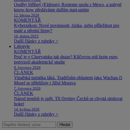
Ondřej Stříbný (Eldison): Rosteme spolu s Mews, a nabyté
know-how předáváme dalším start-upům
12. března 2026
KOMENTÁŘ
Kyberzákon: Nové povinnosti, rizika, nebo příležitost pro
malé a střední firmy?
16. dubna 2025
Další články z rubriky >
Lifestyle
KOMENTÁŘ
Proč je v Chorvatsku tak draze? Klíčovou roli hraje euro,
potvrzují akademické studie
8. července 2026
ČLÁNEK
Vinařská turistika láká. Tradičním oblastem jako Wachau či
Mosel se přibližuje i Jižní Morava
7. července 2026
ČLÁNEK
Národ trenérů je zpět. Tři čtvrtiny Čechů se chystá sledovat
hokej
14. května 2026
Další články z rubriky >
Hledat