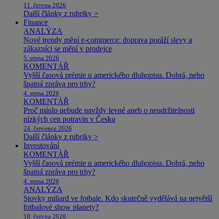
11. června 2026
Další články z rubriky >
Finance
ANALÝZA
Nové trendy mění e-commerce: doprava poráží slevy a
zákazníci se mění v prodejce
5. srpna 2026
KOMENTÁŘ
Vyšší časová prémie u amerického dluhopisu. Dobrá, nebo
špatná zpráva pro trhy?
4. srpna 2026
KOMENTÁŘ
Proč máslo nebude navždy levné aneb o neudržitelnosti
nízkých cen potravin v Česku
24. července 2026
Další články z rubriky >
Investování
KOMENTÁŘ
Vyšší časová prémie u amerického dluhopisu. Dobrá, nebo
špatná zpráva pro trhy?
4. srpna 2026
ANALÝZA
Stovky miliard ve fotbale. Kdo skutečně vydělává na největší
fotbalové show planety?
10. června 2026