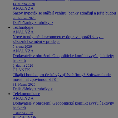
14. dubna 2026
ANALÝZA
Sazby hypoték se otáčejí vzhůru, banky zdražují a ještě budou
26. března 2026
Další články z rubriky >
Technologie
ANALÝZA
Nové trendy mění e-commerce: doprava poráží slevy a
zákazníci se mění v prodejce
5. srpna 2026
ANALÝZA
Dodavatelé v ohrožení. Geopolitické konflikt zvyšují aktivity
hackerů
9. dubna 2026
ČLÁNEK
Tikající bomba pro české vývojářské firmy? Software bude
muset mít „povinnou STK“
31. března 2026
Další články z rubriky >
Telekomunikace
ANALÝZA
Dodavatelé v ohrožení. Geopolitické konflikt zvyšují aktivity
hackerů
9. dubna 2026
ROZHOVOR