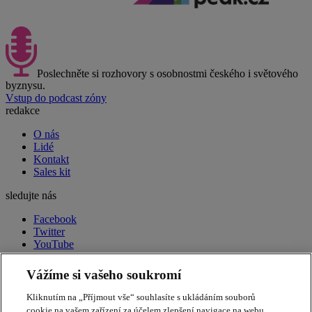
Poslechněte si rozhovory s osobnostmi českého i světového
byznysu.
Vstup do podcast zóny
redakce
O nás
Lidé
Kontakt
Sales kit
sledujte nás
Facebook
Twitter
YouTube
LinkedIn
RSS
Vážíme si vašeho soukromí
peak week newsletter
Souhrn toho nejdůležitějšího
Kliknutím na „Příjmout vše“ souhlasíte s ukládáním souborů
každý pátek ve vašem e-mailu.
Přihlásit odběr
cookie na vašem zařízení za účelem zlepšení navigace na webu,