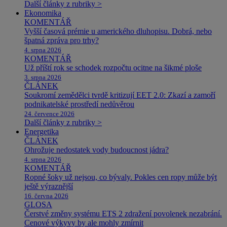
Další články z rubriky >
Ekonomika
KOMENTÁŘ
Vyšší časová prémie u amerického dluhopisu. Dobrá, nebo
špatná zpráva pro trhy?
4. srpna 2026
KOMENTÁŘ
Už příští rok se schodek rozpočtu ocitne na šikmé ploše
3. srpna 2026
ČLÁNEK
Soukromí zemědělci tvrdě kritizují EET 2.0: Zkazí a zamoří
podnikatelské prostředí nedůvěrou
24. července 2026
Další články z rubriky >
Energetika
ČLÁNEK
Ohrožuje nedostatek vody budoucnost jádra?
4. srpna 2026
KOMENTÁŘ
Ropné šoky už nejsou, co bývaly. Pokles cen ropy může být
ještě výraznější
16. června 2026
GLOSA
Čerstvé změny systému ETS 2 zdražení povolenek nezabrání.
Cenové výkyvy by ale mohly zmírnit