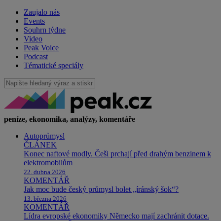
Zaujalo nás
Events
Souhrn týdne
Video
Peak Voice
Podcast
Tématické speciály
peníze, ekonomika, analýzy, komentáře
Autoprůmysl
ČLÁNEK
Konec naftové modly. Češi prchají před drahým benzinem k
elektromobilům
22. dubna 2026
KOMENTÁŘ
Jak moc bude český průmysl bolet „íránský šok“?
13. března 2026
KOMENTÁŘ
Lídra evropské ekonomiky Německo mají zachránit dotace.