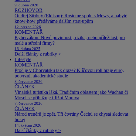
9. dubna 2026
ROZHOVOR
Ondřej Stříbný (Eldison): Rosteme spolu s Mews, a nabyté
know-how předáváme dalším start-upům
12. března 2026
KOMENTÁŘ
Kyberzákon: Nové povinnosti, rizika, nebo příležitost pro
malé a střední firmy?
16. dubna 2025
Další články z rubriky >
Lifestyle
KOMENTÁŘ
Proč je v Chorvatsku tak draze? Klíčovou roli hraje euro,
potvrzují akademické studie
8. července 2026
ČLÁNEK
Vinařská turistika láká. Tradičním oblastem jako Wachau či
Mosel se přibližuje i Jižní Morava
7. července 2026
ČLÁNEK
Národ trenérů je zpět. Tři čtvrtiny Čechů se chystá sledovat
hokej
14. května 2026
Další články z rubriky >