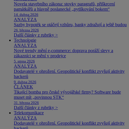
Novela stavebního zákona: stovky paragrafů, přiškrcení
památkářů a hlavně poslanecké „pytlíkování bokem“
14. dubna 2026
ANALÝZA
Sazby hypoték se otáčejí vzhůru, banky zdražují a ještě budou
26. března 2026
Další články z rubriky >
Technologie
ANALÝZA
Nové trendy mění e-commerce: doprava poráží slevy a
zákazníci se mění v prodejce
5. srpna 2026
ANALÝZA
Dodavatelé v ohrožení. Geopolitické konflikt zvyšují aktivity
hackerů
9. dubna 2026
ČLÁNEK
Tikající bomba pro české vývojářské firmy? Software bude
muset mít „povinnou STK“
31. března 2026
Další články z rubriky >
Telekomunikace
ANALÝZA
Dodavatelé v ohrožení. Geopolitické konflikt zvyšují aktivity
hackerů