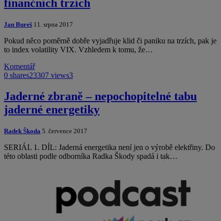
finančních trzích
Jan Bureš
11. srpna 2017
Pokud něco poměrně dobře vyjadřuje klid či paniku na trzích, pak je
to index volatility VIX. Vzhledem k tomu, že…
Komentář
0 shares
23307 views
3
Jaderné zbraně – nepochopitelné tabu
jaderné energetiky
Radek Škoda
5. července 2017
SERIÁL 1. DÍL: Jaderná energetika není jen o výrobě elektřiny. Do
této oblasti podle odborníka Radka Škody spadá i tak…