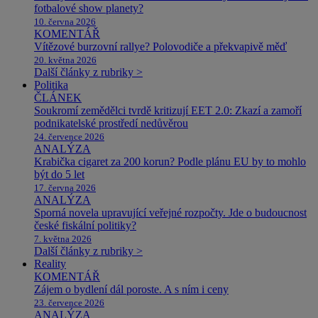
fotbalové show planety?
10. června 2026
KOMENTÁŘ
Vítězové burzovní rallye? Polovodiče a překvapivě měď
20. května 2026
Další články z rubriky >
Politika
ČLÁNEK
Soukromí zemědělci tvrdě kritizují EET 2.0: Zkazí a zamoří
podnikatelské prostředí nedůvěrou
24. července 2026
ANALÝZA
Krabička cigaret za 200 korun? Podle plánu EU by to mohlo
být do 5 let
17. června 2026
ANALÝZA
Sporná novela upravující veřejné rozpočty. Jde o budoucnost
české fiskální politiky?
7. května 2026
Další články z rubriky >
Reality
KOMENTÁŘ
Zájem o bydlení dál poroste. A s ním i ceny
23. července 2026
ANALÝZA