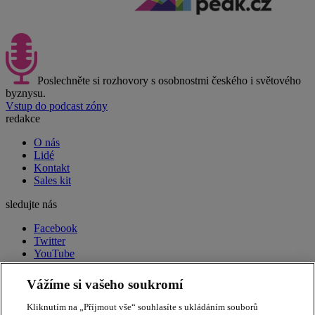
Poslechněte si rozhovory s osobnostmi českého i světového
byznysu.
Vstup do podcast zóny
redakce
O nás
Lidé
Kontakt
Sales kit
sledujte nás
Facebook
Twitter
YouTube
LinkedIn
RSS
Vážíme si vašeho soukromí
peak week newsletter
Souhrn toho nejdůležitějšího
Kliknutím na „Příjmout vše“ souhlasíte s ukládáním souborů