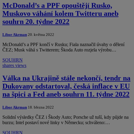
McDonald’s a PPF opouštějí Rusko,
Muskovo váhání kolem Twitteru aneb
souhrn 20. týdne 2022
Libor Akrman
20. května 2022
McDonald’s a PPF končí v Rusku; Fiala naznačil úvahy o dělení
ČEZ; Musk váhá s Twitterem; Škoda Auto rozjela výrobu…
SOUHRN
shares
views
Válka na Ukrajině stále nekončí, tendr na
Dukovany odstartoval, česká inflace v EU
na špici a Fed aneb souhrn 11. týdne 2022
Libor Akrman
18. března 2022
Solidní výsledky ČEZ i Škody Auto; Porsche už tuší, kdy půjde na
burzu; Intel postaví nové linky v Německu; schváleno:…
SOUHRN