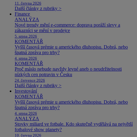
11. června 2026
Další články z rubriky >
Finance
ANALÝZA
Nové trendy mění e-commerce: doprava poráží slevy a
zákazníci se mění v prodejce
5. srpna 2026
KOMENTÁŘ
Vyšší časová prémie u amerického dluhopisu. Dobrá, nebo
špatná zpráva pro trhy?
4. srpna 2026
KOMENTÁŘ
Proč máslo nebude navždy levné aneb o neudržitelnosti
nízkých cen potravin v Česku
24. července 2026
Další články z rubriky >
Investování
KOMENTÁŘ
Vyšší časová prémie u amerického dluhopisu. Dobrá, nebo
špatná zpráva pro trhy?
4. srpna 2026
ANALÝZA
Stovky miliard ve fotbale. Kdo skutečně vydělává na největší
fotbalové show planety?
10. června 2026