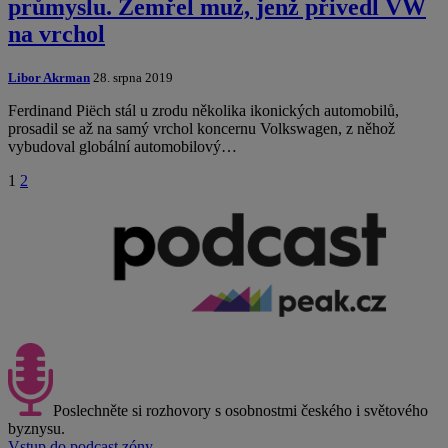
průmyslu. Zemřel muž, jenž přivedl VW
na vrchol
Libor Akrman
28. srpna 2019
Ferdinand Piëch stál u zrodu několika ikonických automobilů,
prosadil se až na samý vrchol koncernu Volkswagen, z něhož
vybudoval globální automobilový…
1
2
Poslechněte si rozhovory s osobnostmi českého i světového
byznysu.
Vstup do podcast zóny