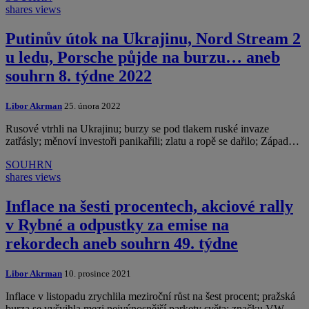
shares
views
Putinův útok na Ukrajinu, Nord Stream 2
u ledu, Porsche půjde na burzu… aneb
souhrn 8. týdne 2022
Libor Akrman
25. února 2022
Rusové vtrhli na Ukrajinu; burzy se pod tlakem ruské invaze
zatřásly; měnoví investoři panikařili; zlatu a ropě se dařilo; Západ…
SOUHRN
shares
views
Inflace na šesti procentech, akciové rally
v Rybné a odpustky za emise na
rekordech aneb souhrn 49. týdne
Libor Akrman
10. prosince 2021
Inflace v listopadu zrychlila meziroční růst na šest procent; pražská
burza se vyšvihla mezi nejvýnosnější parkety světa; značku VW