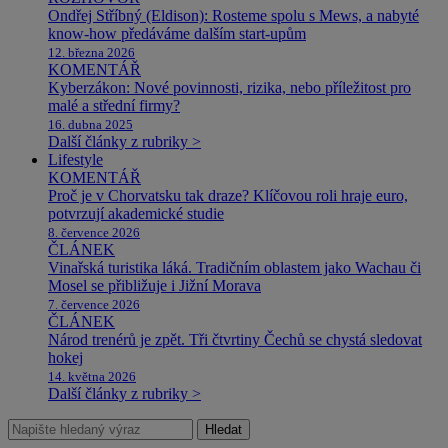
Ondřej Stříbný (Eldison): Rosteme spolu s Mews, a nabyté
know-how předáváme dalším start-upům
12. března 2026
KOMENTÁŘ
Kyberzákon: Nové povinnosti, rizika, nebo příležitost pro
malé a střední firmy?
16. dubna 2025
Další články z rubriky >
Lifestyle
KOMENTÁŘ
Proč je v Chorvatsku tak draze? Klíčovou roli hraje euro,
potvrzují akademické studie
8. července 2026
ČLÁNEK
Vinařská turistika láká. Tradičním oblastem jako Wachau či
Mosel se přibližuje i Jižní Morava
7. července 2026
ČLÁNEK
Národ trenérů je zpět. Tři čtvrtiny Čechů se chystá sledovat
hokej
14. května 2026
Další články z rubriky >
Hledat