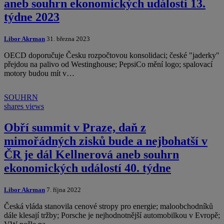
aneb souhrn ekonomických událostí 13.
týdne 2023
Libor Akrman
31. března 2023
OECD doporučuje Česku rozpočtovou konsolidaci; české "jaderky"
přejdou na palivo od Westinghouse; PepsiCo mění logo; spalovací
motory budou mít v…
SOUHRN
shares
views
Obří summit v Praze, daň z
mimořádných zisků bude a nejbohatší v
ČR je dál Kellnerová aneb souhrn
ekonomických událostí 40. týdne
Libor Akrman
7. října 2022
Česká vláda stanovila cenové stropy pro energie; maloobchodníků
dále klesají tržby; Porsche je nejhodnotnější automobilkou v Evropě;