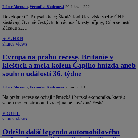
Libor Akrman
,
Veronika Kudrnová
26. března 2021
Developer CTP upsal akcie; Škodě loni klesl zisk; sazby ČNB
zůstávají; čtvrtině českých domácností klesly příjmy; Čína se mstí
Západu za…
SOUHRN
shares
views
Evropa na prahu recese, Británie v
kleštích a mela kolem Čapího hnízda aneb
souhrn událostí 36. týdne
Libor Akrman
,
Veronika Kudrnová
7. září 2019
Na prahu recese se ocitají německá i britská ekonomika, které s
sebou mohou strhnout i vývoj na ně navázané české…
PROFIL
shares
views
Odešla další legenda automobilového