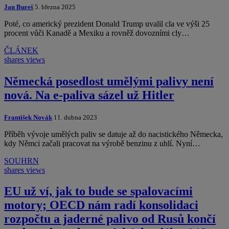
Jan Bureš
5. března 2025
Poté, co americký prezident Donald Trump uvalil cla ve výši 25
procent vůči Kanadě a Mexiku a rovněž dovozními cly…
ČLÁNEK
shares
views
Německá posedlost umělými palivy není
nová. Na e-paliva sázel už Hitler
František Novák
11. dubna 2023
Příběh vývoje umělých paliv se datuje až do nacistického Německa,
kdy Němci začali pracovat na výrobě benzinu z uhlí. Nyní…
SOUHRN
shares
views
EU už ví, jak to bude se spalovacími
motory; OECD nám radí konsolidaci
rozpočtu a jaderné palivo od Rusů končí