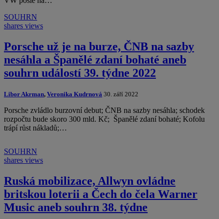
VW pošle na…
SOUHRN
shares
views
Porsche už je na burze, ČNB na sazby
nesáhla a Španělé zdaní bohaté aneb
souhrn událostí 39. týdne 2022
Libor Akrman
,
Veronika Kudrnová
30. září 2022
Porsche zvládlo burzovní debut; ČNB na sazby nesáhla; schodek
rozpočtu bude skoro 300 mld. Kč; Španělé zdaní bohaté; Kofolu
trápí růst nákladů;…
SOUHRN
shares
views
Ruská mobilizace, Allwyn ovládne
britskou loterii a Čech do čela Warner
Music aneb souhrn 38. týdne