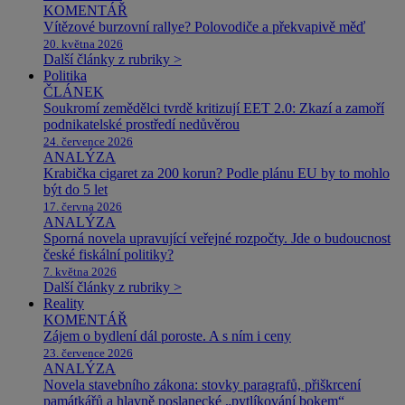
KOMENTÁŘ
Vítězové burzovní rallye? Polovodiče a překvapivě měď
20. května 2026
Další články z rubriky >
Politika
ČLÁNEK
Soukromí zemědělci tvrdě kritizují EET 2.0: Zkazí a zamoří
podnikatelské prostředí nedůvěrou
24. července 2026
ANALÝZA
Krabička cigaret za 200 korun? Podle plánu EU by to mohlo
být do 5 let
17. června 2026
ANALÝZA
Sporná novela upravující veřejné rozpočty. Jde o budoucnost
české fiskální politiky?
7. května 2026
Další články z rubriky >
Reality
KOMENTÁŘ
Zájem o bydlení dál poroste. A s ním i ceny
23. července 2026
ANALÝZA
Novela stavebního zákona: stovky paragrafů, přiškrcení
památkářů a hlavně poslanecké „pytlíkování bokem“