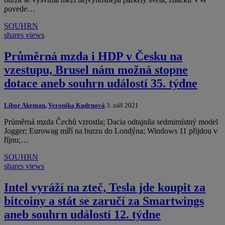
povede…
SOUHRN
shares
views
Průměrná mzda i HDP v Česku na
vzestupu, Brusel nám možná stopne
dotace aneb souhrn událostí 35. týdne
Libor Akrman
,
Veronika Kudrnová
3. září 2021
Průměrná mzda Čechů vzrostla; Dacia odtajnila sedmimístný model
Jogger; Eurowag míří na burzu do Londýna; Windows 11 přijdou v
říjnu;…
SOUHRN
shares
views
Intel vyráží na zteč, Tesla jde koupit za
bitcoiny a stát se zaručí za Smartwings
aneb souhrn událostí 12. týdne