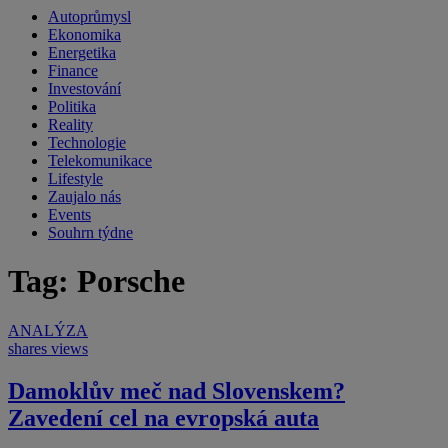
Autoprůmysl
Ekonomika
Energetika
Finance
Investování
Politika
Reality
Technologie
Telekomunikace
Lifestyle
Zaujalo nás
Events
Souhrn týdne
Tag: Porsche
ANALÝZA
shares
views
Damoklův meč nad Slovenskem?
Zavedení cel na evropská auta