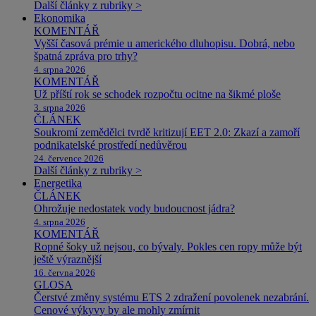
Další články z rubriky >
Ekonomika
KOMENTÁŘ
Vyšší časová prémie u amerického dluhopisu. Dobrá, nebo
špatná zpráva pro trhy?
4. srpna 2026
KOMENTÁŘ
Už příští rok se schodek rozpočtu ocitne na šikmé ploše
3. srpna 2026
ČLÁNEK
Soukromí zemědělci tvrdě kritizují EET 2.0: Zkazí a zamoří
podnikatelské prostředí nedůvěrou
24. července 2026
Další články z rubriky >
Energetika
ČLÁNEK
Ohrožuje nedostatek vody budoucnost jádra?
4. srpna 2026
KOMENTÁŘ
Ropné šoky už nejsou, co bývaly. Pokles cen ropy může být
ještě výraznější
16. června 2026
GLOSA
Čerstvé změny systému ETS 2 zdražení povolenek nezabrání.
Cenové výkyvy by ale mohly zmírnit