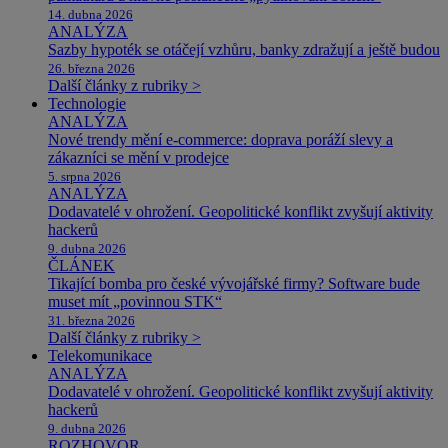
14. dubna 2026
ANALÝZA
Sazby hypoték se otáčejí vzhůru, banky zdražují a ještě budou
26. března 2026
Další články z rubriky >
Technologie
ANALÝZA
Nové trendy mění e-commerce: doprava poráží slevy a
zákazníci se mění v prodejce
5. srpna 2026
ANALÝZA
Dodavatelé v ohrožení. Geopolitické konflikt zvyšují aktivity
hackerů
9. dubna 2026
ČLÁNEK
Tikající bomba pro české vývojářské firmy? Software bude
muset mít „povinnou STK“
31. března 2026
Další články z rubriky >
Telekomunikace
ANALÝZA
Dodavatelé v ohrožení. Geopolitické konflikt zvyšují aktivity
hackerů
9. dubna 2026
ROZHOVOR