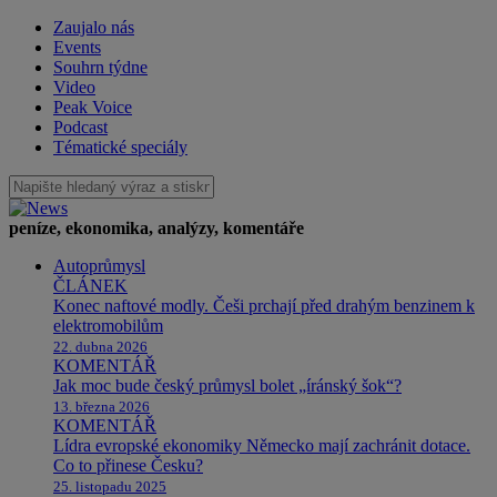
Zaujalo nás
Events
Souhrn týdne
Video
Peak Voice
Podcast
Tématické speciály
peníze, ekonomika, analýzy, komentáře
Autoprůmysl
ČLÁNEK
Konec naftové modly. Češi prchají před drahým benzinem k
elektromobilům
22. dubna 2026
KOMENTÁŘ
Jak moc bude český průmysl bolet „íránský šok“?
13. března 2026
KOMENTÁŘ
Lídra evropské ekonomiky Německo mají zachránit dotace.
Co to přinese Česku?
25. listopadu 2025