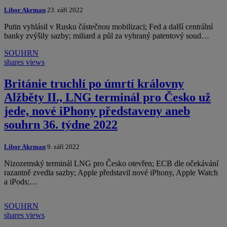
Libor Akrman
23. září 2022
Putin vyhlásil v Rusku částečnou mobilizaci; Fed a další centrální
banky zvýšily sazby; miliard a půl za vyhraný patentový soud…
SOUHRN
shares
views
Británie truchlí po úmrtí královny
Alžběty II., LNG terminál pro Česko už
jede, nové iPhony představeny aneb
souhrn 36. týdne 2022
Libor Akrman
9. září 2022
Nizozemský terminál LNG pro Česko otevřen; ECB dle očekávání
razantně zvedla sazby; Apple představil nové iPhony, Apple Watch
a iPods;…
SOUHRN
shares
views