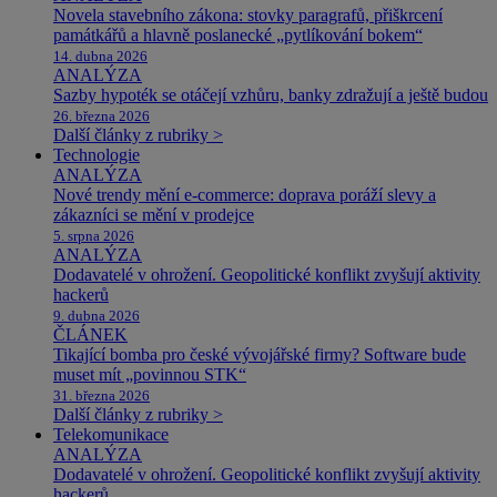
Novela stavebního zákona: stovky paragrafů, přiškrcení
památkářů a hlavně poslanecké „pytlíkování bokem“
14. dubna 2026
ANALÝZA
Sazby hypoték se otáčejí vzhůru, banky zdražují a ještě budou
26. března 2026
Další články z rubriky >
Technologie
ANALÝZA
Nové trendy mění e-commerce: doprava poráží slevy a
zákazníci se mění v prodejce
5. srpna 2026
ANALÝZA
Dodavatelé v ohrožení. Geopolitické konflikt zvyšují aktivity
hackerů
9. dubna 2026
ČLÁNEK
Tikající bomba pro české vývojářské firmy? Software bude
muset mít „povinnou STK“
31. března 2026
Další články z rubriky >
Telekomunikace
ANALÝZA
Dodavatelé v ohrožení. Geopolitické konflikt zvyšují aktivity
hackerů