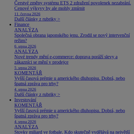
Čerstvé změny systému ETS 2 zdražení povolenek nezabrání.
Cenové výkyvy by ale mohly zmírnit
11. června 2026
Další články z rubriky >
Finance
ANALÝZA
Společná obrana japonského jenu. Zrodil se nový intervenční
režim?
6. srpna 2026
ANALÝZA
Nové trendy mění e-commerce: doprava poráží slevy a
zákazníci se mění v prodejce
5. srpna 2026
KOMENTÁŘ
Vyšší časová prémie u amerického dluhopisu. Dobrá, nebo
špatná zpráva pro trhy?
4. srpna 2026
Další články z rubriky >
Investování
KOMENTÁŘ
Vyšší časová prémie u amerického dluhopisu. Dobrá, nebo
špatná zpráva pro trhy?
4. srpna 2026
ANALÝZA
Stovky miliard ve fotbale. Kdo skutečně vydělává na největší