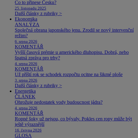
Co to přinese Česku?
25. listopadu 2025
Další články z rubriky >
Ekonomika
ANALÝZA
Společná obrana japonského jenu. Zrodil se nový intervenční
režim?
6. srpna 2026
KOMENTÁŘ
Vyšší časová prémie u amerického dluhopisu. Dobrá, nebo
špatná zpráva pro trhy?
4. srpna 2026
KOMENTÁŘ
Už příští rok se schodek rozpočtu ocitne na šikmé ploše
3. srpna 2026
Další články z rubriky >
Energetika
ČLÁNEK
Ohrožuje nedostatek vody budoucnost jádra?
4. srpna 2026
KOMENTÁŘ
Ropné šoky už nejsou, co bývaly. Pokles cen ropy může být
ještě výraznější
16. června 2026
GLOSA