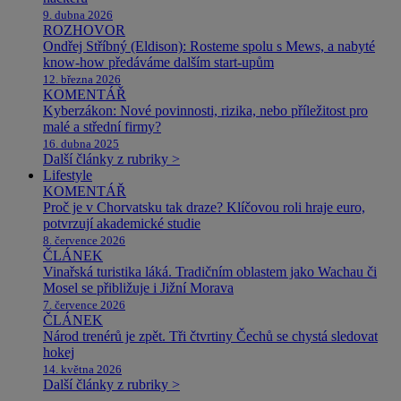
9. dubna 2026
ROZHOVOR
Ondřej Stříbný (Eldison): Rosteme spolu s Mews, a nabyté
know-how předáváme dalším start-upům
12. března 2026
KOMENTÁŘ
Kyberzákon: Nové povinnosti, rizika, nebo příležitost pro
malé a střední firmy?
16. dubna 2025
Další články z rubriky >
Lifestyle
KOMENTÁŘ
Proč je v Chorvatsku tak draze? Klíčovou roli hraje euro,
potvrzují akademické studie
8. července 2026
ČLÁNEK
Vinařská turistika láká. Tradičním oblastem jako Wachau či
Mosel se přibližuje i Jižní Morava
7. července 2026
ČLÁNEK
Národ trenérů je zpět. Tři čtvrtiny Čechů se chystá sledovat
hokej
14. května 2026
Další články z rubriky >