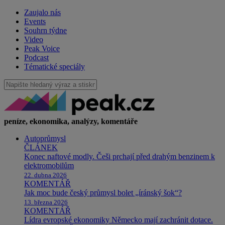
Zaujalo nás
Events
Souhrn týdne
Video
Peak Voice
Podcast
Tématické speciály
peníze, ekonomika, analýzy, komentáře
Autoprůmysl
ČLÁNEK
Konec naftové modly. Češi prchají před drahým benzinem k
elektromobilům
22. dubna 2026
KOMENTÁŘ
Jak moc bude český průmysl bolet „íránský šok“?
13. března 2026
KOMENTÁŘ
Lídra evropské ekonomiky Německo mají zachránit dotace.