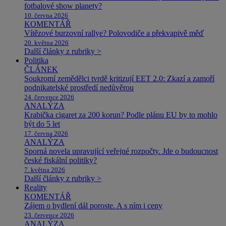
fotbalové show planety?
10. června 2026
KOMENTÁŘ
Vítězové burzovní rallye? Polovodiče a překvapivě měď
20. května 2026
Další články z rubriky >
Politika
ČLÁNEK
Soukromí zemědělci tvrdě kritizují EET 2.0: Zkazí a zamoří
podnikatelské prostředí nedůvěrou
24. července 2026
ANALÝZA
Krabička cigaret za 200 korun? Podle plánu EU by to mohlo
být do 5 let
17. června 2026
ANALÝZA
Sporná novela upravující veřejné rozpočty. Jde o budoucnost
české fiskální politiky?
7. května 2026
Další články z rubriky >
Reality
KOMENTÁŘ
Zájem o bydlení dál poroste. A s ním i ceny
23. července 2026
ANALÝZA