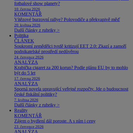
fotbalové show planety?
10. června 2026
KOMENTÁŘ
Vítězové burzovní rallye? Polovodiče a překvapivě měď
20. května 2026
Další články z rubriky >
Politika
ČLÁNEK
Soukromí zemědělci tvrdě kritizují EET 2.0: Zkazí a zamoří
podnikatelské prostředí nedůvěrou
24. července 2026
ANALÝZA
Krabička cigaret za 200 korun? Podle plánu EU by to mohlo
být do 5 let
17. června 2026
ANALÝZA
Sporná novela upravující veřejné rozpočty. Jde o budoucnost
české fiskální politiky?
7. května 2026
Další články z rubriky >
Reality
KOMENTÁŘ
Zájem o bydlení dál poroste. A s ním i ceny
23. července 2026
ANALÝZA