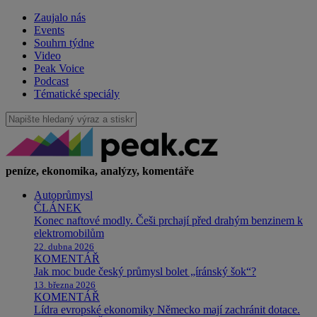
Zaujalo nás
Events
Souhrn týdne
Video
Peak Voice
Podcast
Tématické speciály
peníze, ekonomika, analýzy, komentáře
Autoprůmysl
ČLÁNEK
Konec naftové modly. Češi prchají před drahým benzinem k
elektromobilům
22. dubna 2026
KOMENTÁŘ
Jak moc bude český průmysl bolet „íránský šok“?
13. března 2026
KOMENTÁŘ
Lídra evropské ekonomiky Německo mají zachránit dotace.