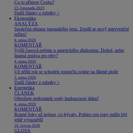
Co to přinese Česku?
25. listopadu 2025
Další články z rubriky >
Ekonomika
ANALÝZA
Společná obrana japonského jenu. Zrodil se nový intervenční
režim?
6. srpna 2026
KOMENTÁŘ
Vyšší časová prémie u amerického dluhopisu. Dobrá, nebo
špatná zpráva pro trhy?
4. srpna 2026
KOMENTÁŘ
Už příští rok se schodek rozpočtu ocitne na šikmé ploše
3. srpna 2026
Další články z rubriky >
Energetika
ČLÁNEK
Ohrožuje nedostatek vody budoucnost jádra?
4. srpna 2026
KOMENTÁŘ
Ropné šoky už nejsou, co bývaly. Pokles cen ropy může být
ještě výraznější
16. června 2026
GLOSA