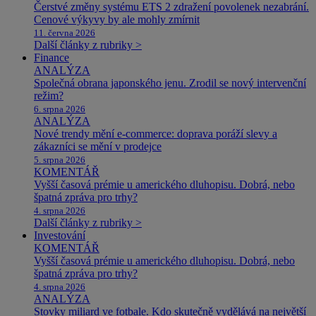
Čerstvé změny systému ETS 2 zdražení povolenek nezabrání.
Cenové výkyvy by ale mohly zmírnit
11. června 2026
Další články z rubriky >
Finance
ANALÝZA
Společná obrana japonského jenu. Zrodil se nový intervenční
režim?
6. srpna 2026
ANALÝZA
Nové trendy mění e-commerce: doprava poráží slevy a
zákazníci se mění v prodejce
5. srpna 2026
KOMENTÁŘ
Vyšší časová prémie u amerického dluhopisu. Dobrá, nebo
špatná zpráva pro trhy?
4. srpna 2026
Další články z rubriky >
Investování
KOMENTÁŘ
Vyšší časová prémie u amerického dluhopisu. Dobrá, nebo
špatná zpráva pro trhy?
4. srpna 2026
ANALÝZA
Stovky miliard ve fotbale. Kdo skutečně vydělává na největší