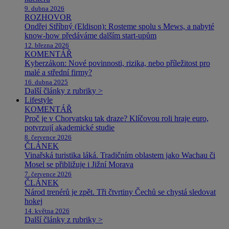
9. dubna 2026
ROZHOVOR
Ondřej Stříbný (Eldison): Rosteme spolu s Mews, a nabyté
know-how předáváme dalším start-upům
12. března 2026
KOMENTÁŘ
Kyberzákon: Nové povinnosti, rizika, nebo příležitost pro
malé a střední firmy?
16. dubna 2025
Další články z rubriky >
Lifestyle
KOMENTÁŘ
Proč je v Chorvatsku tak draze? Klíčovou roli hraje euro,
potvrzují akademické studie
8. července 2026
ČLÁNEK
Vinařská turistika láká. Tradičním oblastem jako Wachau či
Mosel se přibližuje i Jižní Morava
7. července 2026
ČLÁNEK
Národ trenérů je zpět. Tři čtvrtiny Čechů se chystá sledovat
hokej
14. května 2026
Další články z rubriky >