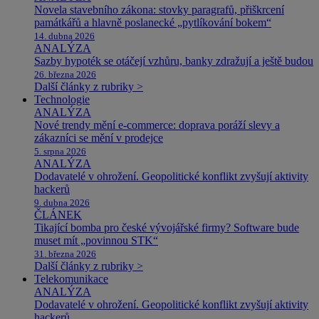
Novela stavebního zákona: stovky paragrafů, přiškrcení
památkářů a hlavně poslanecké „pytlíkování bokem“
14. dubna 2026
ANALÝZA
Sazby hypoték se otáčejí vzhůru, banky zdražují a ještě budou
26. března 2026
Další články z rubriky >
Technologie
ANALÝZA
Nové trendy mění e-commerce: doprava poráží slevy a
zákazníci se mění v prodejce
5. srpna 2026
ANALÝZA
Dodavatelé v ohrožení. Geopolitické konflikt zvyšují aktivity
hackerů
9. dubna 2026
ČLÁNEK
Tikající bomba pro české vývojářské firmy? Software bude
muset mít „povinnou STK“
31. března 2026
Další články z rubriky >
Telekomunikace
ANALÝZA
Dodavatelé v ohrožení. Geopolitické konflikt zvyšují aktivity
hackerů