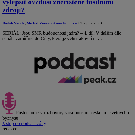
vylepšit ovzduší znečištěné fosilními
zdroji?
Radek Škoda
,
Michal Zeman
,
Anna Fořtová
14. srpna 2020
SERIÁL: Jsou SMR budoucností jádra? – 4. díl: V dalším díle
seriálu zamíříme do Číny, která je velmi aktivní na…
Poslechněte si rozhovory s osobnostmi českého i světového
byznysu.
Vstup do podcast zóny
redakce