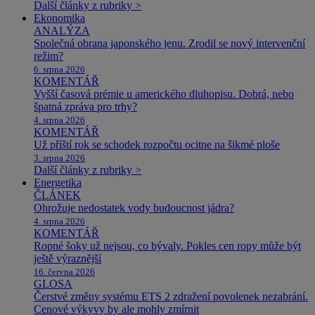
Další články z rubriky >
Ekonomika
ANALÝZA
Společná obrana japonského jenu. Zrodil se nový intervenční
režim?
6. srpna 2026
KOMENTÁŘ
Vyšší časová prémie u amerického dluhopisu. Dobrá, nebo
špatná zpráva pro trhy?
4. srpna 2026
KOMENTÁŘ
Už příští rok se schodek rozpočtu ocitne na šikmé ploše
3. srpna 2026
Další články z rubriky >
Energetika
ČLÁNEK
Ohrožuje nedostatek vody budoucnost jádra?
4. srpna 2026
KOMENTÁŘ
Ropné šoky už nejsou, co bývaly. Pokles cen ropy může být
ještě výraznější
16. června 2026
GLOSA
Čerstvé změny systému ETS 2 zdražení povolenek nezabrání.
Cenové výkyvy by ale mohly zmírnit