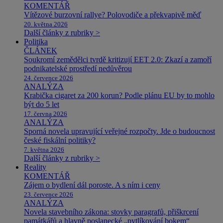
KOMENTÁŘ
Vítězové burzovní rallye? Polovodiče a překvapivě měď
20. května 2026
Další články z rubriky >
Politika
ČLÁNEK
Soukromí zemědělci tvrdě kritizují EET 2.0: Zkazí a zamoří
podnikatelské prostředí nedůvěrou
24. července 2026
ANALÝZA
Krabička cigaret za 200 korun? Podle plánu EU by to mohlo
být do 5 let
17. června 2026
ANALÝZA
Sporná novela upravující veřejné rozpočty. Jde o budoucnost
české fiskální politiky?
7. května 2026
Další články z rubriky >
Reality
KOMENTÁŘ
Zájem o bydlení dál poroste. A s ním i ceny
23. července 2026
ANALÝZA
Novela stavebního zákona: stovky paragrafů, přiškrcení
památkářů a hlavně poslanecké „pytlíkování bokem“