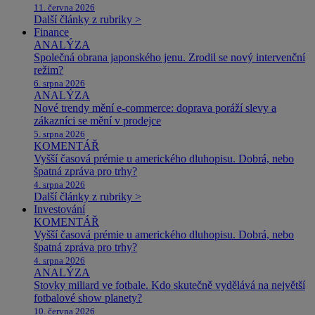
11. června 2026
Další články z rubriky >
Finance
ANALÝZA
Společná obrana japonského jenu. Zrodil se nový intervenční
režim?
6. srpna 2026
ANALÝZA
Nové trendy mění e-commerce: doprava poráží slevy a
zákazníci se mění v prodejce
5. srpna 2026
KOMENTÁŘ
Vyšší časová prémie u amerického dluhopisu. Dobrá, nebo
špatná zpráva pro trhy?
4. srpna 2026
Další články z rubriky >
Investování
KOMENTÁŘ
Vyšší časová prémie u amerického dluhopisu. Dobrá, nebo
špatná zpráva pro trhy?
4. srpna 2026
ANALÝZA
Stovky miliard ve fotbale. Kdo skutečně vydělává na největší
fotbalové show planety?
10. června 2026