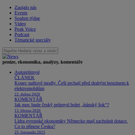
Zaujalo nás
Events
Souhrn týdne
Video
Peak Voice
Podcast
Tématické speciály
peníze, ekonomika, analýzy, komentáře
Autoprůmysl
ČLÁNEK
Konec naftové modly. Češi prchají před drahým benzinem k
elektromobilům
22. dubna 2026
KOMENTÁŘ
Jak moc bude český průmysl bolet „íránský šok“?
13. března 2026
KOMENTÁŘ
Lídra evropské ekonomiky Německo mají zachránit dotace.
Co to přinese Česku?
25. listopadu 2025