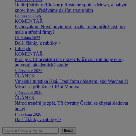
Ondřej Stříbný (Eldison): Rosteme spolu s Mews, a nabyté
know-how předáváme dalším start-upům
12. března 2026
KOMENTÁŘ
Kyberzákon: Nové povinnosti, rizika, nebo příležitost pro
malé a střední firmy?
16. dubna 2025
Další články z rubriky >
Lifestyle
KOMENTÁŘ
Proč je v Chorvatsku tak draze? Klíčovou roli hraje euro,
potvrzují akademické studie
8. července 2026
ČLÁNEK
Vinařská turistika láká. Tradičním oblastem jako Wachau či
Mosel se přibližuje i Jižní Morava
7. července 2026
ČLÁNEK
Národ trenérů je zpět. Tři čtvrtiny Čechů se chystá sledovat
hokej
14. května 2026
Další články z rubriky >
Hledat