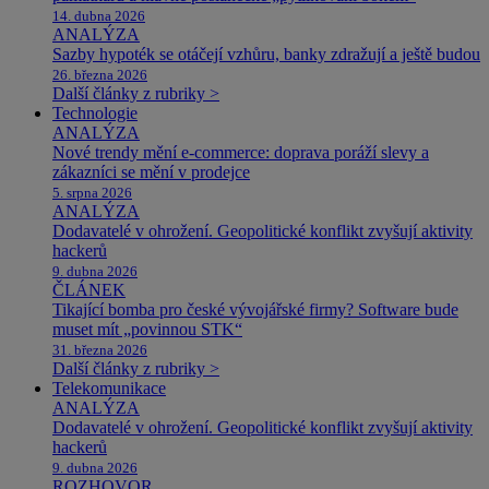
14. dubna 2026
ANALÝZA
Sazby hypoték se otáčejí vzhůru, banky zdražují a ještě budou
26. března 2026
Další články z rubriky >
Technologie
ANALÝZA
Nové trendy mění e-commerce: doprava poráží slevy a
zákazníci se mění v prodejce
5. srpna 2026
ANALÝZA
Dodavatelé v ohrožení. Geopolitické konflikt zvyšují aktivity
hackerů
9. dubna 2026
ČLÁNEK
Tikající bomba pro české vývojářské firmy? Software bude
muset mít „povinnou STK“
31. března 2026
Další články z rubriky >
Telekomunikace
ANALÝZA
Dodavatelé v ohrožení. Geopolitické konflikt zvyšují aktivity
hackerů
9. dubna 2026
ROZHOVOR