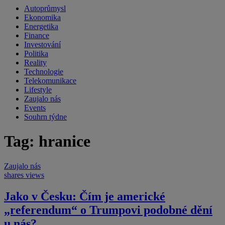
Autoprůmysl
Ekonomika
Energetika
Finance
Investování
Politika
Reality
Technologie
Telekomunikace
Lifestyle
Zaujalo nás
Events
Souhrn týdne
Tag: hranice
Zaujalo nás
shares
views
Jako v Česku: Čím je americké
„referendum“ o Trumpovi podobné dění
u nás?