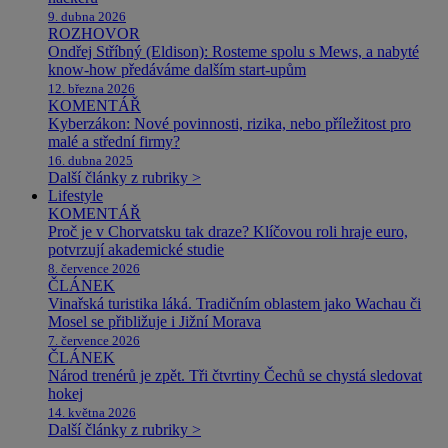
9. dubna 2026
ROZHOVOR
Ondřej Stříbný (Eldison): Rosteme spolu s Mews, a nabyté
know-how předáváme dalším start-upům
12. března 2026
KOMENTÁŘ
Kyberzákon: Nové povinnosti, rizika, nebo příležitost pro
malé a střední firmy?
16. dubna 2025
Další články z rubriky >
Lifestyle
KOMENTÁŘ
Proč je v Chorvatsku tak draze? Klíčovou roli hraje euro,
potvrzují akademické studie
8. července 2026
ČLÁNEK
Vinařská turistika láká. Tradičním oblastem jako Wachau či
Mosel se přibližuje i Jižní Morava
7. července 2026
ČLÁNEK
Národ trenérů je zpět. Tři čtvrtiny Čechů se chystá sledovat
hokej
14. května 2026
Další články z rubriky >