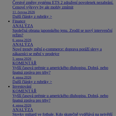
Čerstvé změny systému ETS 2 zdražení povolenek nezabrání.
Cenové výkyvy by ale mohly zmírnit
11. června 2026
Další články z rubriky >
Finance
ANALÝZA
Společná obrana japonského jenu. Zrodil se nový intervenční
režim?
6. srpna 2026
ANALÝZA
Nové trendy mění e-commerce: doprava poráží slevy a
zákazníci se mění v prodejce
5. srpna 2026
KOMENTÁŘ
Vyšší časová prémie u amerického dluhopisu. Dobrá, nebo
špatná zpráva pro trhy?
4. srpna 2026
Další články z rubriky >
Investování
KOMENTÁŘ
Vyšší časová prémie u amerického dluhopisu. Dobrá, nebo
špatná zpráva pro trhy?
4. srpna 2026
ANALÝZA
Stovky miliard ve fotbale. Kdo skutečně vydělává na největší