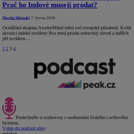
Proč ho Indové musejí prodat?
Martin Sklenský
7. června 2018
Ocelářská skupina ArcelorMittal mění své evropské působení. Kvůli
akvizici italské ocelárny Ilva musí prodat ostravský závod a dalších
pět oceláren…
1
2
3
4
Poslechněte si rozhovory s osobnostmi českého i světového
byznysu.
Vstup do podcast zóny
redakce