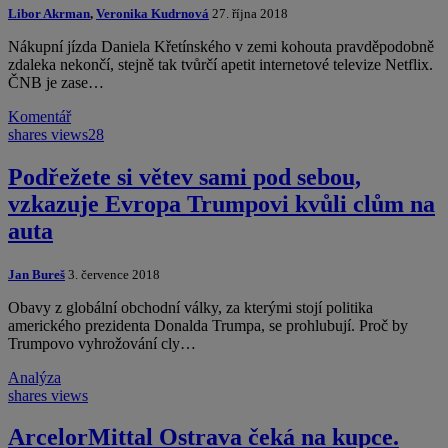
Libor Akrman
,
Veronika Kudrnová
27. října 2018
Nákupní jízda Daniela Křetínského v zemi kohouta pravděpodobně
zdaleka nekončí, stejně tak tvůrčí apetit internetové televize Netflix.
ČNB je zase…
Komentář
shares
views
28
Podřežete si větev sami pod sebou,
vzkazuje Evropa Trumpovi kvůli clům na
auta
Jan Bureš
3. července 2018
Obavy z globální obchodní války, za kterými stojí politika
amerického prezidenta Donalda Trumpa, se prohlubují. Proč by
Trumpovo vyhrožování cly…
Analýza
shares
views
ArcelorMittal Ostrava čeká na kupce.