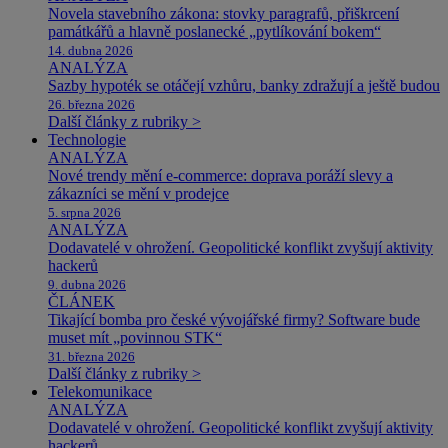
Novela stavebního zákona: stovky paragrafů, přiškrcení
památkářů a hlavně poslanecké „pytlíkování bokem“
14. dubna 2026
ANALÝZA
Sazby hypoték se otáčejí vzhůru, banky zdražují a ještě budou
26. března 2026
Další články z rubriky >
Technologie
ANALÝZA
Nové trendy mění e-commerce: doprava poráží slevy a
zákazníci se mění v prodejce
5. srpna 2026
ANALÝZA
Dodavatelé v ohrožení. Geopolitické konflikt zvyšují aktivity
hackerů
9. dubna 2026
ČLÁNEK
Tikající bomba pro české vývojářské firmy? Software bude
muset mít „povinnou STK“
31. března 2026
Další články z rubriky >
Telekomunikace
ANALÝZA
Dodavatelé v ohrožení. Geopolitické konflikt zvyšují aktivity
hackerů