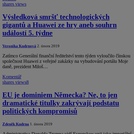
shares
views
Výsledková smršť technologických
gigantů a Huawei ze hry aneb souhrn
událostí 5. týdne
Veronika Kudrnová
2. února 2019
Zatímco Generální finanční ředitelství tento týden vyloučilo čínskou
společnost Huawei z veřejné zakázky na vybudování portálu Moje
daně, prezident Miloš…
Komentář
shares
views
8
EU je dominiem Německa? Ne, to jen
dramatické titulky zakrývají podstatu
politických kompromisů
Zdeněk Kudrna
1. února 2019
Administrativa Donalda Trumpa vidí Evropskou unii jako imperiální