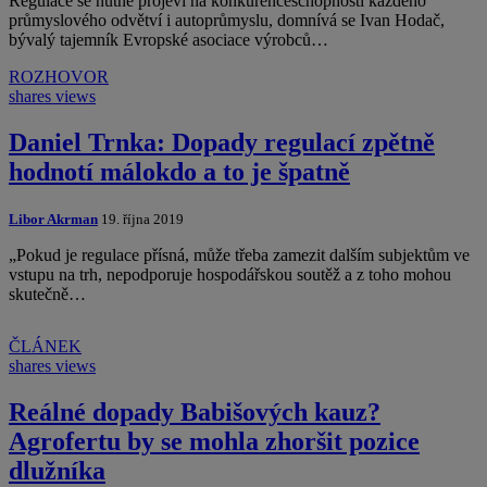
Regulace se nutně projeví na konkurenceschopnosti každého
průmyslového odvětví i autoprůmyslu, domnívá se Ivan Hodač,
bývalý tajemník Evropské asociace výrobců…
ROZHOVOR
shares
views
Daniel Trnka: Dopady regulací zpětně
hodnotí málokdo a to je špatně
Libor Akrman
19. října 2019
„Pokud je regulace přísná, může třeba zamezit dalším subjektům ve
vstupu na trh, nepodporuje hospodářskou soutěž a z toho mohou
skutečně…
ČLÁNEK
shares
views
Reálné dopady Babišových kauz?
Agrofertu by se mohla zhoršit pozice
dlužníka