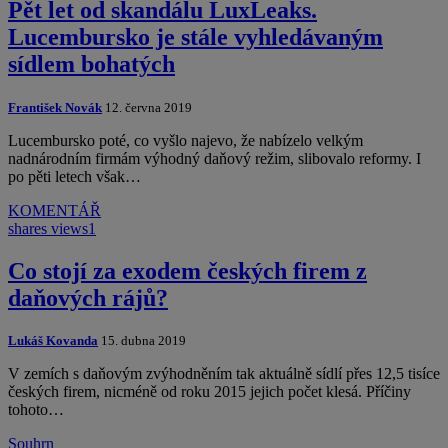
Pět let od skandálu LuxLeaks.
Lucembursko je stále vyhledávaným
sídlem bohatých
František Novák
12. června 2019
Lucembursko poté, co vyšlo najevo, že nabízelo velkým
nadnárodním firmám výhodný daňový režim, slibovalo reformy. I
po pěti letech však…
KOMENTÁŘ
shares
views
1
Co stojí za exodem českých firem z
daňových rájů?
Lukáš Kovanda
15. dubna 2019
V zemích s daňovým zvýhodněním tak aktuálně sídlí přes 12,5 tisíce
českých firem, nicméně od roku 2015 jejich počet klesá. Příčiny
tohoto…
Souhrn