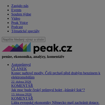
Zaujalo nás
Events
Souhrn týdne
Video
Peak Voice
Podcast
Tématické speciály
peníze, ekonomika, analýzy, komentáře
Autoprůmysl
ČLÁNEK
Konec naftové modly. Češi prchají před drahým benzinem k
elektromobilům
22. dubna 2026
KOMENTÁŘ
Jak moc bude český průmysl bolet „íránský šok“?
13. března 2026
KOMENTÁŘ
Lídra evropské ekonomiky Německo mají zachránit dotace.