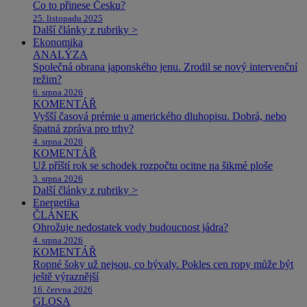
Co to přinese Česku?
25. listopadu 2025
Další články z rubriky >
Ekonomika
ANALÝZA
Společná obrana japonského jenu. Zrodil se nový intervenční
režim?
6. srpna 2026
KOMENTÁŘ
Vyšší časová prémie u amerického dluhopisu. Dobrá, nebo
špatná zpráva pro trhy?
4. srpna 2026
KOMENTÁŘ
Už příští rok se schodek rozpočtu ocitne na šikmé ploše
3. srpna 2026
Další články z rubriky >
Energetika
ČLÁNEK
Ohrožuje nedostatek vody budoucnost jádra?
4. srpna 2026
KOMENTÁŘ
Ropné šoky už nejsou, co bývaly. Pokles cen ropy může být
ještě výraznější
16. června 2026
GLOSA