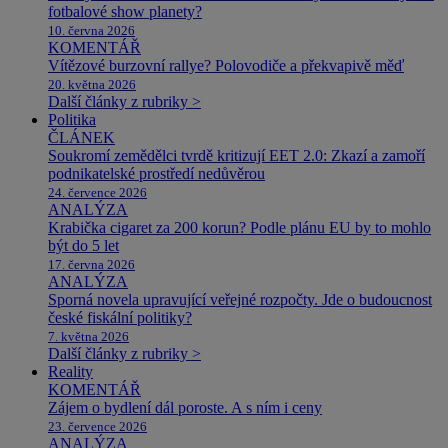
fotbalové show planety?
10. června 2026
KOMENTÁŘ
Vítězové burzovní rallye? Polovodiče a překvapivě měď
20. května 2026
Další články z rubriky >
Politika
ČLÁNEK
Soukromí zemědělci tvrdě kritizují EET 2.0: Zkazí a zamoří
podnikatelské prostředí nedůvěrou
24. července 2026
ANALÝZA
Krabička cigaret za 200 korun? Podle plánu EU by to mohlo
být do 5 let
17. června 2026
ANALÝZA
Sporná novela upravující veřejné rozpočty. Jde o budoucnost
české fiskální politiky?
7. května 2026
Další články z rubriky >
Reality
KOMENTÁŘ
Zájem o bydlení dál poroste. A s ním i ceny
23. července 2026
ANALÝZA