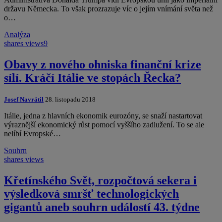
državu Německa. To však prozrazuje víc o jejím vnímání světa než
o…
Analýza
shares
views
9
Obavy z nového ohniska finanční krize
sílí. Kráčí Itálie ve stopách Řecka?
Josef Navrátil
28. listopadu 2018
Itálie, jedna z hlavních ekonomik eurozóny, se snaží nastartovat
výraznější ekonomický růst pomocí vyššího zadlužení. To se ale
nelíbí Evropské…
Souhrn
shares
views
Křetínského Svět, rozpočtová sekera i
výsledková smršť technologických
gigantů aneb souhrn událostí 43. týdne