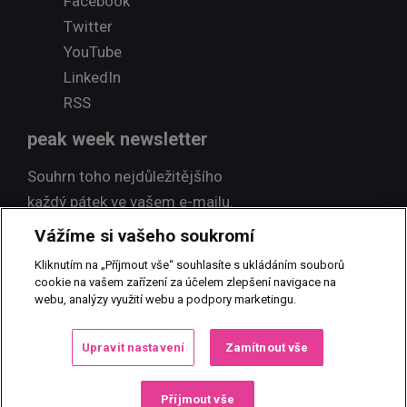
Facebook
Twitter
YouTube
LinkedIn
RSS
peak week newsletter
Souhrn toho nejdůležitějšího
každý pátek ve vašem e-mailu.
Vážíme si vašeho soukromí
Přihlásit odběr
Kliknutím na „Příjmout vše“ souhlasíte s ukládáním souborů
cookie na vašem zařízení za účelem zlepšení navigace na
webu, analýzy využití webu a podpory marketingu.
© 2017 PEAK NEWS MEDIA, s.r.o.
Jakékoliv užití obsahu včetně
Upravit nastavení
Zamítnout vše
převzetí, šíření či dalšího zpřístupňování článků a fotografií je bez
písemného souhlasu PEAK NEWS MEDIA, s.r.o. zakázáno.
Příjmout vše