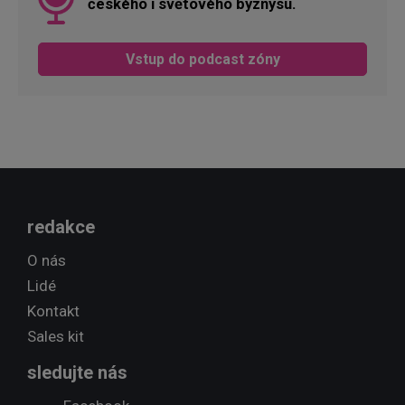
českého i světového byznysu.
Vstup do podcast zóny
redakce
O nás
Lidé
Kontakt
Sales kit
sledujte nás