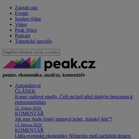
Zaujalo nás
Events
Souhrn týdne
Video
Peak Voice
Podcast
Tématické speciály
peníze, ekonomika, analýzy, komentáře
Autoprůmysl
ČLÁNEK
Konec naftové modly. Češi prchají před drahým benzinem k
elektromobilům
22. dubna 2026
KOMENTÁŘ
Jak moc bude český průmysl bolet „íránský šok“?
13. března 2026
KOMENTÁŘ
Lídra evropské ekonomiky Německo mají zachránit dotace.