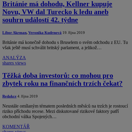
Británie má dohodu, Kellner kupuje
Novu, VW dal Turecko k ledu aneb
souhrn událostí 42. týdne
Libor Akrman
,
Veronika Kudrnová
19. října 2019
Británie má konečně dohodu s Bruselem o svém odchodu z EU. Tu
však ještě musí schválit britský parlament, a jelikož…
ANALÝZA
shares
views
Těžká doba investorů: co mohou pro
zbytek roku na finančních trzích čekat?
Redakce
4. října 2019
Neustále omílaným tématem posledních měsíců na trzích je rostoucí
riziko příchodu recese. Mezi diskutované rizikové faktory patří
obchodní válka Spojených…
KOMENTÁŘ
shares
views