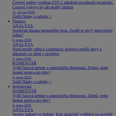
Čerstvé změny systému ETS 2 zdražení povolenek nezabrání.
Cenové výkyvy by ale mohly zmírnit
11. června 2026
Další články z rubriky >
Finance
ANALÝZA
Společná obrana japonského jenu. Zrodil se nový intervenční
režim?
6. srpna 2026
ANALÝZA
Nové trendy mění e-commerce: doprava poráží slevy a
zákazníci se mění v prodejce
5. srpna 2026
KOMENTÁŘ
Vyšší časová prémie u amerického dluhopisu. Dobrá, nebo
špatná zpráva pro trhy?
4. srpna 2026
Další články z rubriky >
Investování
KOMENTÁŘ
Vyšší časová prémie u amerického dluhopisu. Dobrá, nebo
špatná zpráva pro trhy?
4. srpna 2026
ANALÝZA
Stovky miliard ve fotbale. Kdo skutečně vydělává na největší