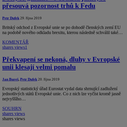
přesouvá pozornost trhů k Fedu
Petr Dufek
29. října 2019
Britský odchod z Evropské unie se po dohodě členských zemí EU
na podobě nového odkladu brexitu, kterou následně schválil také…
KOMENTÁŘ
shares
views
1
Překvapení se nekoná, dluhy v Evropské
unii klesají velmi pomalu
Jan Bureš
,
Petr Dufek
20. října 2019
Evropský statistický úřad Eurostat vydal data shrnující zadlužení
jednotlivých států Evropské unie. Co z nich lze vyčíst kromě jasně
nejvyššího…
SOUHRN
shares
views
shares
views