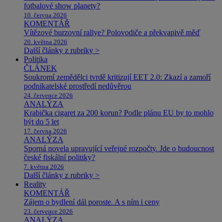
fotbalové show planety?
10. června 2026
KOMENTÁŘ
Vítězové burzovní rallye? Polovodiče a překvapivě měď
20. května 2026
Další články z rubriky >
Politika
ČLÁNEK
Soukromí zemědělci tvrdě kritizují EET 2.0: Zkazí a zamoří
podnikatelské prostředí nedůvěrou
24. července 2026
ANALÝZA
Krabička cigaret za 200 korun? Podle plánu EU by to mohlo
být do 5 let
17. června 2026
ANALÝZA
Sporná novela upravující veřejné rozpočty. Jde o budoucnost
české fiskální politiky?
7. května 2026
Další články z rubriky >
Reality
KOMENTÁŘ
Zájem o bydlení dál poroste. A s ním i ceny
23. července 2026
ANALÝZA