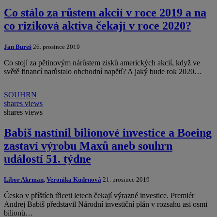
Co stálo za růstem akcií v roce 2019 a na
co riziková aktiva čekají v roce 2020?
Jan Bureš
26. prosince 2019
Co stojí za pětinovým nárůstem zisků amerických akcií, když ve
světě financí narůstalo obchodní napětí? A jaký bude rok 2020…
SOUHRN
shares
views
shares
views
Babiš nastínil bilionové investice a Boeing
zastaví výrobu Maxů aneb souhrn
událostí 51. týdne
Libor Akrman
,
Veronika Kudrnová
21. prosince 2019
Česko v příštích třiceti letech čekají výrazné investice. Premiér
Andrej Babiš představil Národní investiční plán v rozsahu asi osmi
bilionů…