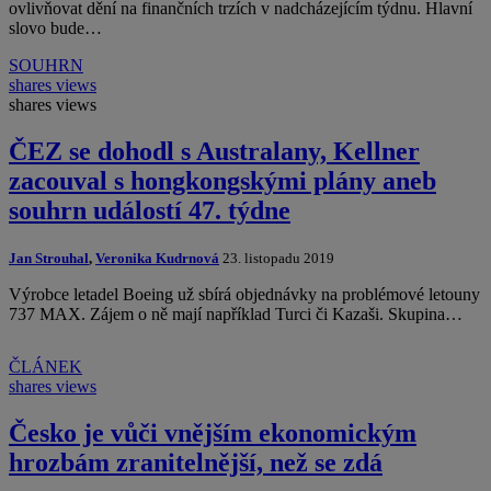
ovlivňovat dění na finančních trzích v nadcházejícím týdnu. Hlavní
slovo bude…
SOUHRN
shares
views
shares
views
ČEZ se dohodl s Australany, Kellner
zacouval s hongkongskými plány aneb
souhrn událostí 47. týdne
Jan Strouhal
,
Veronika Kudrnová
23. listopadu 2019
Výrobce letadel Boeing už sbírá objednávky na problémové letouny
737 MAX. Zájem o ně mají například Turci či Kazaši. Skupina…
ČLÁNEK
shares
views
Česko je vůči vnějším ekonomickým
hrozbám zranitelnější, než se zdá