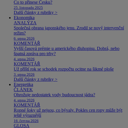
Co to přinese Česku?
25. listopadu 2025
Další články z rubriky >
Ekonomika
ANALÝZA
Společná obrana japonského jenu. Zrodil se nový intervenční
režim?
6. srpna 2026
KOMENTÁŘ
Vyšší časová prémie u amerického dluhopisu. Dobrá, nebo
špatná zpráva pro trhy?
4. srpna 2026
KOMENTÁŘ
Už příští rok se schodek rozpočtu ocitne na šikmé ploše
3. srpna 2026
Další články z rubriky >
Energetika
ČLÁNEK
Ohrožuje nedostatek vody budoucnost jádra?
4. srpna 2026
KOMENTÁŘ
Ropné šoky už nejsou, co bývaly. Pokles cen ropy může být
ještě výraznější
16. června 2026
GLOSA