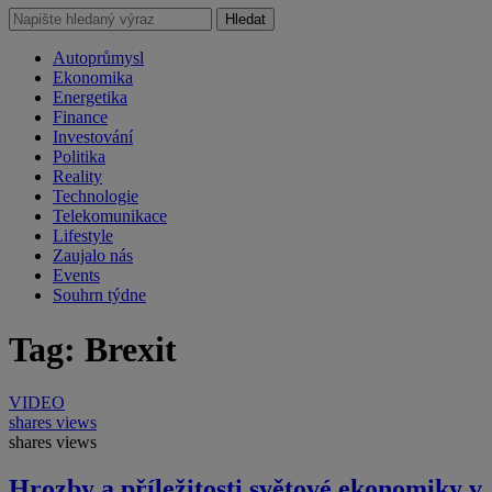
Hledat
Autoprůmysl
Ekonomika
Energetika
Finance
Investování
Politika
Reality
Technologie
Telekomunikace
Lifestyle
Zaujalo nás
Events
Souhrn týdne
Tag: Brexit
VIDEO
shares
views
shares
views
Hrozby a příležitosti světové ekonomiky v