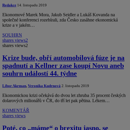
Redakce
14. listopadu 2019
Ekonomové Marek Mora, Jakub Seidler a Lukáš Kovanda na
společné konferenci rozebírali, zda Česko zasáhne ekonomická
krize a v jakém…
SOUHRN
shares
views
2
shares
views
2
Krize bude, obří automobilová fúze je na
spadnutí a Kellner zase koupí Novu aneb
souhrn událostí 44. týdne
Libor Akrman
,
Veronika Kudrnová
2. listopadu 2019
Ekonomickou krizi očekává do dvou let zhruba 35 procent českých
dolarových milionářů v ČR, do tří let pak pětina. Lékem…
KOMENTÁŘ
shares
views
Poté, co „máme“ o brexitu jasno, se