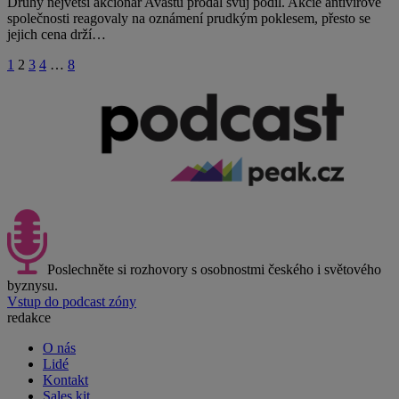
Druhý největší akcionář Avastu prodal svůj podíl. Akcie antivirové
společnosti reagovaly na oznámení prudkým poklesem, přesto se
jejich cena drží…
1
2
3
4
…
8
Poslechněte si rozhovory s osobnostmi českého i světového
byznysu.
Vstup do podcast zóny
redakce
O nás
Lidé
Kontakt
Sales kit