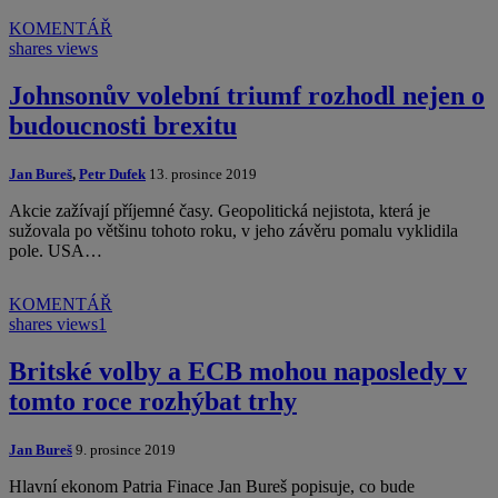
KOMENTÁŘ
shares
views
Johnsonův volební triumf rozhodl nejen o
budoucnosti brexitu
Jan Bureš
,
Petr Dufek
13. prosince 2019
Akcie zažívají příjemné časy. Geopolitická nejistota, která je
sužovala po většinu tohoto roku, v jeho závěru pomalu vyklidila
pole. USA…
KOMENTÁŘ
shares
views
1
Britské volby a ECB mohou naposledy v
tomto roce rozhýbat trhy
Jan Bureš
9. prosince 2019
Hlavní ekonom Patria Finace Jan Bureš popisuje, co bude