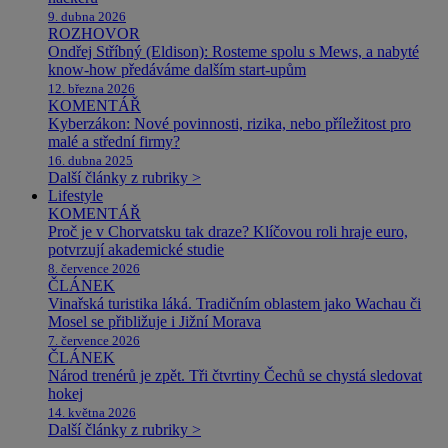
9. dubna 2026
ROZHOVOR
Ondřej Stříbný (Eldison): Rosteme spolu s Mews, a nabyté
know-how předáváme dalším start-upům
12. března 2026
KOMENTÁŘ
Kyberzákon: Nové povinnosti, rizika, nebo příležitost pro
malé a střední firmy?
16. dubna 2025
Další články z rubriky >
Lifestyle
KOMENTÁŘ
Proč je v Chorvatsku tak draze? Klíčovou roli hraje euro,
potvrzují akademické studie
8. července 2026
ČLÁNEK
Vinařská turistika láká. Tradičním oblastem jako Wachau či
Mosel se přibližuje i Jižní Morava
7. července 2026
ČLÁNEK
Národ trenérů je zpět. Tři čtvrtiny Čechů se chystá sledovat
hokej
14. května 2026
Další články z rubriky >