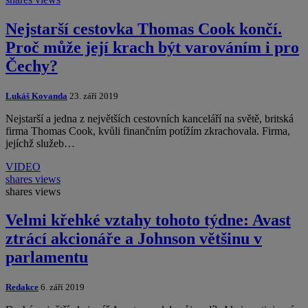
Nejstarší cestovka Thomas Cook končí.
Proč může její krach být varováním i pro
Čechy?
Lukáš Kovanda
23. září 2019
Nejstarší a jedna z největších cestovních kanceláří na světě, britská
firma Thomas Cook, kvůli finančním potížím zkrachovala. Firma,
jejíchž služeb…
VIDEO
shares
views
shares
views
Velmi křehké vztahy tohoto týdne: Avast
ztrácí akcionáře a Johnson většinu v
parlamentu
Redakce
6. září 2019