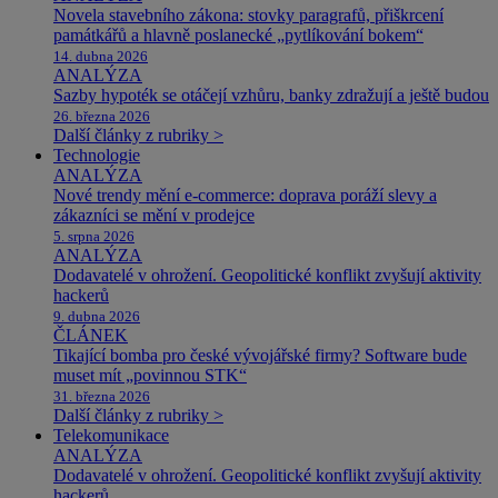
Novela stavebního zákona: stovky paragrafů, přiškrcení
památkářů a hlavně poslanecké „pytlíkování bokem“
14. dubna 2026
ANALÝZA
Sazby hypoték se otáčejí vzhůru, banky zdražují a ještě budou
26. března 2026
Další články z rubriky >
Technologie
ANALÝZA
Nové trendy mění e-commerce: doprava poráží slevy a
zákazníci se mění v prodejce
5. srpna 2026
ANALÝZA
Dodavatelé v ohrožení. Geopolitické konflikt zvyšují aktivity
hackerů
9. dubna 2026
ČLÁNEK
Tikající bomba pro české vývojářské firmy? Software bude
muset mít „povinnou STK“
31. března 2026
Další články z rubriky >
Telekomunikace
ANALÝZA
Dodavatelé v ohrožení. Geopolitické konflikt zvyšují aktivity
hackerů