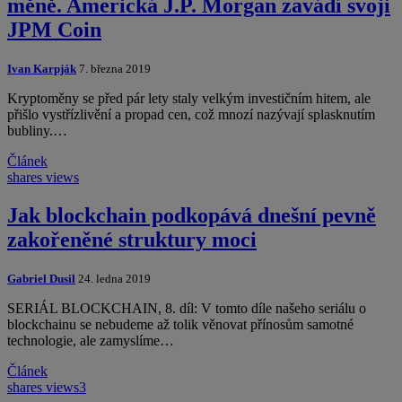
měně. Americká J.P. Morgan zavádí svoji
JPM Coin
Ivan Karpják
7. března 2019
Kryptoměny se před pár lety staly velkým investičním hitem, ale
přišlo vystřízlivění a propad cen, což mnozí nazývají splasknutím
bubliny.…
Článek
shares
views
Jak blockchain podkopává dnešní pevně
zakořeněné struktury moci
Gabriel Dusil
24. ledna 2019
SERIÁL BLOCKCHAIN, 8. díl: V tomto díle našeho seriálu o
blockchainu se nebudeme až tolik věnovat přínosům samotné
technologie, ale zamyslíme…
Článek
shares
views
3