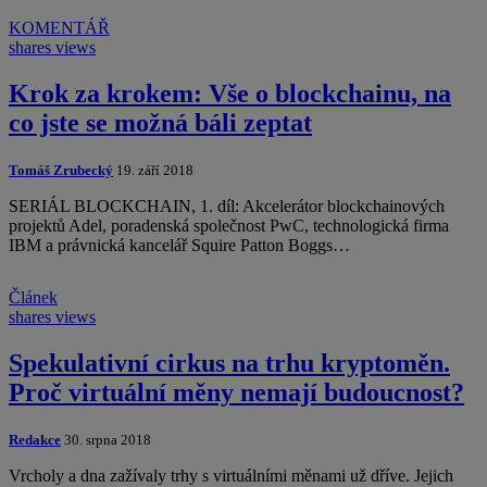
KOMENTÁŘ
shares
views
Krok za krokem: Vše o blockchainu, na
co jste se možná báli zeptat
Tomáš Zrubecký
19. září 2018
SERIÁL BLOCKCHAIN, 1. díl: Akcelerátor blockchainových
projektů Adel, poradenská společnost PwC, technologická firma
IBM a právnická kancelář Squire Patton Boggs…
Článek
shares
views
Spekulativní cirkus na trhu kryptoměn.
Proč virtuální měny nemají budoucnost?
Redakce
30. srpna 2018
Vrcholy a dna zažívaly trhy s virtuálními měnami už dříve. Jejich