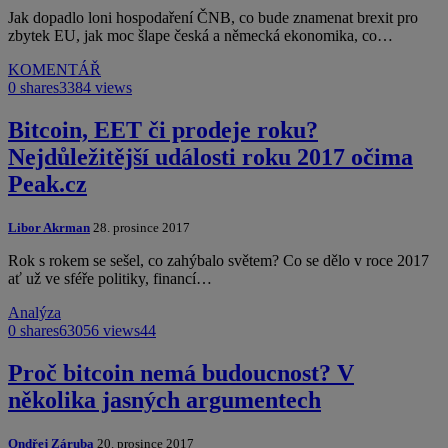
Jak dopadlo loni hospodaření ČNB, co bude znamenat brexit pro
zbytek EU, jak moc šlape česká a německá ekonomika, co…
KOMENTÁŘ
0 shares
3384 views
Bitcoin, EET či prodeje roku?
Nejdůležitější události roku 2017 očima
Peak.cz
Libor Akrman
28. prosince 2017
Rok s rokem se sešel, co zahýbalo světem? Co se dělo v roce 2017
ať už ve sféře politiky, financí…
Analýza
0 shares
63056 views
44
Proč bitcoin nemá budoucnost? V
několika jasných argumentech
Ondřej Záruba
20. prosince 2017