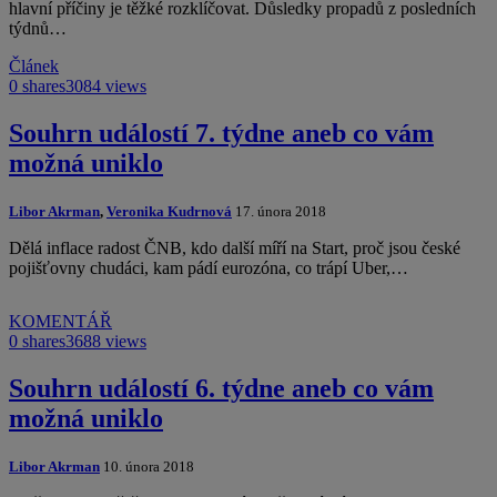
hlavní příčiny je těžké rozklíčovat. Důsledky propadů z posledních
týdnů…
Článek
0 shares
3084 views
Souhrn událostí 7. týdne aneb co vám
možná uniklo
Libor Akrman
,
Veronika Kudrnová
17. února 2018
Dělá inflace radost ČNB, kdo další míří na Start, proč jsou české
pojišťovny chudáci, kam pádí eurozóna, co trápí Uber,…
KOMENTÁŘ
0 shares
3688 views
Souhrn událostí 6. týdne aneb co vám
možná uniklo
Libor Akrman
10. února 2018