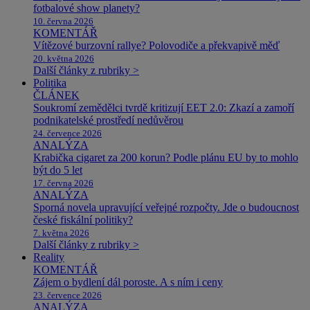
fotbalové show planety?
10. června 2026
KOMENTÁŘ
Vítězové burzovní rallye? Polovodiče a překvapivě měď
20. května 2026
Další články z rubriky >
Politika
ČLÁNEK
Soukromí zemědělci tvrdě kritizují EET 2.0: Zkazí a zamoří
podnikatelské prostředí nedůvěrou
24. července 2026
ANALÝZA
Krabička cigaret za 200 korun? Podle plánu EU by to mohlo
být do 5 let
17. června 2026
ANALÝZA
Sporná novela upravující veřejné rozpočty. Jde o budoucnost
české fiskální politiky?
7. května 2026
Další články z rubriky >
Reality
KOMENTÁŘ
Zájem o bydlení dál poroste. A s ním i ceny
23. července 2026
ANALÝZA