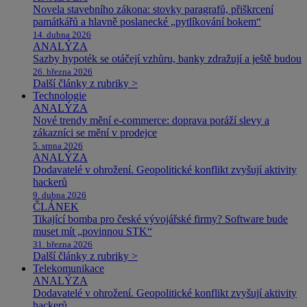
Novela stavebního zákona: stovky paragrafů, přiškrcení
památkářů a hlavně poslanecké „pytlíkování bokem“
14. dubna 2026
ANALÝZA
Sazby hypoték se otáčejí vzhůru, banky zdražují a ještě budou
26. března 2026
Další články z rubriky >
Technologie
ANALÝZA
Nové trendy mění e-commerce: doprava poráží slevy a
zákazníci se mění v prodejce
5. srpna 2026
ANALÝZA
Dodavatelé v ohrožení. Geopolitické konflikt zvyšují aktivity
hackerů
9. dubna 2026
ČLÁNEK
Tikající bomba pro české vývojářské firmy? Software bude
muset mít „povinnou STK“
31. března 2026
Další články z rubriky >
Telekomunikace
ANALÝZA
Dodavatelé v ohrožení. Geopolitické konflikt zvyšují aktivity
hackerů