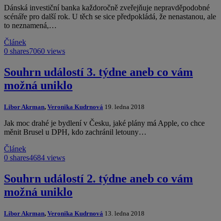
Dánská investiční banka každoročně zveřejňuje nepravděpodobné
scénáře pro další rok. U těch se sice předpokládá, že nenastanou, ale
to neznamená,…
Článek
0 shares
7060 views
Souhrn událostí 3. týdne aneb co vám
možná uniklo
Libor Akrman
,
Veronika Kudrnová
19. ledna 2018
Jak moc drahé je bydlení v Česku, jaké plány má Apple, co chce
měnit Brusel u DPH, kdo zachránil letouny…
Článek
0 shares
4684 views
Souhrn událostí 2. týdne aneb co vám
možná uniklo
Libor Akrman
,
Veronika Kudrnová
13. ledna 2018