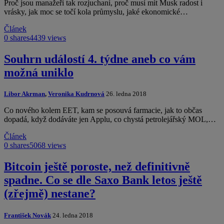
Proč jsou manažeři tak rozjuchaní, proč musí mít Musk radost i
vrásky, jak moc se točí kola průmyslu, jaké ekonomické…
Článek
0 shares
4439 views
Souhrn událostí 4. týdne aneb co vám
možná uniklo
Libor Akrman
,
Veronika Kudrnová
26. ledna 2018
Co nového kolem EET, kam se posouvá farmacie, jak to občas
dopadá, když dodáváte jen Applu, co chystá petrolejářský MOL,…
Článek
0 shares
5068 views
Bitcoin ještě poroste, než definitivně
spadne. Co se dle Saxo Bank letos ještě
(zřejmě) nestane?
František Novák
24. ledna 2018