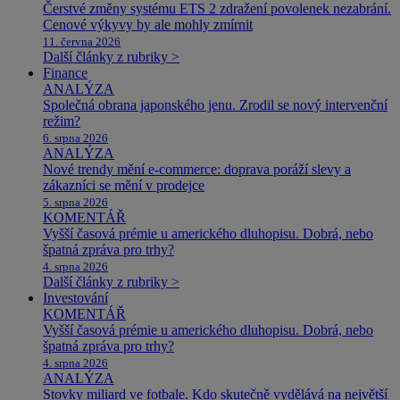
Čerstvé změny systému ETS 2 zdražení povolenek nezabrání.
Cenové výkyvy by ale mohly zmírnit
11. června 2026
Další články z rubriky >
Finance
ANALÝZA
Společná obrana japonského jenu. Zrodil se nový intervenční
režim?
6. srpna 2026
ANALÝZA
Nové trendy mění e-commerce: doprava poráží slevy a
zákazníci se mění v prodejce
5. srpna 2026
KOMENTÁŘ
Vyšší časová prémie u amerického dluhopisu. Dobrá, nebo
špatná zpráva pro trhy?
4. srpna 2026
Další články z rubriky >
Investování
KOMENTÁŘ
Vyšší časová prémie u amerického dluhopisu. Dobrá, nebo
špatná zpráva pro trhy?
4. srpna 2026
ANALÝZA
Stovky miliard ve fotbale. Kdo skutečně vydělává na největší