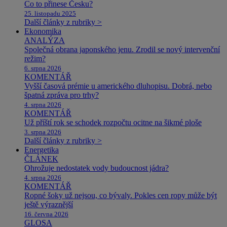
Co to přinese Česku?
25. listopadu 2025
Další články z rubriky >
Ekonomika
ANALÝZA
Společná obrana japonského jenu. Zrodil se nový intervenční
režim?
6. srpna 2026
KOMENTÁŘ
Vyšší časová prémie u amerického dluhopisu. Dobrá, nebo
špatná zpráva pro trhy?
4. srpna 2026
KOMENTÁŘ
Už příští rok se schodek rozpočtu ocitne na šikmé ploše
3. srpna 2026
Další články z rubriky >
Energetika
ČLÁNEK
Ohrožuje nedostatek vody budoucnost jádra?
4. srpna 2026
KOMENTÁŘ
Ropné šoky už nejsou, co bývaly. Pokles cen ropy může být
ještě výraznější
16. června 2026
GLOSA