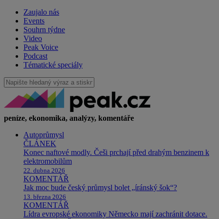
Zaujalo nás
Events
Souhrn týdne
Video
Peak Voice
Podcast
Tématické speciály
peníze, ekonomika, analýzy, komentáře
Autoprůmysl
ČLÁNEK
Konec naftové modly. Češi prchají před drahým benzinem k
elektromobilům
22. dubna 2026
KOMENTÁŘ
Jak moc bude český průmysl bolet „íránský šok“?
13. března 2026
KOMENTÁŘ
Lídra evropské ekonomiky Německo mají zachránit dotace.