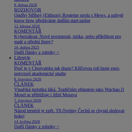
9. dubna 2026
ROZHOVOR
Ondřej Stříbný (Eldison): Rosteme spolu s Mews, a nabyté
know-how předáváme dalším start-upům
12. března 2026
KOMENTÁŘ
Kyberzákon: Nové povinnosti, rizika, nebo příležitost pro
malé a střední firmy?
16. dubna 2025
Další články z rubriky >
Lifestyle
KOMENTÁŘ
Proč je v Chorvatsku tak draze? Klíčovou roli hraje euro,
potvrzují akademické studie
8. července 2026
ČLÁNEK
Vinařská turistika láká. Tradičním oblastem jako Wachau či
Mosel se přibližuje i Jižní Morava
7. července 2026
ČLÁNEK
Národ trenérů je zpět. Tři čtvrtiny Čechů se chystá sledovat
hokej
14. května 2026
Další články z rubriky >