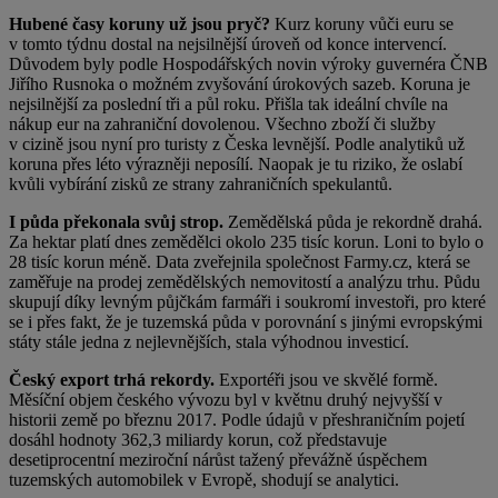
Hubené časy koruny už jsou pryč?
Kurz koruny vůči euru se
v tomto týdnu dostal na nejsilnější úroveň od konce intervencí.
Důvodem byly podle Hospodářských novin výroky guvernéra ČNB
Jiřího Rusnoka o možném zvyšování úrokových sazeb. Koruna je
nejsilnější za poslední tři a půl roku. Přišla tak ideální chvíle na
nákup eur na zahraniční dovolenou. Všechno zboží či služby
v cizině jsou nyní pro turisty z Česka levnější. Podle analytiků už
koruna přes léto výrazněji neposílí. Naopak je tu riziko, že oslabí
kvůli vybírání zisků ze strany zahraničních spekulantů.
I půda překonala svůj strop.
Zemědělská půda je rekordně drahá.
Za hektar platí dnes zemědělci okolo 235 tisíc korun. Loni to bylo o
28 tisíc korun méně. Data zveřejnila společnost Farmy.cz, která se
zaměřuje na prodej zemědělských nemovitostí a analýzu trhu. Půdu
skupují díky levným půjčkám farmáři i soukromí investoři, pro které
se i přes fakt, že je tuzemská půda v porovnání s jinými evropskými
státy stále jedna z nejlevnějších, stala výhodnou investicí.
Český export trhá rekordy.
Exportéři jsou ve skvělé formě.
Měsíční objem českého vývozu byl v květnu druhý nejvyšší v
historii země po březnu 2017. Podle údajů v přeshraničním pojetí
dosáhl hodnoty 362,3 miliardy korun, což představuje
desetiprocentní meziroční nárůst tažený převážně úspěchem
tuzemských automobilek v Evropě, shodují se analytici.