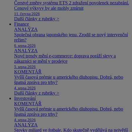
Čerstvé změny systému ETS 2 zdražení povolenek nezabrání.
Cenové výkyvy by ale mohly zmírnit
11. června 2026
Další články z rubriky >
Finance
ANALÝZA
Společná obrana japonského jenu. Zrodil se nový intervenční
režim?
6. srpna 2026
ANALÝZA
Nové trendy mění e-commerce: doprava poráží slevy a
zákazníci se mění v prodejce
5. srpna 2026
KOMENTÁŘ
Vyšší časová prémie u amerického dluhopisu. Dobrá, nebo
špatná zpráva pro trhy?
4. srpna 2026
Další články z rubriky >
Investování
KOMENTÁŘ
Vyšší časová prémie u amerického dluhopisu. Dobrá, nebo
špatná zpráva pro trhy?
4. srpna 2026
ANALÝZA
Stovky miliard ve fotbale. Kdo skutečně vydělává na největší