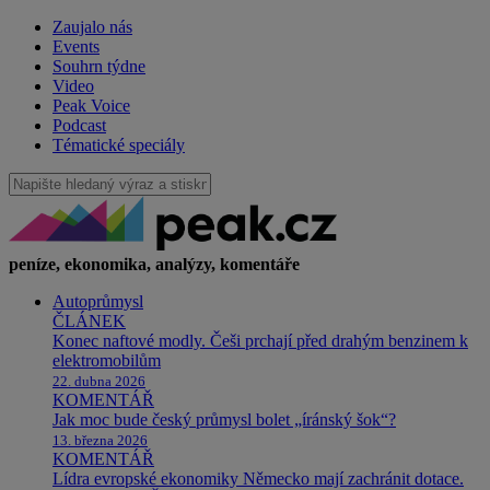
Zaujalo nás
Events
Souhrn týdne
Video
Peak Voice
Podcast
Tématické speciály
peníze, ekonomika, analýzy, komentáře
Autoprůmysl
ČLÁNEK
Konec naftové modly. Češi prchají před drahým benzinem k
elektromobilům
22. dubna 2026
KOMENTÁŘ
Jak moc bude český průmysl bolet „íránský šok“?
13. března 2026
KOMENTÁŘ
Lídra evropské ekonomiky Německo mají zachránit dotace.