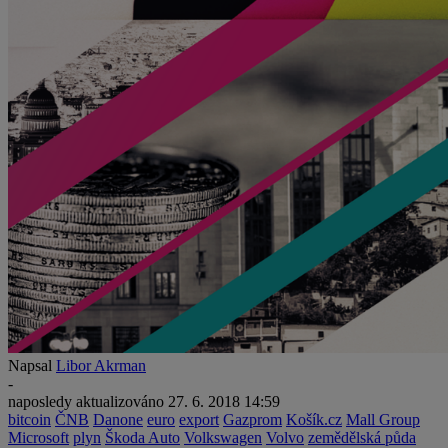
Napsal
Libor Akrman
-
naposledy aktualizováno
27. 6. 2018 14:59
bitcoin
ČNB
Danone
euro
export
Gazprom
Košík.cz
Mall Group
Microsoft
plyn
Škoda Auto
Volkswagen
Volvo
zemědělská půda