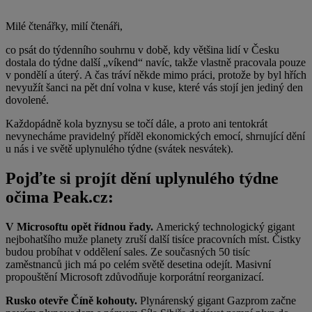
Milé čtenářky, milí čtenáři,
co psát do týdenního souhrnu v době, kdy většina lidí v Česku
dostala do týdne další „víkend“ navíc, takže vlastně pracovala pouze
v pondělí a úterý. A čas tráví někde mimo práci, protože by byl hřích
nevyužít šanci na pět dní volna v kuse, které vás stojí jen jediný den
dovolené.
Každopádně kola byznysu se točí dále, a proto ani tentokrát
nevynecháme pravidelný příděl ekonomických emocí, shrnující dění
u nás i ve světě uplynulého týdne (svátek nesvátek).
Pojďte si projít dění uplynulého týdne
očima Peak.cz:
V Microsoftu opět řídnou řady.
Americký technologický gigant
nejbohatšího muže planety zruší další tisíce pracovních míst. Čistky
budou probíhat v oddělení sales. Ze současných 50 tisíc
zaměstnanců jich má po celém světě desetina odejít. Masivní
propouštění Microsoft zdůvodňuje korporátní reorganizací.
Rusko otevře Číně kohouty.
Plynárenský gigant Gazprom začne