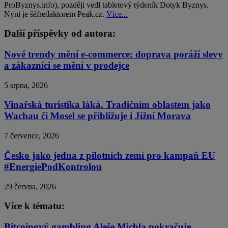
ProByznys.info), později vedl tabletový týdeník Dotyk Byznys.
Nyní je šéfredaktorem Peak.cz.
Více...
Další příspěvky od autora:
Nové trendy mění e-commerce: doprava poráží slevy
a zákazníci se mění v prodejce
5 srpna, 2026
Vinařská turistika láká. Tradičním oblastem jako
Wachau či Mosel se přibližuje i Jižní Morava
7 července, 2026
Česko jako jedna z pilotních zemí pro kampaň EU
#EnergiePodKontrolou
29 června, 2026
Více k tématu:
Bitcoinový gambling Aleše Michla pokračuje