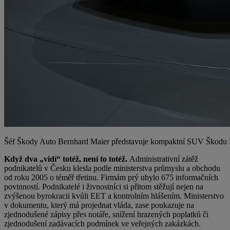
Šéf Škody Auto Bernhard Maier představuje kompaktní SUV Škodu 
Když dva „vidí“ totéž, není to totéž.
Administrativní zátěž
podnikatelů v Česku klesla podle ministerstva průmyslu a obchodu
od roku 2005 o téměř třetinu. Firmám prý ubylo 675 informačních
povinností. Podnikatelé i živnostníci si přitom stěžují nejen na
zvýšenou byrokracii kvůli EET a kontrolním hlášením. Ministerstvo
v dokumentu, který má projednat vláda, zase poukazuje na
zjednodušené zápisy přes notáře, snížení hrazených poplatků či
zjednodušení zadávacích podmínek ve veřejných zakázkách.