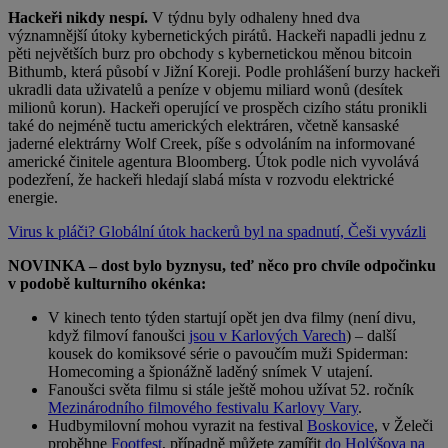
Hackeři nikdy nespí.
V týdnu byly odhaleny hned dva
významnější útoky kybernetických pirátů. Hackeři napadli jednu z
pěti největších burz pro obchody s kybernetickou měnou bitcoin
Bithumb, která působí v Jižní Koreji. Podle prohlášení burzy hackeři
ukradli data uživatelů a peníze v objemu miliard wonů (desítek
milionů korun). Hackeři operující ve prospěch cizího státu pronikli
také do nejméně tuctu amerických elektráren, včetně kansaské
jaderné elektrárny Wolf Creek, píše s odvoláním na informované
americké činitele agentura Bloomberg. Útok podle nich vyvolává
podezření, že hackeři hledají slabá místa v rozvodu elektrické
energie.
Virus k pláči? Globální útok hackerů byl na spadnutí, Češi vyvázli
NOVINKA – dost bylo byznysu, teď něco pro chvíle odpočinku
v podobě kulturního okénka:
V kinech tento týden startují opět jen dva filmy (není divu,
když filmoví fanoušci
jsou v Karlových Varech
) – další
kousek do komiksové série o pavoučím muži Spiderman:
Homecoming a špionážně laděný snímek V utajení.
Fanoušci světa filmu si stále ještě mohou užívat 52. ročník
Mezinárodního filmového festivalu Karlovy Vary
.
Hudbymilovní mohou vyrazit na festival
Boskovice
, v Želeči
proběhne
Footfest
, případně můžete zamířit
do Holýšova na