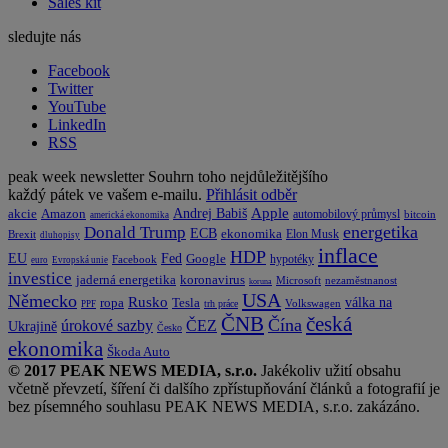
Sales kit
sledujte nás
Facebook
Twitter
YouTube
LinkedIn
RSS
peak week newsletter
Souhrn toho nejdůležitějšího
každý pátek ve vašem e-mailu.
Přihlásit odběr
Apple
Amazon
Andrej Babiš
akcie
automobilový průmysl
bitcoin
americká ekonomika
energetika
Donald Trump
ECB
ekonomika
Elon Musk
Brexit
dluhopisy
inflace
HDP
EU
Fed
Google
hypotéky
Facebook
euro
Evropská unie
investice
koronavirus
jaderná energetika
nezaměstnanost
Microsoft
koruna
USA
Německo
Rusko
Tesla
válka na
ropa
trh práce
Volkswagen
PPF
česká
ČNB
Čína
ČEZ
úrokové sazby
Ukrajině
Česko
ekonomika
Škoda Auto
© 2017 PEAK NEWS MEDIA, s.r.o.
Jakékoliv užití obsahu
včetně převzetí, šíření či dalšího zpřístupňování článků a fotografií je
bez písemného souhlasu PEAK NEWS MEDIA, s.r.o. zakázáno.