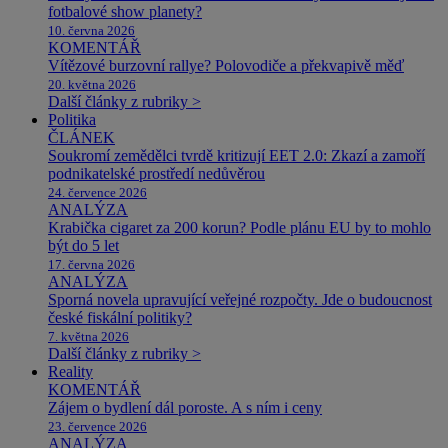
fotbalové show planety?
10. června 2026
KOMENTÁŘ
Vítězové burzovní rallye? Polovodiče a překvapivě měď
20. května 2026
Další články z rubriky >
Politika
ČLÁNEK
Soukromí zemědělci tvrdě kritizují EET 2.0: Zkazí a zamoří
podnikatelské prostředí nedůvěrou
24. července 2026
ANALÝZA
Krabička cigaret za 200 korun? Podle plánu EU by to mohlo
být do 5 let
17. června 2026
ANALÝZA
Sporná novela upravující veřejné rozpočty. Jde o budoucnost
české fiskální politiky?
7. května 2026
Další články z rubriky >
Reality
KOMENTÁŘ
Zájem o bydlení dál poroste. A s ním i ceny
23. července 2026
ANALÝZA