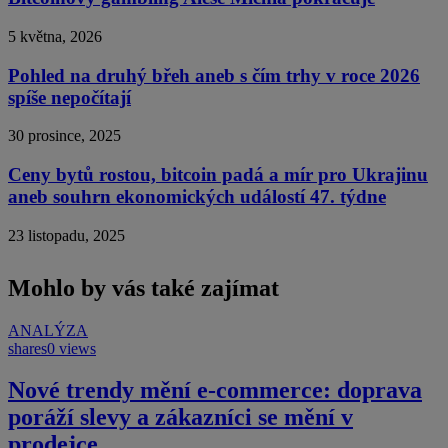
5 května, 2026
Pohled na druhý břeh aneb s čím trhy v roce 2026
spíše nepočítají
30 prosince, 2025
Ceny bytů rostou, bitcoin padá a mír pro Ukrajinu
aneb souhrn ekonomických událostí 47. týdne
23 listopadu, 2025
Mohlo by vás také zajímat
ANALÝZA
shares
0 views
Nové trendy mění e-commerce: doprava
poráží slevy a zákazníci se mění v
prodejce