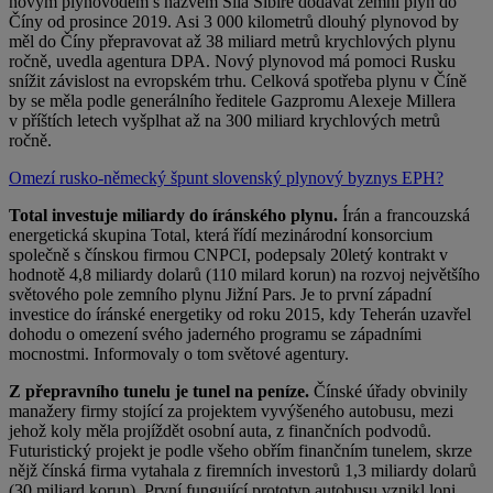
novým plynovodem s názvem Síla Sibiře dodávat zemní plyn do
Číny od prosince 2019. Asi 3 000 kilometrů dlouhý plynovod by
měl do Číny přepravovat až 38 miliard metrů krychlových plynu
ročně, uvedla agentura DPA. Nový plynovod má pomoci Rusku
snížit závislost na evropském trhu. Celková spotřeba plynu v Číně
by se měla podle generálního ředitele Gazpromu Alexeje Millera
v příštích letech vyšplhat až na 300 miliard krychlových metrů
ročně.
Omezí rusko-německý špunt slovenský plynový byznys EPH?
Total investuje miliardy do íránského plynu.
Írán a francouzská
energetická skupina Total, která řídí mezinárodní konsorcium
společně s čínskou firmou CNPCI, podepsaly 20letý kontrakt v
hodnotě 4,8 miliardy dolarů (110 milard korun) na rozvoj největšího
světového pole zemního plynu Jižní Pars. Je to první západní
investice do íránské energetiky od roku 2015, kdy Teherán uzavřel
dohodu o omezení svého jaderného programu se západními
mocnostmi. Informovaly o tom světové agentury.
Z přepravního tunelu je tunel na peníze.
Čínské úřady obvinily
manažery firmy stojící za projektem vyvýšeného autobusu, mezi
jehož koly měla projíždět osobní auta, z finančních podvodů.
Futuristický projekt je podle všeho obřím finančním tunelem, skrze
nějž čínská firma vytahala z firemních investorů 1,3 miliardy dolarů
(30 miliard korun). První fungující prototyp autobusu vznikl loni.