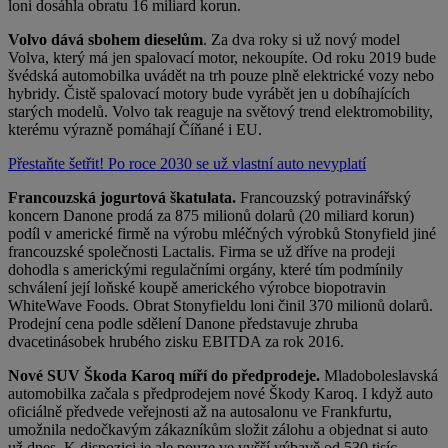
loni dosáhla obratu 16 miliard korun.
Volvo dává sbohem dieselům
. Za dva roky si už nový model
Volva, který má jen spalovací motor, nekoupíte. Od roku 2019 bude
švédská automobilka uvádět na trh pouze plně elektrické vozy nebo
hybridy. Čistě spalovací motory bude vyrábět jen u dobíhajících
starých modelů. Volvo tak reaguje na světový trend elektromobility,
kterému výrazně pomáhají Číňané i EU.
Přestaňte šetřit! Po roce 2030 se už vlastní auto nevyplatí
Francouzská jogurtová škatulata.
Francouzský potravinářský
koncern Danone prodá za 875 milionů dolarů (20 miliard korun)
podíl v americké firmě na výrobu mléčných výrobků Stonyfield jiné
francouzské společnosti Lactalis. Firma se už dříve na prodeji
dohodla s americkými regulačními orgány, které tím podmínily
schválení její loňské koupě amerického výrobce biopotravin
WhiteWave Foods. Obrat Stonyfieldu loni činil 370 milionů dolarů.
Prodejní cena podle sdělení Danone představuje zhruba
dvacetinásobek hrubého zisku EBITDA za rok 2016.
Nové SUV Škoda Karoq míří do předprodeje.
Mladoboleslavská
automobilka začala s předprodejem nové Škody Karoq. I když auto
oficiálně předvede veřejnosti až na autosalonu ve Frankfurtu,
umožnila nedočkavým zákazníkům složit zálohu a objednat si auto
už dnes. K dispozici je ale pouze ve vyšší výbavě od 530 tisíc