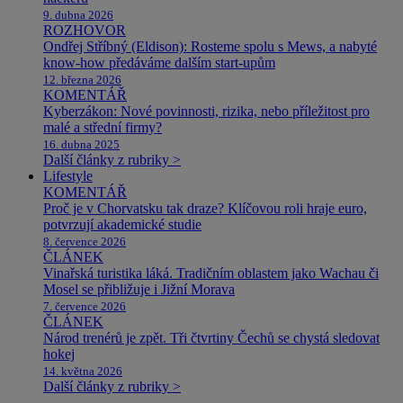
9. dubna 2026
ROZHOVOR
Ondřej Stříbný (Eldison): Rosteme spolu s Mews, a nabyté
know-how předáváme dalším start-upům
12. března 2026
KOMENTÁŘ
Kyberzákon: Nové povinnosti, rizika, nebo příležitost pro
malé a střední firmy?
16. dubna 2025
Další články z rubriky >
Lifestyle
KOMENTÁŘ
Proč je v Chorvatsku tak draze? Klíčovou roli hraje euro,
potvrzují akademické studie
8. července 2026
ČLÁNEK
Vinařská turistika láká. Tradičním oblastem jako Wachau či
Mosel se přibližuje i Jižní Morava
7. července 2026
ČLÁNEK
Národ trenérů je zpět. Tři čtvrtiny Čechů se chystá sledovat
hokej
14. května 2026
Další články z rubriky >