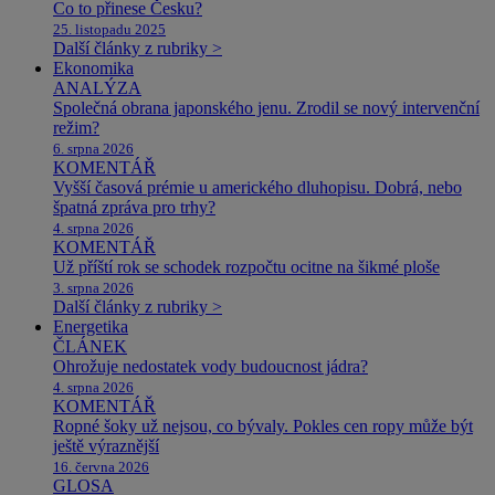
Co to přinese Česku?
25. listopadu 2025
Další články z rubriky >
Ekonomika
ANALÝZA
Společná obrana japonského jenu. Zrodil se nový intervenční
režim?
6. srpna 2026
KOMENTÁŘ
Vyšší časová prémie u amerického dluhopisu. Dobrá, nebo
špatná zpráva pro trhy?
4. srpna 2026
KOMENTÁŘ
Už příští rok se schodek rozpočtu ocitne na šikmé ploše
3. srpna 2026
Další články z rubriky >
Energetika
ČLÁNEK
Ohrožuje nedostatek vody budoucnost jádra?
4. srpna 2026
KOMENTÁŘ
Ropné šoky už nejsou, co bývaly. Pokles cen ropy může být
ještě výraznější
16. června 2026
GLOSA