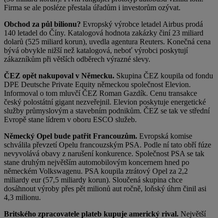
Firma se ale posléze přestala úřadům i investorům ozývat.
Obchod za půl bilionu?
Evropský výrobce letadel Airbus prodá
140 letadel do Číny. Katalogová hodnota zakázky činí 23 miliard
dolarů (525 miliard korun), uvedla agentura Reuters. Konečná cena
bývá obvykle nižší než katalogová, neboť výrobci poskytují
zákazníkům při větších odběrech výrazné slevy.
ČEZ opět nakupoval v Německu.
Skupina ČEZ koupila od fondu
DPE Deutsche Private Equity německou společnost Elevion.
Informoval o tom mluvčí ČEZ Roman Gazdík. Cenu transakce
český polostátní gigant nezveřejnil. Elevion poskytuje energetické
služby průmyslovým a stavebním podnikům. ČEZ se tak ve střední
Evropě stane lídrem v oboru ESCO služeb.
Německý Opel bude patřit Francouzům.
Evropská komise
schválila převzetí Opelu francouzským PSA. Podle ní tato obří fúze
nevyvolává obavy z narušení konkurence. Společnost PSA se tak
stane druhým největším automobilovým koncernem hned po
německém Volkswagenu. PSA koupila ztrátový Opel za 2,2
miliardy eur (57,5 miliardy korun). Sloučená skupina chce
dosáhnout výroby přes pět milionů aut ročně, loňský úhrn činil asi
4,3 milionu.
Britského zpracovatele plateb kupuje americký rival.
Největší