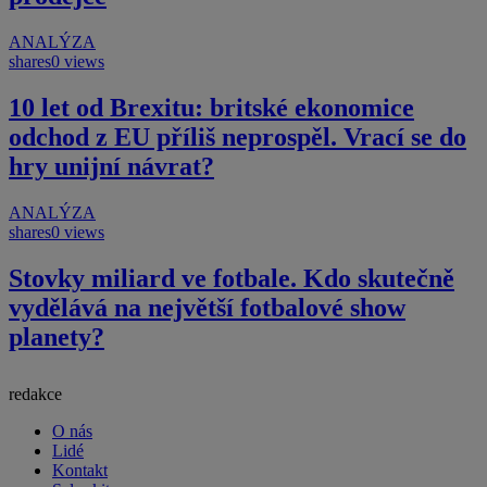
ANALÝZA
shares
0 views
10 let od Brexitu: britské ekonomice
odchod z EU příliš neprospěl. Vrací se do
hry unijní návrat?
ANALÝZA
shares
0 views
Stovky miliard ve fotbale. Kdo skutečně
vydělává na největší fotbalové show
planety?
redakce
O nás
Lidé
Kontakt