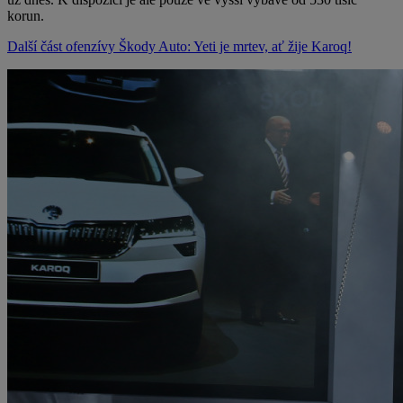
korun.
Další část ofenzívy Škody Auto: Yeti je mrtev, ať žije Karoq!