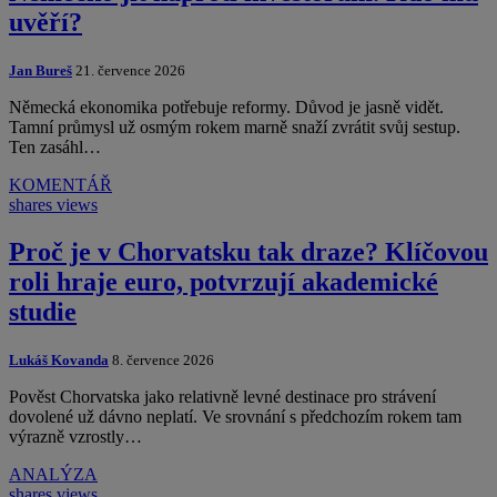
uvěří?
Jan Bureš
21. července 2026
Německá ekonomika potřebuje reformy. Důvod je jasně vidět.
Tamní průmysl už osmým rokem marně snaží zvrátit svůj sestup.
Ten zasáhl…
KOMENTÁŘ
shares
views
Proč je v Chorvatsku tak draze? Klíčovou
roli hraje euro, potvrzují akademické
studie
Lukáš Kovanda
8. července 2026
Pověst Chorvatska jako relativně levné destinace pro strávení
dovolené už dávno neplatí. Ve srovnání s předchozím rokem tam
výrazně vzrostly…
ANALÝZA
shares
views