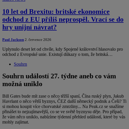
10 let od Brexitu: britské ekonomice
odchod z EU příliš neprospěl. Vrací se do
hry unijní návrat?
Paul Jackson
2. července 2026
Uplynulo deset let od chvíle, kdy Spojené království hlasovalo pro
odchod z Evropské unie. Existují důkazy o tom, že britská…
Souhrn
Souhrn událostí 27. týdne aneb co vám
možná uniklo
Bill Gates bude mít zase o něco těžší spaní, Čína ruský plyn, Jakub
Havrlant o něco větší byznys, ČEZ další německý podnik a Češi? Ti
si mohou koupit více chorvatské zmrzliny... Na Peak.cz se snažíme
přinášet to nejzajímavější, co se ve světě byznysu děje. Pro případ,
že vám něco uniklo, nabízíme týdenní přehled událostí, které by vás
mohly zajímat.