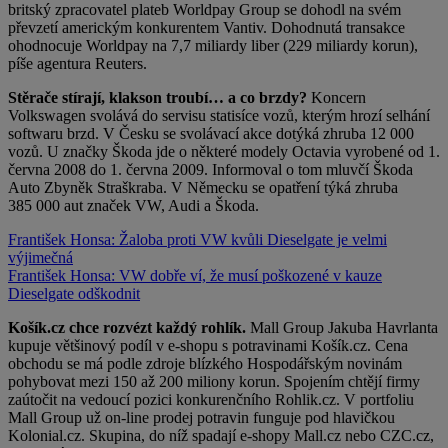
britský zpracovatel plateb Worldpay Group se dohodl na svém
převzetí americkým konkurentem Vantiv. Dohodnutá transakce
ohodnocuje Worldpay na 7,7 miliardy liber (229 miliardy korun),
píše agentura Reuters.
Stěrače stírají, klakson troubí… a co brzdy?
Koncern
Volkswagen svolává do servisu statisíce vozů, kterým hrozí selhání
softwaru brzd. V Česku se svolávací akce dotýká zhruba 12 000
vozů. U značky Škoda jde o některé modely Octavia vyrobené od 1.
června 2008 do 1. června 2009. Informoval o tom mluvčí Škoda
Auto Zbyněk Straškraba. V Německu se opatření týká zhruba
385 000 aut značek VW, Audi a Škoda.
František Honsa: Žaloba proti VW kvůli Dieselgate je velmi
výjimečná
František Honsa: VW dobře ví, že musí poškozené v kauze
Dieselgate odškodnit
Košík.cz chce rozvézt každý rohlík.
Mall Group Jakuba Havrlanta
kupuje většinový podíl v e-shopu s potravinami Košík.cz. Cena
obchodu se má podle zdroje blízkého Hospodářským novinám
pohybovat mezi 150 až 200 miliony korun. Spojením chtějí firmy
zaútočit na vedoucí pozici konkurenčního Rohlik.cz. V portfoliu
Mall Group už on-line prodej potravin funguje pod hlavičkou
Kolonial.cz. Skupina, do níž spadají e-shopy Mall.cz nebo CZC.cz,