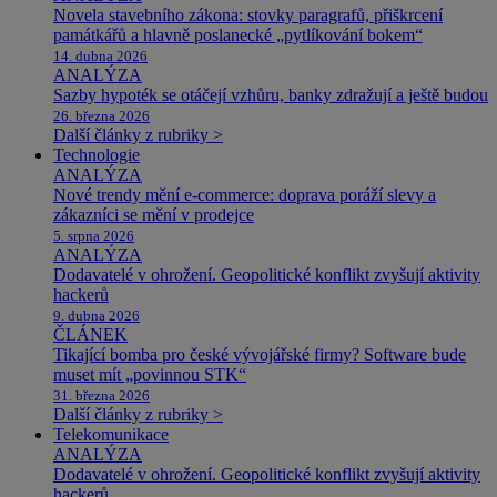
Novela stavebního zákona: stovky paragrafů, přiškrcení
památkářů a hlavně poslanecké „pytlíkování bokem“
14. dubna 2026
ANALÝZA
Sazby hypoték se otáčejí vzhůru, banky zdražují a ještě budou
26. března 2026
Další články z rubriky >
Technologie
ANALÝZA
Nové trendy mění e-commerce: doprava poráží slevy a
zákazníci se mění v prodejce
5. srpna 2026
ANALÝZA
Dodavatelé v ohrožení. Geopolitické konflikt zvyšují aktivity
hackerů
9. dubna 2026
ČLÁNEK
Tikající bomba pro české vývojářské firmy? Software bude
muset mít „povinnou STK“
31. března 2026
Další články z rubriky >
Telekomunikace
ANALÝZA
Dodavatelé v ohrožení. Geopolitické konflikt zvyšují aktivity
hackerů