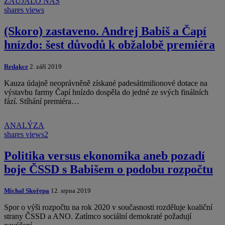
ZAUJALO NÁS
shares
views
(Skoro) zastaveno. Andrej Babiš a Čapí
hnízdo: šest důvodů k obžalobě premiéra
Redakce
2. září 2019
Kauza údajně neoprávněně získané padesátimilionové dotace na
výstavbu farmy Čapí hnízdo dospěla do jedné ze svých finálních
fází. Stíhání premiéra…
ANALÝZA
shares
views
2
Politika versus ekonomika aneb pozadí
boje ČSSD s Babišem o podobu rozpočtu
Michal Skořepa
12. srpna 2019
Spor o výši rozpočtu na rok 2020 v současnosti rozděluje koaliční
strany ČSSD a ANO. Zatímco sociální demokraté požadují