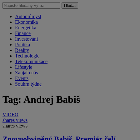
Hledat
Autoprůmysl
Ekonomika
Energetika
Finance
Investování
Politika
Reality
Technologie
Telekomunikace
Lifestyle
Zaujalo nás
Events
Souhrn týdne
Tag: Andrej Babiš
VIDEO
shares
views
shares
views
Znovuobviněný Babiš. Premiér čelí