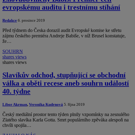
evropskému auditu i trestnímu stíhání
Redakce
6. prosince 2019
Před týdnem do Česka dorazil audit Evropské komise ke střetu
zájmu českého premiéra Andreje Babiše, v níž Brusel konstatuje,
že…
SOUHRN
shares
views
shares
views
Slavíkův odchod, stupňující se obchodní
válka a oběti recese aneb souhrn událostí
40. týdne
Libor Akrman
,
Veronika Kudrnová
5. října 2019
Český mediální prostor tento týden plnily vzpomínky na zesnulého
Zlatého slavíka Karla Gotta. Smrt populárního zpěváka alespoň na
chvíli spojila…