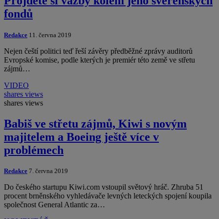
Projděte si vazby kolem jeho svěřenských
fondů
Redakce
11. června 2019
Nejen čeští politici teď řeší závěry předběžné zprávy auditorů
Evropské komise, podle kterých je premiér této země ve střetu
zájmů…
VIDEO
shares
views
shares
views
Babiš ve střetu zájmů, Kiwi s novým
majitelem a Boeing ještě více v
problémech
Redakce
7. června 2019
Do českého startupu Kiwi.com vstoupil světový hráč. Zhruba 51
procent brněnského vyhledávače levných leteckých spojení koupila
společnost General Atlantic za…