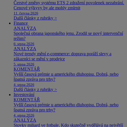
Čerstvé změny systému ETS 2 zdražení povolenek nezabrání.
Cenové výkyvy by ale mohly zmírnit
11. června 2026
Další články z rubriky >
Finance
ANALÝZA
Společná obrana japonského jenu. Zrodil se nový intervenční
režim?
6. srpna 2026
ANALÝZA
Nové trendy mění e-commerce: doprava poráží slevy a
zákazníci se mění v prodejce
5. srpna 2026
KOMENTÁŘ
Vyšší časová prémie u amerického dluhopisu. Dobrá, nebo
špatná zpráva pro trhy?
4. srpna 2026
Další články z rubriky >
Investování
KOMENTÁŘ
Vyšší časová prémie u amerického dluhopisu. Dobrá, nebo
špatná zpráva pro trhy?
4. srpna 2026
ANALÝZA
Stovky miliard ve fotbale. Kdo skutečně vydělává na největší