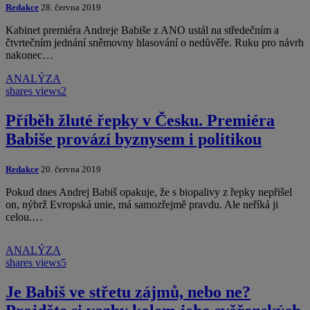
Redakce
28. června 2019
Kabinet premiéra Andreje Babiše z ANO ustál na středečním a
čtvrtečním jednání sněmovny hlasování o nedůvěře. Ruku pro návrh
nakonec…
ANALÝZA
shares
views
2
Příběh žluté řepky v Česku. Premiéra
Babiše provází byznysem i politikou
Redakce
20. června 2019
Pokud dnes Andrej Babiš opakuje, že s biopalivy z řepky nepřišel
on, nýbrž Evropská unie, má samozřejmě pravdu. Ale neříká ji
celou.…
ANALÝZA
shares
views
5
Je Babiš ve střetu zájmů, nebo ne?