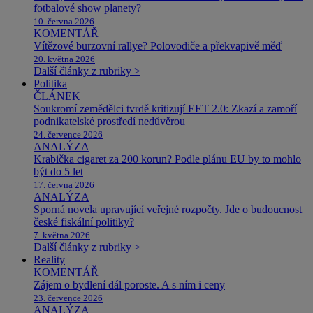
fotbalové show planety?
10. června 2026
KOMENTÁŘ
Vítězové burzovní rallye? Polovodiče a překvapivě měď
20. května 2026
Další články z rubriky >
Politika
ČLÁNEK
Soukromí zemědělci tvrdě kritizují EET 2.0: Zkazí a zamoří
podnikatelské prostředí nedůvěrou
24. července 2026
ANALÝZA
Krabička cigaret za 200 korun? Podle plánu EU by to mohlo
být do 5 let
17. června 2026
ANALÝZA
Sporná novela upravující veřejné rozpočty. Jde o budoucnost
české fiskální politiky?
7. května 2026
Další články z rubriky >
Reality
KOMENTÁŘ
Zájem o bydlení dál poroste. A s ním i ceny
23. července 2026
ANALÝZA