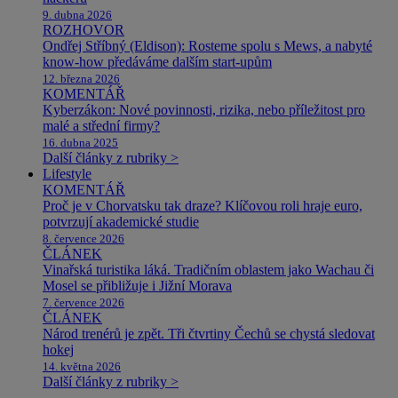
9. dubna 2026
ROZHOVOR
Ondřej Stříbný (Eldison): Rosteme spolu s Mews, a nabyté
know-how předáváme dalším start-upům
12. března 2026
KOMENTÁŘ
Kyberzákon: Nové povinnosti, rizika, nebo příležitost pro
malé a střední firmy?
16. dubna 2025
Další články z rubriky >
Lifestyle
KOMENTÁŘ
Proč je v Chorvatsku tak draze? Klíčovou roli hraje euro,
potvrzují akademické studie
8. července 2026
ČLÁNEK
Vinařská turistika láká. Tradičním oblastem jako Wachau či
Mosel se přibližuje i Jižní Morava
7. července 2026
ČLÁNEK
Národ trenérů je zpět. Tři čtvrtiny Čechů se chystá sledovat
hokej
14. května 2026
Další články z rubriky >