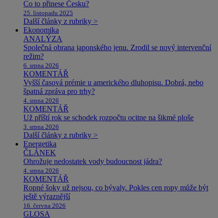
Co to přinese Česku?
25. listopadu 2025
Další články z rubriky >
Ekonomika
ANALÝZA
Společná obrana japonského jenu. Zrodil se nový intervenční
režim?
6. srpna 2026
KOMENTÁŘ
Vyšší časová prémie u amerického dluhopisu. Dobrá, nebo
špatná zpráva pro trhy?
4. srpna 2026
KOMENTÁŘ
Už příští rok se schodek rozpočtu ocitne na šikmé ploše
3. srpna 2026
Další články z rubriky >
Energetika
ČLÁNEK
Ohrožuje nedostatek vody budoucnost jádra?
4. srpna 2026
KOMENTÁŘ
Ropné šoky už nejsou, co bývaly. Pokles cen ropy může být
ještě výraznější
16. června 2026
GLOSA