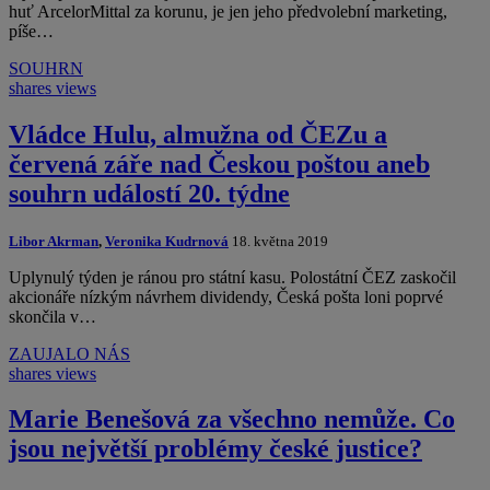
huť ArcelorMittal za korunu, je jen jeho předvolební marketing,
píše…
SOUHRN
shares
views
Vládce Hulu, almužna od ČEZu a
červená záře nad Českou poštou aneb
souhrn událostí 20. týdne
Libor Akrman
,
Veronika Kudrnová
18. května 2019
Uplynulý týden je ránou pro státní kasu. Polostátní ČEZ zaskočil
akcionáře nízkým návrhem dividendy, Česká pošta loni poprvé
skončila v…
ZAUJALO NÁS
shares
views
Marie Benešová za všechno nemůže. Co
jsou největší problémy české justice?