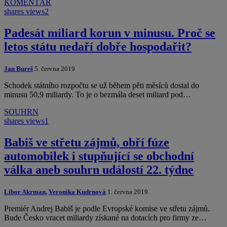
KOMENTÁŘ
shares
views
2
Padesát miliard korun v minusu. Proč se
letos státu nedaří dobře hospodařit?
Jan Bureš
5. června 2019
Schodek státního rozpočtu se už během pěti měsíců dostal do
minusu 50,9 miliardy. To je o bezmála deset miliard pod…
SOUHRN
shares
views
1
Babiš ve střetu zájmů, obří fúze
automobilek i stupňující se obchodní
válka aneb souhrn událostí 22. týdne
Libor Akrman
,
Veronika Kudrnová
1. června 2019
Premiér Andrej Babiš je podle Evropské komise ve střetu zájmů.
Bude Česko vracet miliardy získané na dotacích pro firmy ze…