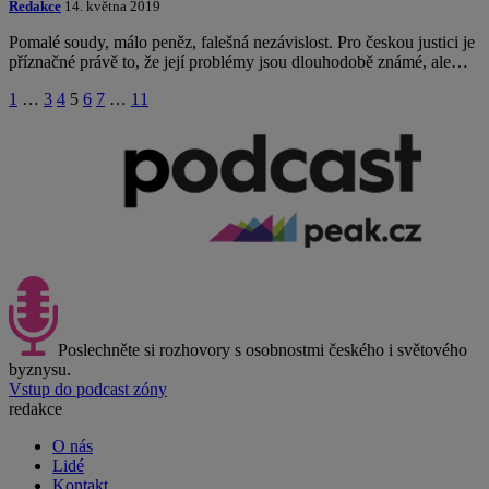
Redakce
14. května 2019
Pomalé soudy, málo peněz, falešná nezávislost. Pro českou justici je
příznačné právě to, že její problémy jsou dlouhodobě známé, ale…
1
…
3
4
5
6
7
…
11
Poslechněte si rozhovory s osobnostmi českého i světového
byznysu.
Vstup do podcast zóny
redakce
O nás
Lidé
Kontakt