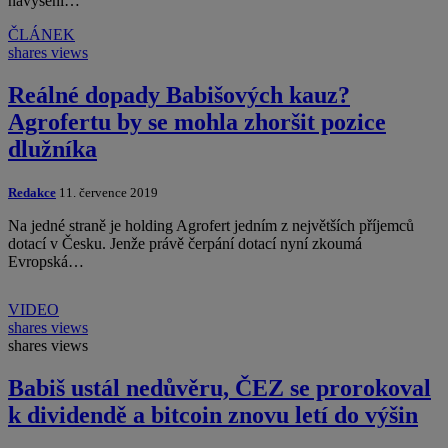
navýšení…
ČLÁNEK
shares
views
Reálné dopady Babišových kauz?
Agrofertu by se mohla zhoršit pozice
dlužníka
Redakce
11. července 2019
Na jedné straně je holding Agrofert jedním z největších příjemců
dotací v Česku. Jenže právě čerpání dotací nyní zkoumá
Evropská…
VIDEO
shares
views
shares
views
Babiš ustál nedůvěru, ČEZ se prorokoval
k dividendě a bitcoin znovu letí do výšin