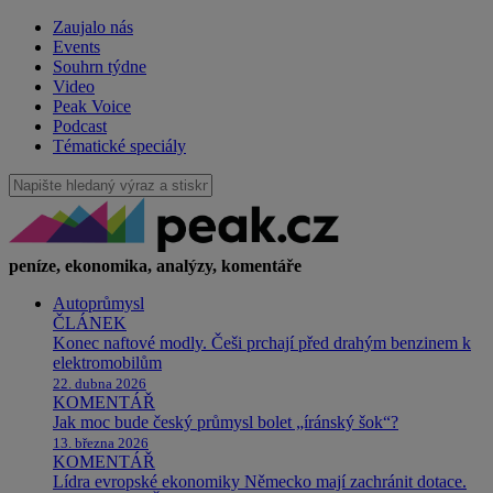
Zaujalo nás
Events
Souhrn týdne
Video
Peak Voice
Podcast
Tématické speciály
peníze, ekonomika, analýzy, komentáře
Autoprůmysl
ČLÁNEK
Konec naftové modly. Češi prchají před drahým benzinem k
elektromobilům
22. dubna 2026
KOMENTÁŘ
Jak moc bude český průmysl bolet „íránský šok“?
13. března 2026
KOMENTÁŘ
Lídra evropské ekonomiky Německo mají zachránit dotace.