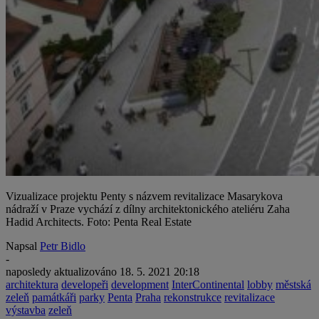
Vizualizace projektu Penty s názvem revitalizace Masarykova
nádraží v Praze vychází z dílny architektonického ateliéru Zaha
Hadid Architects. Foto: Penta Real Estate
Napsal
Petr Bidlo
-
naposledy aktualizováno
18. 5. 2021 20:18
architektura
developeři
development
InterContinental
lobby
městská
zeleň
památkáři
parky
Penta
Praha
rekonstrukce
revitalizace
výstavba
zeleň