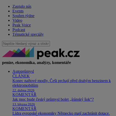
Zaujalo nás
Events
Souhrn týdne
Video
Peak Voice
Podcast
Tématické speciály
peníze, ekonomika, analýzy, komentáře
Autoprůmysl
ČLÁNEK
Konec naftové modly. Češi prchají před drahým benzinem k
elektromobilům
22. dubna 2026
KOMENTÁŘ
Jak moc bude český průmysl bolet „íránský šok“?
13. března 2026
KOMENTÁŘ
Lídra evropské ekonomiky Německo mají zachránit dotace.