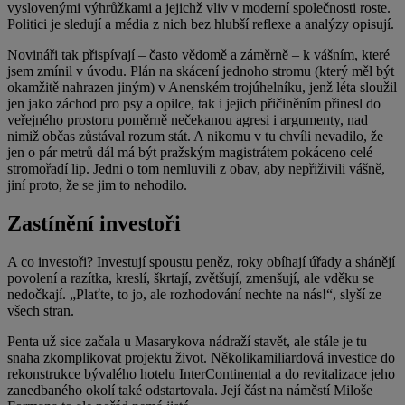
vyslovenými výhrůžkami a jejichž vliv v moderní společnosti roste.
Politici je sledují a média z nich bez hlubší reflexe a analýzy opisují.
Novináři tak přispívají – často vědomě a záměrně – k vášním, které
jsem zmínil v úvodu. Plán na skácení jednoho stromu (který měl být
okamžitě nahrazen jiným) v Anenském trojúhelníku, jenž léta sloužil
jen jako záchod pro psy a opilce, tak i jejich přičiněním přinesl do
veřejného prostoru poměrně nečekanou agresi i argumenty, nad
nimiž občas zůstával rozum stát. A nikomu v tu chvíli nevadilo, že
jen o pár metrů dál má být pražským magistrátem pokáceno celé
stromořadí lip. Jedni o tom nemluvili z obav, aby nepřiživili vášně,
jiní proto, že se jim to nehodilo.
Zastínění investoři
A co investoři? Investují spoustu peněz, roky obíhají úřady a shánějí
povolení a razítka, kreslí, škrtají, zvětšují, zmenšují, ale vděku se
nedočkají. „Plaťte, to jo, ale rozhodování nechte na nás!“, slyší ze
všech stran.
Penta už sice začala u Masarykova nádraží stavět, ale stále je tu
snaha zkomplikovat projektu život. Několikamiliardová investice do
rekonstrukce bývalého hotelu InterContinental a do revitalizace jeho
zanedbaného okolí také odstartovala. Její část na náměstí Miloše