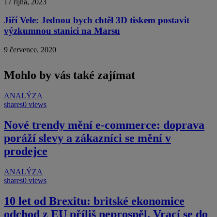
17 října, 2023
Jiří Vele: Jednou bych chtěl 3D tiskem postavit
výzkumnou stanici na Marsu
9 července, 2020
Mohlo by vás také zajímat
ANALÝZA
shares
0 views
Nové trendy mění e-commerce: doprava
poráží slevy a zákazníci se mění v
prodejce
ANALÝZA
shares
0 views
10 let od Brexitu: britské ekonomice
odchod z EU příliš neprospěl. Vrací se do