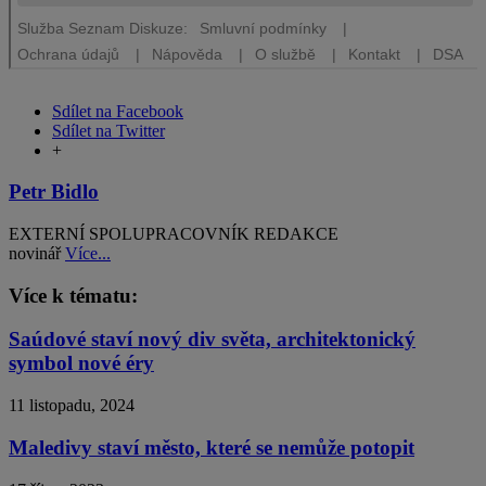
Sdílet na Facebook
Sdílet na Twitter
+
Petr Bidlo
EXTERNÍ SPOLUPRACOVNÍK REDAKCE
novinář
Více...
Více k tématu:
Saúdové staví nový div světa, architektonický
symbol nové éry
11 listopadu, 2024
Maledivy staví město, které se nemůže potopit