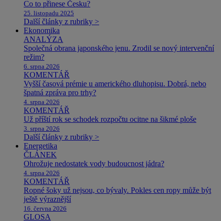
Co to přinese Česku?
25. listopadu 2025
Další články z rubriky >
Ekonomika
ANALÝZA
Společná obrana japonského jenu. Zrodil se nový intervenční
režim?
6. srpna 2026
KOMENTÁŘ
Vyšší časová prémie u amerického dluhopisu. Dobrá, nebo
špatná zpráva pro trhy?
4. srpna 2026
KOMENTÁŘ
Už příští rok se schodek rozpočtu ocitne na šikmé ploše
3. srpna 2026
Další články z rubriky >
Energetika
ČLÁNEK
Ohrožuje nedostatek vody budoucnost jádra?
4. srpna 2026
KOMENTÁŘ
Ropné šoky už nejsou, co bývaly. Pokles cen ropy může být
ještě výraznější
16. června 2026
GLOSA