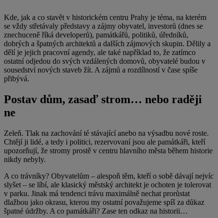
Kde, jak a co stavět v historickém centru Prahy je téma, na kterém
se vždy střetávaly představy a zájmy obyvatel, investorů (dnes se
znechuceně říká developerů), památkářů, politiků, úředníků,
dobrých a špatných architektů a dalších zájmových skupin. Dělily a
dělí je jejich pracovní agendy, ale také například to, že zatímco
ostatní odjedou do svých vzdálených domovů, obyvatelé budou v
sousedství nových staveb žít. A zájmů a rozdílností v čase spíše
přibývá.
Postav dům, zasaď strom… nebo raději
ne
Zeleň. Tlak na zachování té stávající anebo na výsadbu nové roste.
Chtějí ji lidé, a tedy i politici, rezervovaní jsou ale památkáři, kteří
upozorňují, že stromy prostě v centru hlavního města během historie
nikdy nebyly.
A co trávníky? Obyvatelům – alespoň těm, kteří o sobě dávají nejvíc
slyšet – se líbí, ale klasický městský architekt je ochoten je tolerovat
v parku. Jinak má tendenci trávu maximálně nechat prorůstat
dlažbou jako okrasu, kterou my ostatní považujeme spíš za důkaz
špatné údržby. A co památkáři? Zase ten odkaz na historii…