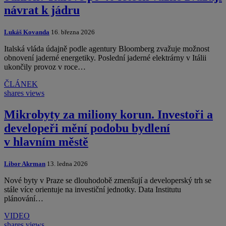
návrat k jádru
Lukáš Kovanda
16. března 2026
Italská vláda údajně podle agentury Bloomberg zvažuje možnost
obnovení jaderné energetiky. Poslední jaderné elektrárny v Itálii
ukončily provoz v roce…
ČLÁNEK
shares
views
Mikrobyty za miliony korun. Investoři a
developeři mění podobu bydlení
v hlavním městě
Libor Akrman
13. ledna 2026
Nové byty v Praze se dlouhodobě zmenšují a developerský trh se
stále více orientuje na investiční jednotky. Data Institutu
plánování…
VIDEO
shares
views