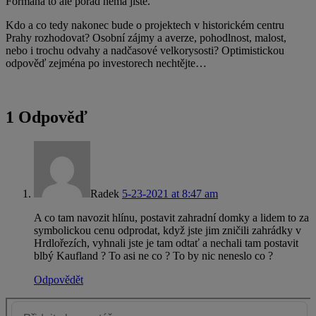
Formana to ale pořád nemá jisté.
Kdo a co tedy nakonec bude o projektech v historickém centru
Prahy rozhodovat? Osobní zájmy a averze, pohodlnost, malost,
nebo i trochu odvahy a nadčasové velkorysosti? Optimistickou
odpověď zejména po investorech nechtějte…
1 Odpověď
Radek
5-23-2021 at 8:47 am
A co tam navozit hlínu, postavit zahradní domky a lidem to za
symbolickou cenu odprodat, když jste jim zničili zahrádky v
Hrdlořezích, vyhnali jste je tam odtať a nechali tam postavit
blbý Kaufland ? To asi ne co ? To by nic neneslo co ?
Odpovědět