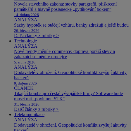
Novela stavebního zákona: stovky paragrafů, přiškrcení
památkářů a hlavně poslanecké „pytlíkování bokem“
14. dubna 2026
ANALÝZA
Sazby hypoték se otáčejí vzhůru, banky zdražují a ještě budou
26. března 2026
Další články z rubriky >
Technologie
ANALÝZA
Nové trendy mění e-commerce: doprava poráží slevy a
zákazníci se mění v prodejce
5. srpna 2026
ANALÝZA
Dodavatelé v ohrožení. Geopolitické konflikt zvyšují aktivity
hackerů
9. dubna 2026
ČLÁNEK
Tikající bomba pro české vývojářské firmy? Software bude
muset mít „povinnou STK“
31. března 2026
Další články z rubriky >
Telekomunikace
ANALÝZA
Dodavatelé v ohrožení. Geopolitické konflikt zvyšují aktivity
hackerů