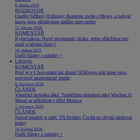
9. dubna 2026
ROZHOVOR
Ondřej Stříbný (Eldison): Rosteme spolu s Mews, a nabyté
know-how předáváme dalším start-upům
12. března 2026
KOMENTÁŘ
Kyberzákon: Nové povinnosti, rizika, nebo příležitost pro
malé a střední firmy?
16. dubna 2025
Další články z rubriky >
Lifestyle
KOMENTÁŘ
Proč je v Chorvatsku tak draze? Klíčovou roli hraje euro,
potvrzují akademické studie
8. července 2026
ČLÁNEK
Vinařská turistika láká. Tradičním oblastem jako Wachau či
Mosel se přibližuje i Jižní Morava
7. července 2026
ČLÁNEK
Národ trenérů je zpět. Tři čtvrtiny Čechů se chystá sledovat
hokej
14. května 2026
Další články z rubriky >