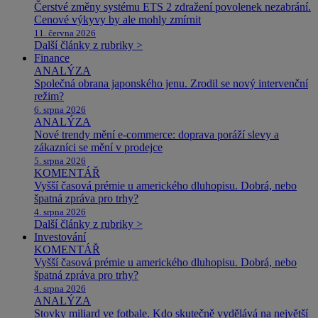
Čerstvé změny systému ETS 2 zdražení povolenek nezabrání.
Cenové výkyvy by ale mohly zmírnit
11. června 2026
Další články z rubriky >
Finance
ANALÝZA
Společná obrana japonského jenu. Zrodil se nový intervenční
režim?
6. srpna 2026
ANALÝZA
Nové trendy mění e-commerce: doprava poráží slevy a
zákazníci se mění v prodejce
5. srpna 2026
KOMENTÁŘ
Vyšší časová prémie u amerického dluhopisu. Dobrá, nebo
špatná zpráva pro trhy?
4. srpna 2026
Další články z rubriky >
Investování
KOMENTÁŘ
Vyšší časová prémie u amerického dluhopisu. Dobrá, nebo
špatná zpráva pro trhy?
4. srpna 2026
ANALÝZA
Stovky miliard ve fotbale. Kdo skutečně vydělává na největší