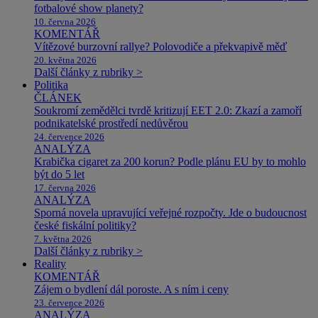
fotbalové show planety?
10. června 2026
KOMENTÁŘ
Vítězové burzovní rallye? Polovodiče a překvapivě měď
20. května 2026
Další články z rubriky >
Politika
ČLÁNEK
Soukromí zemědělci tvrdě kritizují EET 2.0: Zkazí a zamoří
podnikatelské prostředí nedůvěrou
24. července 2026
ANALÝZA
Krabička cigaret za 200 korun? Podle plánu EU by to mohlo
být do 5 let
17. června 2026
ANALÝZA
Sporná novela upravující veřejné rozpočty. Jde o budoucnost
české fiskální politiky?
7. května 2026
Další články z rubriky >
Reality
KOMENTÁŘ
Zájem o bydlení dál poroste. A s ním i ceny
23. července 2026
ANALÝZA