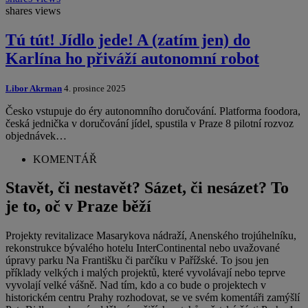
shares
views
Tú tút! Jídlo jede! A (zatím jen) do
Karlína ho přiváží autonomní robot
Libor Akrman
4. prosince 2025
Česko vstupuje do éry autonomního doručování. Platforma foodora,
česká jednička v doručování jídel, spustila v Praze 8 pilotní rozvoz
objednávek…
KOMENTÁŘ
Stavět, či nestavět? Sázet, či nesázet? To
je to, oč v Praze běží
Projekty revitalizace Masarykova nádraží, Anenského trojúhelníku,
rekonstrukce bývalého hotelu InterContinental nebo uvažované
úpravy parku Na Františku či parčíku v Pařížské. To jsou jen
příklady velkých i malých projektů, které vyvolávají nebo teprve
vyvolají velké vášně. Nad tím, kdo a co bude o projektech v
historickém centru Prahy rozhodovat, se ve svém komentáři zamýšlí