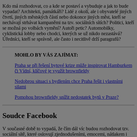
Kdo má rozhodovat, co a kde se postaví a vybuduje a jak to bude
vypadat? Architekti, památkáři? Lidé z okolí, ale i obyvatelé jiných
čtvrtí, jiných městských částí nebo dokonce jiných měst, kteří se
nechávají strhávat kampaněmi na tzv. sociálních sítích? Politici, kteří
se možná po volbách vymění? Autoři petic? Automobilky,
cyklistická lobby nebo chodci, kterých se už nikdo nezastává?
Úředníci, kteří se správně, ale často i necitlivě drží paragrafů?
MOHLO BY VÁS ZAJÍMAT:
Praha se při řešení bytové krize může inspirovat Hamburkem
či Vídní, klíčové je využít brownfieldy
Nedobrou situaci s bydlením chce Praha řešit i vlastními
silami
Pomohou brownfieldy snížit nedostatek bytů v Praze?
Soudce Facebook
V současné době to vypadá, že čím dál víc budou rozhodovat tzv.
sociální sítě, které oslovují zjednodušeními, emocemi, nátlakem i