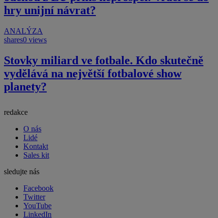
hry unijní návrat?
ANALÝZA
shares
0 views
Stovky miliard ve fotbale. Kdo skutečně
vydělává na největší fotbalové show
planety?
redakce
O nás
Lidé
Kontakt
Sales kit
sledujte nás
Facebook
Twitter
YouTube
LinkedIn