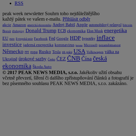
RSS
peak week newsletter
Souhrn toho nejdůležitějšího
každý pátek ve vašem e-mailu.
Přihlásit odběr
Apple
Amazon
Andrej Babiš
akcie
automobilový průmysl
bitcoin
americká ekonomika
energetika
Donald Trump
ECB
ekonomika
Elon Musk
Brexit
dluhopisy
inflace
HDP
EU
Fed
Google
hypotéky
Facebook
euro
Evropská unie
investice
koronavirus
jaderná energetika
nezaměstnanost
Microsoft
koruna
USA
Německo
Rusko
Tesla
válka na
ropa
trh práce
Volkswagen
PPF
česká
ČNB
Čína
ČEZ
úrokové sazby
Ukrajině
Česko
ekonomika
Škoda Auto
© 2017 PEAK NEWS MEDIA, s.r.o.
Jakékoliv užití obsahu
včetně převzetí, šíření či dalšího zpřístupňování článků a fotografií je
bez písemného souhlasu PEAK NEWS MEDIA, s.r.o. zakázáno.