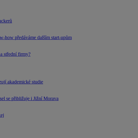
hackerů
now-how předáváme dalším start-upům
a střední firmy?
rzují akademické studie
l se přibližuje i Jižní Morava
kej