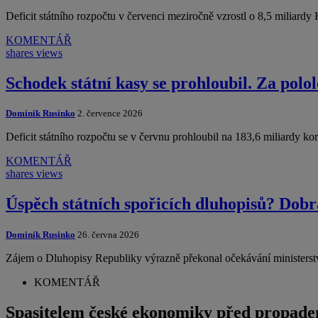
Deficit státního rozpočtu v červenci meziročně vzrostl o 8,5 miliard
KOMENTÁŘ
shares
views
Schodek státní kasy se prohloubil. Za polol
Dominik Rusinko
2. července 2026
Deficit státního rozpočtu se v červnu prohloubil na 183,6 miliardy k
KOMENTÁŘ
shares
views
Úspěch státních spořicích dluhopisů? Dobr
Dominik Rusinko
26. června 2026
Zájem o Dluhopisy Republiky výrazně překonal očekávání ministerst
KOMENTÁŘ
Spasitelem české ekonomiky před propade