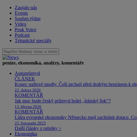
Zaujalo nás
Events
Souhrn týdne
Video
Peak Voice
Podcast
Tématické speciály
peníze, ekonomika, analýzy, komentáře
Autoprůmysl
ČLÁNEK
Konec naftové modly. Češi prchají před drahým benzinem k e
22. dubna 2026
KOMENTÁŘ
Jak moc bude český průmysl bolet „íránský šok“?
13. března 2026
KOMENTÁŘ
Lídra evropské ekonomiky Německo mají zachránit dotace. Co 
25. listopadu 2025
Další články z rubriky >
Ekonomika