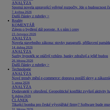
ANALÝZA
Sporná novela upravující veřejné rozpočty. Jde o budoucnost čes
7. května 2026
Další články z rubriky >
Reality
KOMENTÁŘ
Zájem o bydlení dál poroste. A s ním i ceny
23. července 2026
ANALÝZA
Novela stavebního zákona: stovky paragrafů, přiškrcení památ
14. dubna 2026
ANALÝZA
Sazby hypoték se otáčejí vzhůru, banky zdražují a ještě budou
26. března 2026
Další články z rubriky >
Technologie
ANALÝZA
Nové trendy mění e-commerce: doprava poráží slevy a zákazníc
5. srpna 2026
ANALÝZA
Dodavatelé v ohrožení. Geopolitické konflikt zvyšují aktivity 
9. dubna 2026
ČLÁNEK
Tikající bomba pro české vývojářské firmy? Software bude m
31. března 2026