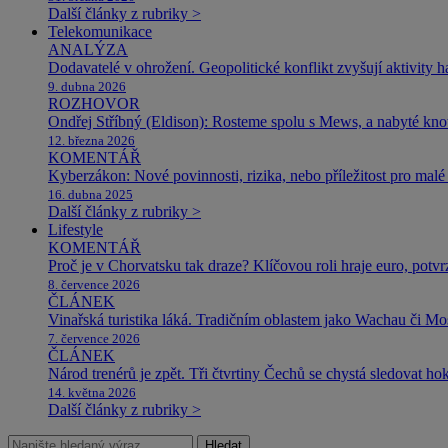
Další články z rubriky >
Telekomunikace
ANALÝZA
Dodavatelé v ohrožení. Geopolitické konflikt zvyšují aktivity 
9. dubna 2026
ROZHOVOR
Ondřej Stříbný (Eldison): Rosteme spolu s Mews, a nabyté k
12. března 2026
KOMENTÁŘ
Kyberzákon: Nové povinnosti, rizika, nebo příležitost pro malé 
16. dubna 2025
Další články z rubriky >
Lifestyle
KOMENTÁŘ
Proč je v Chorvatsku tak draze? Klíčovou roli hraje euro, potv
8. července 2026
ČLÁNEK
Vinařská turistika láká. Tradičním oblastem jako Wachau či Mose
7. července 2026
ČLÁNEK
Národ trenérů je zpět. Tři čtvrtiny Čechů se chystá sledovat ho
14. května 2026
Další články z rubriky >
Hledat