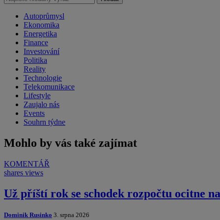
Autoprůmysl
Ekonomika
Energetika
Finance
Investování
Politika
Reality
Technologie
Telekomunikace
Lifestyle
Zaujalo nás
Events
Souhrn týdne
Mohlo by vás také zajímat
KOMENTÁŘ
shares
views
Už příští rok se schodek rozpočtu ocitne n
Dominik Rusinko
3. srpna 2026