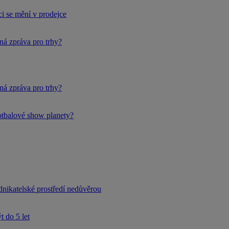
i se mění v prodejce
ná zpráva pro trhy?
ná zpráva pro trhy?
fotbalové show planety?
dnikatelské prostředí nedůvěrou
 do 5 let