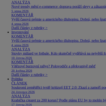
ANALÝZA
Nové trendy mění e-commerce: doprava poráží slevy a zákazníc
5. srpna 2026
KOMENTÁŘ
Vyšší časová prémie u amerického dluhopisu. Dobrá, nebo špat
4. srpna 2026
Další články z rubriky >
Investování
KOMENTÁŘ
Vyšší časová prémie u amerického dluhopisu. Dobrá, nebo špat
4. srpna 2026
ANALÝZA
Stovky miliard ve fotbale. Kdo skutečně vydělává na největší 
10. června 2026
KOMENTÁŘ
Vítězové burzovní rallye? Polovodiče a překvapivě měď
20. května 2026
Další články z rubriky >
Politika
ČLÁNEK
Soukromí zemědělci tvrdě kritizují EET 2.0: Zkazí a zamoří po
24. července 2026
ANALÝZA
Krabička cigaret za 200 korun? Podle plánu EU by to mohlo být
17. června 2026