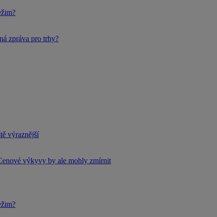
ežim?
ná zpráva pro trhy?
tě výraznější
Cenové výkyvy by ale mohly zmírnit
ežim?