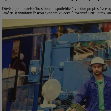
Důvěra podnikatelského sektoru i spotřebitelů v lednu po přestávce o
Jaké další vyhlídky českou ekonomiku čekají, rozebírá Petr Dufek, 