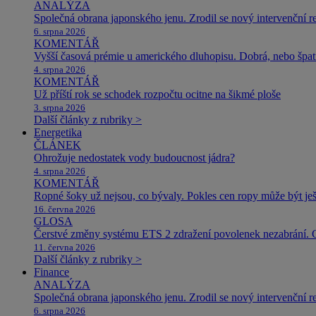
ANALÝZA
Společná obrana japonského jenu. Zrodil se nový intervenční r
6. srpna 2026
KOMENTÁŘ
Vyšší časová prémie u amerického dluhopisu. Dobrá, nebo špat
4. srpna 2026
KOMENTÁŘ
Už příští rok se schodek rozpočtu ocitne na šikmé ploše
3. srpna 2026
Další články z rubriky >
Energetika
ČLÁNEK
Ohrožuje nedostatek vody budoucnost jádra?
4. srpna 2026
KOMENTÁŘ
Ropné šoky už nejsou, co bývaly. Pokles cen ropy může být ješ
16. června 2026
GLOSA
Čerstvé změny systému ETS 2 zdražení povolenek nezabrání. 
11. června 2026
Další články z rubriky >
Finance
ANALÝZA
Společná obrana japonského jenu. Zrodil se nový intervenční r
6. srpna 2026