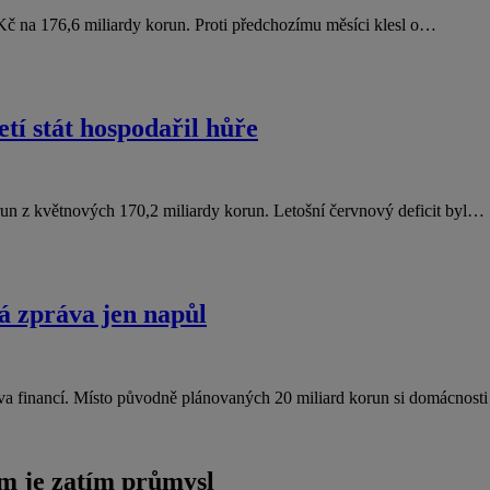
y Kč na 176,6 miliardy korun. Proti předchozímu měsíci klesl o…
etí stát hospodařil hůře
orun z květnových 170,2 miliardy korun. Letošní červnový deficit byl…
á zpráva jen napůl
va financí. Místo původně plánovaných 20 miliard korun si domácnos
m je zatím průmysl