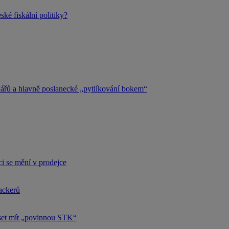
ké fiskální politiky?
kářů a hlavně poslanecké „pytlíkování bokem“
i se mění v prodejce
hackerů
uset mít „povinnou STK“