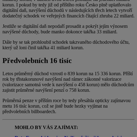
korun. I pokud by tedy již od příštího roku Česko plně uplatňovalo
digitální daň, navýšení důchodů v následujících třech letech vytvoří
dodatečný schodek ve veřejných financích čítající zhruba 22 miliard.
Jestliže se digitální daň nepodaří prosadit a pokrýt jejím výnosem
navýšené důchody, bude manko dokonce takřka 33 miliard.
Dále by se tak prohloubil schodek takzvaného důchodového účtu,
který už loni činil takřka 41 miliard korun.
Předvolebních 16 tisíc
Letos průměrný důchod vzrostl o 839 korun na 15 336 korun. Příští
rok by třistakorunové navýšení nad rámec zákonné valorizace
(valorizace samotná vede k navýšení o 458 korun) mělo důchodcům
zajistit průměrné navýšení penzí o 758 korun.
Průměrná penze v příštím roce by tedy přesáhla opticky zajímavou
metu 16 tisíc korun, což se jistě bude hezky vyjímat na
předvolebních billboardech.
MOHLO BY VÁS ZAJÍMAT: