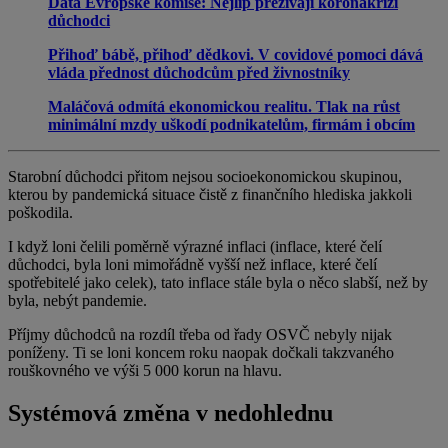
Data Evropské komise: Nejlíp přežívají koronakrizi
důchodci
Přihoď bábě, přihoď dědkovi. V covidové pomoci dává
vláda přednost důchodcům před živnostníky
Maláčová odmítá ekonomickou realitu. Tlak na růst
minimální mzdy uškodí podnikatelům, firmám i obcím
Starobní důchodci přitom nejsou socioekonomickou skupinou,
kterou by pandemická situace čistě z finančního hlediska jakkoli
poškodila.
I když loni čelili poměrně výrazné inflaci (inflace, které čelí
důchodci, byla loni mimořádně vyšší než inflace, které čelí
spotřebitelé jako celek), tato inflace stále byla o něco slabší, než by
byla, nebýt pandemie.
Příjmy důchodců na rozdíl třeba od řady OSVČ nebyly nijak
poníženy. Ti se loni koncem roku naopak dočkali takzvaného
rouškovného ve výši 5 000 korun na hlavu.
Systémová změna v nedohlednu