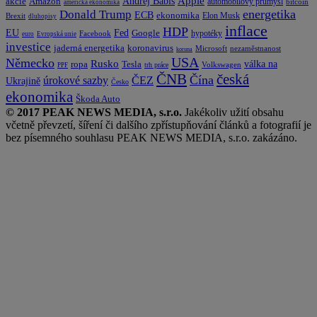
Apple
Amazon
Andrej Babiš
akcie
automobilový průmysl
bitcoin
americká ekonomika
energetika
Donald Trump
ECB
ekonomika
Elon Musk
Brexit
dluhopisy
inflace
HDP
EU
Fed
Google
hypotéky
Facebook
euro
Evropská unie
investice
koronavirus
jaderná energetika
nezaměstnanost
Microsoft
koruna
USA
Německo
Rusko
Tesla
válka na
ropa
trh práce
Volkswagen
PPF
česká
ČNB
Čína
ČEZ
úrokové sazby
Ukrajině
Česko
ekonomika
Škoda Auto
© 2017 PEAK NEWS MEDIA, s.r.o.
Jakékoliv užití obsahu
včetně převzetí, šíření či dalšího zpřístupňování článků a fotografií je
bez písemného souhlasu PEAK NEWS MEDIA, s.r.o. zakázáno.