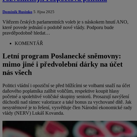
Dominik Rusinko
5. října 2025
Vítězem českých parlamentních voleb je s náskokem hnutí ANO,
které povede jednání o podobě nové vlády. Podporu bude
pravděpodobně hledat…
KOMENTÁŘ
Letní program Poslanecké sněmovny:
mimo jiné i předvolební dárky na účet
nás všech
Politici vládní i opoziční se před blížícími se volbami snaží na účet
daňového poplatníka zalíbit voličům, respektive koupit hlasy
početné a spolehlivé voličské skupiny seniorů. Prosazují navýšení
důchodů nad rámec valorizace a také bonus za vychované dítě. Jak
nesystémové je to řešení, vysvětluje člen Národní ekonomické rady
vlády (NERV) Lukáš Kovanda.