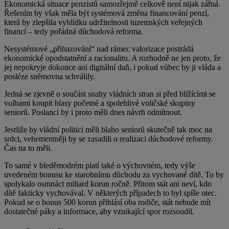
Ekonomická situace penzistů samozřejmě celkově není nijak zářná.
Řešením by však měla být systémová změna financování penzí,
která by zlepšila vyhlídku udržitelnosti tuzemských veřejných
financí – tedy pořádná důchodová reforma.
Nesystémové „přihazování“ nad rámec valorizace postrádá
ekonomické opodstatnění a racionalitu. A rozhodně ne jen proto, že
jej nepokryje dokonce ani digitální daň, i pokud vůbec by ji vláda a
posléze sněmovna schválily.
Jedná se zjevně o součást snahy vládních stran si před blížícími se
volbami koupit hlasy početné a spolehlivé voličské skupiny
seniorů. Poslanci by i proto měli dnes návrh odmítnout.
Jestliže by vládní politici měli blaho seniorů skutečně tak moc na
srdci, vehementněji by se zasadili o realizaci důchodové reformy.
Čas na to měli.
To samé v bleděmodrém platí také o výchovném, tedy výše
uvedeném bonusu ke starobnímu důchodu za vychované dítě. To by
spolykalo osmnáct miliard korun ročně. Přitom stát ani neví, kdo
dítě fakticky vychovával. V některých případech to byl spíše otec.
Pokud se o bonus 500 korun přihlásí oba rodiče, stát nebude mít
dostatečné páky a informace, aby vznikající spor rozsoudil.