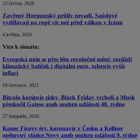
23 června, 2026
Zavřený Hormuzský průliv nevadí. Saúdové
vydělávají na ropě víc než před válkou v Íránu
4 května, 2026
Více k tématu:
Evropská unie se přes léto revolučně mění: rozjíždí
klimatický balíček i digitální euro, toleruje vyšší
inflaci
19 července, 2021
Bitcoin koriguje zisky, Black Friday vrcholí a Musk
přeskočil Gatese aneb souhrn událostí 48. týdne
27 listopadu, 2020
Konec Ficovy éry, koronavir v Česku a Kellner
opětovný vládce Novy aneb souhrn událostí 9. týdne