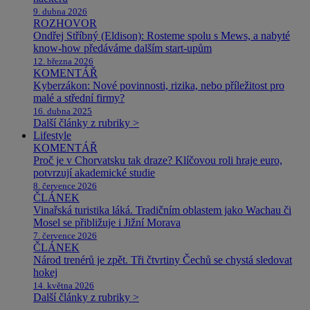
9. dubna 2026
ROZHOVOR
Ondřej Stříbný (Eldison): Rosteme spolu s Mews, a nabyté
know-how předáváme dalším start-upům
12. března 2026
KOMENTÁŘ
Kyberzákon: Nové povinnosti, rizika, nebo příležitost pro
malé a střední firmy?
16. dubna 2025
Další články z rubriky >
Lifestyle
KOMENTÁŘ
Proč je v Chorvatsku tak draze? Klíčovou roli hraje euro,
potvrzují akademické studie
8. července 2026
ČLÁNEK
Vinařská turistika láká. Tradičním oblastem jako Wachau či
Mosel se přibližuje i Jižní Morava
7. července 2026
ČLÁNEK
Národ trenérů je zpět. Tři čtvrtiny Čechů se chystá sledovat
hokej
14. května 2026
Další články z rubriky >