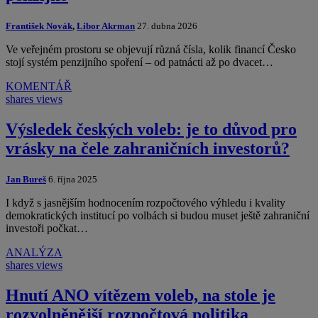
František Novák
,
Libor Akrman
27. dubna 2026
Ve veřejném prostoru se objevují různá čísla, kolik financí Česko
stojí systém penzijního spoření – od patnácti až po dvacet…
KOMENTÁŘ
shares
views
Výsledek českých voleb: je to důvod pro
vrásky na čele zahraničních investorů?
Jan Bureš
6. října 2025
I když s jasnějším hodnocením rozpočtového výhledu i kvality
demokratických institucí po volbách si budou muset ještě zahraniční
investoři počkat…
ANALÝZA
shares
views
Hnutí ANO vítězem voleb, na stole je
rozvolněnější rozpočtová politika