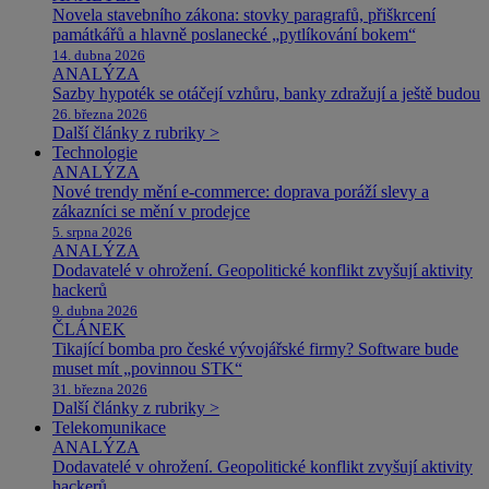
Novela stavebního zákona: stovky paragrafů, přiškrcení
památkářů a hlavně poslanecké „pytlíkování bokem“
14. dubna 2026
ANALÝZA
Sazby hypoték se otáčejí vzhůru, banky zdražují a ještě budou
26. března 2026
Další články z rubriky >
Technologie
ANALÝZA
Nové trendy mění e-commerce: doprava poráží slevy a
zákazníci se mění v prodejce
5. srpna 2026
ANALÝZA
Dodavatelé v ohrožení. Geopolitické konflikt zvyšují aktivity
hackerů
9. dubna 2026
ČLÁNEK
Tikající bomba pro české vývojářské firmy? Software bude
muset mít „povinnou STK“
31. března 2026
Další články z rubriky >
Telekomunikace
ANALÝZA
Dodavatelé v ohrožení. Geopolitické konflikt zvyšují aktivity
hackerů