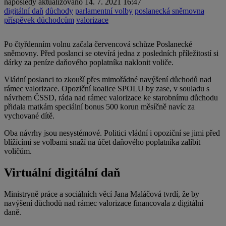
naposledy aktualizováno
14. 7. 2021 16:47
digitální daň
důchody
parlamentní volby
poslanecká sněmovna
příspěvek důchodcům
valorizace
Po čtyřdenním volnu začala červencová schůze Poslanecké
sněmovny. Před poslanci se otevírá jedna z posledních příležitostí si
dárky za peníze daňového poplatníka naklonit voliče.
Vládní poslanci to zkouší přes mimořádné navýšení důchodů nad
rámec valorizace. Opoziční koalice SPOLU by zase, v souladu s
návrhem ČSSD, ráda nad rámec valorizace ke starobnímu důchodu
přidala matkám speciální bonus 500 korun měsíčně navíc za
vychované dítě.
Oba návrhy jsou nesystémové. Politici vládní i opoziční se jimi před
blížícími se volbami snaží na účet daňového poplatníka zalíbit
voličům.
Virtuální digitální daň
Ministryně práce a sociálních věcí Jana Maláčová tvrdí, že by
navýšení důchodů nad rámec valorizace financovala z digitální
daně.