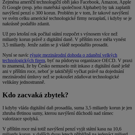
Zejména američtí technologičtí obři jako Facebook, Amazon, Apple
či Google (resp. jeho mateřská společnost Alphabet) by tak zaplatili
navýšení penzí o 300 korun. Problém je v tom, že takové navýšení
ve svém celku americké technologické firmy nezaplatí, i kdyby se je
nakrásně podařilo zdanit.
Už pro letošní rok počítal státní rozpočet s výnosem více než
miliardy korun právě z digitální daně. V příštím roce měla vynést
3,5 miliardy. Jenže zatím se ji vládě nepodařilo prosadit.
Nyní se navíc
rýsuje mezinárodní dohoda o zdanění velkých
technologických firem
, byť na půdorysu organizace OECD. V praxi
to znamená, že by Česko nemuselo mít inkaso z digitální daně ještě
ani v příštím roce, neboť je taktičtější vyčkat právě na dojednání
mezinárodní úmluvy než se pokoušet zdaňovat technologické
velikány jednostranně.
Kdo zacvaká zbytek?
I kdyby vláda digitální daň prosadila, suma 3,5 miliardy korun je jen
zhruba třetinou sumy, kterou navýšení důchodů nad rámec
valorizace spolyká.
V příštím roce má totiž navýšení penzí vyjít státní kasu na 10,6
miliardy korun, v dalších dvou letech přibližně na jedenáct miliard