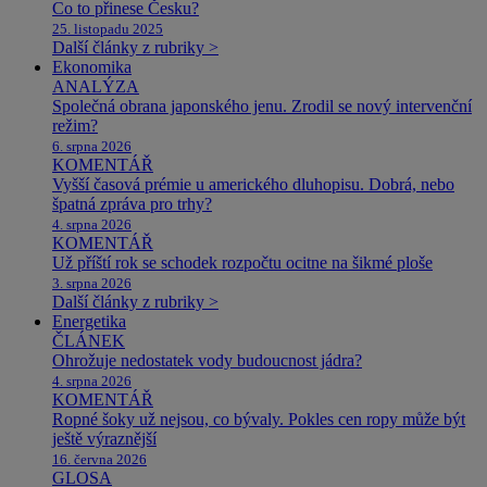
Co to přinese Česku?
25. listopadu 2025
Další články z rubriky >
Ekonomika
ANALÝZA
Společná obrana japonského jenu. Zrodil se nový intervenční
režim?
6. srpna 2026
KOMENTÁŘ
Vyšší časová prémie u amerického dluhopisu. Dobrá, nebo
špatná zpráva pro trhy?
4. srpna 2026
KOMENTÁŘ
Už příští rok se schodek rozpočtu ocitne na šikmé ploše
3. srpna 2026
Další články z rubriky >
Energetika
ČLÁNEK
Ohrožuje nedostatek vody budoucnost jádra?
4. srpna 2026
KOMENTÁŘ
Ropné šoky už nejsou, co bývaly. Pokles cen ropy může být
ještě výraznější
16. června 2026
GLOSA