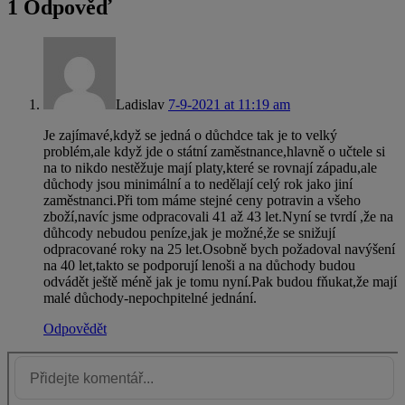
1 Odpověď
Ladislav
7-9-2021 at 11:19 am
Je zajímavé,když se jedná o důchdce tak je to velký
problém,ale když jde o státní zaměstnance,hlavně o učtele si
na to nikdo nestěžuje mají platy,které se rovnají západu,ale
důchody jsou minimální a to nedělají celý rok jako jiní
zaměstnanci.Při tom máme stejné ceny potravin a všeho
zboží,navíc jsme odpracovali 41 až 43 let.Nyní se tvrdí ,že na
důhcody nebudou peníze,jak je možné,že se snižují
odpracované roky na 25 let.Osobně bych požadoval navýšení
na 40 let,takto se podporují lenoši a na důchody budou
odvádět ještě méně jak je tomu nyní.Pak budou fňukat,že mají
malé důchody-nepochpitelné jednání.
Odpovědět