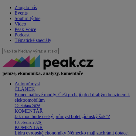
Zaujalo nás
Events
Souhrn týdne
Video
Peak Voice
Podcast
Tématické speciály
peníze, ekonomika, analýzy, komentáře
Autoprůmysl
ČLÁNEK
Konec naftové modly. Češi prchají před drahým benzinem k
elektromobilům
22. dubna 2026
KOMENTÁŘ
Jak moc bude český průmysl bolet „íránský šok“?
13. března 2026
KOMENTÁŘ
Lídra evropské ekonomiky Německo mají zachránit dotace.