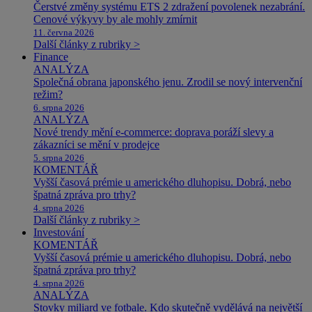
Čerstvé změny systému ETS 2 zdražení povolenek nezabrání.
Cenové výkyvy by ale mohly zmírnit
11. června 2026
Další články z rubriky >
Finance
ANALÝZA
Společná obrana japonského jenu. Zrodil se nový intervenční
režim?
6. srpna 2026
ANALÝZA
Nové trendy mění e-commerce: doprava poráží slevy a
zákazníci se mění v prodejce
5. srpna 2026
KOMENTÁŘ
Vyšší časová prémie u amerického dluhopisu. Dobrá, nebo
špatná zpráva pro trhy?
4. srpna 2026
Další články z rubriky >
Investování
KOMENTÁŘ
Vyšší časová prémie u amerického dluhopisu. Dobrá, nebo
špatná zpráva pro trhy?
4. srpna 2026
ANALÝZA
Stovky miliard ve fotbale. Kdo skutečně vydělává na největší