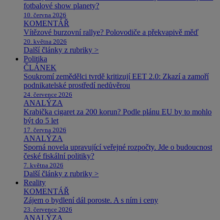
fotbalové show planety?
10. června 2026
KOMENTÁŘ
Vítězové burzovní rallye? Polovodiče a překvapivě měď
20. května 2026
Další články z rubriky >
Politika
ČLÁNEK
Soukromí zemědělci tvrdě kritizují EET 2.0: Zkazí a zamoří
podnikatelské prostředí nedůvěrou
24. července 2026
ANALÝZA
Krabička cigaret za 200 korun? Podle plánu EU by to mohlo
být do 5 let
17. června 2026
ANALÝZA
Sporná novela upravující veřejné rozpočty. Jde o budoucnost
české fiskální politiky?
7. května 2026
Další články z rubriky >
Reality
KOMENTÁŘ
Zájem o bydlení dál poroste. A s ním i ceny
23. července 2026
ANALÝZA