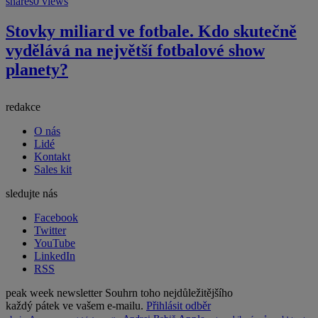
shares
0 views
Stovky miliard ve fotbale. Kdo skutečně
vydělává na největší fotbalové show
planety?
redakce
O nás
Lidé
Kontakt
Sales kit
sledujte nás
Facebook
Twitter
YouTube
LinkedIn
RSS
peak week newsletter
Souhrn toho nejdůležitějšího
každý pátek ve vašem e-mailu.
Přihlásit odběr