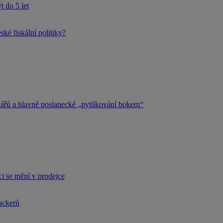
 do 5 let
ké fiskální politiky?
kářů a hlavně poslanecké „pytlíkování bokem“
i se mění v prodejce
hackerů