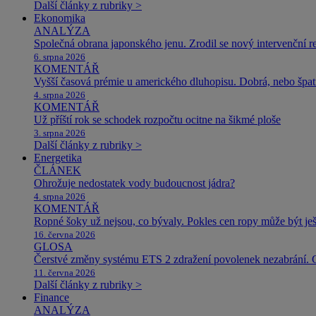
Další články z rubriky >
Ekonomika
ANALÝZA
Společná obrana japonského jenu. Zrodil se nový intervenční r
6. srpna 2026
KOMENTÁŘ
Vyšší časová prémie u amerického dluhopisu. Dobrá, nebo špat
4. srpna 2026
KOMENTÁŘ
Už příští rok se schodek rozpočtu ocitne na šikmé ploše
3. srpna 2026
Další články z rubriky >
Energetika
ČLÁNEK
Ohrožuje nedostatek vody budoucnost jádra?
4. srpna 2026
KOMENTÁŘ
Ropné šoky už nejsou, co bývaly. Pokles cen ropy může být ješ
16. června 2026
GLOSA
Čerstvé změny systému ETS 2 zdražení povolenek nezabrání. 
11. června 2026
Další články z rubriky >
Finance
ANALÝZA