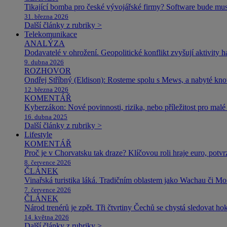
Tikající bomba pro české vývojářské firmy? Software bude m
31. března 2026
Další články z rubriky >
Telekomunikace
ANALÝZA
Dodavatelé v ohrožení. Geopolitické konflikt zvyšují aktivity 
9. dubna 2026
ROZHOVOR
Ondřej Stříbný (Eldison): Rosteme spolu s Mews, a nabyté k
12. března 2026
KOMENTÁŘ
Kyberzákon: Nové povinnosti, rizika, nebo příležitost pro malé 
16. dubna 2025
Další články z rubriky >
Lifestyle
KOMENTÁŘ
Proč je v Chorvatsku tak draze? Klíčovou roli hraje euro, potv
8. července 2026
ČLÁNEK
Vinařská turistika láká. Tradičním oblastem jako Wachau či Mose
7. července 2026
ČLÁNEK
Národ trenérů je zpět. Tři čtvrtiny Čechů se chystá sledovat ho
14. května 2026
Další články z rubriky >