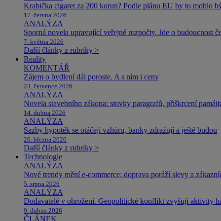
Krabička cigaret za 200 korun? Podle plánu EU by to mohlo být
17. června 2026
ANALÝZA
Sporná novela upravující veřejné rozpočty. Jde o budoucnost čes
7. května 2026
Další články z rubriky >
Reality
KOMENTÁŘ
Zájem o bydlení dál poroste. A s ním i ceny
23. července 2026
ANALÝZA
Novela stavebního zákona: stovky paragrafů, přiškrcení památ
14. dubna 2026
ANALÝZA
Sazby hypoték se otáčejí vzhůru, banky zdražují a ještě budou
26. března 2026
Další články z rubriky >
Technologie
ANALÝZA
Nové trendy mění e-commerce: doprava poráží slevy a zákazníc
5. srpna 2026
ANALÝZA
Dodavatelé v ohrožení. Geopolitické konflikt zvyšují aktivity 
9. dubna 2026
ČLÁNEK