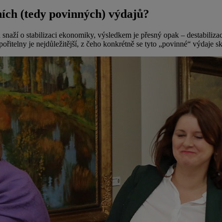
ních (tedy povinných) výdajů?
ou snaží o stabilizaci ekonomiky, výsledkem je přesný opak – destabiliz
itelny je nejdůležitější, z čeho konkrétně se tyto „povinné“ výdaje sk