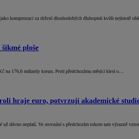
jí jako kompenzaci za držení dlouhodobých dluhopisů kvůli nejistotě 
a šikmé ploše
y Kč na 176,6 miliardy korun. Proti předchozímu měsíci klesl o…
roli hraje euro, potvrzují akademické studi
ené už dávno neplatí. Ve srovnání s předchozím rokem tam výrazně vzr