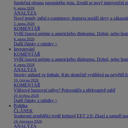
Společná obrana japonského jenu. Zrodil se nový intervenční r
6. srpna 2026
ANALÝZA
Nové trendy mění e-commerce: doprava poráží slevy a zákazníc
5. srpna 2026
KOMENTÁŘ
Vyšší časová prémie u amerického dluhopisu. Dobrá, nebo špat
4. srpna 2026
Další články z rubriky >
Investování
KOMENTÁŘ
Vyšší časová prémie u amerického dluhopisu. Dobrá, nebo špat
4. srpna 2026
ANALÝZA
Stovky miliard ve fotbale. Kdo skutečně vydělává na největší 
10. června 2026
KOMENTÁŘ
Vítězové burzovní rallye? Polovodiče a překvapivě měď
20. května 2026
Další články z rubriky >
Politika
ČLÁNEK
Soukromí zemědělci tvrdě kritizují EET 2.0: Zkazí a zamoří po
24. července 2026
ANALÝZA