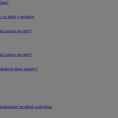
ežim?
i se mění v prodejce
ná zpráva pro trhy?
ná zpráva pro trhy?
fotbalové show planety?
dnikatelské prostředí nedůvěrou