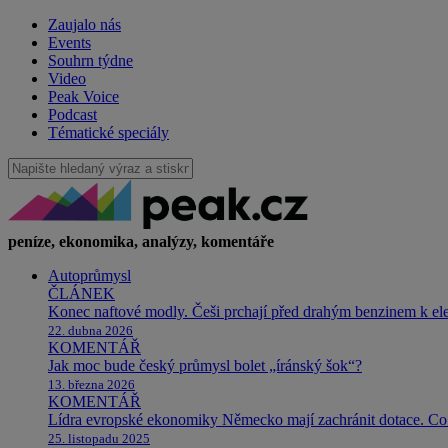
Zaujalo nás
Events
Souhrn týdne
Video
Peak Voice
Podcast
Tématické speciály
peníze, ekonomika, analýzy, komentáře
Autoprůmysl
ČLÁNEK
Konec naftové modly. Češi prchají před drahým benzinem k e
22. dubna 2026
KOMENTÁŘ
Jak moc bude český průmysl bolet „íránský šok“?
13. března 2026
KOMENTÁŘ
Lídra evropské ekonomiky Německo mají zachránit dotace. Co 
25. listopadu 2025