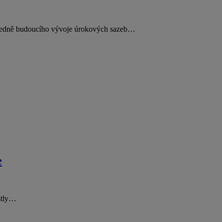
ohledně budoucího vývoje úrokových sazeb…
e
ostly…