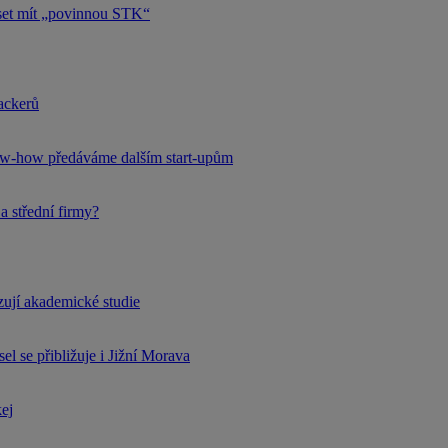
uset mít „povinnou STK“
hackerů
now-how předáváme dalším start-upům
a střední firmy?
rzují akademické studie
l se přibližuje i Jižní Morava
kej