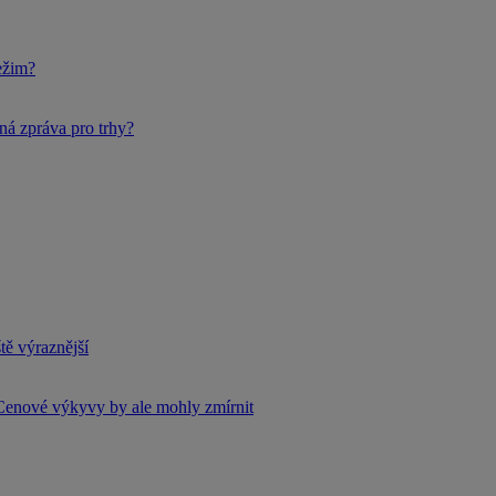
ežim?
ná zpráva pro trhy?
tě výraznější
Cenové výkyvy by ale mohly zmírnit