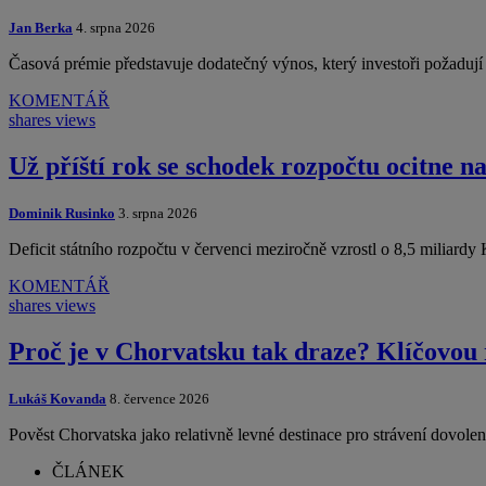
Jan Berka
4. srpna 2026
Časová prémie představuje dodatečný výnos, který investoři požadu
KOMENTÁŘ
shares
views
Už příští rok se schodek rozpočtu ocitne n
Dominik Rusinko
3. srpna 2026
Deficit státního rozpočtu v červenci meziročně vzrostl o 8,5 miliard
KOMENTÁŘ
shares
views
Proč je v Chorvatsku tak draze? Klíčovou 
Lukáš Kovanda
8. července 2026
Pověst Chorvatska jako relativně levné destinace pro strávení dovol
ČLÁNEK