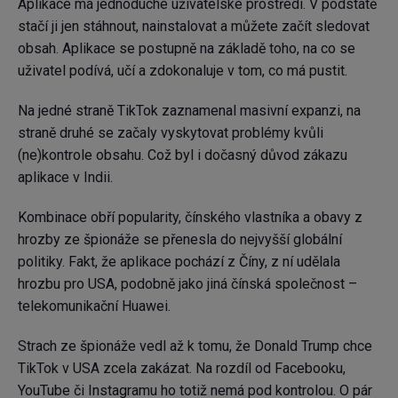
Aplikace má jednoduché uživatelské prostředí. V podstatě
stačí ji jen stáhnout, nainstalovat a můžete začít sledovat
obsah. Aplikace se postupně na základě toho, na co se
uživatel podívá, učí a zdokonaluje v tom, co má pustit.
Na jedné straně TikTok zaznamenal masivní expanzi, na
straně druhé se začaly vyskytovat problémy kvůli
(ne)kontrole obsahu. Což byl i dočasný důvod zákazu
aplikace v Indii.
Kombinace obří popularity, čínského vlastníka a obavy z
hrozby ze špionáže se přenesla do nejvyšší globální
politiky. Fakt, že aplikace pochází z Číny, z ní udělala
hrozbu pro USA, podobně jako jiná čínská společnost –
telekomunikační Huawei.
Strach ze špionáže vedl až k tomu, že Donald Trump chce
TikTok v USA zcela zakázat. Na rozdíl od Facebooku,
YouTube či Instagramu ho totiž nemá pod kontrolou. O pár