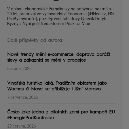
V oblasti ekonomické žurnalistiky se pohybuje bezmála
20 let, pracoval ve vydavatelství Economia (iHNed.cz, HN,
ProByznys.info), později vedl tabletový týdeník Dotyk
Byznys. Nyní je šéfredaktorem Peak.cz.
Více...
Další příspěvky od autora:
Nové trendy mění e-commerce: doprava poráží
slevy a zákazníci se mění v prodejce
5 srpna, 2026
Vinařská turistika láká. Tradičním oblastem jako
Wachau či Mosel se přibližuje i Jižní Morava
7 července, 2026
Česko jako jedna z pilotních zemí pro kampaň EU
#EnergiePodKontrolou
29 června, 2026