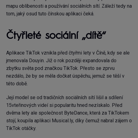
mapu oblíbenosti a používání sociálních sítí. Záleží tedy na
tom, jaký osud tuto čínskou aplikaci čeká.
Čtyřleté sociální „dítě“
Aplikace TikTok vznikla před čtyřmi lety v Číně, kdy se ale
jmenovala Douyin. Již o rok později expandovala do
zbytku světa pod značkou TikTok. Přesto se zprvu
nezdálo, že by se měla dočkat úspěchu, jemuž se těší v
této době.
Její model se od tradičních sociálních sítí lišil a sdílení
15vteřinových videí si popularitu hned nezískalo. Před
dvěma lety ale společnost ByteDance, která za TikTokem
stojí, koupila aplikaci Musical.ly, díky čemuž nabral zájem o
TikTok otáčky.