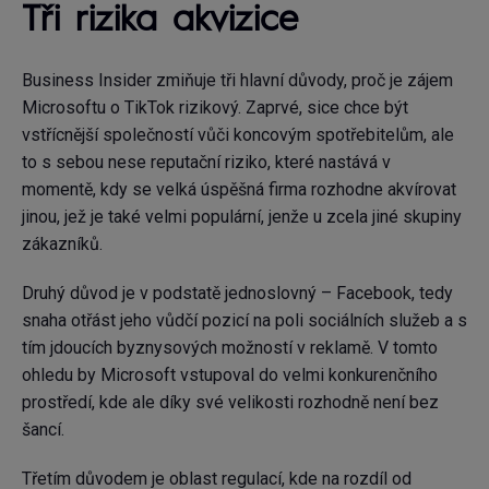
Tři rizika akvizice
Business Insider zmiňuje tři hlavní důvody, proč je zájem
Microsoftu o TikTok rizikový. Zaprvé, sice chce být
vstřícnější společností vůči koncovým spotřebitelům, ale
to s sebou nese reputační riziko, které nastává v
momentě, kdy se velká úspěšná firma rozhodne akvírovat
jinou, jež je také velmi populární, jenže u zcela jiné skupiny
zákazníků.
Druhý důvod je v podstatě jednoslovný – Facebook, tedy
snaha otřást jeho vůdčí pozicí na poli sociálních služeb a s
tím jdoucích byznysových možností v reklamě. V tomto
ohledu by Microsoft vstupoval do velmi konkurenčního
prostředí, kde ale díky své velikosti rozhodně není bez
šancí.
Třetím důvodem je oblast regulací, kde na rozdíl od