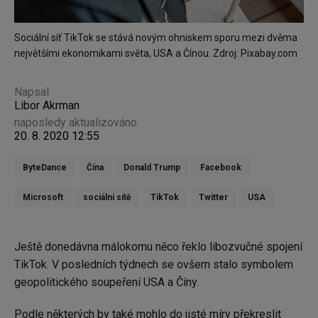
Sociální síť TikTok se stává novým ohniskem sporu mezi dvěma
největšími ekonomikami světa, USA a Čínou. Zdroj: Pixabay.com
Napsal
Libor Akrman
naposledy aktualizováno
20. 8. 2020 12:55
ByteDance
Čína
Donald Trump
Facebook
Microsoft
sociální sítě
TikTok
Twitter
USA
Ještě donedávna málokomu něco řeklo libozvučné spojení
TikTok. V posledních týdnech se ovšem stalo symbolem
geopolitického soupeření USA a Číny.
Podle některých by také mohlo do jisté míry překreslit