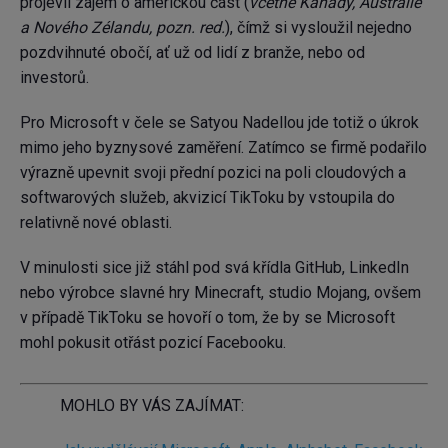
projevil zájem o americkou část (
včetně Kanady, Austrálie
a Nového Zélandu, pozn. red.
), čímž si vysloužil nejedno
pozdvihnuté obočí, ať už od lidí z branže, nebo od
investorů.
Pro Microsoft v čele se Satyou Nadellou jde totiž o úkrok
mimo jeho byznysové zaměření. Zatímco se firmě podařilo
výrazně upevnit svoji přední pozici na poli cloudových a
softwarových služeb, akvizicí TikToku by vstoupila do
relativně nové oblasti.
V minulosti sice již stáhl pod svá křídla GitHub, LinkedIn
nebo výrobce slavné hry Minecraft, studio Mojang, ovšem
v případě TikToku se hovoří o tom, že by se Microsoft
mohl pokusit otřást pozicí Facebooku.
MOHLO BY VÁS ZAJÍMAT: