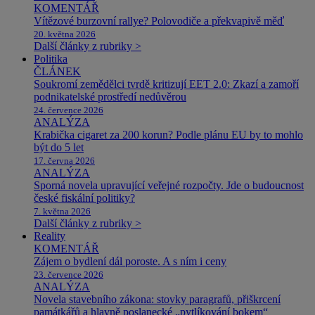
KOMENTÁŘ
Vítězové burzovní rallye? Polovodiče a překvapivě měď
20. května 2026
Další články z rubriky >
Politika
ČLÁNEK
Soukromí zemědělci tvrdě kritizují EET 2.0: Zkazí a zamoří
podnikatelské prostředí nedůvěrou
24. července 2026
ANALÝZA
Krabička cigaret za 200 korun? Podle plánu EU by to mohlo
být do 5 let
17. června 2026
ANALÝZA
Sporná novela upravující veřejné rozpočty. Jde o budoucnost
české fiskální politiky?
7. května 2026
Další články z rubriky >
Reality
KOMENTÁŘ
Zájem o bydlení dál poroste. A s ním i ceny
23. července 2026
ANALÝZA
Novela stavebního zákona: stovky paragrafů, přiškrcení
památkářů a hlavně poslanecké „pytlíkování bokem“