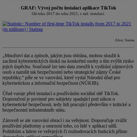
GRAF: Vývoj počtu instalací aplikace TikTok
Od roku 2017 do roku 2021, v mil. instalací.
Zdroj: Statista
„Množství dat a způsob, jakým jsou sbírána, mohou sloužit k
zacílení kybernetických útoků na konkrétní osoby a tím zvýšit riziko
jejich úspěchu. Současně lze tato data zneužít k vydírání zájmových
osob a narušit tak bezpečnostní nebo strategické zájmy České
republiky,“ píše se ve varování, které vydal Národní úřad pro
kybernetickou a informační bezpečnost (NÚKIB).
Úřad varuje před instalací a používáním sociální sítě TikTok.
Doporučení je povinné pro subjekty spadající pod zákon o
kybernetické bezpečnosti, tedy lidi pracující především v kritické a
bezpečnostní infrastruktuře státu.
Zároveň se ale varování obrací i na veřejnost. Doporučuje zvážit
používání platformy a omezení toho, co lidé v aplikaci sdílí.
Politikům a lidem ve veřejných či rozhodovacích funkcích přímo
doporučuje aplikaci nepoužívat.