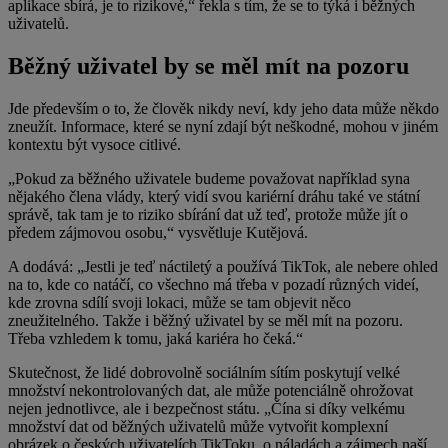
aplikace sbírá, je to rizikové,“ řekla s tím, že se to týká i běžných
uživatelů.
Běžný uživatel by se měl mít na pozoru
Jde především o to, že člověk nikdy neví, kdy jeho data může někdo
zneužít. Informace, které se nyní zdají být neškodné, mohou v jiném
kontextu být vysoce citlivé.
„Pokud za běžného uživatele budeme považovat například syna
nějakého člena vlády, který vidí svou kariérní dráhu také ve státní
správě, tak tam je to riziko sbírání dat už teď, protože může jít o
předem zájmovou osobu,“ vysvětluje Kutějová.
A dodává: „Jestli je teď náctiletý a používá TikTok, ale nebere ohled
na to, kde co natáčí, co všechno má třeba v pozadí různých videí,
kde zrovna sdílí svoji lokaci, může se tam objevit něco
zneužitelného. Takže i běžný uživatel by se měl mít na pozoru.
Třeba vzhledem k tomu, jaká kariéra ho čeká.“
Skutečnost, že lidé dobrovolně sociálním sítím poskytují velké
množství nekontrolovaných dat, ale může potenciálně ohrožovat
nejen jednotlivce, ale i bezpečnost státu. „Čína si díky velkému
množství dat od běžných uživatelů může vytvořit komplexní
obrázek o českých uživatelích TikToku, o náladách a zájmech naší