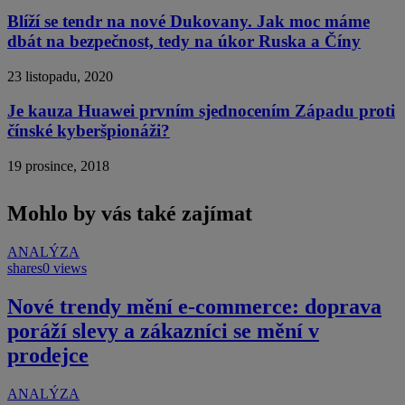
Blíží se tendr na nové Dukovany. Jak moc máme
dbát na bezpečnost, tedy na úkor Ruska a Číny
23 listopadu, 2020
Je kauza Huawei prvním sjednocením Západu proti
čínské kyberšpionáži?
19 prosince, 2018
Mohlo by vás také zajímat
ANALÝZA
shares
0 views
Nové trendy mění e-commerce: doprava
poráží slevy a zákazníci se mění v
prodejce
ANALÝZA