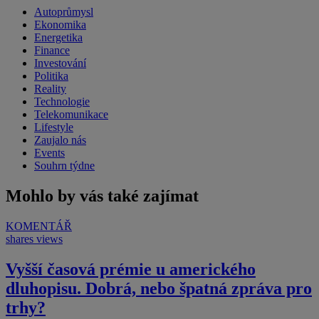
Autoprůmysl
Ekonomika
Energetika
Finance
Investování
Politika
Reality
Technologie
Telekomunikace
Lifestyle
Zaujalo nás
Events
Souhrn týdne
Mohlo by vás také zajímat
KOMENTÁŘ
shares
views
Vyšší časová prémie u amerického
dluhopisu. Dobrá, nebo špatná zpráva pro
trhy?