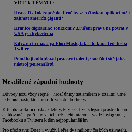
VÍCE K TÉMATU:
Hra o TikTok započala. Proč by se o čínskou aplikaci měli
zajímat američtí giganti?
Hranice digitálního soukromí? Zrušení práva na potrat v
USA je i kybertéma
Když na to máš a jsi Elon Musk, tak si to kup. Teď třeba
Twitter
Pomáhají odtajňovat pracovní talenty: sociální sítě jako
nástroj personalistů
Nesdílené západní hodnoty
Důvody jsou vždy stejné – hrozí úniky dat směrem k totalitní Číně,
tedy mocnosti, která nesdílí západní hodnoty.
K těmto krokům došlo až tehdy, kdy je síť ve zdejším prostředí plně
etablovaná a patří u místních uživatelů internetu vedle Instagramu,
Facebooku a Twitteru k těm nejpopulárnějším.
Pro představu: Dnes ji využívá přes dva miliony českých uživatelů,