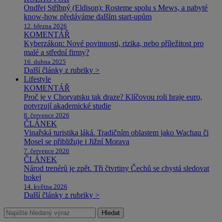
Ondřej Stříbný (Eldison): Rosteme spolu s Mews, a nabyté
know-how předáváme dalším start-upům
12. března 2026
KOMENTÁŘ
Kyberzákon: Nové povinnosti, rizika, nebo příležitost pro
malé a střední firmy?
16. dubna 2025
Další články z rubriky >
Lifestyle
KOMENTÁŘ
Proč je v Chorvatsku tak draze? Klíčovou roli hraje euro,
potvrzují akademické studie
8. července 2026
ČLÁNEK
Vinařská turistika láká. Tradičním oblastem jako Wachau či
Mosel se přibližuje i Jižní Morava
7. července 2026
ČLÁNEK
Národ trenérů je zpět. Tři čtvrtiny Čechů se chystá sledovat
hokej
14. května 2026
Další články z rubriky >
Hledat