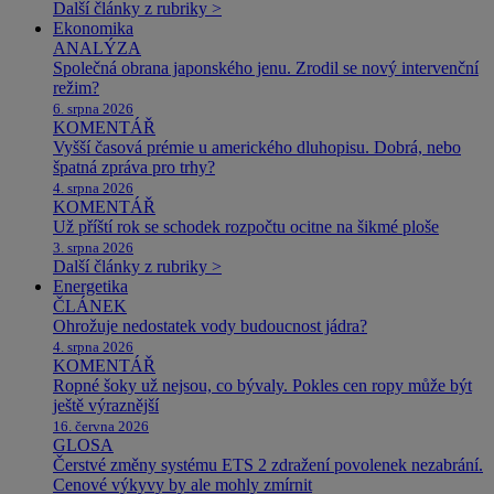
Další články z rubriky >
Ekonomika
ANALÝZA
Společná obrana japonského jenu. Zrodil se nový intervenční
režim?
6. srpna 2026
KOMENTÁŘ
Vyšší časová prémie u amerického dluhopisu. Dobrá, nebo
špatná zpráva pro trhy?
4. srpna 2026
KOMENTÁŘ
Už příští rok se schodek rozpočtu ocitne na šikmé ploše
3. srpna 2026
Další články z rubriky >
Energetika
ČLÁNEK
Ohrožuje nedostatek vody budoucnost jádra?
4. srpna 2026
KOMENTÁŘ
Ropné šoky už nejsou, co bývaly. Pokles cen ropy může být
ještě výraznější
16. června 2026
GLOSA
Čerstvé změny systému ETS 2 zdražení povolenek nezabrání.
Cenové výkyvy by ale mohly zmírnit