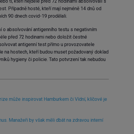
o ti, kteří nejdéle před 72 hodinami absolvovali s
st. Případně hosté, kteří mají nejméně 14 dnů od
ích 90 dnech covid-19 prodělali.
ní o absolvování antigenního testu s negativním
éle před 72 hodinami nebo doložit čestné
solvovat antigenní test přímo u provozovatele
le na hostech, kteří budou muset požadovaný doklad
níků hygieny či policie. Tato potvrzení tak nebudou
krize může inspirovat Hamburkem či Vídní, klíčové je
mus. Manažeři by však měli dbát na zdravou interní