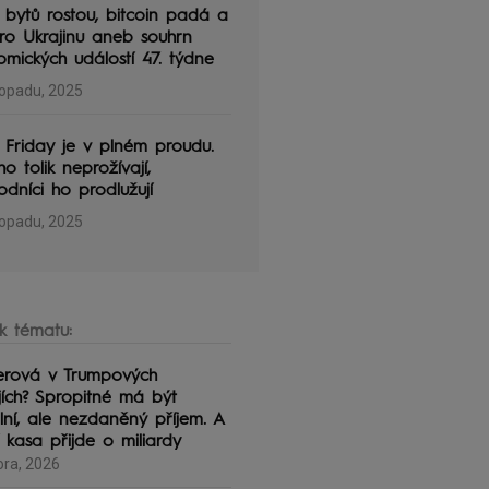
bytů rostou, bitcoin padá a
ro Ukrajinu aneb souhrn
mických událostí 47. týdne
topadu, 2025
 Friday je v plném proudu.
ho tolik neprožívají,
dníci ho prodlužují
topadu, 2025
k tématu:
lerová v Trumpových
jích? Spropitné má být
ální, ale nezdaněný příjem. A
í kasa přijde o miliardy
ora, 2026