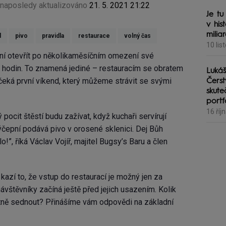
naposledy aktualizováno
21. 5. 2021 21:22
Je tu
v his
milia
d
pivo
pravidla
restaurace
volný čas
10 lis
ení otevřít po několikaměsíčním omezení své
2 hodin. To znamená jediné – restauracím se obratem
Lukáš
 čeká první víkend, který můžeme strávit se svými
Čerst
skute
portf
16 říj
pocit štěstí budu zažívat, když kuchaři servírují
ýčepní podává pivo v orosené sklenici. Dej Bůh
lo!”, říká Václav Vojíř, majitel Bugsy’s Baru a člen
azí to, že vstup do restaurací je možný jen za
ávštěvníky začíná ještě před jejich usazením. Kolik
tně sednout? Přinášíme vám odpovědi na základní