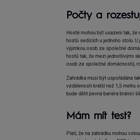
Počty a rozest
Hosté mohou být usazeni tak, že 
hostů sedících u jednoho stolu. U
výjimkou osob ze společné domácno
hostů tak, že mezi jednotlivými s
osob ze společné domácnosti), roz
Zahrádka musí být uspořádána tak,
vzdálenosti kratší než 1,5 metru 
bude dělit pevná bariéra bránící š
Mám mít test?
Platí, že na zahrádku mohou vstoup