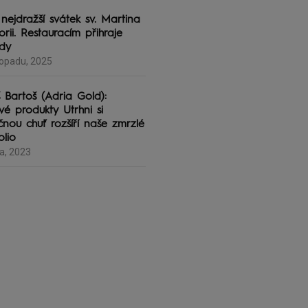
 nejdražší svátek sv. Martina
torii. Restauracím přihraje
rdy
topadu, 2025
 Bartoš (Adria Gold):
vé produkty Utrhni si
čnou chuť rozšíří naše zmrzlé
olio
na, 2023