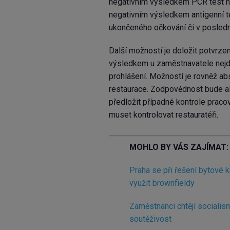
negativním výsledkem PCR test neb
negativním výsledkem antigenní te
ukončeného očkování či v posledn
Další možností je doložit potvrze
výsledkem u zaměstnavatele nejd
prohlášení. Možností je rovněž ab
restaurace. Zodpovědnost bude a
předložit případné kontrole pracov
muset kontrolovat restauratéři.
MOHLO BY VÁS ZAJÍMAT:
Praha se při řešení bytové 
využít brownfieldy
Zaměstnanci chtějí socialis
soutěživost