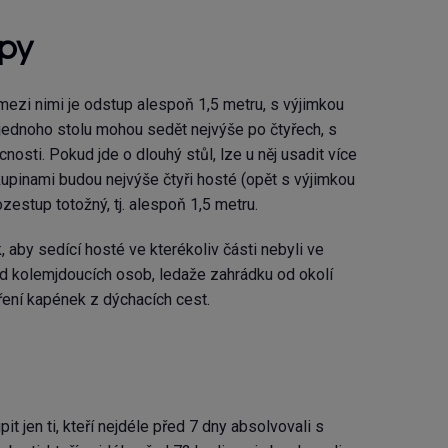
upy
mezi nimi je odstup alespoň 1,5 metru, s výjimkou
 jednoho stolu mohou sedět nejvýše po čtyřech, s
sti. Pokud jde o dlouhý stůl, lze u něj usadit více
kupinami budou nejvýše čtyři hosté (opět s výjimkou
estup totožný, tj. alespoň 1,5 metru.
 aby sedící hosté ve kterékoliv části nebyli ve
od kolemjdoucích osob, ledaže zahrádku od okolí
íření kapének z dýchacích cest.
it jen ti, kteří nejdéle před 7 dny absolvovali s