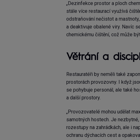
„Dezinfekce prostor a ploch chem
stále více restaurací využívá čiště
odstraňování nečistot a mastnoty,
a deaktivuje obalené viry. Navíc s
chemickému čištění, což může být p
Větrání a discip
Restauratéři by neměli také zapom
prostorách provozovny. I když jso
se pohybuje personál, ale také hos
a další prostory.
„Provozovatelé mohou udělat maxi
samotných hostech. Je nezbytné, 
rozestupy na zahrádkách, ale i nap
ochranu dýchacích cest a opakovaně