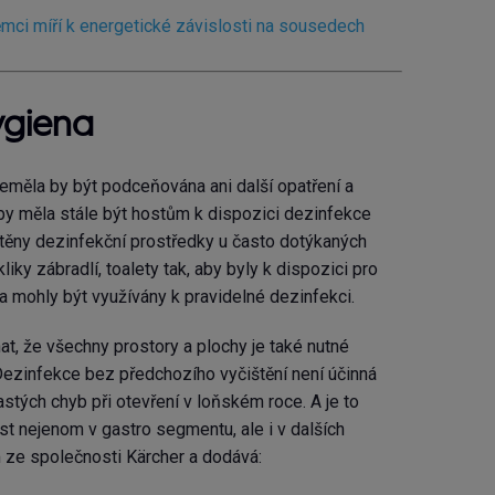
ci míří k energetické závislosti na sousedech
ygiena
neměla by být podceňována ani další opatření a
 by měla stále být hostům k dispozici dezinfekce
stěny dezinfekční prostředky u často dotýkaných
kliky zábradlí, toalety tak, aby byly k dispozici pro
 mohly být využívány k pravidelné dezinfekci.
t, že všechny prostory a plochy je také nutné
. Dezinfekce bez předchozího vyčištění není účinná
častých chyb při otevření v loňském roce. A je to
t nejenom v gastro segmentu, ale i v dalších
 ze společnosti Kärcher a dodává: