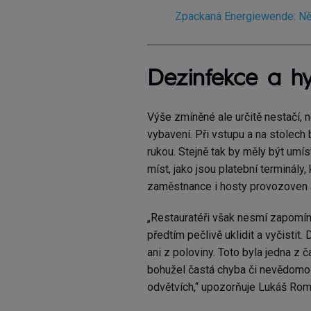
Zpackaná Energiewende: Něm
Dezinfekce a h
Výše zmíněné ale určitě nestačí, 
vybavení. Při vstupu a na stolech
rukou. Stejně tak by měly být umí
míst, jako jsou platební terminály, 
zaměstnance i hosty provozoven a
„Restauratéři však nesmí zapomína
předtím pečlivě uklidit a vyčistit
ani z poloviny. Toto byla jedna z 
bohužel častá chyba či nevědomos
odvětvích,“ upozorňuje Lukáš Rom