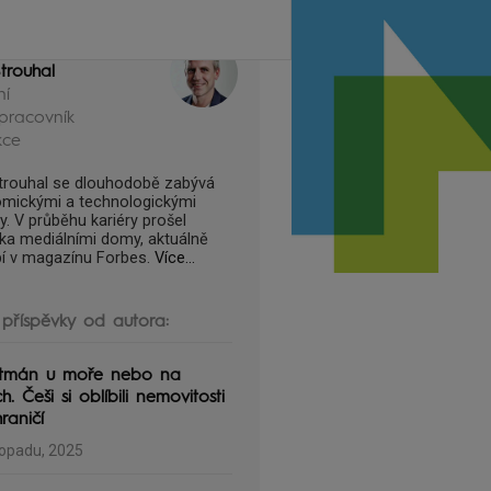
trouhal
ní
pracovník
kce
trouhal se dlouhodobě zabývá
mickými a technologickými
y. V průběhu kariéry prošel
ika mediálními domy, aktuálně
í v magazínu Forbes.
Více...
 příspěvky od autora:
tmán u moře nebo na
h. Češi si oblíbili nemovitosti
raničí
topadu, 2025