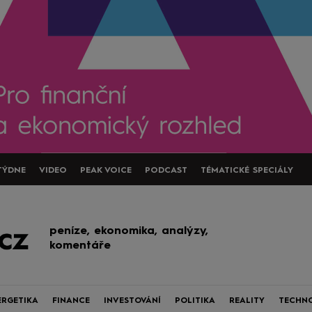
TÝDNE
VIDEO
PEAK VOICE
PODCAST
TÉMATICKÉ SPECIÁLY
peníze, ekonomika, analýzy,
komentáře
ERGETIKA
FINANCE
INVESTOVÁNÍ
POLITIKA
REALITY
TECHN