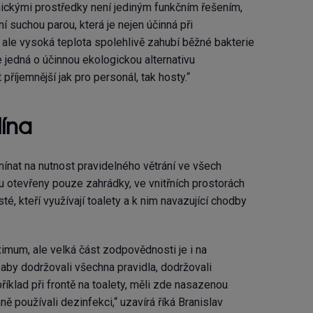
ickými prostředky není jediným funkčním řešením,
ní suchou parou, která je nejen účinná při
 ale vysoká teplota spolehlivě zahubí běžné bakterie
e jedná o účinnou ekologickou alternativu
říjemnější jak pro personál, tak hosty.“
lína
ínat na nutnost pravidelného větrání ve všech
u otevřeny pouze zahrádky, ve vnitřních prostorách
té, kteří využívají toalety a k nim navazující chodby
mum, ale velká část zodpovědnosti je i na
aby dodržovali všechna pravidla, dodržovali
říklad při frontě na toalety, měli zde nasazenou
 používali dezinfekci,“ uzavírá říká Branislav