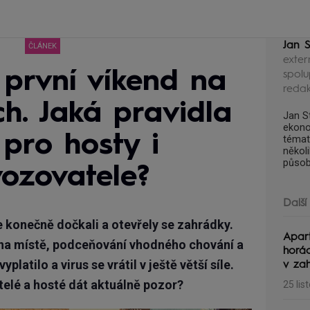
Jan S
ČLÁNEK
exter
první víkend na
spolu
reda
h. Jaká pravidla
Jan S
ekono
 pro hosty i
témat
někol
působ
ozovatele?
Další
se konečně dočkali a otevřely se zahrádky.
Apar
 na místě, podceňování vhodného chování a
horác
platilo a virus se vrátil v ještě větší síle.
v zah
telé a hosté dát aktuálně pozor?
25 lis