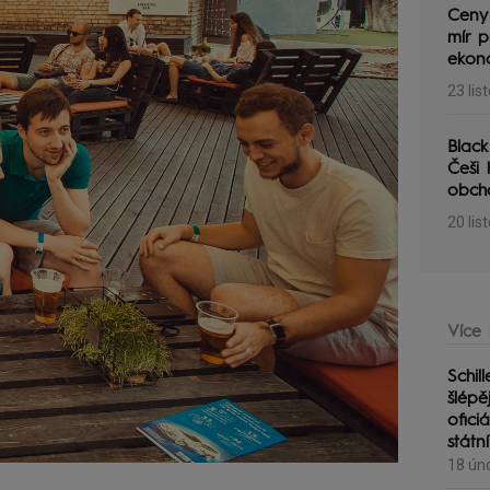
Ceny 
mír p
ekono
23 lis
Black
Češi 
obcho
20 lis
Více 
Schil
šlépě
ofici
státn
18 ún