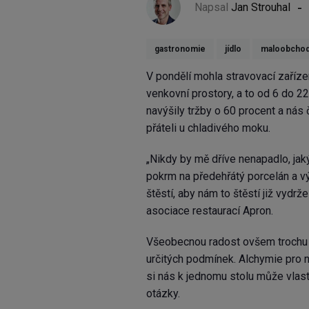
-
Napsal
Jan Strouhal
gastronomie
jídlo
maloobcho
V pondělí mohla stravovací zaříz
venkovní prostory, a to od 6 do 2
navýšily tržby o 60 procent a nás
přáteli u chladivého moku.
„Nikdy by mě dříve nenapadlo, jaký 
pokrm na předehřátý porcelán a v
štěstí, aby nám to štěstí již vydrže
asociace restaurací Apron.
Všeobecnou radost ovšem trochu k
určitých podmínek. Alchymie pro n
si nás k jednomu stolu může vlas
otázky.