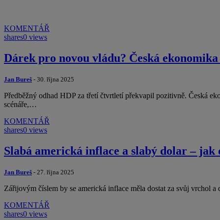
KOMENTÁŘ
shares
0 views
Dárek pro novou vládu? Česká ekonomika 
Jan Bureš
- 30. října 2025
Předběžný odhad HDP za třetí čtvrtletí překvapil pozitivně. Česká e
scénáře,…
KOMENTÁŘ
shares
0 views
Slabá americká inflace a slabý dolar – ja
Jan Bureš
- 27. října 2025
Zářijovým číslem by se americká inflace měla dostat za svůj vrchol a dá
KOMENTÁŘ
shares
0 views