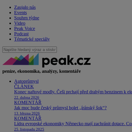
Zaujalo nás
Events
Souhrn týdne
Video
Peak Voice
Podcast
Tématické speciály
peníze, ekonomika, analýzy, komentáře
Autoprůmysl
ČLÁNEK
Konec naftové modly. Češi prchají před drahým benzinem k e
22. dubna 2026
KOMENTÁŘ
Jak moc bude český průmysl bolet „íránský šok“?
13. března 2026
KOMENTÁŘ
Lídra evropské ekonomiky Německo mají zachránit dotace. Co 
25. listopadu 2025