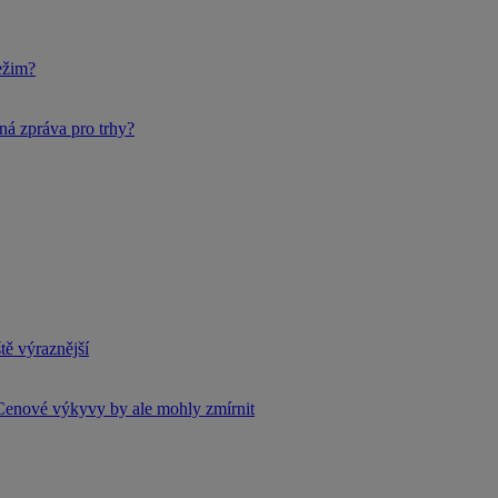
ežim?
ná zpráva pro trhy?
tě výraznější
Cenové výkyvy by ale mohly zmírnit