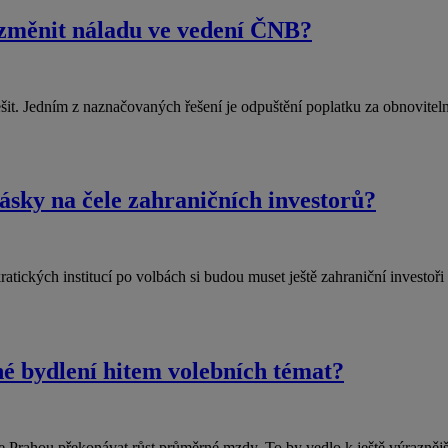
a změnit náladu ve vedení ČNB?
řešit. Jedním z naznačovaných řešení je odpuštění poplatku za obnovite
ásky na čele zahraničních investorů?
ckých institucí po volbách si budou muset ještě zahraniční investoři po
é bydlení hitem volebních témat?
 Prahou překonávat růst průměrné mzdy. To by vedlo k ještě výrazněj