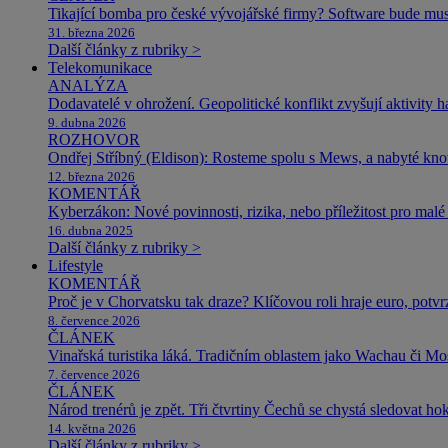
Tikající bomba pro české vývojářské firmy? Software bude m
31. března 2026
Další články z rubriky >
Telekomunikace
ANALÝZA
Dodavatelé v ohrožení. Geopolitické konflikt zvyšují aktivity 
9. dubna 2026
ROZHOVOR
Ondřej Stříbný (Eldison): Rosteme spolu s Mews, a nabyté k
12. března 2026
KOMENTÁŘ
Kyberzákon: Nové povinnosti, rizika, nebo příležitost pro malé 
16. dubna 2025
Další články z rubriky >
Lifestyle
KOMENTÁŘ
Proč je v Chorvatsku tak draze? Klíčovou roli hraje euro, potv
8. července 2026
ČLÁNEK
Vinařská turistika láká. Tradičním oblastem jako Wachau či Mose
7. července 2026
ČLÁNEK
Národ trenérů je zpět. Tři čtvrtiny Čechů se chystá sledovat ho
14. května 2026
Další články z rubriky >