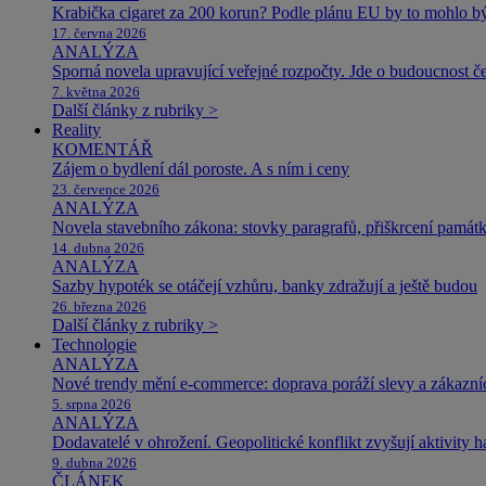
Krabička cigaret za 200 korun? Podle plánu EU by to mohlo být
17. června 2026
ANALÝZA
Sporná novela upravující veřejné rozpočty. Jde o budoucnost čes
7. května 2026
Další články z rubriky >
Reality
KOMENTÁŘ
Zájem o bydlení dál poroste. A s ním i ceny
23. července 2026
ANALÝZA
Novela stavebního zákona: stovky paragrafů, přiškrcení památ
14. dubna 2026
ANALÝZA
Sazby hypoték se otáčejí vzhůru, banky zdražují a ještě budou
26. března 2026
Další články z rubriky >
Technologie
ANALÝZA
Nové trendy mění e-commerce: doprava poráží slevy a zákazníc
5. srpna 2026
ANALÝZA
Dodavatelé v ohrožení. Geopolitické konflikt zvyšují aktivity 
9. dubna 2026
ČLÁNEK