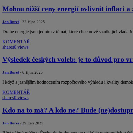
Mohou nižší ceny energií ovlivnit inflaci 
Jan Bureš
- 22. října 2025
Drahé energie jsou jedním z témat, které chce nově vznikající vláda 
KOMENTÁŘ
shares
0 views
Výsledek českých voleb: je to důvod pro vr
Jan Bureš
- 6. října 2025
I když s jasnějším hodnocením rozpočtového výhledu i kvality demokrati
KOMENTÁŘ
shares
0 views
Kdo na to má? A kdo ne? Bude (ne)dostupn
Jan Bureš
- 29. září 2025
Růst nájmů může v Česku do budoucna ve velkých metropolích v čele