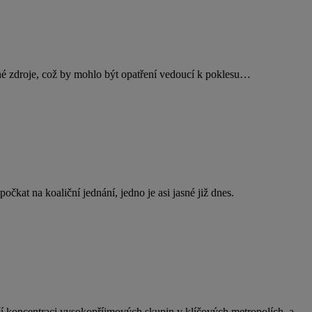
lné zdroje, což by mohlo být opatření vedoucí k poklesu…
čkat na koaliční jednání, jedno je asi jasné již dnes.
ší koncentraci vysokopříjmových skupin v klíčových metropolích, a…