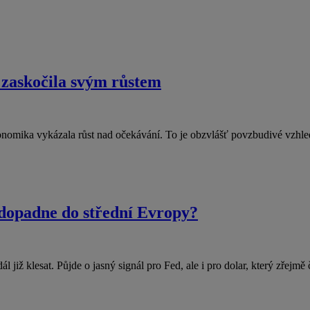
zaskočila svým růstem
konomika vykázala růst nad očekávání. To je obzvlášť povzbudivé vzhle
k dopadne do střední Evropy?
l již klesat. Půjde o jasný signál pro Fed, ale i pro dolar, který zřejmě