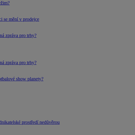
ežim?
i se mění v prodejce
ná zpráva pro trhy?
ná zpráva pro trhy?
fotbalové show planety?
dnikatelské prostředí nedůvěrou