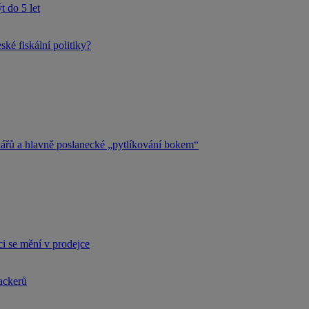
 do 5 let
ké fiskální politiky?
kářů a hlavně poslanecké „pytlíkování bokem“
i se mění v prodejce
hackerů