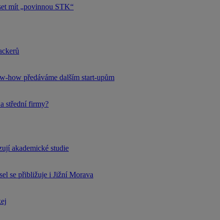
uset mít „povinnou STK“
hackerů
now-how předáváme dalším start-upům
a střední firmy?
rzují akademické studie
l se přibližuje i Jižní Morava
kej