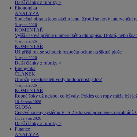
Další články z rubriky >
Ekonomika
ANALÝZA
Společná obrana japonského jenu. Zrodil se nový intervenční r
6. srpna 2026
KOMENTÁŘ
Vyšší časová prémie u amerického dluhopisu. Dobrá, nebo špat
4. srpna 2026
KOMENTÁŘ
Už příští rok se schodek rozpočtu ocitne na šikmé ploše
3. srpna 2026
Další články z rubriky >
Energetika
ČLÁNEK
Ohrožuje nedostatek vody budoucnost jádra?
4. srpna 2026
KOMENTÁŘ
Ropné šoky už nejsou, co bývaly. Pokles cen ropy může být ješ
16. června 2026
GLOSA
Čerstvé změny systému ETS 2 zdražení povolenek nezabrání. 
11. června 2026
Další články z rubriky >
Finance
ANALÝZA