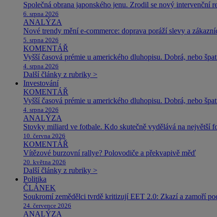
Společná obrana japonského jenu. Zrodil se nový intervenční r
6. srpna 2026
ANALÝZA
Nové trendy mění e-commerce: doprava poráží slevy a zákazníc
5. srpna 2026
KOMENTÁŘ
Vyšší časová prémie u amerického dluhopisu. Dobrá, nebo špat
4. srpna 2026
Další články z rubriky >
Investování
KOMENTÁŘ
Vyšší časová prémie u amerického dluhopisu. Dobrá, nebo špat
4. srpna 2026
ANALÝZA
Stovky miliard ve fotbale. Kdo skutečně vydělává na největší 
10. června 2026
KOMENTÁŘ
Vítězové burzovní rallye? Polovodiče a překvapivě měď
20. května 2026
Další články z rubriky >
Politika
ČLÁNEK
Soukromí zemědělci tvrdě kritizují EET 2.0: Zkazí a zamoří po
24. července 2026
ANALÝZA