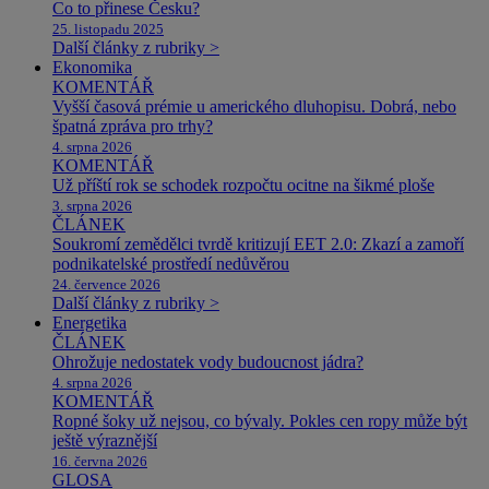
Co to přinese Česku?
25. listopadu 2025
Další články z rubriky >
Ekonomika
KOMENTÁŘ
Vyšší časová prémie u amerického dluhopisu. Dobrá, nebo
špatná zpráva pro trhy?
4. srpna 2026
KOMENTÁŘ
Už příští rok se schodek rozpočtu ocitne na šikmé ploše
3. srpna 2026
ČLÁNEK
Soukromí zemědělci tvrdě kritizují EET 2.0: Zkazí a zamoří
podnikatelské prostředí nedůvěrou
24. července 2026
Další články z rubriky >
Energetika
ČLÁNEK
Ohrožuje nedostatek vody budoucnost jádra?
4. srpna 2026
KOMENTÁŘ
Ropné šoky už nejsou, co bývaly. Pokles cen ropy může být
ještě výraznější
16. června 2026
GLOSA