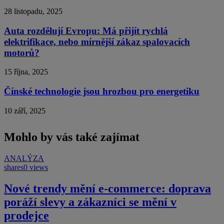
28 listopadu, 2025
Auta rozdělují Evropu: Má přijít rychlá
elektrifikace, nebo mírnější zákaz spalovacích
motorů?
15 října, 2025
Čínské technologie jsou hrozbou pro energetiku
10 září, 2025
Mohlo by vás také zajímat
ANALÝZA
shares
0 views
Nové trendy mění e-commerce: doprava
poráží slevy a zákazníci se mění v
prodejce