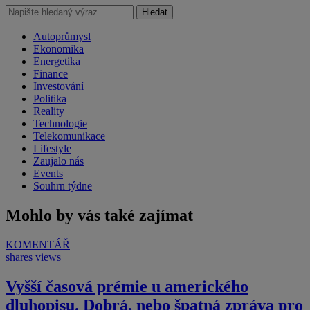
Hledat
Autoprůmysl
Ekonomika
Energetika
Finance
Investování
Politika
Reality
Technologie
Telekomunikace
Lifestyle
Zaujalo nás
Events
Souhrn týdne
Mohlo by vás také zajímat
KOMENTÁŘ
shares
views
Vyšší časová prémie u amerického
dluhopisu. Dobrá, nebo špatná zpráva pro