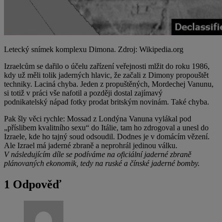
Letecký snímek komplexu Dimona. Zdroj: Wikipedia.org
Izraelcům se dařilo o účelu zařízení veřejnosti mlžit do roku 1986,
kdy už měli tolik jaderných hlavic, že začali z Dimony propouštět
techniky. Laciná chyba. Jeden z propuštěných, Mordechej Vanunu,
si totiž v práci vše nafotil a později dostal zajímavý
podnikatelský nápad fotky prodat britským novinám. Také chyba.
Pak šly věci rychle: Mossad z Londýna Vanuna vylákal pod
„příslibem kvalitního sexu“ do Itálie, tam ho zdrogoval a unesl do
Izraele, kde ho tajný soud odsoudil. Dodnes je v domácím vězení.
Ale Izrael má jaderné zbraně a neprohrál jedinou válku.
V následujícím díle se podíváme na oficiální jaderné zbraně
plánovaných ekonomik, tedy na ruské a čínské jaderné bomby.
1 Odpověď