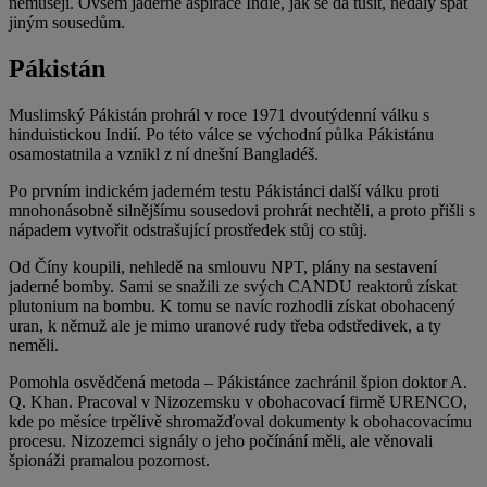
nemusejí. Ovšem jaderné aspirace Indie, jak se dá tušit, nedaly spát
jiným sousedům.
Pákistán
Muslimský Pákistán prohrál v roce 1971 dvoutýdenní válku s
hinduistickou Indií. Po této válce se východní půlka Pákistánu
osamostatnila a vznikl z ní dnešní Bangladéš.
Po prvním indickém jaderném testu Pákistánci další válku proti
mnohonásobně silnějšímu sousedovi prohrát nechtěli, a proto přišli s
nápadem vytvořit odstrašující prostředek stůj co stůj.
Od Číny koupili, nehledě na smlouvu NPT, plány na sestavení
jaderné bomby. Sami se snažili ze svých CANDU reaktorů získat
plutonium na bombu. K tomu se navíc rozhodli získat obohacený
uran, k němuž ale je mimo uranové rudy třeba odstředivek, a ty
neměli.
Pomohla osvědčená metoda – Pákistánce zachránil špion doktor A.
Q. Khan. Pracoval v Nizozemsku v obohacovací firmě URENCO,
kde po měsíce trpělivě shromažďoval dokumenty k obohacovacímu
procesu. Nizozemci signály o jeho počínání měli, ale věnovali
špionáži pramalou pozornost.