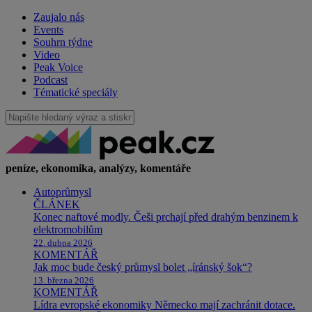
Zaujalo nás
Events
Souhrn týdne
Video
Peak Voice
Podcast
Tématické speciály
peníze, ekonomika, analýzy, komentáře
Autoprůmysl
ČLÁNEK
Konec naftové modly. Češi prchají před drahým benzinem k
elektromobilům
22. dubna 2026
KOMENTÁŘ
Jak moc bude český průmysl bolet „íránský šok“?
13. března 2026
KOMENTÁŘ
Lídra evropské ekonomiky Německo mají zachránit dotace.