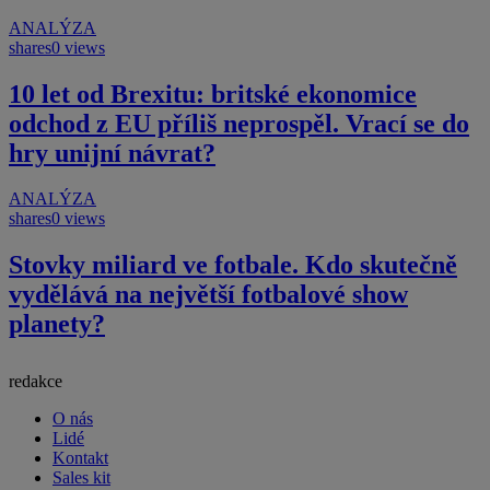
ANALÝZA
shares
0 views
10 let od Brexitu: britské ekonomice
odchod z EU příliš neprospěl. Vrací se do
hry unijní návrat?
ANALÝZA
shares
0 views
Stovky miliard ve fotbale. Kdo skutečně
vydělává na největší fotbalové show
planety?
redakce
O nás
Lidé
Kontakt
Sales kit