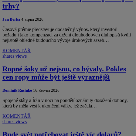
trhy?
Jan Berka
4. srpna 2026
Časová prémie představuje dodatečný výnos, který investoři
požadují jako kompenzaci za držení dlouhodobých dluhopisů kvůli
nejistotě ohledně budoucího vývoje úrokových sazeb…
KOMENTÁŘ
shares
views
Ropné šoky už nejsou, co bývaly. Pokles
cen ropy může být ještě výraznější
Dominik Rusinko
16. června 2026
Spojené státy a Írán v noci na pondělí oznámily dosažení dohody,
která by měla vést k ukončení války, jež začala…
KOMENTÁŘ
shares
views
Bude svět potřebovat ještě víc dolarů?