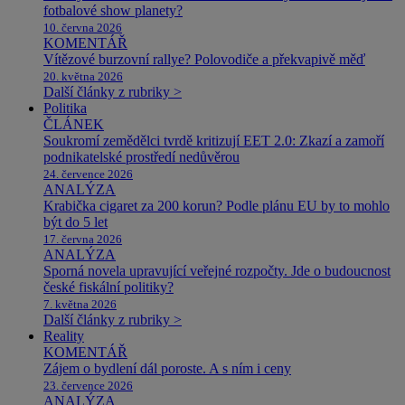
fotbalové show planety?
10. června 2026
KOMENTÁŘ
Vítězové burzovní rallye? Polovodiče a překvapivě měď
20. května 2026
Další články z rubriky >
Politika
ČLÁNEK
Soukromí zemědělci tvrdě kritizují EET 2.0: Zkazí a zamoří
podnikatelské prostředí nedůvěrou
24. července 2026
ANALÝZA
Krabička cigaret za 200 korun? Podle plánu EU by to mohlo
být do 5 let
17. června 2026
ANALÝZA
Sporná novela upravující veřejné rozpočty. Jde o budoucnost
české fiskální politiky?
7. května 2026
Další články z rubriky >
Reality
KOMENTÁŘ
Zájem o bydlení dál poroste. A s ním i ceny
23. července 2026
ANALÝZA