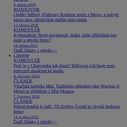
9. dubna 2026
ROZHOVOR
Ondřej Stříbný (Eldison): Rosteme spolu s Mews, a nabyté
know-how předáváme dalším start-upům
12. března 2026
KOMENTÁŘ
Kyberzákon: Nové povinnosti, rizika, nebo příležitost pro
malé a střední firmy?
16. dubna 2025
Další články z rubriky >
Lifestyle
KOMENTÁŘ
Proč je v Chorvatsku tak draze? Klíčovou roli hraje euro,
potvrzují akademické studie
8. července 2026
ČLÁNEK
Vinařská turistika láká. Tradičním oblastem jako Wachau či
Mosel se přibližuje i Jižní Morava
7. července 2026
ČLÁNEK
Národ trenérů je zpět. Tři čtvrtiny Čechů se chystá sledovat
hokej
14. května 2026
Další články z rubriky >