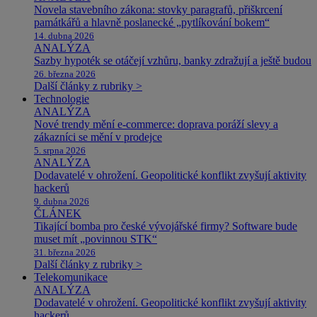
Novela stavebního zákona: stovky paragrafů, přiškrcení
památkářů a hlavně poslanecké „pytlíkování bokem“
14. dubna 2026
ANALÝZA
Sazby hypoték se otáčejí vzhůru, banky zdražují a ještě budou
26. března 2026
Další články z rubriky >
Technologie
ANALÝZA
Nové trendy mění e-commerce: doprava poráží slevy a
zákazníci se mění v prodejce
5. srpna 2026
ANALÝZA
Dodavatelé v ohrožení. Geopolitické konflikt zvyšují aktivity
hackerů
9. dubna 2026
ČLÁNEK
Tikající bomba pro české vývojářské firmy? Software bude
muset mít „povinnou STK“
31. března 2026
Další články z rubriky >
Telekomunikace
ANALÝZA
Dodavatelé v ohrožení. Geopolitické konflikt zvyšují aktivity
hackerů