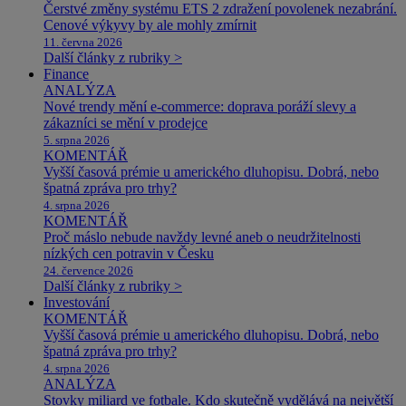
Čerstvé změny systému ETS 2 zdražení povolenek nezabrání.
Cenové výkyvy by ale mohly zmírnit
11. června 2026
Další články z rubriky >
Finance
ANALÝZA
Nové trendy mění e-commerce: doprava poráží slevy a
zákazníci se mění v prodejce
5. srpna 2026
KOMENTÁŘ
Vyšší časová prémie u amerického dluhopisu. Dobrá, nebo
špatná zpráva pro trhy?
4. srpna 2026
KOMENTÁŘ
Proč máslo nebude navždy levné aneb o neudržitelnosti
nízkých cen potravin v Česku
24. července 2026
Další články z rubriky >
Investování
KOMENTÁŘ
Vyšší časová prémie u amerického dluhopisu. Dobrá, nebo
špatná zpráva pro trhy?
4. srpna 2026
ANALÝZA
Stovky miliard ve fotbale. Kdo skutečně vydělává na největší