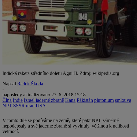
Indická raketa středního doletu Agni-II. Zdroj: wikipedia.org
Napsal
Radek Škoda
-
naposledy aktualizováno
27. 6. 2018 15:18
Čína
Indie
Izrael
jaderné zbraně
Kana
Pákistán
plutonium
smlouva
NPT
SSSR
uran
USA
V tomto díle se podíváme na země, které pakt NPT záměrně
nepodepsaly a své jaderné zbraně si vyvinuly, většinou k nelibosti
velmocí.