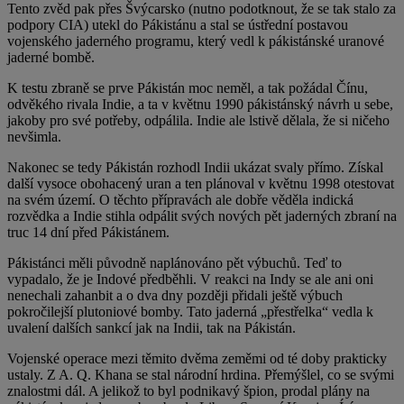
Tento zvěd pak přes Švýcarsko (nutno podotknout, že se tak stalo za
podpory CIA) utekl do Pákistánu a stal se ústřední postavou
vojenského jaderného programu, který vedl k pákistánské uranové
jaderné bombě.
K testu zbraně se prve Pákistán moc neměl, a tak požádal Čínu,
odvěkého rivala Indie, a ta v květnu 1990 pákistánský návrh u sebe,
jakoby pro své potřeby, odpálila. Indie ale lstivě dělala, že si ničeho
nevšimla.
Nakonec se tedy Pákistán rozhodl Indii ukázat svaly přímo. Získal
další vysoce obohacený uran a ten plánoval v květnu 1998 otestovat
na svém území. O těchto přípravách ale dobře věděla indická
rozvědka a Indie stihla odpálit svých nových pět jaderných zbraní na
truc 14 dní před Pákistánem.
Pákistánci měli původně naplánováno pět výbuchů. Teď to
vypadalo, že je Indové předběhli. V reakci na Indy se ale ani oni
nenechali zahanbit a o dva dny později přidali ještě výbuch
pokročilejší plutoniové bomby. Tato jaderná „přestřelka“ vedla k
uvalení dalších sankcí jak na Indii, tak na Pákistán.
Vojenské operace mezi těmito dvěma zeměmi od té doby prakticky
ustaly. Z A. Q. Khana se stal národní hrdina. Přemýšlel, co se svými
znalostmi dál. A jelikož to byl podnikavý špion, prodal plány na