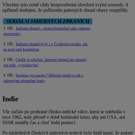
Všechny tyto země cítily bezprostřední ohrožení svými sousedy. A
upřímně dodejme, že pořízením jaderných zbraní obavy rozptýlily.
SERIÁL O JADERNÝCH ZBRANÍCH
1. DÍL:
Jaderné zbraně – nepochopitelné tabu jaderné
energetiky
2. DÍL:
Jaderné zbraně byly i v Československu, ale
ne pod naší kontrolou
3. DÍL:
Chtěli je všichni. Jaderné zbraně ale zůstaly
jen pěti „vyvoleným“
4. DÍL:
Souhlas jen naoko? Některé země to tak s
jadernými zbraněmi braly
Indie
Vše začalo po prohrané čínsko-indické válce, která se odehrála v
roce 1962, tedy přesně v době kubánské krize, aby ani USA, ani
SSSR neměly čas a chuť Indii pomoci.
Po následných čínských jaderných testech bylo Indii jasné, že pokud