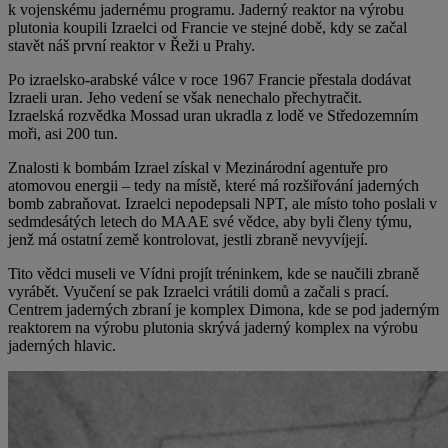
k vojenskému jadernému programu. Jaderný reaktor na výrobu
plutonia koupili Izraelci od Francie ve stejné době, kdy se začal
stavět náš první reaktor v Řeži u Prahy.
Po izraelsko-arabské válce v roce 1967 Francie přestala dodávat
Izraeli uran. Jeho vedení se však nenechalo přechytračit.
Izraelská rozvědka Mossad uran ukradla z lodě ve Středozemním
moři, asi 200 tun.
Znalosti k bombám Izrael získal v Mezinárodní agentuře pro
atomovou energii – tedy na místě, které má rozšiřování jaderných
bomb zabraňovat. Izraelci nepodepsali NPT, ale místo toho poslali v
sedmdesátých letech do MAAE své vědce, aby byli členy týmu,
jenž má ostatní země kontrolovat, jestli zbraně nevyvíjejí.
Tito vědci museli ve Vídni projít tréninkem, kde se naučili zbraně
vyrábět. Vyučení se pak Izraelci vrátili domů a začali s prací.
Centrem jaderných zbraní je komplex Dimona, kde se pod jaderným
reaktorem na výrobu plutonia skrývá jaderný komplex na výrobu
jaderných hlavic.