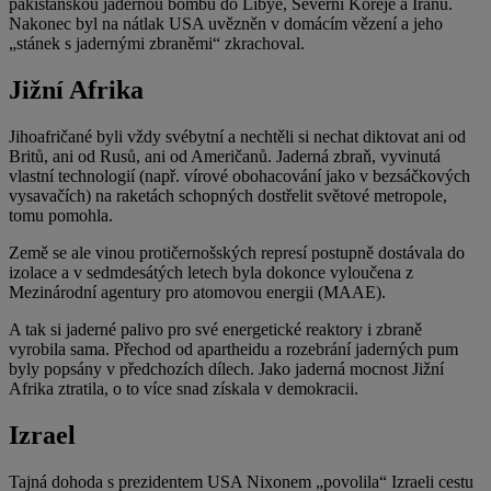
pákistánskou jadernou bombu do Libye, Severní Koreje a Íránu.
Nakonec byl na nátlak USA uvězněn v domácím vězení a jeho
„stánek s jadernými zbraněmi“ zkrachoval.
Jižní Afrika
Jihoafričané byli vždy svébytní a nechtěli si nechat diktovat ani od
Britů, ani od Rusů, ani od Američanů. Jaderná zbraň, vyvinutá
vlastní technologií (např. vírové obohacování jako v bezsáčkových
vysavačích) na raketách schopných dostřelit světové metropole,
tomu pomohla.
Země se ale vinou protičernošských represí postupně dostávala do
izolace a v sedmdesátých letech byla dokonce vyloučena z
Mezinárodní agentury pro atomovou energii (MAAE).
A tak si jaderné palivo pro své energetické reaktory i zbraně
vyrobila sama. Přechod od apartheidu a rozebrání jaderných pum
byly popsány v předchozích dílech. Jako jaderná mocnost Jižní
Afrika ztratila, o to více snad získala v demokracii.
Izrael
Tajná dohoda s prezidentem USA Nixonem „povolila“ Izraeli cestu