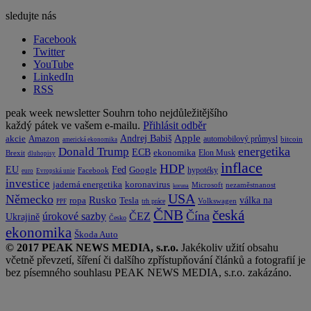
sledujte nás
Facebook
Twitter
YouTube
LinkedIn
RSS
peak week newsletter
Souhrn toho nejdůležitějšího
každý pátek ve vašem e-mailu.
Přihlásit odběr
Apple
Amazon
Andrej Babiš
akcie
automobilový průmysl
bitcoin
americká ekonomika
energetika
Donald Trump
ECB
ekonomika
Elon Musk
Brexit
dluhopisy
inflace
HDP
EU
Fed
Google
hypotéky
Facebook
euro
Evropská unie
investice
koronavirus
jaderná energetika
nezaměstnanost
Microsoft
koruna
USA
Německo
Rusko
Tesla
válka na
ropa
trh práce
Volkswagen
PPF
česká
ČNB
Čína
ČEZ
úrokové sazby
Ukrajině
Česko
ekonomika
Škoda Auto
© 2017 PEAK NEWS MEDIA, s.r.o.
Jakékoliv užití obsahu
včetně převzetí, šíření či dalšího zpřístupňování článků a fotografií je
bez písemného souhlasu PEAK NEWS MEDIA, s.r.o. zakázáno.