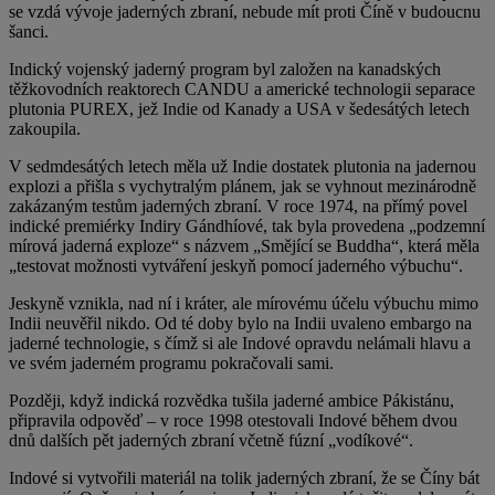
se vzdá vývoje jaderných zbraní, nebude mít proti Číně v budoucnu
šanci.
Indický vojenský jaderný program byl založen na kanadských
těžkovodních reaktorech CANDU a americké technologii separace
plutonia PUREX, jež Indie od Kanady a USA v šedesátých letech
zakoupila.
V sedmdesátých letech měla už Indie dostatek plutonia na jadernou
explozi a přišla s vychytralým plánem, jak se vyhnout mezinárodně
zakázaným testům jaderných zbraní. V roce 1974, na přímý povel
indické premiérky Indiry Gándhíové, tak byla provedena „podzemní
mírová jaderná exploze“ s názvem „Smějící se Buddha“, která měla
„testovat možnosti vytváření jeskyň pomocí jaderného výbuchu“.
Jeskyně vznikla, nad ní i kráter, ale mírovému účelu výbuchu mimo
Indii neuvěřil nikdo. Od té doby bylo na Indii uvaleno embargo na
jaderné technologie, s čímž si ale Indové opravdu nelámali hlavu a
ve svém jaderném programu pokračovali sami.
Později, když indická rozvědka tušila jaderné ambice Pákistánu,
připravila odpověď – v roce 1998 otestovali Indové během dvou
dnů dalších pět jaderných zbraní včetně fúzní „vodíkové“.
Indové si vytvořili materiál na tolik jaderných zbraní, že se Číny bát