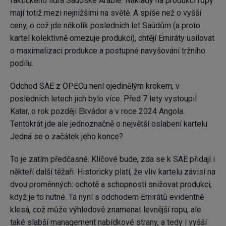
faktického lídra Saúdské Arábie. Náklady na produkci ropy
mají totiž mezi nejnižšími na světě. A spíše než o vyšší
ceny, o což jde několik posledních let Saúdům (a proto
kartel kolektivně omezuje produkci), chtějí Emiráty usilovat
o maximalizaci produkce a postupné navyšování tržního
podílu.
Odchod SAE z OPECu není ojedinělým krokem, v
posledních letech jich bylo více. Před 7 lety vystoupil
Katar, o rok později Ekvádor a v roce 2024 Angola.
Tentokrát jde ale jednoznačně o největší oslabení kartelu.
Jedná se o začátek jeho konce?
To je zatím předčasné. Klíčové bude, zda se k SAE přidají i
někteří další těžaři. Historicky platí, že vliv kartelu závisí na
dvou proměnných: ochotě a schopnosti snižovat produkci,
když je to nutné. Ta nyní s odchodem Emirátů evidentně
klesá, což může výhledově znamenat levnější ropu, ale
také slabší management nabídkové strany, a tedy i vyšší