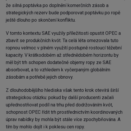
že silná poptávka po doplnění komerčních zásob a
strategických rezerv bude podporovat poptávku po ropě
ještě dlouho po skončení konfliktu.
V tomto kontextu SAE využily příležitosti opustit OPEC a
zbavit se produkčních kvót. Ta celá léta omezovala tuto
ropnou velmoc v plném využití postupně rostoucí těžební
kapacity. V krátkodobém až střednědobém horizontu by
měl být trh schopen dodatečné objemy ropy ze SAE
absorbovat, a to vzhledem k vyčerpaným globálním
zásobám a potřebě jejich obnovy.
Z dlouhodobějšího hlediska však tento krok otevírá širší
strategickou otázku: pokud by další producenti začali
upřednostňovat podíl na trhu před dodržováním kvót,
schopnost OPEC řídit trh prostřednictvím koordinovaných
úprav nabídky by mohla být stále více zpochybňována. A
tím by mohlo dojít i k poklesu cen ropy.