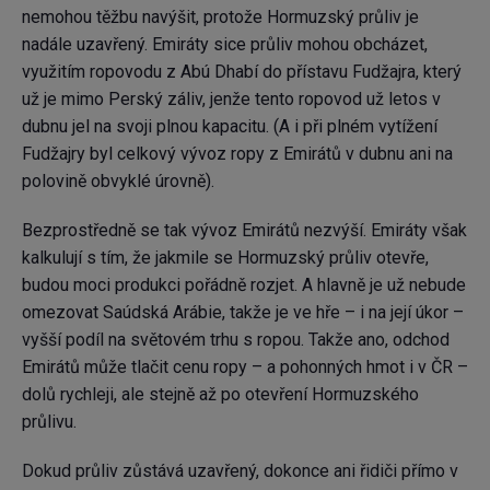
nemohou těžbu navýšit, protože Hormuzský průliv je
nadále uzavřený. Emiráty sice průliv mohou obcházet,
využitím ropovodu z Abú Dhabí do přístavu Fudžajra, který
už je mimo Perský záliv, jenže tento ropovod už letos v
dubnu jel na svoji plnou kapacitu. (A i při plném vytížení
Fudžajry byl celkový vývoz ropy z Emirátů v dubnu ani na
polovině obvyklé úrovně).
Bezprostředně se tak vývoz Emirátů nezvýší. Emiráty však
kalkulují s tím, že jakmile se Hormuzský průliv otevře,
budou moci produkci pořádně rozjet. A hlavně je už nebude
omezovat Saúdská Arábie, takže je ve hře – i na její úkor –
vyšší podíl na světovém trhu s ropou. Takže ano, odchod
Emirátů může tlačit cenu ropy – a pohonných hmot i v ČR –
dolů rychleji, ale stejně až po otevření Hormuzského
průlivu.
Dokud průliv zůstává uzavřený, dokonce ani řidiči přímo v