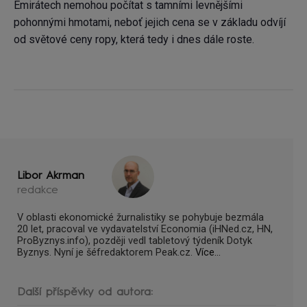
Emirátech nemohou počítat s tamními levnějšími
pohonnými hmotami, neboť jejich cena se v základu odvíjí
od světové ceny ropy, která tedy i dnes dále roste.
Libor Akrman
redakce
V oblasti ekonomické žurnalistiky se pohybuje bezmála
20 let, pracoval ve vydavatelství Economia (iHNed.cz, HN,
ProByznys.info), později vedl tabletový týdeník Dotyk
Byznys. Nyní je šéfredaktorem Peak.cz.
Více...
Další příspěvky od autora: