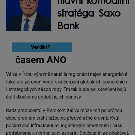
hlavní komoditní
stratéga Saxo
Bank
Verdikt?
časem ANO
Válka v Íránu výrazně narušila regionální nejen energetické
toky, ale zároveň vede k odčerpání globálních komerčních
i strategických zásob ropy. Trh tak bude po skončení bojů
čelit dlouhému období jejich obnovy.
Řada producentů v Perském zálivu může mít po určitou
dobu problém vrátit těžbu na předválečné úrovně. Kvůli
poškozené infrastruktuře, logistickým omezením i času
potřebnému k normalizaci exportu. Současně lze očekávat,