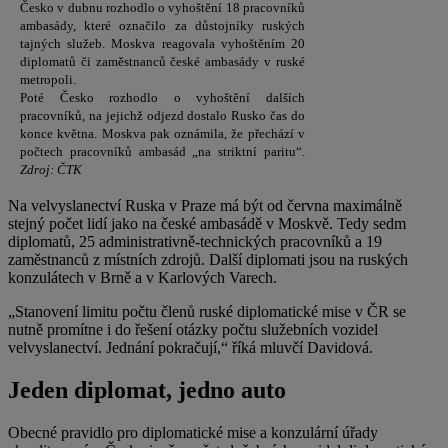
Česko v dubnu rozhodlo o vyhoštění 18 pracovníků
ambasády, které označilo za důstojníky ruských
tajných služeb. Moskva reagovala vyhoštěním 20
diplomatů či zaměstnanců české ambasády v ruské
metropoli.
Poté Česko rozhodlo o vyhoštění dalších
pracovníků, na jejichž odjezd dostalo Rusko čas do
konce května. Moskva pak oznámila, že přechází v
počtech pracovníků ambasád „na striktní paritu“.
Zdroj: ČTK
Na velvyslanectví Ruska v Praze má být od června maximálně
stejný počet lidí jako na české ambasádě v Moskvě. Tedy sedm
diplomatů, 25 administrativně-technických pracovníků a 19
zaměstnanců z místních zdrojů. Další diplomati jsou na ruských
konzulátech v Brně a v Karlových Varech.
„Stanovení limitu počtu členů ruské diplomatické mise v ČR se
nutně promítne i do řešení otázky počtu služebních vozidel
velvyslanectví. Jednání pokračují,“ říká mluvčí Davidová.
Jeden diplomat, jedno auto
Obecné pravidlo pro diplomatické mise a konzulární úřady