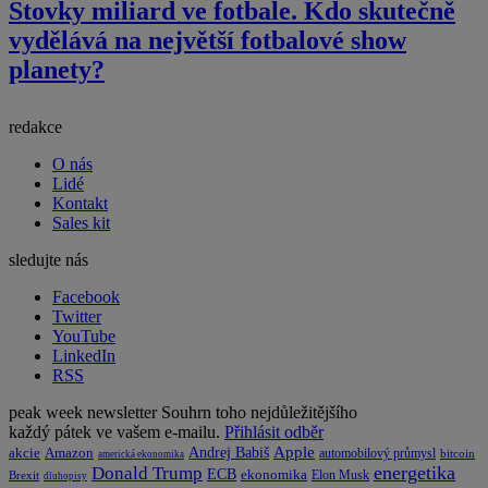
Stovky miliard ve fotbale. Kdo skutečně
vydělává na největší fotbalové show
planety?
redakce
O nás
Lidé
Kontakt
Sales kit
sledujte nás
Facebook
Twitter
YouTube
LinkedIn
RSS
peak week newsletter
Souhrn toho nejdůležitějšího
každý pátek ve vašem e-mailu.
Přihlásit odběr
Apple
Amazon
Andrej Babiš
akcie
automobilový průmysl
bitcoin
americká ekonomika
energetika
Donald Trump
ECB
ekonomika
Elon Musk
Brexit
dluhopisy