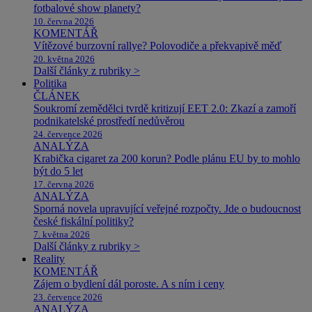
fotbalové show planety?
10. června 2026
KOMENTÁŘ
Vítězové burzovní rallye? Polovodiče a překvapivě měď
20. května 2026
Další články z rubriky >
Politika
ČLÁNEK
Soukromí zemědělci tvrdě kritizují EET 2.0: Zkazí a zamoří
podnikatelské prostředí nedůvěrou
24. července 2026
ANALÝZA
Krabička cigaret za 200 korun? Podle plánu EU by to mohlo
být do 5 let
17. června 2026
ANALÝZA
Sporná novela upravující veřejné rozpočty. Jde o budoucnost
české fiskální politiky?
7. května 2026
Další články z rubriky >
Reality
KOMENTÁŘ
Zájem o bydlení dál poroste. A s ním i ceny
23. července 2026
ANALÝZA