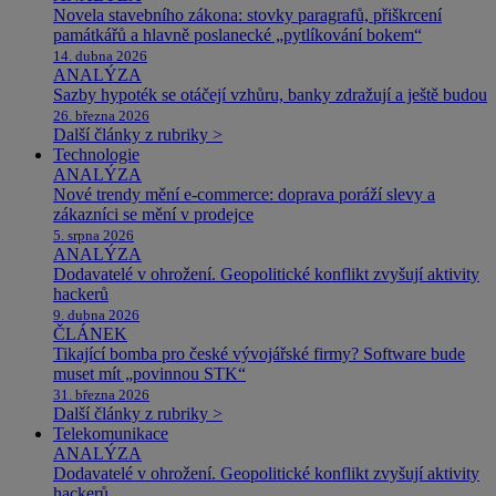
Novela stavebního zákona: stovky paragrafů, přiškrcení
památkářů a hlavně poslanecké „pytlíkování bokem“
14. dubna 2026
ANALÝZA
Sazby hypoték se otáčejí vzhůru, banky zdražují a ještě budou
26. března 2026
Další články z rubriky >
Technologie
ANALÝZA
Nové trendy mění e-commerce: doprava poráží slevy a
zákazníci se mění v prodejce
5. srpna 2026
ANALÝZA
Dodavatelé v ohrožení. Geopolitické konflikt zvyšují aktivity
hackerů
9. dubna 2026
ČLÁNEK
Tikající bomba pro české vývojářské firmy? Software bude
muset mít „povinnou STK“
31. března 2026
Další články z rubriky >
Telekomunikace
ANALÝZA
Dodavatelé v ohrožení. Geopolitické konflikt zvyšují aktivity
hackerů