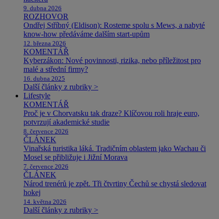
9. dubna 2026
ROZHOVOR
Ondřej Stříbný (Eldison): Rosteme spolu s Mews, a nabyté
know-how předáváme dalším start-upům
12. března 2026
KOMENTÁŘ
Kyberzákon: Nové povinnosti, rizika, nebo příležitost pro
malé a střední firmy?
16. dubna 2025
Další články z rubriky >
Lifestyle
KOMENTÁŘ
Proč je v Chorvatsku tak draze? Klíčovou roli hraje euro,
potvrzují akademické studie
8. července 2026
ČLÁNEK
Vinařská turistika láká. Tradičním oblastem jako Wachau či
Mosel se přibližuje i Jižní Morava
7. července 2026
ČLÁNEK
Národ trenérů je zpět. Tři čtvrtiny Čechů se chystá sledovat
hokej
14. května 2026
Další články z rubriky >