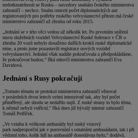
nedotknutelnosti se Rusku – navzdory snahám českého ministerstva
zahraničí – nechce. Snahu omezit počet diplomatických aut
registrovaných pro potřeby ruského velvyslanectví přitom má české
ministerstvo zahraničí už zhruba od roku 2015.
„Jednání se v této věci vedou už několik let. Po prvotním snížení
stavu služebních vozidel Velvyslanectví Ruské federace v ČR o
zhruba 20 vozů nebylo dosaženo dalších kroků ruské diplomatické
mise, a proto jsme pozastavili registrace nových vozidel
velvyslanectví. Jednání však nadále pokračovala a předpokládáme,
že pokračovat budou,“ říká mluvčí ministerstva zahraničí Eva
Davidová.
Jednání s Rusy pokračují
„Tomuto tématu se protokol ministerstva zahraničí věnoval
v posledních dvou letech velmi intenzivně tak, aby byl počet
přiměřený, ale shodu se nedařilo najít. Z ruské strany to bylo téma,
k němuž nebyli vstřícní,“ říká dnes již bývalý ministr zahraničí
Tomáš Petříček.
„Ve vztahu k velikosti ambasády byl ruský vozový
park nadproporční jak v porovnání s ostatními ambasádami, tak i při
vědomí toho, kolik lidí na ambasádě donedávna bylo,“ dodává.