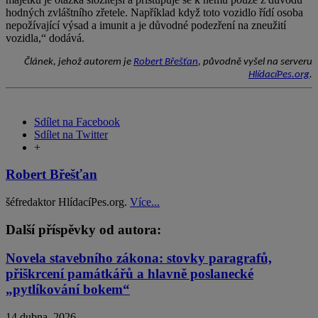
hodných zvláštního zřetele. Například když toto vozidlo řídí osoba
nepožívající výsad a imunit a je důvodné podezření na zneužití
vozidla,“ dodává.
Článek, jehož autorem je
Robert Břešťan
, původně vyšel na serveru
HlídacíPes.org
.
Sdílet na Facebook
Sdílet na Twitter
+
Robert Břešťan
šéfredaktor HlídacíPes.org.
Více...
Další příspěvky od autora:
Novela stavebního zákona: stovky paragrafů,
přiškrcení památkářů a hlavně poslanecké
„pytlíkování bokem“
14 dubna, 2026