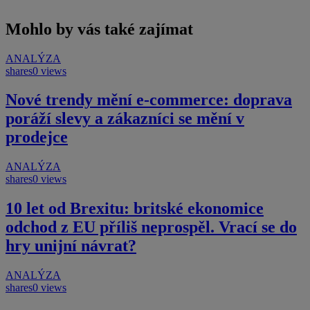
Mohlo by vás také zajímat
ANALÝZA
shares
0 views
Nové trendy mění e-commerce: doprava
poráží slevy a zákazníci se mění v
prodejce
ANALÝZA
shares
0 views
10 let od Brexitu: britské ekonomice
odchod z EU příliš neprospěl. Vrací se do
hry unijní návrat?
ANALÝZA
shares
0 views