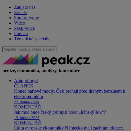
Zaujalo nás
Events
Souhrn týdne
Video
Peak Voice
Podcast
Tématické speciály
peníze, ekonomika, analýzy, komentáře
Autoprůmysl
ČLÁNEK
Konec naftové modly. Češi prchají před drahým benzinem k
elektromobilům
22. dubna 2026
KOMENTÁŘ
Jak moc bude český průmysl bolet „íránský šok“?
13. března 2026
KOMENTÁŘ
Lídra evropské ekonomiky Německo mají zachránit dotace.