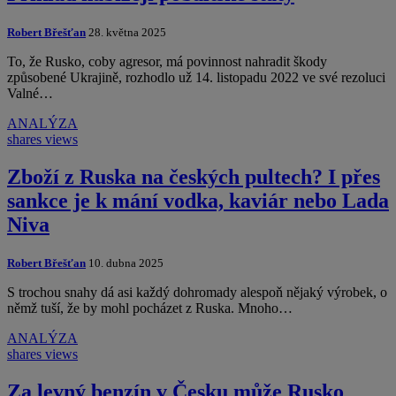
Robert Břešťan
28. května 2025
To, že Rusko, coby agresor, má povinnost nahradit škody
způsobené Ukrajině, rozhodlo už 14. listopadu 2022 ve své rezoluci
Valné…
ANALÝZA
shares
views
Zboží z Ruska na českých pultech? I přes
sankce je k mání vodka, kaviár nebo Lada
Niva
Robert Břešťan
10. dubna 2025
S trochou snahy dá asi každý dohromady alespoň nějaký výrobek, o
němž tuší, že by mohl pocházet z Ruska. Mnoho…
ANALÝZA
shares
views
Za levný benzín v Česku může Rusko