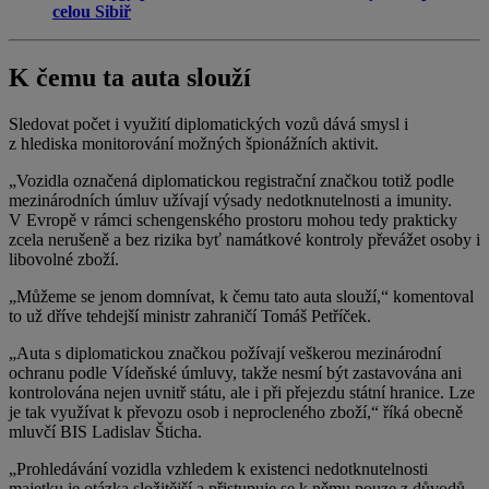
celou Sibiř
K čemu ta auta slouží
Sledovat počet i využití diplomatických vozů dává smysl i
z hlediska monitorování možných špionážních aktivit.
„Vozidla označená diplomatickou registrační značkou totiž podle
mezinárodních úmluv užívají výsady nedotknutelnosti a imunity.
V Evropě v rámci schengenského prostoru mohou tedy prakticky
zcela nerušeně a bez rizika byť namátkové kontroly převážet osoby i
libovolné zboží.
„Můžeme se jenom domnívat, k čemu tato auta slouží,“ komentoval
to už dříve tehdejší ministr zahraničí Tomáš Petříček.
„Auta s diplomatickou značkou požívají veškerou mezinárodní
ochranu podle Vídeňské úmluvy, takže nesmí být zastavována ani
kontrolována nejen uvnitř státu, ale i při přejezdu státní hranice. Lze
je tak využívat k převozu osob i neprocleného zboží,“ říká obecně
mluvčí BIS Ladislav Šticha.
„Prohledávání vozidla vzhledem k existenci nedotknutelnosti
majetku je otázka složitější a přistupuje se k němu pouze z důvodů