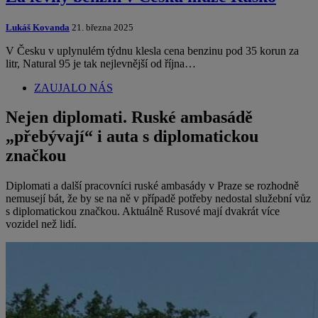
Lukáš Kovanda
21. března 2025
V Česku v uplynulém týdnu klesla cena benzinu pod 35 korun za
litr, Natural 95 je tak nejlevnější od října…
ZAUJALO NÁS
Nejen diplomati. Ruské ambasádě
„přebývají“ i auta s diplomatickou
značkou
Diplomati a další pracovníci ruské ambasády v Praze se rozhodně
nemusejí bát, že by se na ně v případě potřeby nedostal služební vůz
s diplomatickou značkou. Aktuálně Rusové mají dvakrát více
vozidel než lidí.