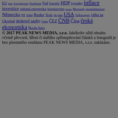
inflace
HDP
EU
Fed
Google
hypotéky
Facebook
euro
Evropská unie
investice
koronavirus
jaderná energetika
nezaměstnanost
Microsoft
koruna
USA
Německo
Rusko
Tesla
válka na
ropa
trh práce
Volkswagen
PPF
česká
ČNB
Čína
ČEZ
úrokové sazby
Ukrajině
Česko
ekonomika
Škoda Auto
© 2017 PEAK NEWS MEDIA, s.r.o.
Jakékoliv užití obsahu
včetně převzetí, šíření či dalšího zpřístupňování článků a fotografií je
bez písemného souhlasu PEAK NEWS MEDIA, s.r.o. zakázáno.