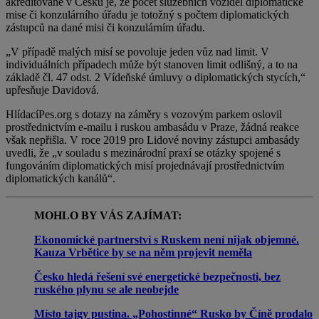
akreditované v Česku je, že počet služebních vozidel diplomatické
mise či konzulárního úřadu je totožný s počtem diplomatických
zástupců na dané misi či konzulárním úřadu.
„V případě malých misí se povoluje jeden vůz nad limit. V
individuálních případech může být stanoven limit odlišný, a to na
základě čl. 47 odst. 2 Vídeňské úmluvy o diplomatických stycích,“
upřesňuje Davidová.
HlídacíPes.org s dotazy na záměry s vozovým parkem oslovil
prostřednictvím e-mailu i ruskou ambasádu v Praze, žádná reakce
však nepřišla. V roce 2019 pro Lidové noviny zástupci ambasády
uvedli, že „v souladu s mezinárodní praxí se otázky spojené s
fungováním diplomatických misí projednávají prostřednictvím
diplomatických kanálů“.
MOHLO BY VÁS ZAJÍMAT:
Ekonomické partnerství s Ruskem není nijak objemné.
Kauza Vrbětice by se na něm projevit neměla
Česko hledá řešení své energetické bezpečnosti, bez
ruského plynu se ale neobejde
Místo tajgy pustina. „Pohostinné“ Rusko by Číně prodalo