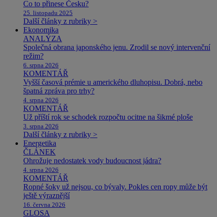
Co to přinese Česku?
25. listopadu 2025
Další články z rubriky >
Ekonomika
ANALÝZA
Společná obrana japonského jenu. Zrodil se nový intervenční
režim?
6. srpna 2026
KOMENTÁŘ
Vyšší časová prémie u amerického dluhopisu. Dobrá, nebo
špatná zpráva pro trhy?
4. srpna 2026
KOMENTÁŘ
Už příští rok se schodek rozpočtu ocitne na šikmé ploše
3. srpna 2026
Další články z rubriky >
Energetika
ČLÁNEK
Ohrožuje nedostatek vody budoucnost jádra?
4. srpna 2026
KOMENTÁŘ
Ropné šoky už nejsou, co bývaly. Pokles cen ropy může být
ještě výraznější
16. června 2026
GLOSA