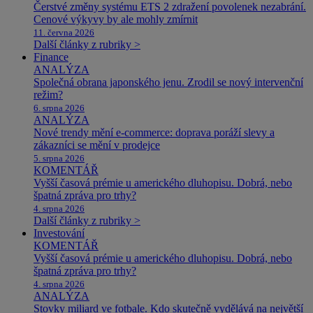
Čerstvé změny systému ETS 2 zdražení povolenek nezabrání.
Cenové výkyvy by ale mohly zmírnit
11. června 2026
Další články z rubriky >
Finance
ANALÝZA
Společná obrana japonského jenu. Zrodil se nový intervenční
režim?
6. srpna 2026
ANALÝZA
Nové trendy mění e-commerce: doprava poráží slevy a
zákazníci se mění v prodejce
5. srpna 2026
KOMENTÁŘ
Vyšší časová prémie u amerického dluhopisu. Dobrá, nebo
špatná zpráva pro trhy?
4. srpna 2026
Další články z rubriky >
Investování
KOMENTÁŘ
Vyšší časová prémie u amerického dluhopisu. Dobrá, nebo
špatná zpráva pro trhy?
4. srpna 2026
ANALÝZA
Stovky miliard ve fotbale. Kdo skutečně vydělává na největší