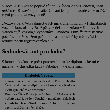
V roce 2019 (
kdy se poprvé tématu HlídacíPes.org věnoval, pozn.
red.
) měli Rusové diplomatických aut jen při ambasádě celkem 73.
Nyní je to o dva vozy méně.
„Vozový park Velvyslanectví RF má k dnešnímu dni 71 služebních
vozidel, konzulátu v Brně pět vozidel a konzulátu v Karlových
Varech čtyři vozidla,“ vypočítává Davidová s tím, že ministerstvo
počítá s tím, že snížení počtu lidí na ambasádě by mělo vést i k
redukci počtu registrovaných aut.
Sedmdesát aut pro koho?
S koncem května se počet pracovníků ruské diplomatické mise
nuceně – v důsledku kauzy Vrbětice – výrazně snížil.
Důsledek Vrbětic
O snížení obsazení ruské ambasády v Praze rozhodlo
Česko v dubnu po diplomatické roztržce s Ruskem
kvůli výbuchům ve Vrběticích.
Roztržka ČR a Ruska je vyústěním zjištění českých
vyšetřovatelů, že do výbuchů v muničních skladech
ve Vrběticích na Zlínsku v roce 2014 byli zapojeni
agenti ruských tajných služeb.