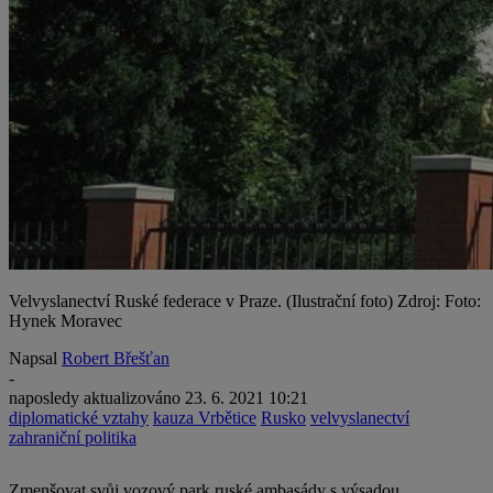
Velvyslanectví Ruské federace v Praze. (Ilustrační foto) Zdroj: Foto:
Hynek Moravec
Napsal
Robert Břešťan
-
naposledy aktualizováno
23. 6. 2021 10:21
diplomatické vztahy
kauza Vrbětice
Rusko
velvyslanectví
zahraniční politika
Zmenšovat svůj vozový park ruské ambasády s výsadou