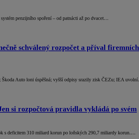
jí systém penzijního spoření – od patnácti až po dvacet…
ečně schválený rozpočet a příval firemníc
 Škoda Auto loni úspěšná; vyšší odpisy srazily zisk ČEZu; IEA uvoln
 Jen si rozpočtová pravidla vykládá po svém
 rok s deficitem 310 miliard korun po loňských 290,7 miliardy korun.…