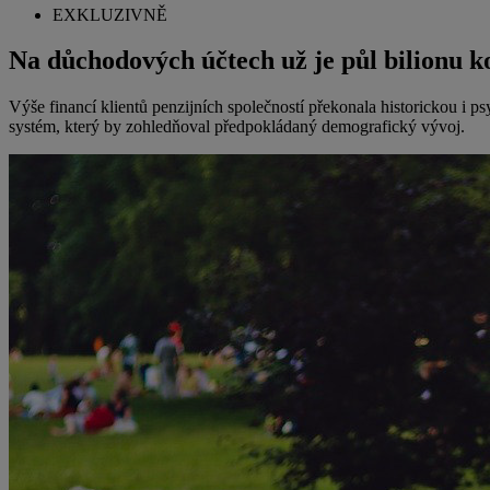
EXKLUZIVNĚ
Na důchodových účtech už je půl bilionu k
Výše financí klientů penzijních společností překonala historickou i 
systém, který by zohledňoval předpokládaný demografický vývoj.