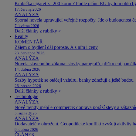
Krabička cigaret za 200 korun? Podle plánu EU by to mohlo být
17. června 2026
ANALÝZA
Sporná novela upravující veřejné rozpočty. Jde o budoucnost čes
7. května 2026
Další články z rubriky >
Reality
KOMENTÁŘ
Zájem o bydlení dál poroste. A s ním i ceny
23. července 2026
ANALÝZA
Novela stavebního zákona: stovky paragrafů, přiškrcení památ
14. dubna 2026
ANALÝZA
Sazby hypoték se otáčejí vzhůru, banky zdražují a ještě budou
26. března 2026
Další články z rubriky >
Technologie
ANALÝZA
Nové trendy mění e-commerce: doprava poráží slevy a zákazníc
5. srpna 2026
ANALÝZA
Dodavatelé v ohrožení. Geopolitické konflikt zvyšují aktivity 
9. dubna 2026
ČLÁNEK