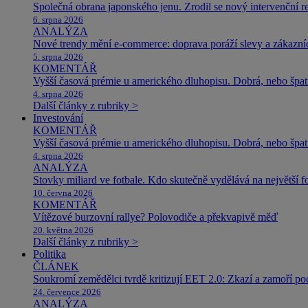
Společná obrana japonského jenu. Zrodil se nový intervenční r
6. srpna 2026
ANALÝZA
Nové trendy mění e-commerce: doprava poráží slevy a zákazníc
5. srpna 2026
KOMENTÁŘ
Vyšší časová prémie u amerického dluhopisu. Dobrá, nebo špat
4. srpna 2026
Další články z rubriky >
Investování
KOMENTÁŘ
Vyšší časová prémie u amerického dluhopisu. Dobrá, nebo špat
4. srpna 2026
ANALÝZA
Stovky miliard ve fotbale. Kdo skutečně vydělává na největší 
10. června 2026
KOMENTÁŘ
Vítězové burzovní rallye? Polovodiče a překvapivě měď
20. května 2026
Další články z rubriky >
Politika
ČLÁNEK
Soukromí zemědělci tvrdě kritizují EET 2.0: Zkazí a zamoří po
24. července 2026
ANALÝZA