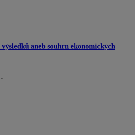
h výsledků aneb souhrn ekonomických
í…