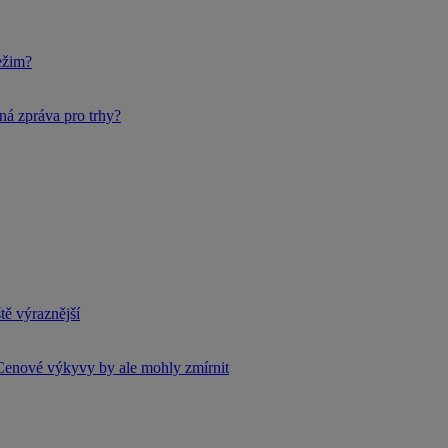
ežim?
ná zpráva pro trhy?
tě výraznější
Cenové výkyvy by ale mohly zmírnit