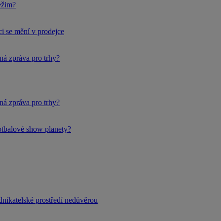
ežim?
i se mění v prodejce
ná zpráva pro trhy?
ná zpráva pro trhy?
fotbalové show planety?
dnikatelské prostředí nedůvěrou