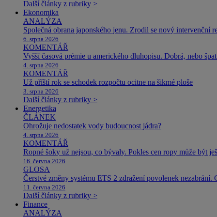
Další články z rubriky >
Ekonomika
ANALÝZA
Společná obrana japonského jenu. Zrodil se nový intervenční r
6. srpna 2026
KOMENTÁŘ
Vyšší časová prémie u amerického dluhopisu. Dobrá, nebo špat
4. srpna 2026
KOMENTÁŘ
Už příští rok se schodek rozpočtu ocitne na šikmé ploše
3. srpna 2026
Další články z rubriky >
Energetika
ČLÁNEK
Ohrožuje nedostatek vody budoucnost jádra?
4. srpna 2026
KOMENTÁŘ
Ropné šoky už nejsou, co bývaly. Pokles cen ropy může být ješ
16. června 2026
GLOSA
Čerstvé změny systému ETS 2 zdražení povolenek nezabrání. 
11. června 2026
Další články z rubriky >
Finance
ANALÝZA