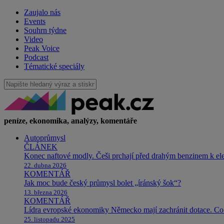
Zaujalo nás
Events
Souhrn týdne
Video
Peak Voice
Podcast
Tématické speciály
peníze, ekonomika, analýzy, komentáře
Autoprůmysl
ČLÁNEK
Konec naftové modly. Češi prchají před drahým benzinem k e
22. dubna 2026
KOMENTÁŘ
Jak moc bude český průmysl bolet „íránský šok“?
13. března 2026
KOMENTÁŘ
Lídra evropské ekonomiky Německo mají zachránit dotace. Co 
25. listopadu 2025