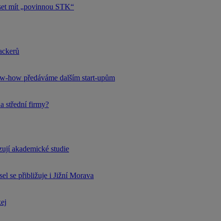
uset mít „povinnou STK“
hackerů
now-how předáváme dalším start-upům
a střední firmy?
rzují akademické studie
l se přibližuje i Jižní Morava
kej