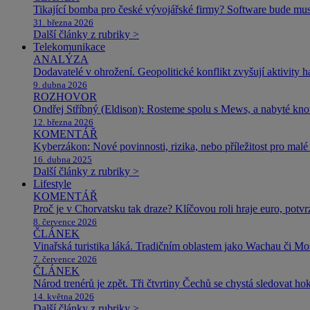
Tikající bomba pro české vývojářské firmy? Software bude m
31. března 2026
Další články z rubriky >
Telekomunikace
ANALÝZA
Dodavatelé v ohrožení. Geopolitické konflikt zvyšují aktivity 
9. dubna 2026
ROZHOVOR
Ondřej Stříbný (Eldison): Rosteme spolu s Mews, a nabyté k
12. března 2026
KOMENTÁŘ
Kyberzákon: Nové povinnosti, rizika, nebo příležitost pro malé 
16. dubna 2025
Další články z rubriky >
Lifestyle
KOMENTÁŘ
Proč je v Chorvatsku tak draze? Klíčovou roli hraje euro, potv
8. července 2026
ČLÁNEK
Vinařská turistika láká. Tradičním oblastem jako Wachau či Mose
7. července 2026
ČLÁNEK
Národ trenérů je zpět. Tři čtvrtiny Čechů se chystá sledovat ho
14. května 2026
Další články z rubriky >