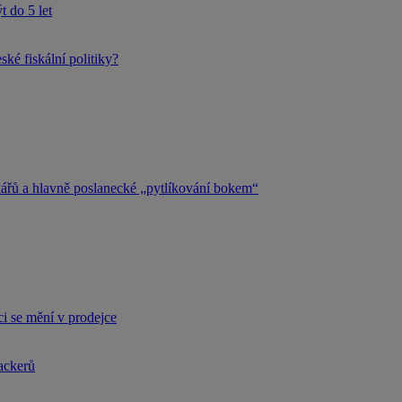
 do 5 let
ké fiskální politiky?
kářů a hlavně poslanecké „pytlíkování bokem“
i se mění v prodejce
hackerů