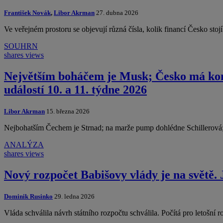
František Novák
,
Libor Akrman
27. dubna 2026
Ve veřejném prostoru se objevují různá čísla, kolik financí Česko sto
SOUHRN
shares
views
Největším boháčem je Musk; Česko má kon
událostí 10. a 11. týdne 2026
Libor Akrman
15. března 2026
Nejbohatším Čechem je Strnad; na marže pump dohlédne Schillerová;
ANALÝZA
shares
views
Nový rozpočet Babišovy vlády je na světě.
Dominik Rusinko
29. ledna 2026
Vláda schválila návrh státního rozpočtu schválila. Počítá pro letošní