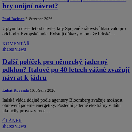
hry unijní návrat?
Paul Jackson
2. července 2026
Uplynulo deset let od chvíle, kdy Spojené království hlasovalo pro
odchod z Evropské unie. Existují důkazy o tom, že britská…
KOMENTÁŘ
shares
views
Další políček pro německý jaderný
odklon? Italové po 40 letech vážně zvažují
návrat k jádru
Lukáš Kovanda
16. března 2026
Italská vláda údajně podle agentury Bloomberg zvažuje možnost
obnovení jaderné energetiky. Poslední jaderné elektrárny v Itálii
ukončily provoz v roce…
ČLÁNEK
shares
views