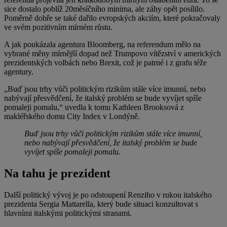
sice dostalo poblíž 20měsíčního minima, ale záhy opět posílilo.
Poměrně dobře se také dařilo evropských akciím, které pokračovaly
ve svém pozitivním mírném růstu.
A jak poukázala agentura Bloomberg, na referendum mělo na
vybrané měny mírnější dopad než Trumpovo vítězství v amerických
prezidentských volbách nebo Brexit, což je patrné i z grafu téže
agentury.
„Buď jsou trhy vůči politickým rizikům stále více imunní, nebo
nabývají přesvědčení, že italský problém se bude vyvíjet spíše
pomaleji pomalu,“ uvedla k tomu Kathleen Brooksová z
makléřského domu City Index v Londýně.
Buď jsou trhy vůči politickým rizikům stále více imunní,
nebo nabývají přesvědčení, že italský problém se bude
vyvíjet spíše pomaleji pomalu.
Na tahu je prezident
Další politický vývoj je po odstoupení Renziho v rukou italského
prezidenta Sergia Mattarella, který bude situaci konzultovat s
hlavními italskými politickými stranami.