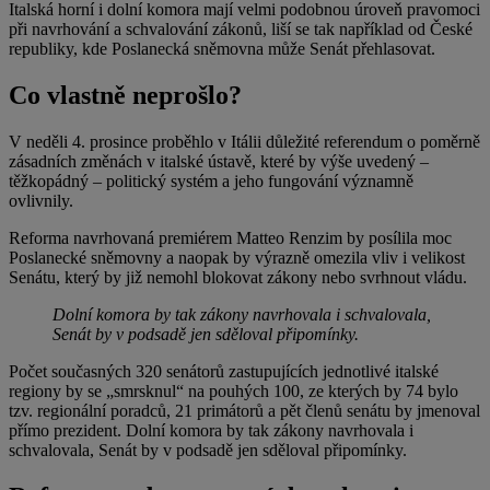
Italská horní i dolní komora mají velmi podobnou úroveň pravomoci
při navrhování a schvalování zákonů, liší se tak například od České
republiky, kde Poslanecká sněmovna může Senát přehlasovat.
Co vlastně neprošlo?
V neděli 4. prosince proběhlo v Itálii důležité referendum o poměrně
zásadních změnách v italské ústavě, které by výše uvedený –
těžkopádný – politický systém a jeho fungování významně
ovlivnily.
Reforma navrhovaná premiérem Matteo Renzim by posílila moc
Poslanecké sněmovny a naopak by výrazně omezila vliv i velikost
Senátu, který by již nemohl blokovat zákony nebo svrhnout vládu.
Dolní komora by tak zákony navrhovala i schvalovala,
Senát by v podsadě jen sděloval připomínky.
Počet současných 320 senátorů zastupujících jednotlivé italské
regiony by se „smrsknul“ na pouhých 100, ze kterých by 74 bylo
tzv. regionální poradců, 21 primátorů a pět členů senátu by jmenoval
přímo prezident. Dolní komora by tak zákony navrhovala i
schvalovala, Senát by v podsadě jen sděloval připomínky.