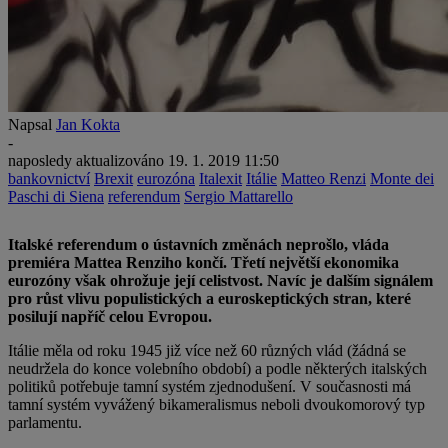
Napsal
Jan Kokta
-
naposledy aktualizováno
19. 1. 2019 11:50
bankovnictví
Brexit
eurozóna
Italexit
Itálie
Matteo Renzi
Monte dei
Paschi di Siena
referendum
Sergio Mattarello
Italské referendum o ústavních změnách neprošlo, vláda
premiéra Mattea Renziho končí. Třetí největší ekonomika
eurozóny však ohrožuje její celistvost. Navíc je dalším signálem
pro růst vlivu populistických a euroskeptických stran, které
posilují napříč celou Evropou.
Itálie měla od roku 1945 již více než 60 různých vlád (žádná se
neudržela do konce volebního období) a podle některých italských
politiků potřebuje tamní systém zjednodušení. V současnosti má
tamní systém vyvážený bikameralismus neboli dvoukomorový typ
parlamentu.