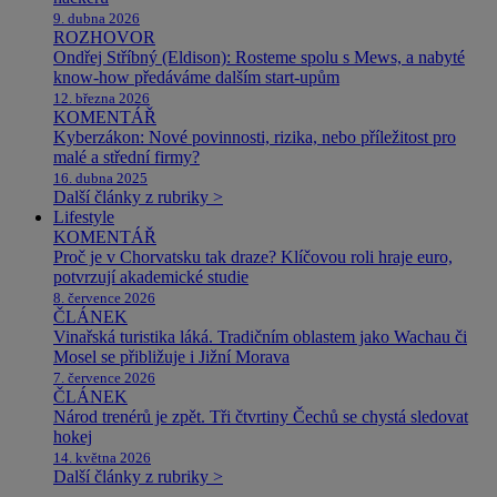
9. dubna 2026
ROZHOVOR
Ondřej Stříbný (Eldison): Rosteme spolu s Mews, a nabyté
know-how předáváme dalším start-upům
12. března 2026
KOMENTÁŘ
Kyberzákon: Nové povinnosti, rizika, nebo příležitost pro
malé a střední firmy?
16. dubna 2025
Další články z rubriky >
Lifestyle
KOMENTÁŘ
Proč je v Chorvatsku tak draze? Klíčovou roli hraje euro,
potvrzují akademické studie
8. července 2026
ČLÁNEK
Vinařská turistika láká. Tradičním oblastem jako Wachau či
Mosel se přibližuje i Jižní Morava
7. července 2026
ČLÁNEK
Národ trenérů je zpět. Tři čtvrtiny Čechů se chystá sledovat
hokej
14. května 2026
Další články z rubriky >