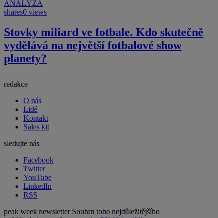
ANALÝZA
shares
0 views
Stovky miliard ve fotbale. Kdo skutečně
vydělává na největší fotbalové show
planety?
redakce
O nás
Lidé
Kontakt
Sales kit
sledujte nás
Facebook
Twitter
YouTube
LinkedIn
RSS
peak week newsletter
Souhrn toho nejdůležitějšího