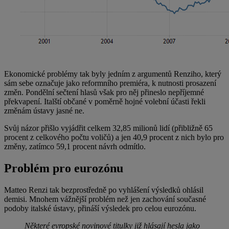
Ekonomické problémy tak byly jedním z argumentů Renziho, který
sám sebe označuje jako reformního premiéra, k nutnosti prosazení
změn. Pondělní sečtení hlasů však pro něj přineslo nepříjemné
překvapení. Italští občané v poměrně hojné volební účasti řekli
změnám ústavy jasné ne.
Svůj názor přišlo vyjádřit celkem 32,85 milionů lidí (přibližně 65
procent z celkového počtu voličů) a jen 40,9 procent z nich bylo pro
změny, zatímco 59,1 procent návrh odmítlo.
Problém pro eurozónu
Matteo Renzi tak bezprostředně po vyhlášení výsledků ohlásil
demisi. Mnohem vážnější problém než jen zachování současné
podoby italské ústavy, přináší výsledek pro celou eurozónu.
Některé evropské novinové titulky již hlásají hesla jako