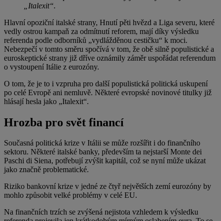
„Italexit“.
Hlavní opoziční italské strany, Hnutí pěti hvězd a Liga severu, které
vedly ostrou kampaň za odmítnutí reforem, mají díky výsledku
referenda podle odborníků „vydlážděnou cestičku“ k moci.
Nebezpečí v tomto směru spočívá v tom, že obě silně populistické a
euroskeptické strany již dříve oznámily záměr uspořádat referendum
o vystoupení Itálie z eurozóny.
O tom, že je to i vzpruha pro další populistická politická uskupení
po celé Evropě ani nemluvě. Některé evropské novinové titulky již
hlásají hesla jako „Italexit“.
Hrozba pro svět financí
Současná politická krize v Itálii se může rozšířit i do finančního
sektoru. Některé italské banky, především ta nejstarší Monte dei
Paschi di Siena, potřebují zvýšit kapitál, což se nyní může ukázat
jako značně problematické.
Riziko bankovní krize v jedné ze čtyř největších zemí eurozóny by
mohlo způsobit velké problémy v celé EU.
Na finančních trzích se zvýšená nejistota vzhledem k výsledku
referenda projevila jen krátkodobým mírným oslabením eura. To se