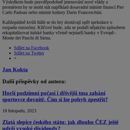
Výsledkem bude pravděpodobně jmenování nové vlády a
premiérem by se mohl stát například dosavadní ministr financí Pier
Carlo Padoan nebo ministr kultury Dario Franceschini.
Každopádně kvůli Itálii se do hry dostávají opět spekulace o
rozpadu eurozóny. Klíčové bude, zda se podaří nějakým způsobem
rekapitalizovat italské banky včetně nejstarší banky v Evropě–
Monte dei Paschi di Siena.
Sdílet na Facebook
Sdílet na Twitter
+
Jan Kokta
Další příspěvky od autora:
Horší podzimní počasí i dřívější tma zahání
sportovce dovnitř. Čím si lze pohyb zpestřit?
18 listopadu, 2023
Zlatá slepice českého státu: jak dlouho ČEZ ještě
udrží vysoké dividendy?