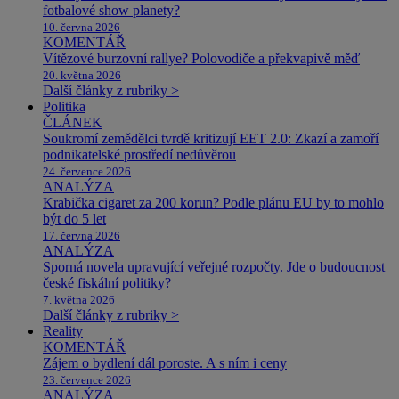
fotbalové show planety?
10. června 2026
KOMENTÁŘ
Vítězové burzovní rallye? Polovodiče a překvapivě měď
20. května 2026
Další články z rubriky >
Politika
ČLÁNEK
Soukromí zemědělci tvrdě kritizují EET 2.0: Zkazí a zamoří
podnikatelské prostředí nedůvěrou
24. července 2026
ANALÝZA
Krabička cigaret za 200 korun? Podle plánu EU by to mohlo
být do 5 let
17. června 2026
ANALÝZA
Sporná novela upravující veřejné rozpočty. Jde o budoucnost
české fiskální politiky?
7. května 2026
Další články z rubriky >
Reality
KOMENTÁŘ
Zájem o bydlení dál poroste. A s ním i ceny
23. července 2026
ANALÝZA