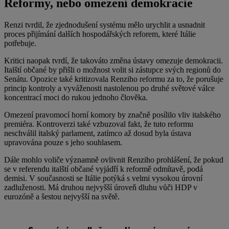
Reformy, nebo omezení demokracie
Renzi tvrdil, že zjednodušení systému mělo urychlit a usnadnit
proces přijímání dalších hospodářských reforem, které Itálie
potřebuje.
Kritici naopak tvrdí, že takováto změna ústavy omezuje demokracii.
Italští občané by přišli o možnost volit si zástupce svých regionů do
Senátu. Opozice také kritizovala Renziho reformu za to, že porušuje
princip kontroly a vyváženosti nastolenou po druhé světové válce
koncentrací moci do rukou jednoho člověka.
Omezení pravomocí horní komory by značně posílilo vliv italského
premiéra. Kontroverzi také vzbuzoval fakt, že tuto reformu
neschválil italský parlament, zatímco až dosud byla ústava
upravována pouze s jeho souhlasem.
Dále mohlo voliče významně ovlivnit Renziho prohlášení, že pokud
se v referendu italští občané vyjádří k reformě odmítavě, podá
demisi. V současnosti se Itálie potýká s velmi vysokou úrovní
zadluženosti. Má druhou nejvyšší úroveň dluhu vůči HDP v
eurozóně a šestou nejvyšší na světě.