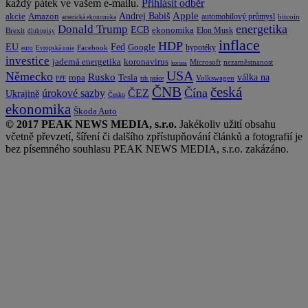
každý pátek ve vašem e-mailu.
Přihlásit odběr
Apple
Amazon
Andrej Babiš
akcie
automobilový průmysl
bitcoin
americká ekonomika
energetika
Donald Trump
ECB
ekonomika
Elon Musk
Brexit
dluhopisy
inflace
HDP
EU
Fed
Google
hypotéky
Facebook
euro
Evropská unie
investice
koronavirus
jaderná energetika
nezaměstnanost
Microsoft
koruna
USA
Německo
Rusko
Tesla
válka na
ropa
trh práce
Volkswagen
PPF
česká
ČNB
Čína
ČEZ
úrokové sazby
Ukrajině
Česko
ekonomika
Škoda Auto
© 2017 PEAK NEWS MEDIA, s.r.o.
Jakékoliv užití obsahu
včetně převzetí, šíření či dalšího zpřístupňování článků a fotografií je
bez písemného souhlasu PEAK NEWS MEDIA, s.r.o. zakázáno.