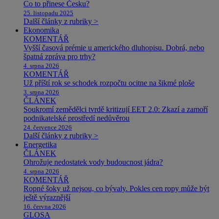
Co to přinese Česku?
25. listopadu 2025
Další články z rubriky >
Ekonomika
KOMENTÁŘ
Vyšší časová prémie u amerického dluhopisu. Dobrá, nebo
špatná zpráva pro trhy?
4. srpna 2026
KOMENTÁŘ
Už příští rok se schodek rozpočtu ocitne na šikmé ploše
3. srpna 2026
ČLÁNEK
Soukromí zemědělci tvrdě kritizují EET 2.0: Zkazí a zamoří
podnikatelské prostředí nedůvěrou
24. července 2026
Další články z rubriky >
Energetika
ČLÁNEK
Ohrožuje nedostatek vody budoucnost jádra?
4. srpna 2026
KOMENTÁŘ
Ropné šoky už nejsou, co bývaly. Pokles cen ropy může být
ještě výraznější
16. června 2026
GLOSA