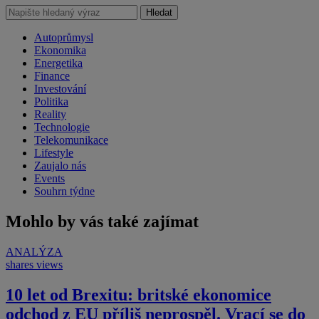
Hledat
Autoprůmysl
Ekonomika
Energetika
Finance
Investování
Politika
Reality
Technologie
Telekomunikace
Lifestyle
Zaujalo nás
Events
Souhrn týdne
Mohlo by vás také zajímat
ANALÝZA
shares
views
10 let od Brexitu: britské ekonomice
odchod z EU příliš neprospěl. Vrací se do