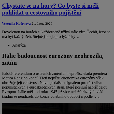
Chystáte se na hory? Co byste si měli
pohlídat u cestovního pojištění
Veronika Kudrnová
21. února 2026
Dovolenou na horách si každoročně užívá stále více Čechů, letos to
má být každý třetí. Stejně jako je pro lyžařský…
Analýza
Itálie budoucnost eurozóny neohrozila,
zatím
Italské referendum o ústavních změnách neprošlo, vláda premiéra
Mattea Renziho končí. Třetí největší ekonomika eurozóny však
ohrožuje její celistvost. Navíc je dalším signálem pro růst vlivu
populistických a euroskeptických stran, které posilují napříč celou
Evropou. Itálie měla od roku 1945 již více než 60 různých vlád
(žádná se neudržela do konce volebního období) a podle […]