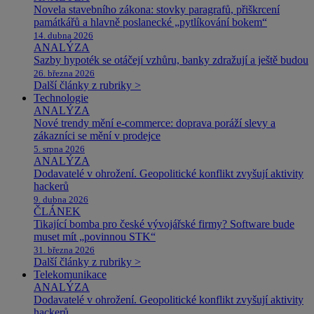
Novela stavebního zákona: stovky paragrafů, přiškrcení
památkářů a hlavně poslanecké „pytlíkování bokem“
14. dubna 2026
ANALÝZA
Sazby hypoték se otáčejí vzhůru, banky zdražují a ještě budou
26. března 2026
Další články z rubriky >
Technologie
ANALÝZA
Nové trendy mění e-commerce: doprava poráží slevy a
zákazníci se mění v prodejce
5. srpna 2026
ANALÝZA
Dodavatelé v ohrožení. Geopolitické konflikt zvyšují aktivity
hackerů
9. dubna 2026
ČLÁNEK
Tikající bomba pro české vývojářské firmy? Software bude
muset mít „povinnou STK“
31. března 2026
Další články z rubriky >
Telekomunikace
ANALÝZA
Dodavatelé v ohrožení. Geopolitické konflikt zvyšují aktivity
hackerů