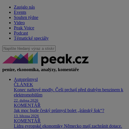
Zaujalo nás
Events
Souhrn týdne
Video
Peak Voice
Podcast
Tématické speciály
peníze, ekonomika, analýzy, komentáře
Autoprůmysl
ČLÁNEK
Konec naftové modly. Češi prchají před drahým benzinem k
elektromobilům
22. dubna 2026
KOMENTÁŘ
Jak moc bude český průmysl bolet „íránský šok“?
13. března 2026
KOMENTÁŘ
Lídra evropské ekonomiky Německo mají zachránit dotace.