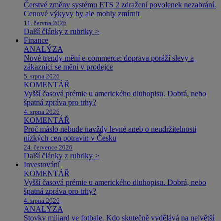
Čerstvé změny systému ETS 2 zdražení povolenek nezabrání.
Cenové výkyvy by ale mohly zmírnit
11. června 2026
Další články z rubriky >
Finance
ANALÝZA
Nové trendy mění e-commerce: doprava poráží slevy a
zákazníci se mění v prodejce
5. srpna 2026
KOMENTÁŘ
Vyšší časová prémie u amerického dluhopisu. Dobrá, nebo
špatná zpráva pro trhy?
4. srpna 2026
KOMENTÁŘ
Proč máslo nebude navždy levné aneb o neudržitelnosti
nízkých cen potravin v Česku
24. července 2026
Další články z rubriky >
Investování
KOMENTÁŘ
Vyšší časová prémie u amerického dluhopisu. Dobrá, nebo
špatná zpráva pro trhy?
4. srpna 2026
ANALÝZA
Stovky miliard ve fotbale. Kdo skutečně vydělává na největší