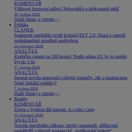
KOMENTÁŘ
Vítězové burzovní rallye? Polovodiče a překvapivě měď
20. května 2026
Další články z rubriky >
Politika
ČLÁNEK
Soukromí zemědělci tvrdě kritizují EET 2.0: Zkazí a zamoří
podnikatelské prostředí nedůvěrou
24. července 2026
ANALÝZA
Krabička cigaret za 200 korun? Podle plánu EU by to mohlo
být do 5 let
17. června 2026
ANALÝZA
Sporná novela upravující veřejné rozpočty. Jde o budoucnost
české fiskální politiky?
7. května 2026
Další články z rubriky >
Reality
KOMENTÁŘ
Zájem o bydlení dál poroste. A s ním i ceny
23. července 2026
ANALÝZA
Novela stavebního zákona: stovky paragrafů, přiškrcení
památkářů a hlavně poslanecké „pytlíkování bokem“