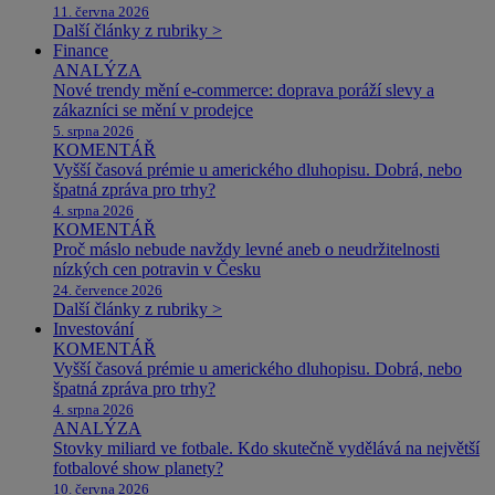
11. června 2026
Další články z rubriky >
Finance
ANALÝZA
Nové trendy mění e-commerce: doprava poráží slevy a
zákazníci se mění v prodejce
5. srpna 2026
KOMENTÁŘ
Vyšší časová prémie u amerického dluhopisu. Dobrá, nebo
špatná zpráva pro trhy?
4. srpna 2026
KOMENTÁŘ
Proč máslo nebude navždy levné aneb o neudržitelnosti
nízkých cen potravin v Česku
24. července 2026
Další články z rubriky >
Investování
KOMENTÁŘ
Vyšší časová prémie u amerického dluhopisu. Dobrá, nebo
špatná zpráva pro trhy?
4. srpna 2026
ANALÝZA
Stovky miliard ve fotbale. Kdo skutečně vydělává na největší
fotbalové show planety?
10. června 2026