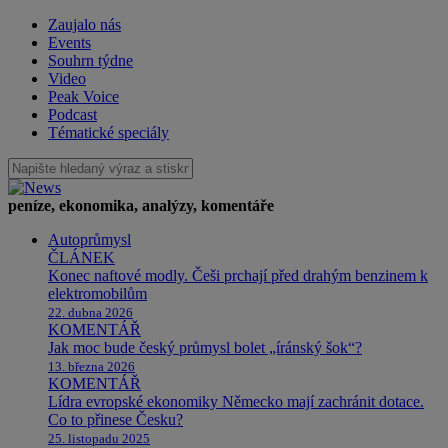
Zaujalo nás
Events
Souhrn týdne
Video
Peak Voice
Podcast
Tématické speciály
peníze, ekonomika, analýzy, komentáře
Autoprůmysl
ČLÁNEK
Konec naftové modly. Češi prchají před drahým benzinem k
elektromobilům
22. dubna 2026
KOMENTÁŘ
Jak moc bude český průmysl bolet „íránský šok“?
13. března 2026
KOMENTÁŘ
Lídra evropské ekonomiky Německo mají zachránit dotace.
Co to přinese Česku?
25. listopadu 2025