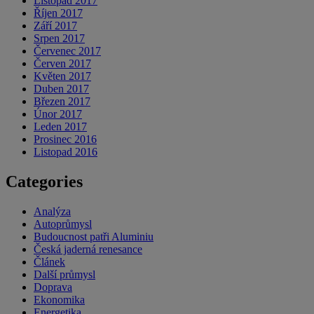
Listopad 2017
Říjen 2017
Září 2017
Srpen 2017
Červenec 2017
Červen 2017
Květen 2017
Duben 2017
Březen 2017
Únor 2017
Leden 2017
Prosinec 2016
Listopad 2016
Categories
Analýza
Autoprůmysl
Budoucnost patři Aluminiu
Česká jaderná renesance
Článek
Další průmysl
Doprava
Ekonomika
Energetika