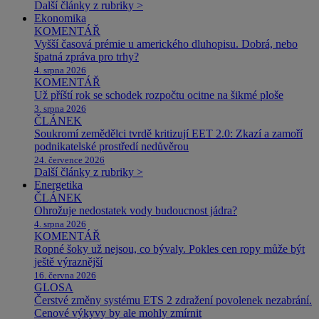
Další články z rubriky >
Ekonomika
KOMENTÁŘ
Vyšší časová prémie u amerického dluhopisu. Dobrá, nebo
špatná zpráva pro trhy?
4. srpna 2026
KOMENTÁŘ
Už příští rok se schodek rozpočtu ocitne na šikmé ploše
3. srpna 2026
ČLÁNEK
Soukromí zemědělci tvrdě kritizují EET 2.0: Zkazí a zamoří
podnikatelské prostředí nedůvěrou
24. července 2026
Další články z rubriky >
Energetika
ČLÁNEK
Ohrožuje nedostatek vody budoucnost jádra?
4. srpna 2026
KOMENTÁŘ
Ropné šoky už nejsou, co bývaly. Pokles cen ropy může být
ještě výraznější
16. června 2026
GLOSA
Čerstvé změny systému ETS 2 zdražení povolenek nezabrání.
Cenové výkyvy by ale mohly zmírnit