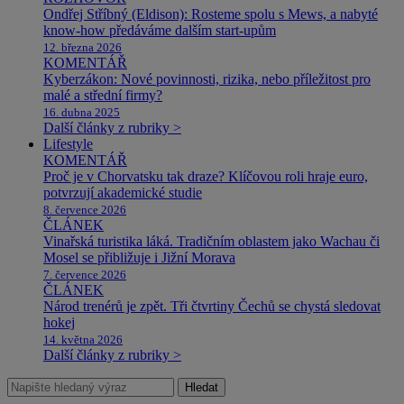
Ondřej Stříbný (Eldison): Rosteme spolu s Mews, a nabyté
know-how předáváme dalším start-upům
12. března 2026
KOMENTÁŘ
Kyberzákon: Nové povinnosti, rizika, nebo příležitost pro
malé a střední firmy?
16. dubna 2025
Další články z rubriky >
Lifestyle
KOMENTÁŘ
Proč je v Chorvatsku tak draze? Klíčovou roli hraje euro,
potvrzují akademické studie
8. července 2026
ČLÁNEK
Vinařská turistika láká. Tradičním oblastem jako Wachau či
Mosel se přibližuje i Jižní Morava
7. července 2026
ČLÁNEK
Národ trenérů je zpět. Tři čtvrtiny Čechů se chystá sledovat
hokej
14. května 2026
Další články z rubriky >
Hledat