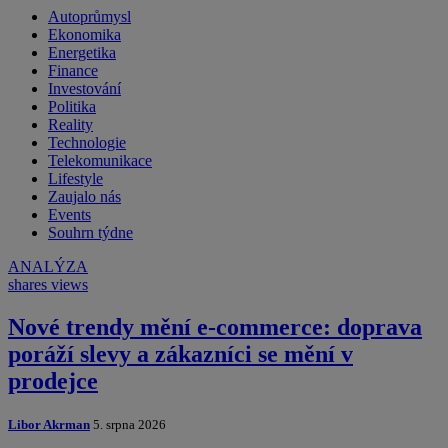
Autoprůmysl
Ekonomika
Energetika
Finance
Investování
Politika
Reality
Technologie
Telekomunikace
Lifestyle
Zaujalo nás
Events
Souhrn týdne
ANALÝZA
shares
views
Nové trendy mění e-commerce: doprava
poráží slevy a zákazníci se mění v
prodejce
Libor Akrman
5. srpna 2026