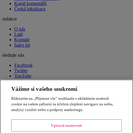
Kanál komentářů
Česká lokalizace
redakce
O nás
Lidé
Kontakt
Sales kit
sledujte nás
Facebook
Twitter
YouTube
LinkedIn
RSS
Vážíme si vašeho soukromí
peak week newsletter
Souhrn toho nejdůležitějšího
Kliknutím na „Příjmout vše“ souhlasíte s ukládáním souborů
každý pátek ve vašem e-mailu.
Přihlásit odběr
cookie na vašem zařízení za účelem zlepšení navigace na webu,
Apple
Amazon
Andrej Babiš
akcie
automobilový průmysl
bitcoin
americká ekonomika
analýzy využití webu a podpory marketingu.
energetika
Donald Trump
ECB
ekonomika
Elon Musk
Brexit
dluhopisy
inflace
HDP
EU
Fed
Google
hypotéky
Facebook
euro
Evropská unie
Upravit nastavení
investice
koronavirus
jaderná energetika
nezaměstnanost
Microsoft
koruna