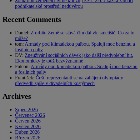
Soukromí zemědělci tvrdě kritizují EET 2.0: Zkazí a zamoří
podnikatelské prostředí nedůvěrou
Recent Comments
Daniel
:
Z orbitu Země se stává čím dál víc smetiště. Co za to
může?
tom
:
Armády pod klimatickou palbou. Spalují moc benzinu a
fosilních paliv
DV
:
Zneužívání sociálních dávek jako další předvolební hit.
Ekonomicky je totiž bezvýznamné
Falcon
:
Armády pod klimatickou palbou. Spalují moc benzinu
a fosilních paliv
František
:
Čeští reprezentanti se na zahájení olympiády
předvedli spíše v divadelních kostýmech
Archives
Srpen 2026
Červenec 2026
Červen 2026
Květen 2026
Duben 2026
Březen 2026