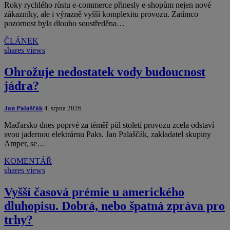
Roky rychlého růstu e-commerce přinesly e-shopům nejen nové
zákazníky, ale i výrazně vyšší komplexitu provozu. Zatímco
pozornost byla dlouho soustředěna…
ČLÁNEK
shares
views
Ohrožuje nedostatek vody budoucnost
jádra?
Jan Palaščák
4. srpna 2026
Maďarsko dnes poprvé za téměř půl století provozu zcela odstaví
svou jadernou elektrárnu Paks. Jan Palaščák, zakladatel skupiny
Amper, se…
KOMENTÁŘ
shares
views
Vyšší časová prémie u amerického
dluhopisu. Dobrá, nebo špatná zpráva pro
trhy?