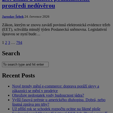
prostředí nedůvěrou
Jaroslav Šebek
24. července 2026
Zákon, kterým se znovu zavádí povinná elektronická evidence tržeb
(EET), schválila minulý týden Poslanecká sněmovna. Legislativní
úpravou se nyní bude…
1
2
3
…
794
Search
Recent Posts
Nové trendy mění e-commerce: doprava poráží slevy a
zákazníci se mění v prodejce
Ohrožuje nedostatek vody budoucnost jádra?
Vyšší časová prémie u amerického dluhopisu. Dobrá, nebo
špatná zpráva pro trhy?
Už příští rok se schodek rozpočtu ocitne na šikmé ploše