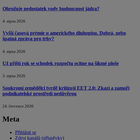
Ohrožuje nedostatek vody budoucnost jádra?
4. srpna 2026
Vyšší časová prémie u amerického dluhopisu. Dobrá, nebo
špatná zpráva pro trhy?
4. srpna 2026
Už příští rok se schodek rozpočtu ocitne na šikmé ploše
3. srpna 2026
Soukromí zemědělci tvrdě kritizují EET 2.0: Zkazí a zamoří
podnikatelské prostředí nedůvěrou
24. července 2026
Meta
Přihlásit se
Zdroj kanálů (příspěvky)