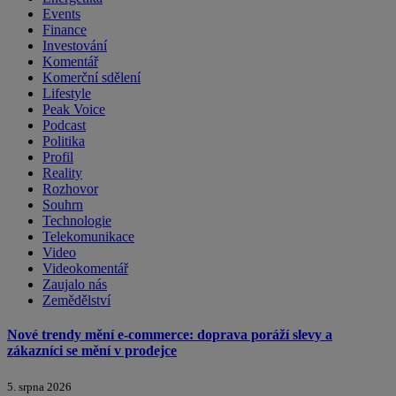
Events
Finance
Investování
Komentář
Komerční sdělení
Lifestyle
Peak Voice
Podcast
Politika
Profil
Reality
Rozhovor
Souhrn
Technologie
Telekomunikace
Video
Videokomentář
Zaujalo nás
Zemědělství
Nové trendy mění e-commerce: doprava poráží slevy a
zákazníci se mění v prodejce
5. srpna 2026