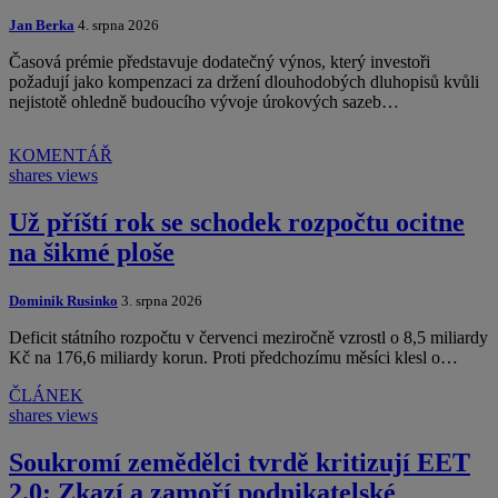
Jan Berka
4. srpna 2026
Časová prémie představuje dodatečný výnos, který investoři
požadují jako kompenzaci za držení dlouhodobých dluhopisů kvůli
nejistotě ohledně budoucího vývoje úrokových sazeb…
KOMENTÁŘ
shares
views
Už příští rok se schodek rozpočtu ocitne
na šikmé ploše
Dominik Rusinko
3. srpna 2026
Deficit státního rozpočtu v červenci meziročně vzrostl o 8,5 miliardy
Kč na 176,6 miliardy korun. Proti předchozímu měsíci klesl o…
ČLÁNEK
shares
views
Soukromí zemědělci tvrdě kritizují EET
2.0: Zkazí a zamoří podnikatelské