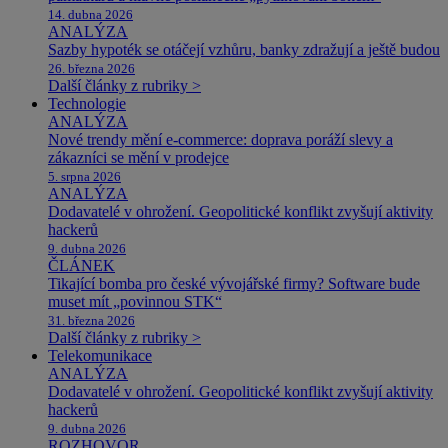
14. dubna 2026
ANALÝZA
Sazby hypoték se otáčejí vzhůru, banky zdražují a ještě budou
26. března 2026
Další články z rubriky >
Technologie
ANALÝZA
Nové trendy mění e-commerce: doprava poráží slevy a
zákazníci se mění v prodejce
5. srpna 2026
ANALÝZA
Dodavatelé v ohrožení. Geopolitické konflikt zvyšují aktivity
hackerů
9. dubna 2026
ČLÁNEK
Tikající bomba pro české vývojářské firmy? Software bude
muset mít „povinnou STK“
31. března 2026
Další články z rubriky >
Telekomunikace
ANALÝZA
Dodavatelé v ohrožení. Geopolitické konflikt zvyšují aktivity
hackerů
9. dubna 2026
ROZHOVOR