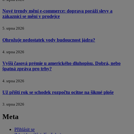
Nové trendy mění e-commerce: doprava poráží slevy a
zákazníci se mění v prodejce
5. srpna 2026
Ohrožuje nedostatek vody budoucnost jádra?
4. srpna 2026
Vyšší časová prémie u amerického dluhopisu. Dobrá, nebo
špatná zpráva pro trhy?
4. srpna 2026
Už příští rok se schodek rozpočtu ocitne na šikmé ploše
3. srpna 2026
Meta
Přihlásit se