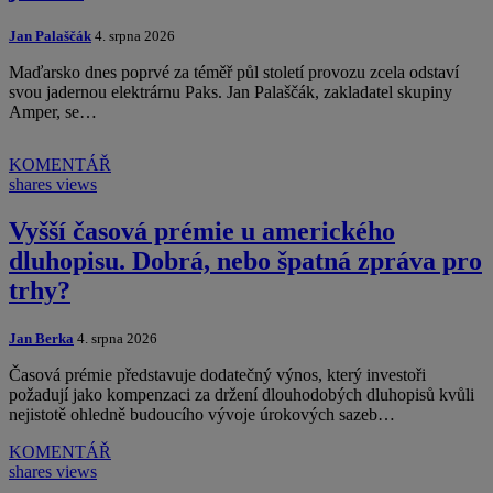
Jan Palaščák
4. srpna 2026
Maďarsko dnes poprvé za téměř půl století provozu zcela odstaví
svou jadernou elektrárnu Paks. Jan Palaščák, zakladatel skupiny
Amper, se…
KOMENTÁŘ
shares
views
Vyšší časová prémie u amerického
dluhopisu. Dobrá, nebo špatná zpráva pro
trhy?
Jan Berka
4. srpna 2026
Časová prémie představuje dodatečný výnos, který investoři
požadují jako kompenzaci za držení dlouhodobých dluhopisů kvůli
nejistotě ohledně budoucího vývoje úrokových sazeb…
KOMENTÁŘ
shares
views