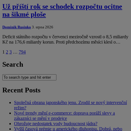
Už příští rok se schodek rozpočtu ocitne
na šikmé ploše
Dominik Rusinko
3. srpna 2026
Deficit státního rozpočtu v červenci meziročně vzrostl o 8,5 miliardy
Kč na 176,6 miliardy korun. Proti předchozímu měsíci klesl o…
1
2
3
…
794
Search
Recent Posts
Společná obrana japonského jenu. Zrodil se nový intervenční
režim?
Nové trendy mění e-commerce: doprava poráží slevy a
zákazníci se mění v prodejce
Ohrožuje nedostatek vody budoucnost jádra?
Vyšší časová prémie u amerického dluhopisu. Dobrá, nebo