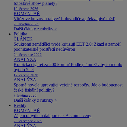
fotbalové show planety?
10. června 2026
KOMENTÁŘ
Vítězové burzovní rallye? Polovodiče a překvapivě měď
20. května 2026
Další články z rubriky >
Politika
ČLÁNEK
Soukromí zemědělci tvrdě kritizují EET 2.0: Zkazí a zamoří
podnikatelské prostředí nedůvěrou
24. července 2026
ANALÝZA
Krabička cigaret za 200 korun? Podle plánu EU by to mohlo
být do 5 let
17. června 2026
ANALÝZA
Sporná novela upravující veřejné rozpočty. Jde o budoucnost
české fiskální politiky?
7. května 2026
Další články z rubriky >
Reality
KOMENTÁŘ
Zájem o bydlení dál poroste. A s ním i ceny
23. července 2026
ANALÝZA