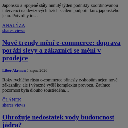
Japonsko a Spojené státy minulý týden podnikly koordinovanou
intervenci na devizových trzích s cílem podpořit kurz japonského
jenu. Potvrdily to…
ANALÝZA
shares
views
Nové trendy mění e-commerce: doprava
poráží slevy a zákazníci se mění v
prodejce
Libor Akrman
5. srpna 2026
Roky rychlého růstu e-commerce přinesly e-shopům nejen nové
zákazníky, ale i výrazně vyšší komplexitu provozu. Zatímco
pozornost byla dlouho soustředěna…
ČLÁNEK
shares
views
Ohrožuje nedostatek vody budoucnost
jádra?