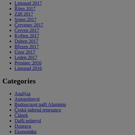
Listopad 2017
Říjen 2017
Září 2017
Srpen 2017
Červenec 2017
Červen 2017
Květen 2017
Duben 2017
Březen 2017
Únor 2017
Leden 2017
Prosinec 2016
Listopad 2016
Categories
Analýza
Autoprůmysl
Budoucnost patři Aluminiu
Česká jaderná renesance
Článek
Další průmysl
Doprava
Ekonomika