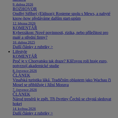
9. dubna 2026
ROZHOVOR
Ondřej Stříbný (Eldison): Rosteme spolu s Mews, a nabyté
know-how předáváme dalším start-upům
12. března 2026
KOMENTÁŘ
Kyberzákon: Nové povinnosti, rizika, nebo příležitost pro
malé a střední firmy?
16. dubna 2025
Další články z rubriky >
Lifestyle
KOMENTÁŘ
Proč je v Chorvatsku tak draze? Klíčovou roli hraje euro,
potvrzují akademické studie
8. července 2026
ČLÁNEK
Vinařská turistika láká. Tradičním oblastem jako Wachau či
Mosel se přibližuje i Jižní Morava
7. července 2026
ČLÁNEK
Národ trenérů je zpět. Tři čtvrtiny Čechů se chystá sledovat
hokej
14. května 2026
Další články z rubriky >