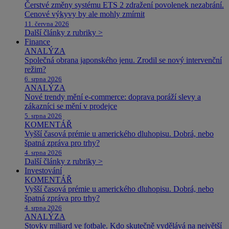
Čerstvé změny systému ETS 2 zdražení povolenek nezabrání.
Cenové výkyvy by ale mohly zmírnit
11. června 2026
Další články z rubriky >
Finance
ANALÝZA
Společná obrana japonského jenu. Zrodil se nový intervenční
režim?
6. srpna 2026
ANALÝZA
Nové trendy mění e-commerce: doprava poráží slevy a
zákazníci se mění v prodejce
5. srpna 2026
KOMENTÁŘ
Vyšší časová prémie u amerického dluhopisu. Dobrá, nebo
špatná zpráva pro trhy?
4. srpna 2026
Další články z rubriky >
Investování
KOMENTÁŘ
Vyšší časová prémie u amerického dluhopisu. Dobrá, nebo
špatná zpráva pro trhy?
4. srpna 2026
ANALÝZA
Stovky miliard ve fotbale. Kdo skutečně vydělává na největší