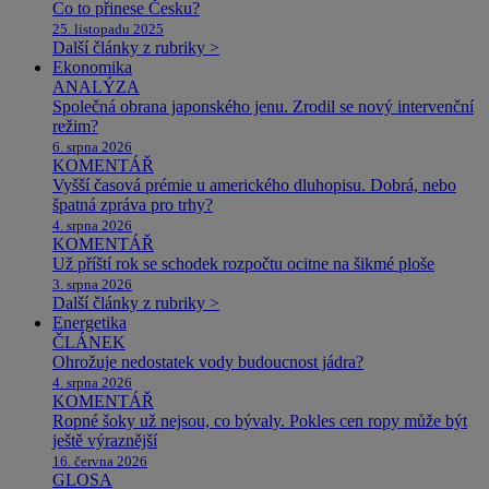
Co to přinese Česku?
25. listopadu 2025
Další články z rubriky >
Ekonomika
ANALÝZA
Společná obrana japonského jenu. Zrodil se nový intervenční
režim?
6. srpna 2026
KOMENTÁŘ
Vyšší časová prémie u amerického dluhopisu. Dobrá, nebo
špatná zpráva pro trhy?
4. srpna 2026
KOMENTÁŘ
Už příští rok se schodek rozpočtu ocitne na šikmé ploše
3. srpna 2026
Další články z rubriky >
Energetika
ČLÁNEK
Ohrožuje nedostatek vody budoucnost jádra?
4. srpna 2026
KOMENTÁŘ
Ropné šoky už nejsou, co bývaly. Pokles cen ropy může být
ještě výraznější
16. června 2026
GLOSA