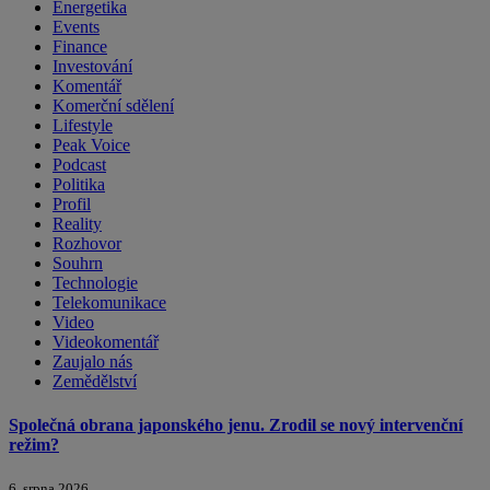
Energetika
Events
Finance
Investování
Komentář
Komerční sdělení
Lifestyle
Peak Voice
Podcast
Politika
Profil
Reality
Rozhovor
Souhrn
Technologie
Telekomunikace
Video
Videokomentář
Zaujalo nás
Zemědělství
Společná obrana japonského jenu. Zrodil se nový intervenční
režim?
6. srpna 2026