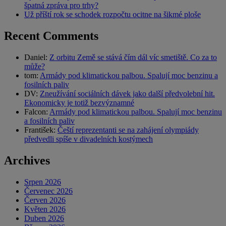
špatná zpráva pro trhy?
Už příští rok se schodek rozpočtu ocitne na šikmé ploše
Recent Comments
Daniel
:
Z orbitu Země se stává čím dál víc smetiště. Co za to
může?
tom
:
Armády pod klimatickou palbou. Spalují moc benzinu a
fosilních paliv
DV
:
Zneužívání sociálních dávek jako další předvolební hit.
Ekonomicky je totiž bezvýznamné
Falcon
:
Armády pod klimatickou palbou. Spalují moc benzinu
a fosilních paliv
František
:
Čeští reprezentanti se na zahájení olympiády
předvedli spíše v divadelních kostýmech
Archives
Srpen 2026
Červenec 2026
Červen 2026
Květen 2026
Duben 2026