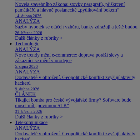
Novela stavebního zákona: stovky paragrafů, přiškrcení
památkářů a hlavně poslanecké „pytlíkování bokem“
14. dubna 2026
ANALÝZA
Sazby hypoték se otáčejí vzhůru, banky zdražují a ještě budou
26. března 2026
Další články z rubriky >
Technologie
ANALÝZA
Nové trendy mění e-commerce: doprava poráží slevy a
zákazníci se mění v prodejce
5. srpna 2026
ANALÝZA
Dodavatelé v ohrožení. Geopolitické konflikt zvyšují aktivity
hackerů
9. dubna 2026
ČLÁNEK
Tikající bomba pro české vývojářské firmy? Software bude
muset mít „povinnou STK“
31. března 2026
Další články z rubriky >
Telekomunikace
ANALÝZA
Dodavatelé v ohrožení. Geopolitické konflikt zvyšují aktivity
hackerů