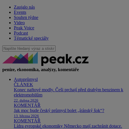
Zaujalo nás
Events
Souhrn týdne
Video
Peak Voice
Podcast
Tématické speciály
peníze, ekonomika, analýzy, komentáře
Autoprůmysl
ČLÁNEK
Konec naftové modly. Češi prchají před drahým benzinem k
elektromobilům
22. dubna 2026
KOMENTÁŘ
Jak moc bude český průmysl bolet „íránský šok“?
13. března 2026
KOMENTÁŘ
Lídra evropské ekonomiky Německo mají zachránit dotace.