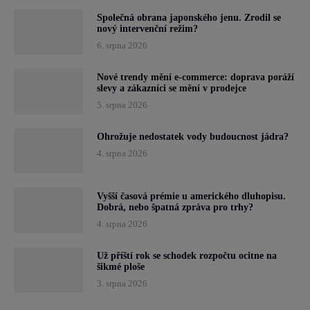
Společná obrana japonského jenu. Zrodil se
nový intervenční režim?
6. srpna 2026
Nové trendy mění e-commerce: doprava poráží
slevy a zákazníci se mění v prodejce
5. srpna 2026
Ohrožuje nedostatek vody budoucnost jádra?
4. srpna 2026
Vyšší časová prémie u amerického dluhopisu.
Dobrá, nebo špatná zpráva pro trhy?
4. srpna 2026
Už příští rok se schodek rozpočtu ocitne na
šikmé ploše
3. srpna 2026