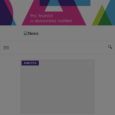
ANALÝZA