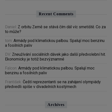
Recent Comments
Daniel
:
Z orbitu Země se stává čím dál víc smetiště. Co za
to může?
tom
:
Armády pod klimatickou palbou. Spalují moc benzinu
a fosilních paliv
DV
:
Zneužívání sociálních dávek jako další předvolební hit.
Ekonomicky je totiž bezvýznamné
Falcon
:
Armády pod klimatickou palbou. Spalují moc
benzinu a fosilních paliv
František
:
Čeští reprezentanti se na zahájení olympiády
předvedli spíše v divadelních kostýmech
Archives