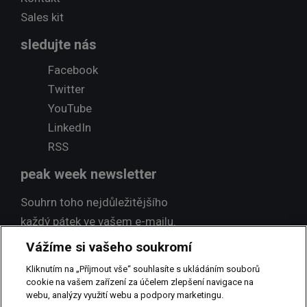
Sales kit
sledujte nás
Facebook
Twitter
YouTube
LinkedIn
RSS
peak week newsletter
Souhrn toho nejdůležitějšího
každý pátek ve vašem e-mailu.
Vážíme si vašeho soukromí
Přihlásit odběr
Kliknutím na „Příjmout vše“ souhlasíte s ukládáním souborů
cookie na vašem zařízení za účelem zlepšení navigace na
webu, analýzy využití webu a podpory marketingu.