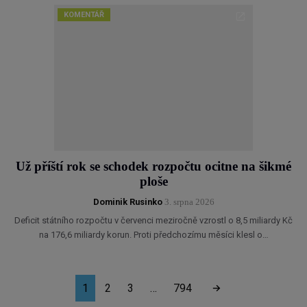
KOMENTÁŘ
Už příští rok se schodek rozpočtu ocitne na šikmé
ploše
Dominik Rusinko
3. srpna 2026
Deficit státního rozpočtu v červenci meziročně vzrostl o 8,5 miliardy Kč
na 176,6 miliardy korun. Proti předchozímu měsíci klesl o…
1
2
3
…
794