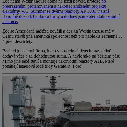
Zde nemá Westinghouse doma nejlepší pověst, protože
po
předraženém, protahovaném a nakonec zrušeném projektu
elektrárny V.C. Summer
se dvěma reaktory AP 1000
v Jižní
Karolíně
došlo k bankrotu firmy a dodnes jsou kolem toho soudní
tahanice.
Zde se Američané naštěstí poučili a design Westinghouse má v
Česku stavět jiná americká společnost než pro nabídku Temelína 3,
4 před deseti lety.
Bechtel je jaderná firma, která v posledních letech pravidelně
dodává včas a za dohodnutou sumu. A navíc jako na běžícím pásu.
Mimo jiné také staví a montuje tlakovodní reaktory A1B, které
pohánějí letadlové lodě třídy Gerald R. Ford.