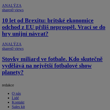
ANALÝZA
shares
0 views
10 let od Brexitu: britské ekonomice
odchod z EU příliš neprospěl. Vrací se do
hry unijní návrat?
ANALÝZA
shares
0 views
Stovky miliard ve fotbale. Kdo skutečně
vydělává na největší fotbalové show
planety?
redakce
O nás
Lidé
Kontakt
Sales kit