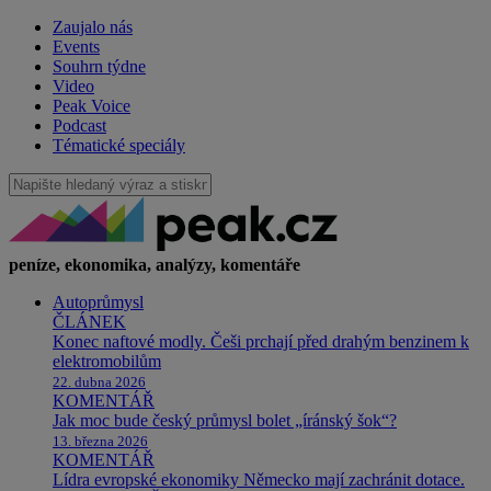
Zaujalo nás
Events
Souhrn týdne
Video
Peak Voice
Podcast
Tématické speciály
peníze, ekonomika, analýzy, komentáře
Autoprůmysl
ČLÁNEK
Konec naftové modly. Češi prchají před drahým benzinem k
elektromobilům
22. dubna 2026
KOMENTÁŘ
Jak moc bude český průmysl bolet „íránský šok“?
13. března 2026
KOMENTÁŘ
Lídra evropské ekonomiky Německo mají zachránit dotace.