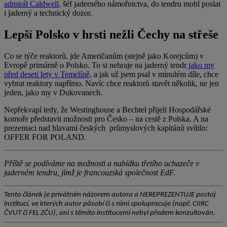
admirál Caldwell
, šéf jaderného námořnictva, do tendru mohl poslat
i jaderný a technický dozor.
Lepší Polsko v hrsti nežli Čechy na střeše
Co se týče reaktorů, jde Američanům (stejně jako Korejcům) v
Evropě primárně o Polsko. To si nehraje na jaderný tendr
jako my
před deseti lety v Temelíně,
a jak už jsem psal v minulém díle, chce
vybrat reaktory napřímo. Navíc chce reaktorů stavět několik, ne jen
jeden, jako my v Dukovanech.
Nepřekvapí tedy, že Westinghouse a Bechtel přijeli Hospodářské
komoře představit možnosti pro Česko – na cestě z Polska. A na
prezentaci nad hlavami českých průmyslových kapitánů svítilo:
OFFER FOR POLAND.
Příště se podíváme na možnosti a nabídku třetího uchazeče v
jaderném tendru, jímž je francouzská společnost EdF.
Tento článek je privátním názorem autora a NEREPREZENTUJE postoj
institucí, ve kterých autor působí či s nimi spolupracuje (např. CIIRC
ČVUT či FEL ZČU), ani s těmito institucemi nebyl předem konzultován.