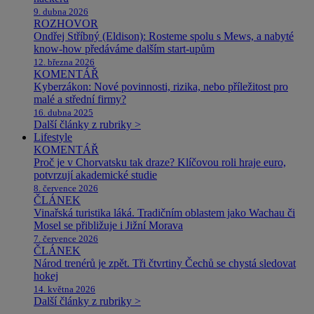
9. dubna 2026
ROZHOVOR
Ondřej Stříbný (Eldison): Rosteme spolu s Mews, a nabyté
know-how předáváme dalším start-upům
12. března 2026
KOMENTÁŘ
Kyberzákon: Nové povinnosti, rizika, nebo příležitost pro
malé a střední firmy?
16. dubna 2025
Další články z rubriky >
Lifestyle
KOMENTÁŘ
Proč je v Chorvatsku tak draze? Klíčovou roli hraje euro,
potvrzují akademické studie
8. července 2026
ČLÁNEK
Vinařská turistika láká. Tradičním oblastem jako Wachau či
Mosel se přibližuje i Jižní Morava
7. července 2026
ČLÁNEK
Národ trenérů je zpět. Tři čtvrtiny Čechů se chystá sledovat
hokej
14. května 2026
Další články z rubriky >