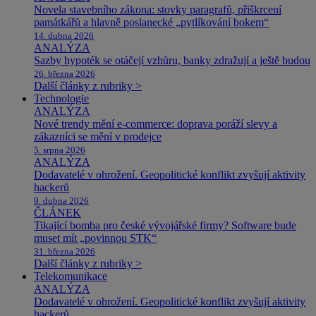
Novela stavebního zákona: stovky paragrafů, přiškrcení
památkářů a hlavně poslanecké „pytlíkování bokem“
14. dubna 2026
ANALÝZA
Sazby hypoték se otáčejí vzhůru, banky zdražují a ještě budou
26. března 2026
Další články z rubriky >
Technologie
ANALÝZA
Nové trendy mění e-commerce: doprava poráží slevy a
zákazníci se mění v prodejce
5. srpna 2026
ANALÝZA
Dodavatelé v ohrožení. Geopolitické konflikt zvyšují aktivity
hackerů
9. dubna 2026
ČLÁNEK
Tikající bomba pro české vývojářské firmy? Software bude
muset mít „povinnou STK“
31. března 2026
Další články z rubriky >
Telekomunikace
ANALÝZA
Dodavatelé v ohrožení. Geopolitické konflikt zvyšují aktivity
hackerů