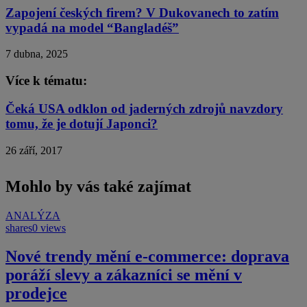
Zapojení českých firem? V Dukovanech to zatím
vypadá na model “Bangladéš”
7 dubna, 2025
Více k tématu:
Čeká USA odklon od jaderných zdrojů navzdory
tomu, že je dotují Japonci?
26 září, 2017
Mohlo by vás také zajímat
ANALÝZA
shares
0 views
Nové trendy mění e-commerce: doprava
poráží slevy a zákazníci se mění v
prodejce