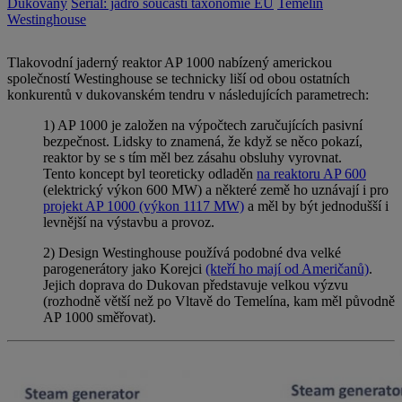
Dukovany
Seriál: jádro součástí taxonomie EU
Temelín
Westinghouse
Tlakovodní jaderný reaktor AP 1000 nabízený americkou
společností Westinghouse se technicky liší od obou ostatních
konkurentů v dukovanském tendru v následujících parametrech:
1) AP 1000 je založen na výpočtech zaručujících pasivní
bezpečnost. Lidsky to znamená, že když se něco pokazí,
reaktor by se s tím měl bez zásahu obsluhy vyrovnat.
Tento koncept byl teoreticky odladěn
na reaktoru AP 600
(elektrický výkon 600 MW) a některé země ho uznávají i pro
projekt AP 1000 (výkon 1117 MW)
a měl by být jednodušší i
levnější na výstavbu a provoz.
2) Design Westinghouse používá podobné dva velké
parogenerátory jako Korejci
(kteří ho mají od Američanů)
.
Jejich doprava do Dukovan představuje velkou výzvu
(rozhodně větší než po Vltavě do Temelína, kam měl původně
AP 1000 směřovat).