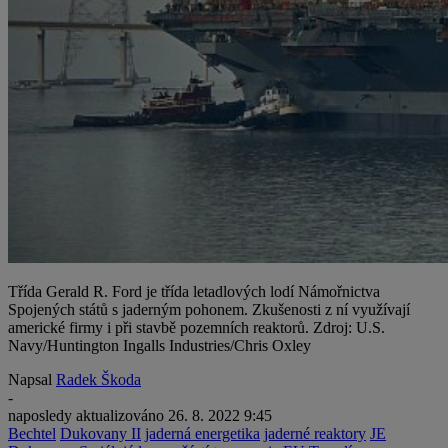
Třída Gerald R. Ford je třída letadlových lodí Námořnictva
Spojených států s jaderným pohonem. Zkušenosti z ní využívají
americké firmy i při stavbě pozemních reaktorů. Zdroj: U.S.
Navy/Huntington Ingalls Industries/Chris Oxley
Napsal
Radek Škoda
-
naposledy aktualizováno
26. 8. 2022 9:45
Bechtel
Dukovany II
jaderná energetika
jaderné reaktory
JE