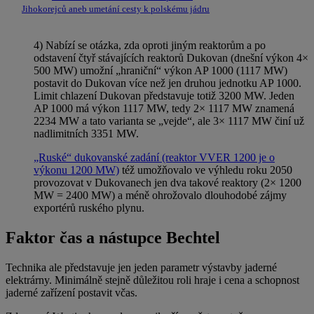
Jihokorejců aneb umetání cesty k polskému jádru
4) Nabízí se otázka, zda oproti jiným reaktorům a po
odstavení čtyř stávajících reaktorů Dukovan (dnešní výkon 4×
500 MW) umožní „hraniční“ výkon AP 1000 (1117 MW)
postavit do Dukovan více než jen druhou jednotku AP 1000.
Limit chlazení Dukovan představuje totiž 3200 MW. Jeden
AP 1000 má výkon 1117 MW, tedy 2× 1117 MW znamená
2234 MW a tato varianta se „vejde“, ale 3× 1117 MW činí už
nadlimitních 3351 MW.
„Ruské“ dukovanské zadání (reaktor VVER 1200 je o
výkonu 1200 MW)
též umožňovalo ve výhledu roku 2050
provozovat v Dukovanech jen dva takové reaktory (2× 1200
MW = 2400 MW) a méně ohrožovalo dlouhodobé zájmy
exportérů ruského plynu.
Faktor čas a nástupce Bechtel
Technika ale představuje jen jeden parametr výstavby jaderné
elektrárny. Minimálně stejně důležitou roli hraje i cena a schopnost
jaderné zařízení postavit včas.