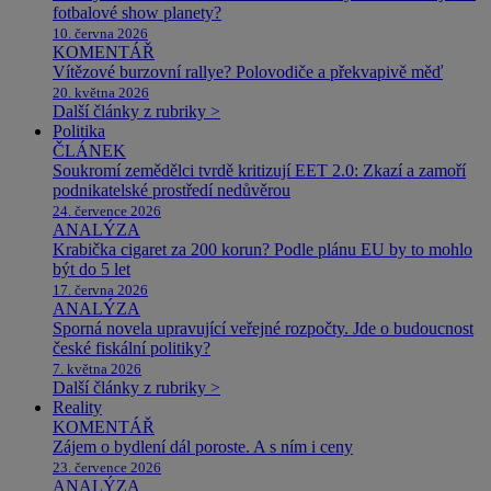
fotbalové show planety?
10. června 2026
KOMENTÁŘ
Vítězové burzovní rallye? Polovodiče a překvapivě měď
20. května 2026
Další články z rubriky >
Politika
ČLÁNEK
Soukromí zemědělci tvrdě kritizují EET 2.0: Zkazí a zamoří
podnikatelské prostředí nedůvěrou
24. července 2026
ANALÝZA
Krabička cigaret za 200 korun? Podle plánu EU by to mohlo
být do 5 let
17. června 2026
ANALÝZA
Sporná novela upravující veřejné rozpočty. Jde o budoucnost
české fiskální politiky?
7. května 2026
Další články z rubriky >
Reality
KOMENTÁŘ
Zájem o bydlení dál poroste. A s ním i ceny
23. července 2026
ANALÝZA