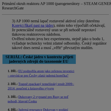
Primární okruh reaktoru AP 1000 (parogenerátory – STEAM GENERA
ResearchGate
3) AP 1000 nemá lapač roztavené aktivní zóny (kterému
Korejci říkají past na jádro
), místo toho výpočtáři očekávají,
že potenciálně roztavený uran se při nehodě neprotaví
tlakovou reaktorovou nádobou.
Ověření tohoto jevu bez experimentu, stejně jako u bodu 1,
vyžaduje technicky velmi zdatné odborníky. Český regulátor
takové dnes nemá a musí „věřit“ převzatým studiím.
SERIÁL: České jádro v kontextu přijetí
jaderných zdrojů do taxonomie EU
1. DÍL:
EU podpořila atom jako zelenou investici
– otevírá se pro Čechy zlatá jaderná horečka?
2. DÍL:
Trapně zpackaný temelínský tendr 2009–
2014: poučení z krizového vývoje
3. DÍL:
Dukovany 2 vypsané pro Rusy se teď
nehodí, hlavně Česku
4. DÍL:
Jaderná renesance Dukovan v podání