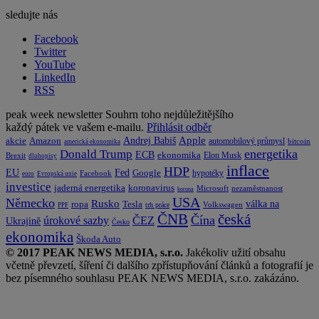
sledujte nás
Facebook
Twitter
YouTube
LinkedIn
RSS
peak week newsletter
Souhrn toho nejdůležitějšího
každý pátek ve vašem e-mailu.
Přihlásit odběr
Apple
Amazon
Andrej Babiš
akcie
automobilový průmysl
bitcoin
americká ekonomika
energetika
Donald Trump
ECB
ekonomika
Elon Musk
Brexit
dluhopisy
inflace
HDP
EU
Fed
Google
hypotéky
Facebook
euro
Evropská unie
investice
koronavirus
jaderná energetika
nezaměstnanost
Microsoft
koruna
USA
Německo
Rusko
Tesla
válka na
ropa
trh práce
Volkswagen
PPF
česká
ČNB
Čína
ČEZ
úrokové sazby
Ukrajině
Česko
ekonomika
Škoda Auto
© 2017 PEAK NEWS MEDIA, s.r.o.
Jakékoliv užití obsahu
včetně převzetí, šíření či dalšího zpřístupňování článků a fotografií je
bez písemného souhlasu PEAK NEWS MEDIA, s.r.o. zakázáno.