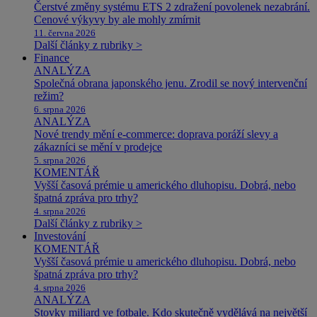
Čerstvé změny systému ETS 2 zdražení povolenek nezabrání.
Cenové výkyvy by ale mohly zmírnit
11. června 2026
Další články z rubriky >
Finance
ANALÝZA
Společná obrana japonského jenu. Zrodil se nový intervenční
režim?
6. srpna 2026
ANALÝZA
Nové trendy mění e-commerce: doprava poráží slevy a
zákazníci se mění v prodejce
5. srpna 2026
KOMENTÁŘ
Vyšší časová prémie u amerického dluhopisu. Dobrá, nebo
špatná zpráva pro trhy?
4. srpna 2026
Další články z rubriky >
Investování
KOMENTÁŘ
Vyšší časová prémie u amerického dluhopisu. Dobrá, nebo
špatná zpráva pro trhy?
4. srpna 2026
ANALÝZA
Stovky miliard ve fotbale. Kdo skutečně vydělává na největší