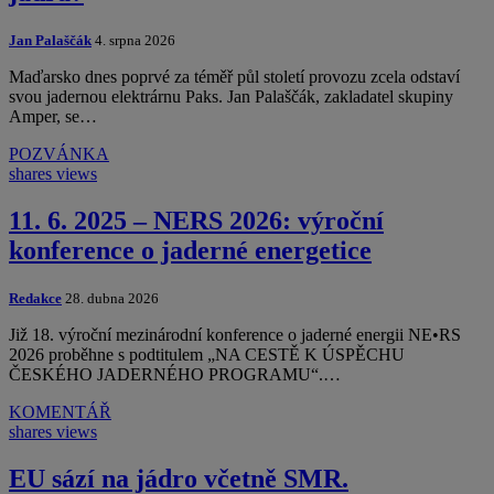
Jan Palaščák
4. srpna 2026
Maďarsko dnes poprvé za téměř půl století provozu zcela odstaví
svou jadernou elektrárnu Paks. Jan Palaščák, zakladatel skupiny
Amper, se…
POZVÁNKA
shares
views
11. 6. 2025 – NERS 2026: výroční
konference o jaderné energetice
Redakce
28. dubna 2026
Již 18. výroční mezinárodní konference o jaderné energii NE•RS
2026 proběhne s podtitulem „NA CESTĚ K ÚSPĚCHU
ČESKÉHO JADERNÉHO PROGRAMU“.…
KOMENTÁŘ
shares
views
EU sází na jádro včetně SMR.