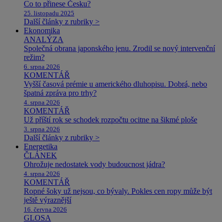
Co to přinese Česku?
25. listopadu 2025
Další články z rubriky >
Ekonomika
ANALÝZA
Společná obrana japonského jenu. Zrodil se nový intervenční
režim?
6. srpna 2026
KOMENTÁŘ
Vyšší časová prémie u amerického dluhopisu. Dobrá, nebo
špatná zpráva pro trhy?
4. srpna 2026
KOMENTÁŘ
Už příští rok se schodek rozpočtu ocitne na šikmé ploše
3. srpna 2026
Další články z rubriky >
Energetika
ČLÁNEK
Ohrožuje nedostatek vody budoucnost jádra?
4. srpna 2026
KOMENTÁŘ
Ropné šoky už nejsou, co bývaly. Pokles cen ropy může být
ještě výraznější
16. června 2026
GLOSA