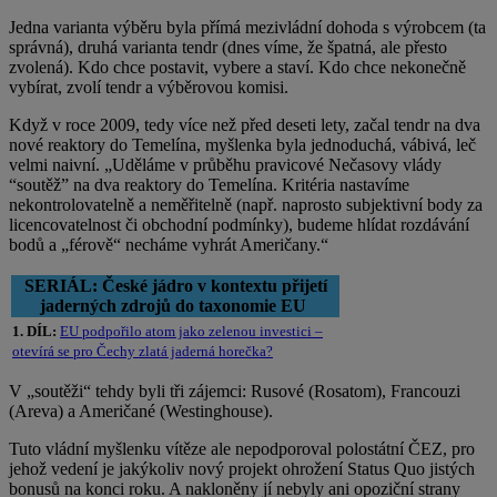
Jedna varianta výběru byla přímá mezivládní dohoda s výrobcem (ta
správná), druhá varianta tendr (dnes víme, že špatná, ale přesto
zvolená). Kdo chce postavit, vybere a staví. Kdo chce nekonečně
vybírat, zvolí tendr a výběrovou komisi.
Když v roce 2009, tedy více než před deseti lety, začal tendr na dva
nové reaktory do Temelína, myšlenka byla jednoduchá, vábivá, leč
velmi naivní. „Uděláme v průběhu pravicové Nečasovy vlády
“soutěž” na dva reaktory do Temelína. Kritéria nastavíme
nekontrolovatelně a neměřitelně (např. naprosto subjektivní body za
licencovatelnost či obchodní podmínky), budeme hlídat rozdávání
bodů a „férově“ necháme vyhrát Američany.“
SERIÁL: České jádro v kontextu přijetí
jaderných zdrojů do taxonomie EU
1. DÍL:
EU podpořilo atom jako zelenou investici –
otevírá se pro Čechy zlatá jaderná horečka?
V „soutěži“ tehdy byli tři zájemci: Rusové (Rosatom), Francouzi
(Areva) a Američané (Westinghouse).
Tuto vládní myšlenku vítěze ale nepodporoval polostátní ČEZ, pro
jehož vedení je jakýkoliv nový projekt ohrožení Status Quo jistých
bonusů na konci roku. A nakloněny jí nebyly ani opoziční strany