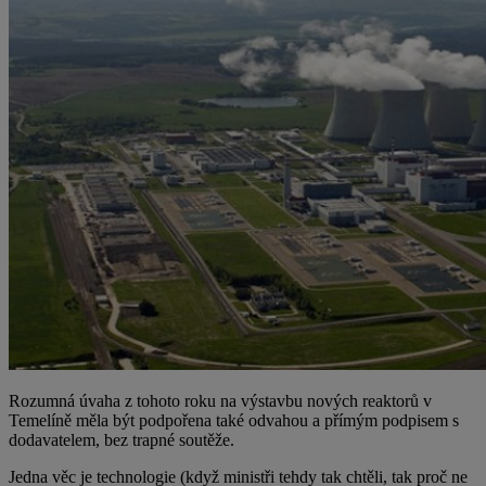
Rozumná úvaha z tohoto roku na výstavbu nových reaktorů v
Temelíně měla být podpořena také odvahou a přímým podpisem s
dodavatelem, bez trapné soutěže.
Jedna věc je technologie (když ministři tehdy tak chtěli, tak proč ne