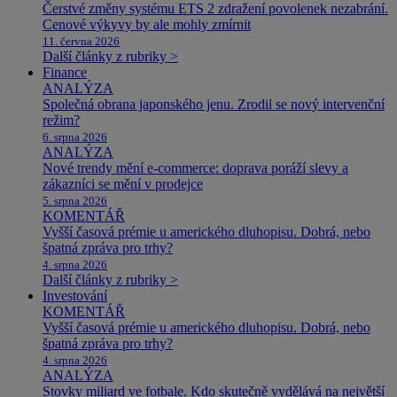
Čerstvé změny systému ETS 2 zdražení povolenek nezabrání.
Cenové výkyvy by ale mohly zmírnit
11. června 2026
Další články z rubriky >
Finance
ANALÝZA
Společná obrana japonského jenu. Zrodil se nový intervenční
režim?
6. srpna 2026
ANALÝZA
Nové trendy mění e-commerce: doprava poráží slevy a
zákazníci se mění v prodejce
5. srpna 2026
KOMENTÁŘ
Vyšší časová prémie u amerického dluhopisu. Dobrá, nebo
špatná zpráva pro trhy?
4. srpna 2026
Další články z rubriky >
Investování
KOMENTÁŘ
Vyšší časová prémie u amerického dluhopisu. Dobrá, nebo
špatná zpráva pro trhy?
4. srpna 2026
ANALÝZA
Stovky miliard ve fotbale. Kdo skutečně vydělává na největší