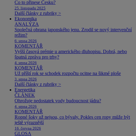
Co to přinese Česku?
25. listopadu 2025
Další články z rubriky >
Ekonomika
ANALÝZA
Společná obrana japonského jenu. Zrodil se nový intervenční
režim?
6. srpna 2026
KOMENTÁŘ
Vyšší časová prémie u amerického dluhopisu. Dobrá, nebo
špatná zpráva pro trhy?
4. srpna 2026
KOMENTÁŘ
Už příští rok se schodek rozpočtu ocitne na šikmé ploše
3. srpna 2026
Další články z rubriky >
Energetika
ČLÁNEK
Ohrožuje nedostatek vody budoucnost jádra?
4. srpna 2026
KOMENTÁŘ
Ropné šoky už nejsou, co bývaly. Pokles cen ropy může být
ještě výraznější
16. června 2026
GLOSA