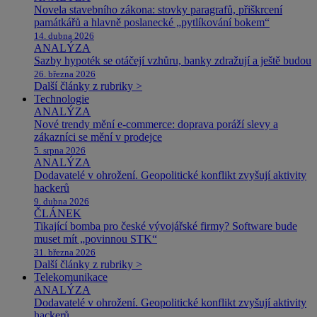
Novela stavebního zákona: stovky paragrafů, přiškrcení
památkářů a hlavně poslanecké „pytlíkování bokem“
14. dubna 2026
ANALÝZA
Sazby hypoték se otáčejí vzhůru, banky zdražují a ještě budou
26. března 2026
Další články z rubriky >
Technologie
ANALÝZA
Nové trendy mění e-commerce: doprava poráží slevy a
zákazníci se mění v prodejce
5. srpna 2026
ANALÝZA
Dodavatelé v ohrožení. Geopolitické konflikt zvyšují aktivity
hackerů
9. dubna 2026
ČLÁNEK
Tikající bomba pro české vývojářské firmy? Software bude
muset mít „povinnou STK“
31. března 2026
Další články z rubriky >
Telekomunikace
ANALÝZA
Dodavatelé v ohrožení. Geopolitické konflikt zvyšují aktivity
hackerů