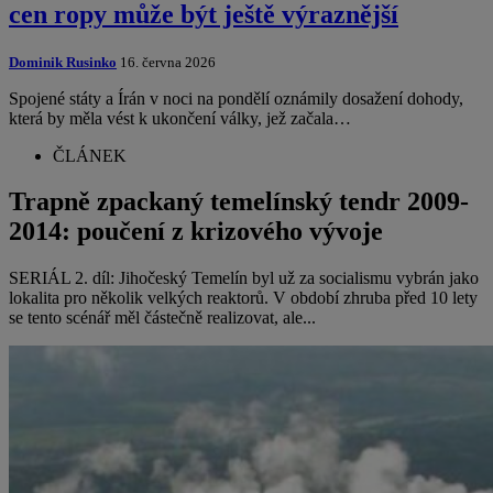
cen ropy může být ještě výraznější
Dominik Rusinko
16. června 2026
Spojené státy a Írán v noci na pondělí oznámily dosažení dohody,
která by měla vést k ukončení války, jež začala…
ČLÁNEK
Trapně zpackaný temelínský tendr 2009-
2014: poučení z krizového vývoje
SERIÁL 2. díl: Jihočeský Temelín byl už za socialismu vybrán jako
lokalita pro několik velkých reaktorů. V období zhruba před 10 lety
se tento scénář měl částečně realizovat, ale...