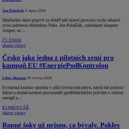
Jan Palaščák
4. srpna 2026
Maďarsko dnes poprvé za téměř půl století provozu zcela odstaví
svou jadernou elektrárnu Paks. Jan Palaščák, zakladatel skupiny
Amper, se…
ČLÁNEK
shares
views
Česko jako jedna z pilotních zemí pro
kampaň EU #EnergiePodKontrolou
Libor Akrman
29. června 2026
Evropská komise spustila v půli června iniciativu, která má pomoci
lidem a domácnostem porozumět spotřebitelským právům v oblasti
energií a…
KOMENTÁŘ
shares
views
Ropné šoky už nejsou, co bývaly. Pokles