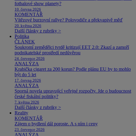
fotbalové show planety?
10. června 2026
KOMENTÁŘ
Vítězové burzovní rallye? Polovodiče a překvapivě měď
20. května 2026
Další články z rubriky >
Politika
ČLÁNEK
Soukromí zemědělci tvrdě kritizují EET 2.0: Zkazí a zamoří
podnikatelské prostředí nedůvěrou
24. července 2026
ANALÝZA
Krabička cigaret za 200 korun? Podle plánu EU by to mohlo
být do 5 let
17. června 2026
ANALÝZA
Sporná novela upravující veřejné rozpočty. Jde o budoucnost
české fiskální politiky?
7. května 2026
Další články z rubriky >
Reality
KOMENTÁŘ
Zájem o bydlení dál poroste. A s ním i ceny
23. července 2026
ANALÝZA