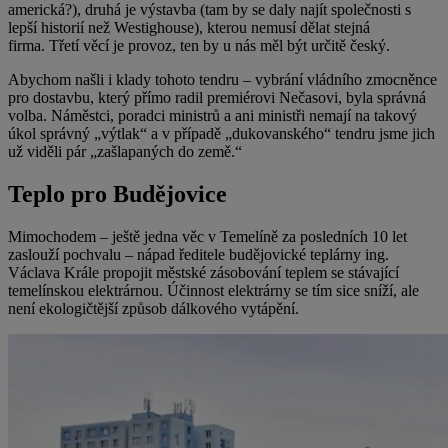
americká?), druhá je výstavba (tam by se daly najít společnosti s
lepší historií než Westighouse), kterou nemusí dělat stejná
firma. Třetí věcí je provoz, ten by u nás měl být určitě český.
Abychom našli i klady tohoto tendru – vybrání vládního zmocněnce
pro dostavbu, který přímo radil premiérovi Nečasovi, byla správná
volba. Náměstci, poradci ministrů a ani ministři nemají na takový
úkol správný „výtlak“ a v případě „dukovanského“ tendru jsme jich
už viděli pár „zašlapaných do země.“
Teplo pro Budějovice
Mimochodem – ještě jedna věc v Temelíně za posledních 10 let
zaslouží pochvalu – nápad ředitele budějovické teplárny ing.
Václava Krále propojit městské zásobování teplem se stávající
temelínskou elektrárnou. Účinnost elektrárny se tím sice sníží, ale
není ekologičtější způsob dálkového vytápění.