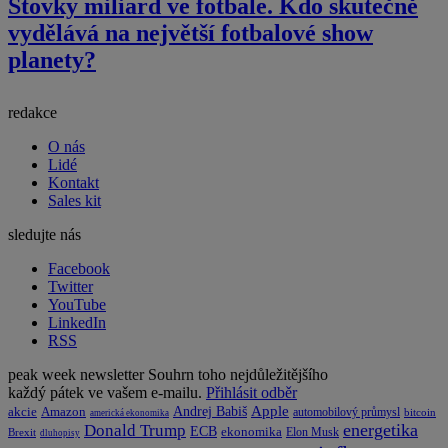
Stovky miliard ve fotbale. Kdo skutečně
vydělává na největší fotbalové show
planety?
redakce
O nás
Lidé
Kontakt
Sales kit
sledujte nás
Facebook
Twitter
YouTube
LinkedIn
RSS
peak week newsletter
Souhrn toho nejdůležitějšího
každý pátek ve vašem e-mailu.
Přihlásit odběr
Apple
Amazon
Andrej Babiš
akcie
automobilový průmysl
bitcoin
americká ekonomika
energetika
Donald Trump
ECB
ekonomika
Elon Musk
Brexit
dluhopisy