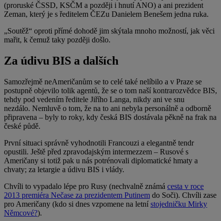
(proruské ČSSD, KSČM a později i hnutí ANO) a ani prezident
Zeman, který je s ředitelem ČEZu Danielem Benešem jedna ruka.
„Soutěž“ oproti přímé dohodě jim skýtala mnoho možností, jak věci
mařit, k čemuž taky později došlo.
Za údivu BIS a dalších
Samozřejmě neAmeričanům se to celé také nelíbilo a v Praze se
postupně objevilo tolik agentů, že se o tom naší kontrarozvědce BIS,
tehdy pod vedením ředitele Jiřího Langa, nikdy ani ve snu
nezdálo. Nemluvě o tom, že na to ani nebyla personálně a odborně
připravena – byly to roky, kdy česká BIS dostávala pěkně na frak na
české půdě.
První situaci správně vyhodnotili Francouzi a elegantně tendr
opustili. Ještě před zpravodajským intermezzem – Rusové s
Američany si totiž pak u nás potrénovali diplomatické hmaty a
chvaty; za letargie a údivu BIS i vlády.
Chvíli to vypadalo lépe pro Rusy (nechvalně známá
cesta v roce
2013
premiéra Nečase za prezidentem Putinem
do Soči). Chvíli zase
pro Američany (kdo si dnes vzpomene na letní
stojedničku Mirky
Němcové?
).