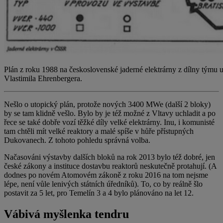
Plán z roku 1988 na československé jaderné elektrárny z dílny týmu ult
Vlastimila Ehrenbergera.
Nešlo o utopický plán, protože nových 3400 MWe (další 2 bloky)
by se tam klidně vešlo. Bylo by je též možné z Vltavy uchladit a po
řece se také dobře vozí těžké díly velké elektrárny. Inu, i komunisté
tam chtěli mít velké reaktory a malé spíše v hůře přístupných
Dukovanech. Z tohoto pohledu správná volba.
Načasováni výstavby dalších bloků na rok 2013 bylo též dobré, jen
české zákony a instituce dostavbu reaktorů neskutečně protahují. (A
dodnes po novém Atomovém zákoně z roku 2016 na tom nejsme
lépe, není vůle lenivých státních úředníků). To, co by reálně šlo
postavit za 5 let, pro Temelín 3 a 4 bylo plánováno na let 12.
Vábivá myšlenka tendru