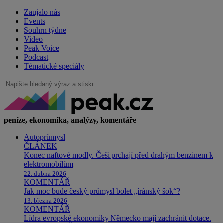
Zaujalo nás
Events
Souhrn týdne
Video
Peak Voice
Podcast
Tématické speciály
peníze, ekonomika, analýzy, komentáře
Autoprůmysl
ČLÁNEK
Konec naftové modly. Češi prchají před drahým benzinem k
elektromobilům
22. dubna 2026
KOMENTÁŘ
Jak moc bude český průmysl bolet „íránský šok“?
13. března 2026
KOMENTÁŘ
Lídra evropské ekonomiky Německo mají zachránit dotace.