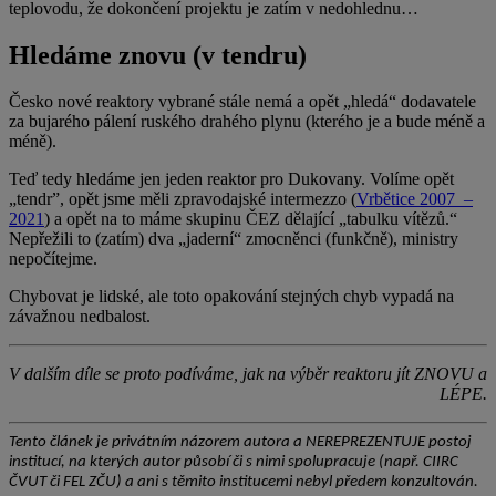
teplovodu, že dokončení projektu je zatím v nedohlednu…
Hledáme znovu (v tendru)
Česko nové reaktory vybrané stále nemá a opět „hledá“ dodavatele
za bujarého pálení ruského drahého plynu (kterého je a bude méně a
méně).
Teď tedy hledáme jen jeden reaktor pro Dukovany. Volíme opět
„tendr”, opět jsme měli zpravodajské intermezzo (
Vrbětice 2007 –
2021
) a opět na to máme skupinu ČEZ dělající „tabulku vítězů.“
Nepřežili to (zatím) dva „jaderní“ zmocněnci (funkčně), ministry
nepočítejme.
Chybovat je lidské, ale toto opakování stejných chyb vypadá na
závažnou nedbalost.
V dalším díle se proto podíváme, jak na výběr reaktoru jít ZNOVU a
LÉPE.
Tento článek je privátním názorem autora a NEREPREZENTUJE postoj
institucí, na kterých autor působí či s nimi spolupracuje (např. CIIRC
ČVUT či FEL ZČU) a ani s těmito institucemi nebyl předem konzultován.