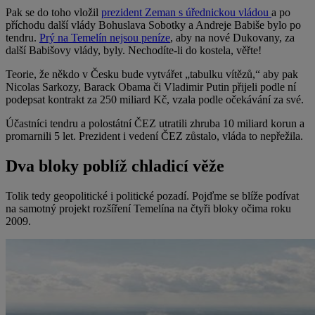
Pak se do toho vložil
prezident Zeman s úřednickou vládou
a po
příchodu další vlády Bohuslava Sobotky a Andreje Babiše bylo po
tendru.
Prý na Temelín nejsou peníze
, aby na nové Dukovany, za
další Babišovy vlády, byly. Nechodíte-li do kostela, věřte!
Teorie, že někdo v Česku bude vytvářet „tabulku vítězů,“ aby pak
Nicolas Sarkozy, Barack Obama či Vladimir Putin přijeli podle ní
podepsat kontrakt za 250 miliard Kč, vzala podle očekávání za své.
Účastníci tendru a polostátní ČEZ utratili zhruba 10 miliard korun a
promarnili 5 let. Prezident i vedení ČEZ zůstalo, vláda to nepřežila.
Dva bloky poblíž chladicí věže
Tolik tedy geopolitické i politické pozadí. Pojďme se blíže podívat
na samotný projekt rozšíření Temelína na čtyři bloky očima roku
2009.