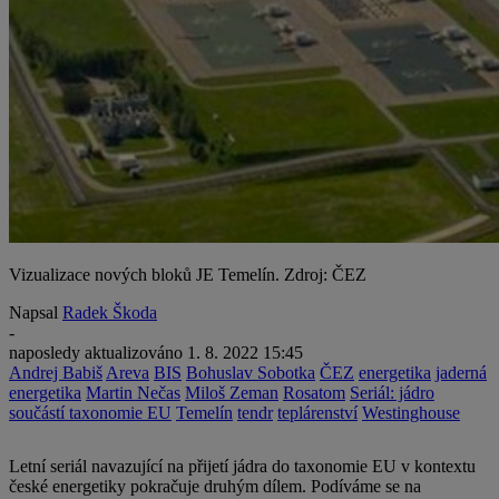
Vizualizace nových bloků JE Temelín. Zdroj: ČEZ
Napsal
Radek Škoda
-
naposledy aktualizováno
1. 8. 2022 15:45
Andrej Babiš
Areva
BIS
Bohuslav Sobotka
ČEZ
energetika
jaderná
energetika
Martin Nečas
Miloš Zeman
Rosatom
Seriál: jádro
součástí taxonomie EU
Temelín
tendr
teplárenství
Westinghouse
Letní seriál navazující na přijetí jádra do taxonomie EU v kontextu
české energetiky pokračuje druhým dílem. Podíváme se na