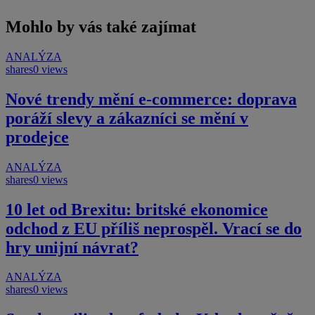
Mohlo by vás také zajímat
ANALÝZA
shares
0 views
Nové trendy mění e-commerce: doprava
poráží slevy a zákazníci se mění v
prodejce
ANALÝZA
shares
0 views
10 let od Brexitu: britské ekonomice
odchod z EU příliš neprospěl. Vrací se do
hry unijní návrat?
ANALÝZA
shares
0 views