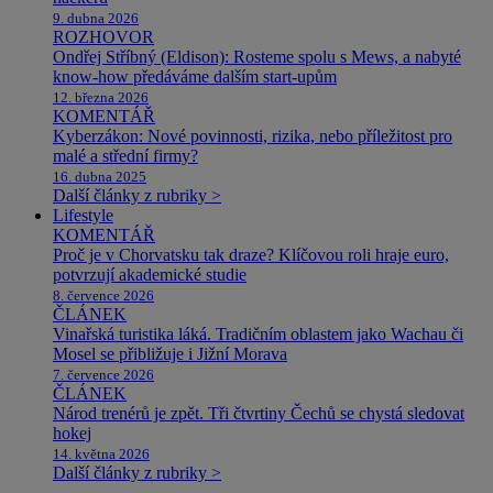
9. dubna 2026
ROZHOVOR
Ondřej Stříbný (Eldison): Rosteme spolu s Mews, a nabyté
know-how předáváme dalším start-upům
12. března 2026
KOMENTÁŘ
Kyberzákon: Nové povinnosti, rizika, nebo příležitost pro
malé a střední firmy?
16. dubna 2025
Další články z rubriky >
Lifestyle
KOMENTÁŘ
Proč je v Chorvatsku tak draze? Klíčovou roli hraje euro,
potvrzují akademické studie
8. července 2026
ČLÁNEK
Vinařská turistika láká. Tradičním oblastem jako Wachau či
Mosel se přibližuje i Jižní Morava
7. července 2026
ČLÁNEK
Národ trenérů je zpět. Tři čtvrtiny Čechů se chystá sledovat
hokej
14. května 2026
Další články z rubriky >