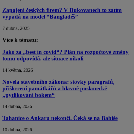
Zapojení českých firem? V Dukovanech to zatím
vypadá na model “Bangladéš”
7 dubna, 2025
Více k tématu:
Jako za „best in covid“? Plán na rozpočtové změny
tomu odpovídá, ale situace nikoli
14 května, 2026
Novela stavebního zákona: stovky paragrafů,
přiškrcení památkářů a hlavně poslanecké
„pytlíkování bokem“
14 dubna, 2026
Tahanice o Ankaru nekončí. Čeká se na Babiše
10 dubna, 2026