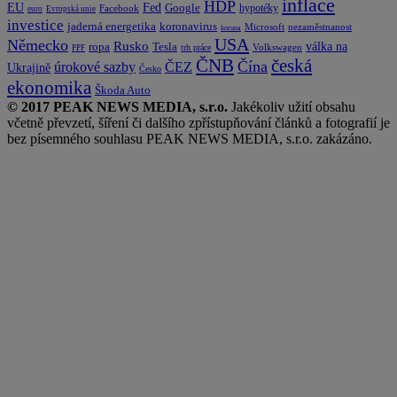
inflace
HDP
EU
Fed
Google
hypotéky
Facebook
euro
Evropská unie
investice
koronavirus
jaderná energetika
nezaměstnanost
Microsoft
koruna
USA
Německo
Rusko
Tesla
válka na
ropa
trh práce
Volkswagen
PPF
česká
ČNB
Čína
ČEZ
úrokové sazby
Ukrajině
Česko
ekonomika
Škoda Auto
© 2017 PEAK NEWS MEDIA, s.r.o.
Jakékoliv užití obsahu
včetně převzetí, šíření či dalšího zpřístupňování článků a fotografií je
bez písemného souhlasu PEAK NEWS MEDIA, s.r.o. zakázáno.