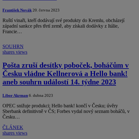
František Novák
20. června 2023
Ruští vinaři, kteří dodávají své produkty do Kremlu, obcházejí
západní sankce přes třetí země, aby získali dodávky z Itálie,
Francie…
SOUHRN
shares
views
Pošta zruší desítky poboček, boháčům v
Česku vládne Kellnerová a Hello bank!
aneb souhrn událostí 14. týdne 2023
Libor Akrman
6. dubna 2023
OPEC snižuje produkci; Hello bank! končí v Česku; úvěry
Sberbank definitivně v ČS; Forbes vydal nový seznam boháčů, v
Česku…
ČLÁNEK
shares
views