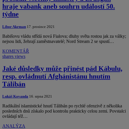
hraje vabank aneb souhrn událostí 50.
týdne
Libor Akrman
17. prosince 2021
Babišovu vládu střídá nová Fialova; dluhy světa rostou jak za války;
nejsou lidi, žehrají zaměstnavatelé; Nord Stream 2 se spustí…
KOMENTÁŘ
shares
views
Jaké důsledky může přinést pád Kábulu,
resp. ovládnutí Afghánistánu hnutím
Tálibán
Lukáš Kovanda
16. srpna 2021
Radikální islamistické hnutí Tálibán po rychlé ofenzivě z několika
posledních dnů získalo pod kontrolu prakticky celou zemi. Povstalci
ovládají též…
ANALÝZA