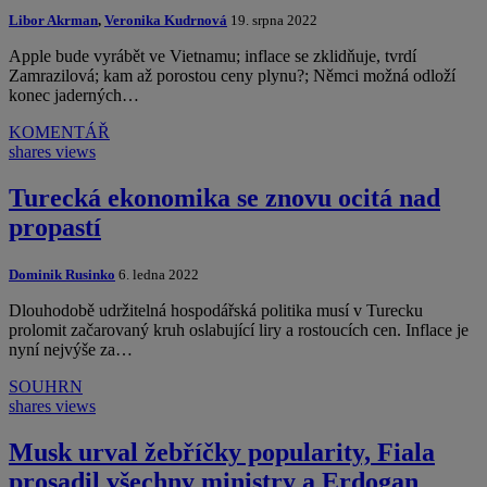
Libor Akrman
,
Veronika Kudrnová
19. srpna 2022
Apple bude vyrábět ve Vietnamu; inflace se zklidňuje, tvrdí
Zamrazilová; kam až porostou ceny plynu?; Němci možná odloží
konec jaderných…
KOMENTÁŘ
shares
views
Turecká ekonomika se znovu ocitá nad
propastí
Dominik Rusinko
6. ledna 2022
Dlouhodobě udržitelná hospodářská politika musí v Turecku
prolomit začarovaný kruh oslabující liry a rostoucích cen. Inflace je
nyní nejvýše za…
SOUHRN
shares
views
Musk urval žebříčky popularity, Fiala
prosadil všechny ministry a Erdogan