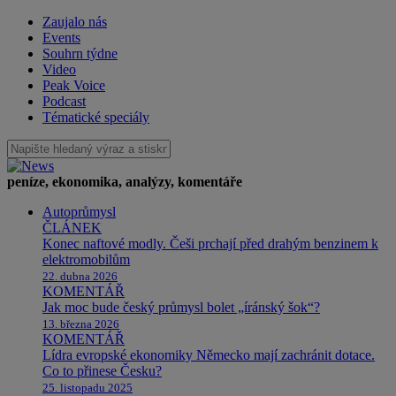
Zaujalo nás
Events
Souhrn týdne
Video
Peak Voice
Podcast
Tématické speciály
peníze, ekonomika, analýzy, komentáře
Autoprůmysl
ČLÁNEK
Konec naftové modly. Češi prchají před drahým benzinem k
elektromobilům
22. dubna 2026
KOMENTÁŘ
Jak moc bude český průmysl bolet „íránský šok“?
13. března 2026
KOMENTÁŘ
Lídra evropské ekonomiky Německo mají zachránit dotace.
Co to přinese Česku?
25. listopadu 2025