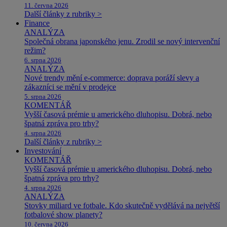
11. června 2026
Další články z rubriky >
Finance
ANALÝZA
Společná obrana japonského jenu. Zrodil se nový intervenční
režim?
6. srpna 2026
ANALÝZA
Nové trendy mění e-commerce: doprava poráží slevy a
zákazníci se mění v prodejce
5. srpna 2026
KOMENTÁŘ
Vyšší časová prémie u amerického dluhopisu. Dobrá, nebo
špatná zpráva pro trhy?
4. srpna 2026
Další články z rubriky >
Investování
KOMENTÁŘ
Vyšší časová prémie u amerického dluhopisu. Dobrá, nebo
špatná zpráva pro trhy?
4. srpna 2026
ANALÝZA
Stovky miliard ve fotbale. Kdo skutečně vydělává na největší
fotbalové show planety?
10. června 2026