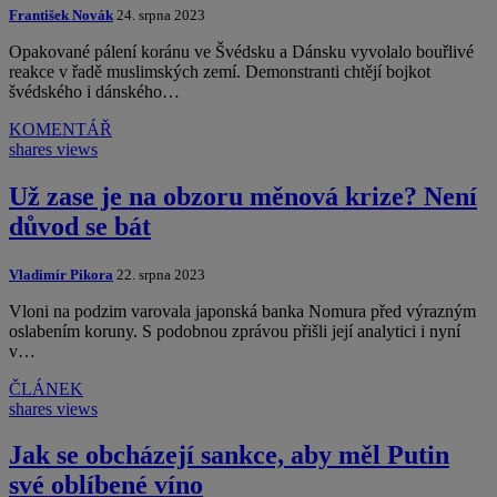
František Novák
24. srpna 2023
Opakované pálení koránu ve Švédsku a Dánsku vyvolalo bouřlivé
reakce v řadě muslimských zemí. Demonstranti chtějí bojkot
švédského i dánského…
KOMENTÁŘ
shares
views
Už zase je na obzoru měnová krize? Není
důvod se bát
Vladimír Pikora
22. srpna 2023
Vloni na podzim varovala japonská banka Nomura před výrazným
oslabením koruny. S podobnou zprávou přišli její analytici i nyní
v…
ČLÁNEK
shares
views
Jak se obcházejí sankce, aby měl Putin
své oblíbené víno