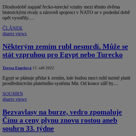
Dlouhodobě napjaté řecko-turecké vztahy mezi těmito dvěma
historickými rivaly a zároveň spojenci v NATO se v poslední době
opět vyostřily.…
ČLÁNEK
shares
views
Některým zemím rubl nesmrdí. Může se
stát vzpruhou pro Egypt nebo Turecko
Tereza Engelová
15. září 2022
Egypt se plánuje přidat k zemím, kde budou moct ruští turisté platit
prostřednictvím platebního systému Mir. Od konce září by…
SOUHRN
shares
views
Bezvavlasy na burze, vedro zpomaluje
Čínu a ceny plynu znovu rostou aneb
souhrn 33. týdne