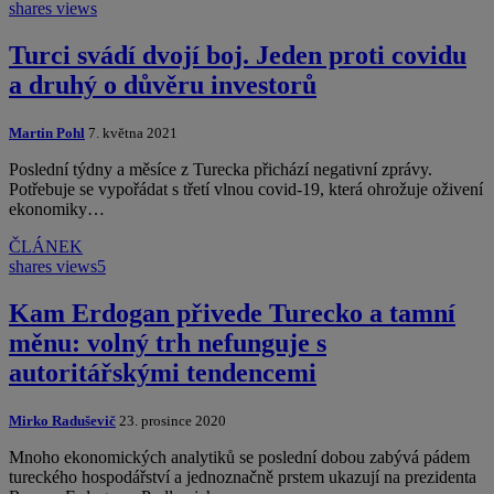
shares
views
Turci svádí dvojí boj. Jeden proti covidu
a druhý o důvěru investorů
Martin Pohl
7. května 2021
Poslední týdny a měsíce z Turecka přichází negativní zprávy.
Potřebuje se vypořádat s třetí vlnou covid-19, která ohrožuje oživení
ekonomiky…
ČLÁNEK
shares
views
5
Kam Erdogan přivede Turecko a tamní
měnu: volný trh nefunguje s
autoritářskými tendencemi
Mirko Raduševič
23. prosince 2020
Mnoho ekonomických analytiků se poslední dobou zabývá pádem
tureckého hospodářství a jednoznačně prstem ukazují na prezidenta