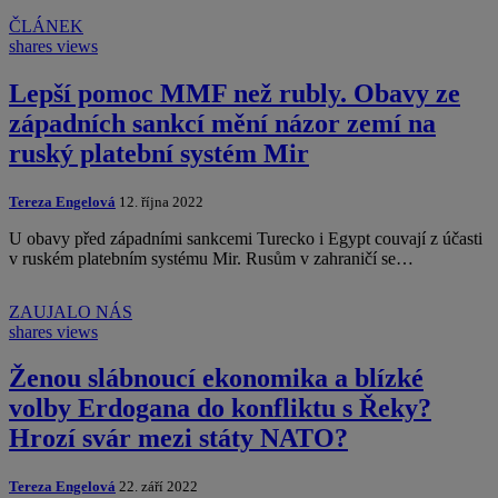
ČLÁNEK
shares
views
Lepší pomoc MMF než rubly. Obavy ze
západních sankcí mění názor zemí na
ruský platební systém Mir
Tereza Engelová
12. října 2022
U obavy před západními sankcemi Turecko i Egypt couvají z účasti
v ruském platebním systému Mir. Rusům v zahraničí se…
ZAUJALO NÁS
shares
views
Ženou slábnoucí ekonomika a blízké
volby Erdogana do konfliktu s Řeky?
Hrozí svár mezi státy NATO?
Tereza Engelová
22. září 2022