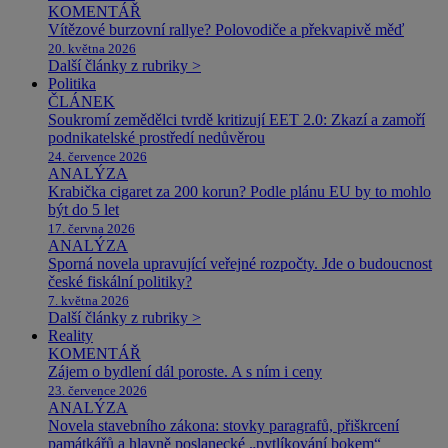
KOMENTÁŘ
Vítězové burzovní rallye? Polovodiče a překvapivě měď
20. května 2026
Další články z rubriky >
Politika
ČLÁNEK
Soukromí zemědělci tvrdě kritizují EET 2.0: Zkazí a zamoří
podnikatelské prostředí nedůvěrou
24. července 2026
ANALÝZA
Krabička cigaret za 200 korun? Podle plánu EU by to mohlo
být do 5 let
17. června 2026
ANALÝZA
Sporná novela upravující veřejné rozpočty. Jde o budoucnost
české fiskální politiky?
7. května 2026
Další články z rubriky >
Reality
KOMENTÁŘ
Zájem o bydlení dál poroste. A s ním i ceny
23. července 2026
ANALÝZA
Novela stavebního zákona: stovky paragrafů, přiškrcení
památkářů a hlavně poslanecké „pytlíkování bokem“