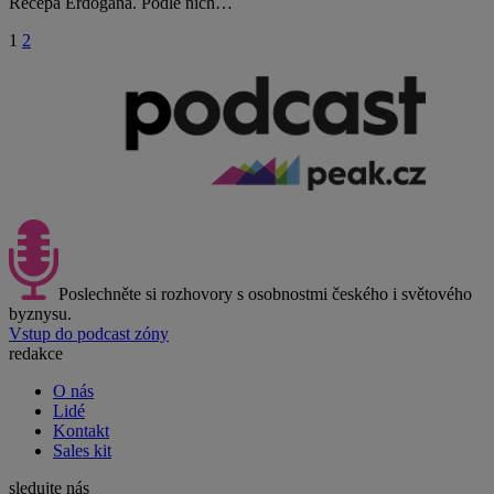
Recepa Erdogana. Podle nich…
1
2
Poslechněte si rozhovory s osobnostmi českého i světového
byznysu.
Vstup do podcast zóny
redakce
O nás
Lidé
Kontakt
Sales kit
sledujte nás