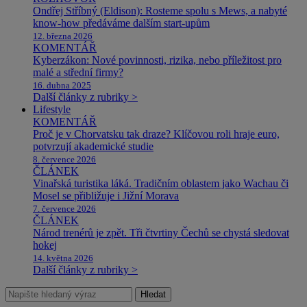
Ondřej Stříbný (Eldison): Rosteme spolu s Mews, a nabyté
know-how předáváme dalším start-upům
12. března 2026
KOMENTÁŘ
Kyberzákon: Nové povinnosti, rizika, nebo příležitost pro
malé a střední firmy?
16. dubna 2025
Další články z rubriky >
Lifestyle
KOMENTÁŘ
Proč je v Chorvatsku tak draze? Klíčovou roli hraje euro,
potvrzují akademické studie
8. července 2026
ČLÁNEK
Vinařská turistika láká. Tradičním oblastem jako Wachau či
Mosel se přibližuje i Jižní Morava
7. července 2026
ČLÁNEK
Národ trenérů je zpět. Tři čtvrtiny Čechů se chystá sledovat
hokej
14. května 2026
Další články z rubriky >
Hledat