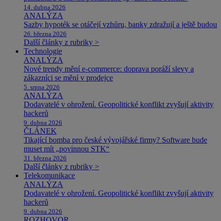
14. dubna 2026
ANALÝZA
Sazby hypoték se otáčejí vzhůru, banky zdražují a ještě budou
26. března 2026
Další články z rubriky >
Technologie
ANALÝZA
Nové trendy mění e-commerce: doprava poráží slevy a
zákazníci se mění v prodejce
5. srpna 2026
ANALÝZA
Dodavatelé v ohrožení. Geopolitické konflikt zvyšují aktivity
hackerů
9. dubna 2026
ČLÁNEK
Tikající bomba pro české vývojářské firmy? Software bude
muset mít „povinnou STK“
31. března 2026
Další články z rubriky >
Telekomunikace
ANALÝZA
Dodavatelé v ohrožení. Geopolitické konflikt zvyšují aktivity
hackerů
9. dubna 2026
ROZHOVOR