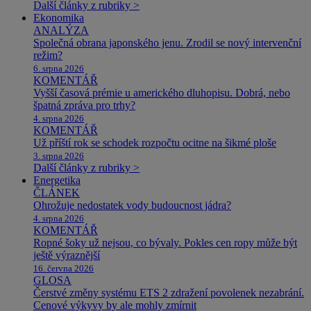
Další články z rubriky >
Ekonomika
ANALÝZA
Společná obrana japonského jenu. Zrodil se nový intervenční
režim?
6. srpna 2026
KOMENTÁŘ
Vyšší časová prémie u amerického dluhopisu. Dobrá, nebo
špatná zpráva pro trhy?
4. srpna 2026
KOMENTÁŘ
Už příští rok se schodek rozpočtu ocitne na šikmé ploše
3. srpna 2026
Další články z rubriky >
Energetika
ČLÁNEK
Ohrožuje nedostatek vody budoucnost jádra?
4. srpna 2026
KOMENTÁŘ
Ropné šoky už nejsou, co bývaly. Pokles cen ropy může být
ještě výraznější
16. června 2026
GLOSA
Čerstvé změny systému ETS 2 zdražení povolenek nezabrání.
Cenové výkyvy by ale mohly zmírnit